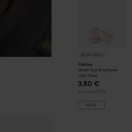
WOW-hinta
Catrice
Under Eye Brightener
Light Rose
3,80 €
Suositeltu hinta 5,50 €
Suos. hinta 5,50 €
OSTA