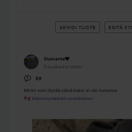
arvioon
ARVIOI TUOTE
ESITÄ K
Diamante🩶
5 kuukautta sitten
Viesti luotiin 5 kuukautta sitten
Elf
Miten voin löytää nämä kaksi, ei ole numeroa
Käännetty kielestä ruotsinkielinen