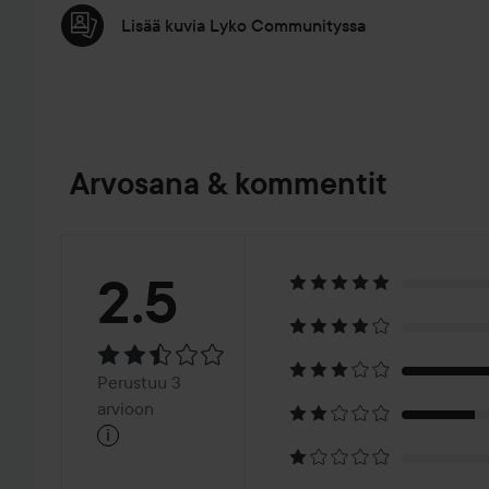
Lisää kuvia Lyko Communityssa
Arvosana & kommentit
Arvosana:
2.5
2.5
Perustuu
Perustuu 3
3
arvioon
i