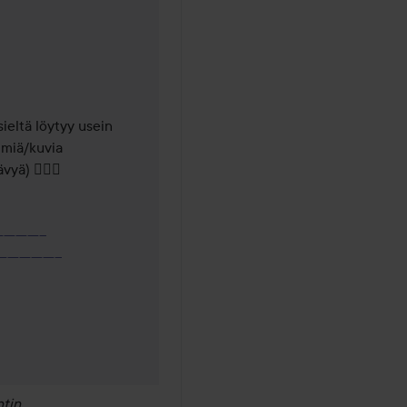
autta sitten
ieltä löytyy usein 
imiä/kuvia 
ä) 🕵🏼‍♀️

---------
-----------
tin