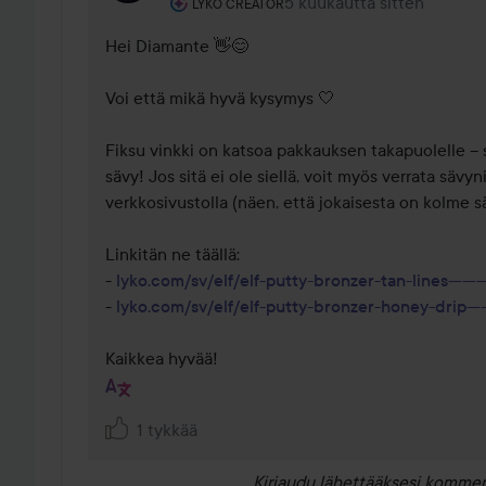
Käyttäjän rooli: Lyko Creator.
5 kuukautta sitten
Kommentti lisättiin 5 kuuk
LYKO CREATOR
Hei Diamante 👋😊 

Voi että mikä hyvä kysymys 🤍

Fiksu vinkki on katsoa pakkauksen takapuolelle – s
sävy! Jos sitä ei ole siellä, voit myös verrata sävyn
verkkosivustolla (näen, että jokaisesta on kolme sävy
Linkitän ne täällä: 

- 
lyko.com/sv/elf/elf-putty-bronzer-tan-lines-----------
- 
lyko.com/sv/elf/elf-putty-bronzer-honey-drip---------
Kaikkea hyvää!
1 tykkää
Kirjaudu
lähettääksesi kommen