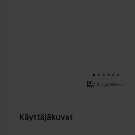
3 käyttäjäkuvat
SIIRTYÄ JHK TUOTETIEDOT
Käyttäjäkuvat