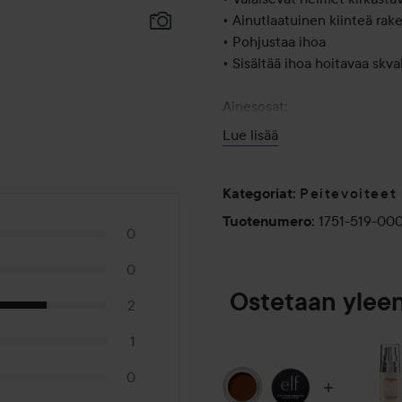
• Ainutlaatuinen kiinteä rak
• Pohjustaa ihoa
• Sisältää ihoa hoitavaa skv
Ainesosat:
• Skvalaani
Lue lisää
• Hyaluronihappo
Sopii hyvin: Normaalille, kuiv
Peitevoiteet
Kategoriat
:
1751-519-00
Tuotenumero
:
0
E.l.f.-tuotteet eivät sisällä 
triklosaania, triklokarbaania 
0
Ostetaan ylee
Ylpeästi 100 % vegaani, julm
2
lempeys on aina muodissa.
1
Tämä tuote on valmistettu Re
0