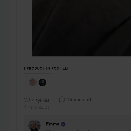
1 PRODUCT IN POST ELF
1 kommentti
4 tykkää
4343 näyttöä
Emma