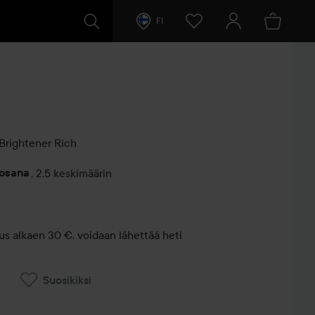
FI
Brightener
Rich
vosana
,
2.5 keskimäärin
entit
us alkaen 30 €, voidaan lähettää heti
Suosikiksi