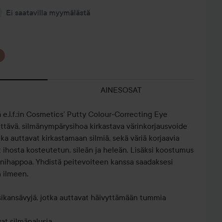
Ei saatavilla myymälästä
AINESOSAT
ä e.l.f.:in Cosmetics’ Putty Colour-Correcting Eye
ittävä, silmänympärysihoa kirkastava värinkorjausvoide
otka auttavat kirkastamaan silmiä, sekä väriä korjaavia
t ihosta kosteutetun, sileän ja heleän. Lisäksi koostumus
ronihappoa. Yhdistä peitevoiteen kanssa saadaksesi
n ilmeen.
ersikansävyjä, jotka auttavat häivyttämään tummia
vat silmänalusia