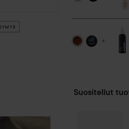
Käyttö:
Taputtele kevyesti silmänymp
sen jälkeen peitevoidetta.
YSYMYS
4,2 g
Suositellut tuo
Make Up Store
SPONSOROITU