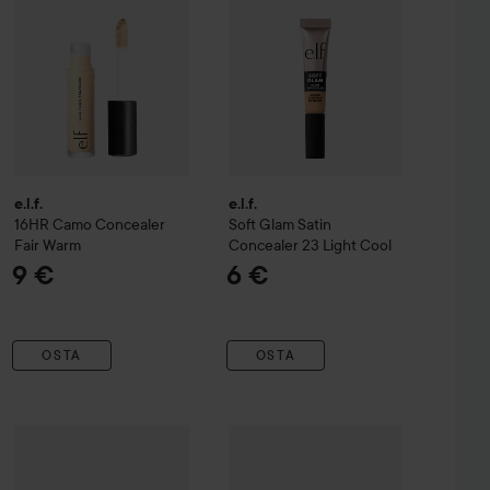
e.l.f.
e.l.f.
16HR Camo Concealer
Soft Glam Satin
Fair Warm
Concealer
23 Light Cool
9 €
6 €
OSTA
OSTA
e.l.f.
Hydrating Camo Concealer
3,80 €
Kokie Cosmetics
Light Ivory
Be Bright Concea
9 €
Eye Brightener Light Rose
Suositeltu hinta 5,50 €