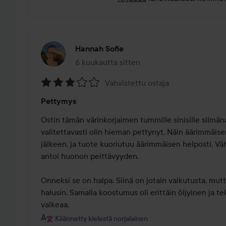
Hannah Sofie
6 kuukautta sitten
Viesti luotiin 6 kuukautta sitten
Vahvistettu ostaja
Arvosana:
Pettymys
3
/
Ostin tämän värinkorjaimen tummille sinisille silmänal
5
valitettavasti olin hieman pettynyt. Näin äärimmäise
jälkeen, ja tuote kuoriutuu äärimmäisen helposti. Vä
antoi huonon peittävyyden.

Onneksi se on halpa. Siinä on jotain vaikutusta, mu
halusin. Samalla koostumus oli erittäin öljyinen ja te
vaikeaa.
Käännetty kielestä norjalainen