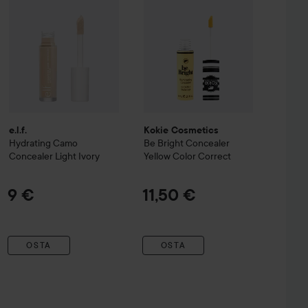
e.l.f.
Kokie Cosmetics
Hydrating Camo
Be Bright Concealer
Concealer
Light Ivory
Yellow Color Correct
9 €
11,50 €
OSTA
OSTA