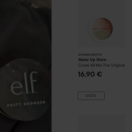
SPONSOROITU
Make Up Store
Cover All Mix
The Original
16,90 €
OSTA
WOW-hinta
Catrice
Under 