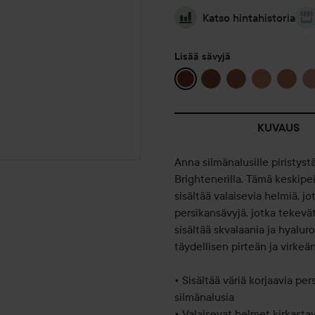
Katso hintahistoria
Lisää sävyjä
KUVAUS
Anna silmänalusille piristyst
Brightenerilla. Tämä keskipe
sisältää valaisevia helmiä, j
persikansävyjä, jotka tekevä
sisältää skvalaania ja hyalu
täydellisen pirteän ja virkeä
• Sisältää väriä korjaavia p
silmänalusia
• Valaisevat helmet kirkasta