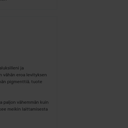
uksilleni ja 
n vähän eroa levityksen 
hän pigmenttiä, tuote 
tta paljon vähemmän kuin 
kee meikin laittamisesta 