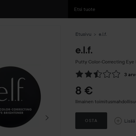
Etusivu
e.l.f.
e.l.f.
Putty Color-Correcting Eye 
3 ar
Siirtyä jhk Arvosana & komm
8 €
Ilmainen toimitusmahdollisu
Lisää
OSTA