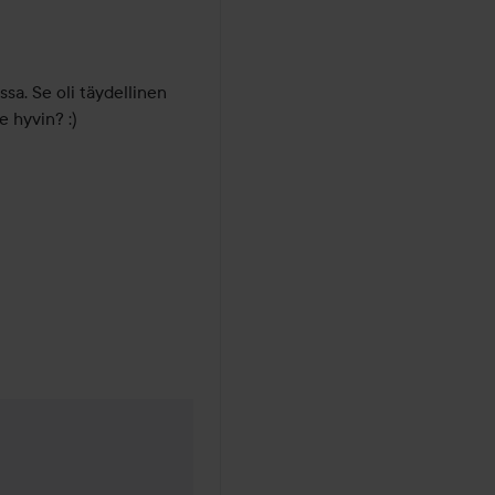
sa. Se oli täydellinen 
e hyvin? :)
 1 kuukausi