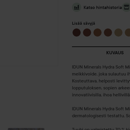
Katso hintahistoria
Lisää sävyjä
KUVAUS
IDUN Minerals Hydra Soft Mi
meikkivoide, joka sulautuu i
Kosteuttava, helposti levitt
lopputuloksen, sopien arkeen 
innovatiivisilla, ihoa hellivill
IDUN Minerals Hydra Soft Mi
✨ESSENCE
dermatologisesti testattu. So
HUULIVÄRI-
🤎🤎🤎
KYNÄ JA...
Tuubi on valmistettu 70 % ki