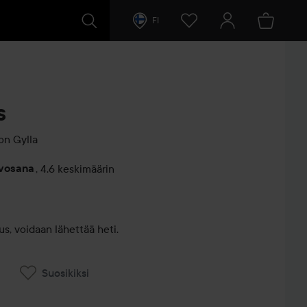
FI
s
ion
Gylla
rvosana
,
4.6 keskimäärin
entit
s, voidaan lähettää heti.
Suosikiksi