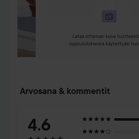
Lataa ottamasi kuva tuotteesta
lopputuloksesta käytettyäsi tuot
Arvosana & kommentit
Arvosana:
4.6