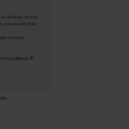
on erilaisia, mutta 
e, joka muistuttaa 
oft-mineral-
yt myymälässä 💕

tin