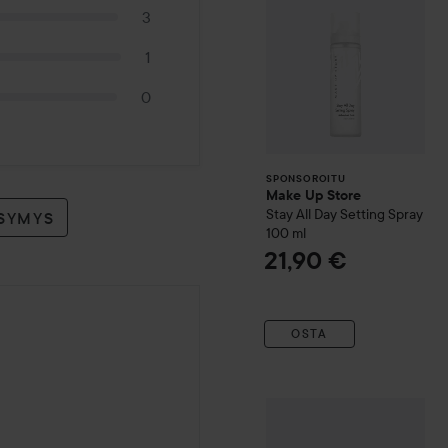
3
1
0
SPONSOROITU
Make Up Store
Stay All Day Setting Spray
YSYMYS
100 ml
21,90 €
OSTA
IDUN Minerals
Soft Tint Bl