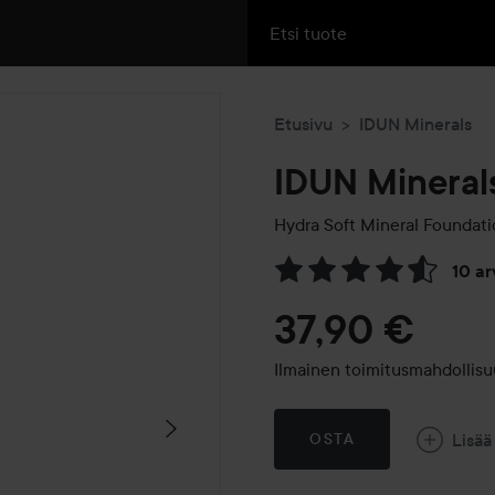
Etusivu
IDUN Minerals
IDUN Mineral
Hydra Soft Mineral Foundat
10 a
Siirtyä jhk Arvosana & komm
37,90 €
Ilmainen toimitusmahdollisuu
Lisää
OSTA