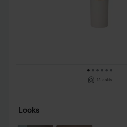
15 lookia
SIIRTYÄ JHK TUOTETIEDOT
Looks
IHAN
MAHTAVA