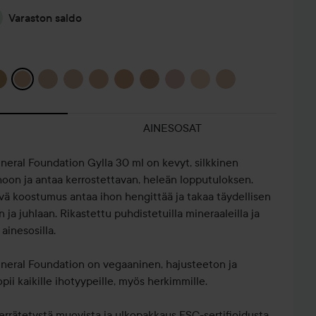
Varaston saldo
AINESOSAT
neral Foundation Gylla 30 ml on kevyt, silkkinen
hoon ja antaa kerrostettavan, heleän lopputuloksen.
yvä koostumus antaa ihon hengittää ja takaa täydellisen
ja juhlaan. Rikastettu puhdistetuilla mineraaleilla ja
ä ainesosilla.
neral Foundation on vegaaninen, hajusteeton ja
✨PUUTERITESTI
IDUN HYDRA
UNBOXING:
pii kaikille ihotyypeille, myös herkimmille.
JA VÄHÄN
PEHMEÄ
JOITAKIN
TUOT...
MINERAALI...
MAGGIEN...
errätetystä muovista ja ulkopakkaus FSC-sertifioidusta