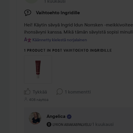
1 kuukausi
Viesti luotiin 1 kuukausi
Vaihtoehto Ingridille
Hei! Käytin sävyä Ingrid Idun Norrsken -meikkivoitees
ihonsävyni kanssa. Mikä tämän sävyistä sopisi minull
Käännetty kielestä norjalainen
1 PRODUCT IN POST VAIHTOEHTO INGRIDILLE
Tykkää
1 kommentti
408 näyttöä
Angelica
Käyttäjän rooli: Lykon asiakaspalvelu .
1 kuukausi
Kommentti lisättiin
LYKON ASIAKASPALVELU