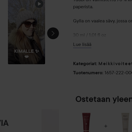
paperista.
Gylla on vaalea sävy, jossa o
30 ml / 1,01 fl oz
Lue lisää
Käyttö:
KIMALLE ✨
Levitä sopiva määrä Hydra S
💋
Meikkivoitee
Liquid Foundation Brush -siv
Kategoriat
:
kunnes saat tasaisen lopput
1657-222-0
Tuotenumero
:
Stippling Brush -sivellintä j
ja hehkuvamman lopputuloks
meikkisienellä ja taputtelema
Ostetaan ylee
peittävyys on saavutettu.
Muista ympäristö ja kierrätä
kun kierrätät IDUN Minerals
IA
30 ml