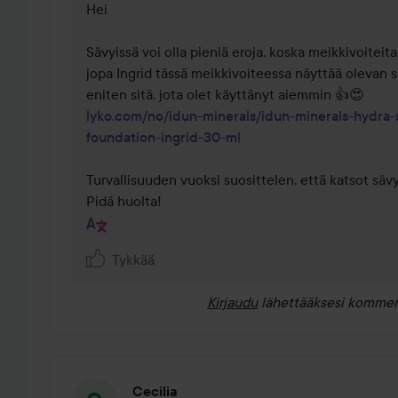
Hei

Sävyissä voi olla pieniä eroja, koska meikkivoiteita 
jopa Ingrid tässä meikkivoiteessa näyttää olevan s
lyko.com/no/idun-minerals/idun-minerals-hydra-s
foundation-ingrid-30-ml
Turvallisuuden vuoksi suosittelen, että katsot säv
Pidä huolta!
Tykkää
Kirjaudu
lähettääksesi kommen
Cecilia