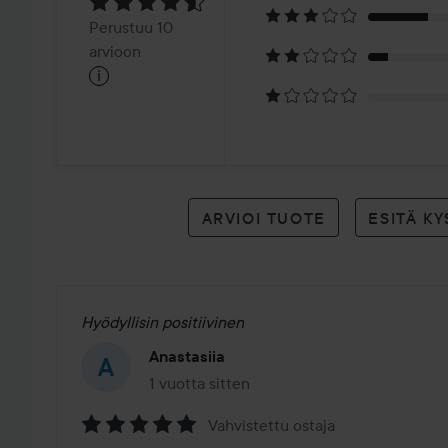
4.6
Perustuu
Perustuu 10
10
arvioon
i
arvioon
ARVIOI TUOTE
ESITÄ K
Hyödyllisin positiivinen
Anastasiia
1 vuotta sitten
Viesti luotiin 1 vuotta sitten
Vahvistettu ostaja
Arvosana: