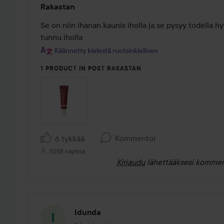
Rakastan
5
/
Se on niin ihanan kaunis iholla ja se pysyy todella hy
5
tunnu iholla
Käännetty kielestä ruotsinkielinen
1 PRODUCT IN POST RAKASTAN
Kommentoi
6 tykkää
11358 näyttöä
Kirjaudu
lähettääksesi kommen
Idunda