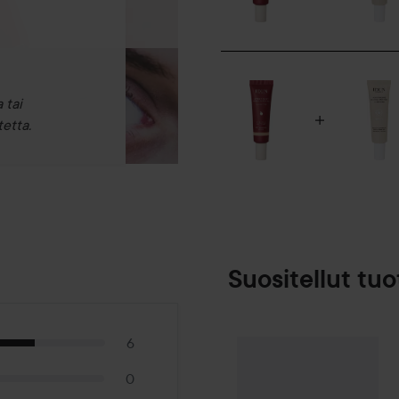
 tai
etta.
Suositellut tuo
6
Make Up Store
SPONSOROITU
0