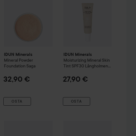
IDUN Minerals
IDUN Minerals
Mineral Powder
Moisturizing Mineral Skin
Foundation
Saga
Tint SPF30
Långholmen
Light/Medium Neutral
32,90 €
27,90 €
OSTA
OSTA
ush Stick
IDUN Minerals
Blom Rose Mauve
Perfect Under Eye Concealer
IDUN Minerals
Mascara Vatn Volu
Extra Light - Sand
24,90 €