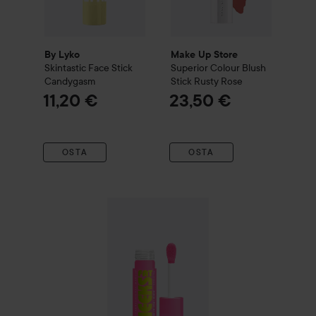
By Lyko
Make Up Store
Skintastic Face Stick
Superior Colour Blush
Candygasm
Stick
Rusty Rose
11,20 €
23,50 €
OSTA
OSTA
NYX PROFESSIONAL MAKEUP
Fat Cheeks