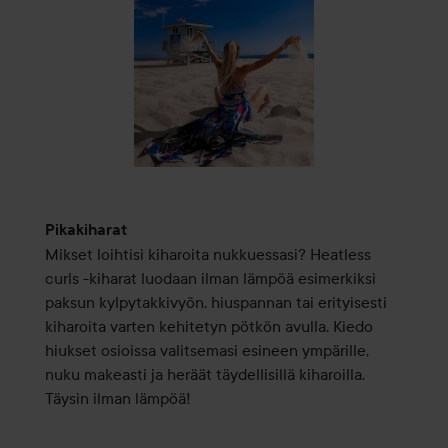
Pikakiharat
Mikset loihtisi kiharoita nukkuessasi? Heatless
curls -kiharat luodaan ilman lämpöä esimerkiksi
paksun kylpytakkivyön, hiuspannan tai erityisesti
kiharoita varten kehitetyn pötkön avulla. Kiedo
hiukset osioissa valitsemasi esineen ympärille,
nuku makeasti ja heräät täydellisillä kiharoilla.
Täysin ilman lämpöä!