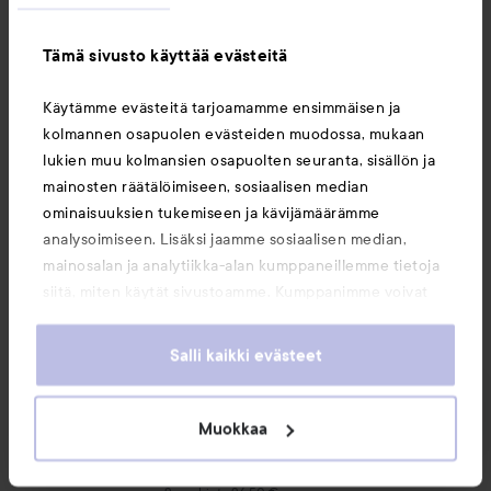
SEURAA
OSTA
Tämä sivusto käyttää evästeitä
Käytämme evästeitä tarjoamamme ensimmäisen ja
WOW-hinta
La Roche Posay
Anthelios
UVmu
kolmannen osapuolen evästeiden muodossa, mukaan
lukien muu kolmansien osapuolten seuranta, sisällön ja
mainosten räätälöimiseen, sosiaalisen median
ominaisuuksien tukemiseen ja kävijämäärämme
analysoimiseen. Lisäksi jaamme sosiaalisen median,
mainosalan ja analytiikka-alan kumppaneillemme tietoja
siitä, miten käytät sivustoamme. Kumppanimme voivat
yhdistää näitä tietoja muihin tietoihin, joita olet antanut
heille tai joita on kerätty, kun olet käyttänyt heidän
Salli kaikki evästeet
WOW-hinta
palvelujaan. Käyttämällä sivustoamme, hyväksyt
La Roche Posay
evästeiden käytön.
Anthelios
UVmuneUltra
Muokkaa
Light SPF50+
50 ml
18,50 €