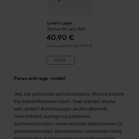
Love'n Layer
Starter Kit ​Lady Red​
40,90 €
Ilman pakettihintaa: 47,90 €
OSTA
Paras anti-age -vinkki!
Jep, me puhumme aurinkosuojasta. Muista suojata
iho mahdollisimman hyvin. Saat elämäsi aikana
vain yhden! Aurinkosuojan avulla vähennät
merkittävästi auringossa palamisen,
aurinkovaurioiden, ennenaikaisen ikääntymisen ja
aurinkovaurioiden aiheuttamien sairauksien riskiä.
Nykypäivänä aurinkosuojat ovat lisäksi erittäin