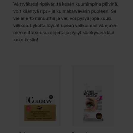
Välttyäksesi ripsiväriltä kesän kuumimpina päivinä,
voit kääntyä ripsi- ja kulmakarvavärin puoleen! Se
vie alle 15 minuuttia ja väri voi pysyä jopa kuusi
viikkoa. Lykolta löydät upean valikoiman värejä eri
merkeiltä: seuraa ohjeita ja pysyt säihkyvänä läpi
koko kesän!
Coloran
Ögonbrynsfärg
Brunsvart
Depend
Perfect Eye
Lash and
9,50 €