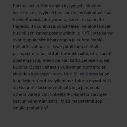
Poistaa vai ei. Siinä onkin kysymys! Jokainen
valitsee kesätyylinsä itse, mutta jos haluat välttyä
haavoilta, sisäänkasvaneilta karvoilta ja muilta
tragedioilta suhkussa, suosittelemme aloittamaan
huolellisen karvanpoistorutiinin jo NYT, jotta karvat
ovat loppukesästä harvempia ja pehmeämpiä.
Epilointi, vahaus tai laser pitää ihon sileänä
pisimpään. Tämä johtuu tietenkin siitä, että karvat
poistetaan juurineen pelkän katkaisemisen sijaan.
Lykolta löydät valtavan valikoiman tuotteita eri
alueiden karvanpoistoon. Uusi
Sliick-kotivaha
on
juuri laskeutunut hyllyillemme, toinen myyntihitti
on Braunin klassinen epilaattori ja järeämpiä
otteita varten voit kokeilla IPL-laitetta karvojen
kasvun vähentämiseksi. Mikä menetelmä sopii
sinulle parhaiten?