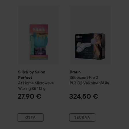
Sliick by Salon Perfect
At Home Microwave Waxing Kit
Braun
Silk expert Pro 3 PL313
1
Sliick by Salon
Braun
Silk expert Pro 3
Perfect
At Home Microwave
PL3132 Valkoinen&Lila
Waxing Kit
113 g
27,90 €
324,50 €
OSTA
SEURAA