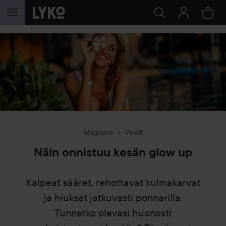
SIIRTYÄ JHK SISÄLTÖÖN
Magazine
Vinkit
Näin onnistuu kesän glow up
Kalpeat sääret, rehottavat kulmakarvat
ja hiukset jatkuvasti ponnarilla.
Tunnetko olevasi huonosti