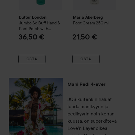
butter London
Maria Åkerberg
Jumbo So Buff Hand &
Foot Cream
250 ml
Foot Polish with
Glycolic Acid
207 g
36,50 €
21,50 €
OSTA
OSTA
Mani Pedi 4-ever
JOS kuitenkin haluat
luoda manikyyrin ja
pedikyyrin noin kerran
kuussa, on superkätevä
Love'n Layer oikea