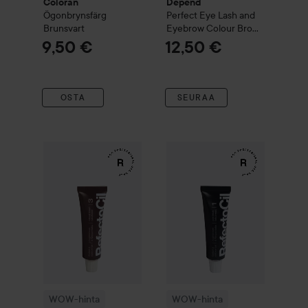
Coloran
Depend
Ögonbrynsfärg
Perfect Eye
Lash and
Brunsvart
Eyebrow Colour
Brown
Black
9,50 €
12,50 €
OSTA
SEURAA
WOW-hinta
RefectoCil
Eyelash & Eyebrow Tint
WOW-hinta
RefectoCil
3 Natura
Eyelas
WOW-hinta
WOW-hinta