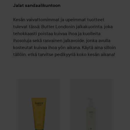
Jalat sandaalikuntoon
Kesän vaivattomimmat ja upeimmat tuotteet
tulevat tässä: Butter Londonin jalkakuorinta, joka
tehokkaasti poistaa kuivaa ihoa ja kuolleita
ihosoluja sekä rasvainen jalkavoide, jonka avulla
kosteutat kuivaa ihoa yön aikana. Käytä aina silloin
tällöin, etkä tarvitse pedikyyriä koko kesän aikana!
butter London
Jumbo So Buff Hand & Foot Polish with 
Maria Åkerberg
Foot Cream
25