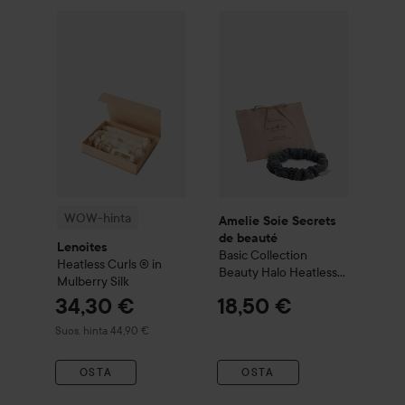
Amelie Soie Secrets de beau
3
WOW-hinta
Lenoites
Heatless Curls ® in Mulberry Silk
Suos
WOW-hinta
Amelie Soie Secrets
de beauté
Lenoites
Basic Collection
Heatless Curls ® in
Beauty Halo Heatless
Mulberry Silk
Waves
34,30 €
18,50 €
Suositeltu hinta 44,90 €
Suos. hinta 44,90 €
OSTA
OSTA