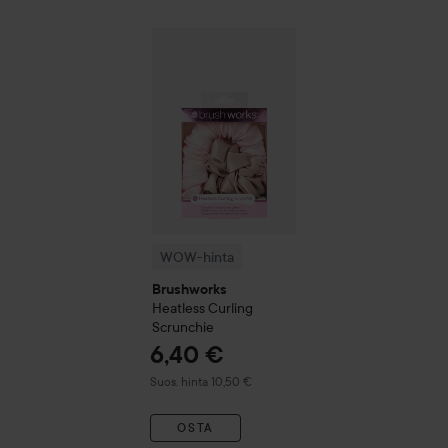
WOW-hinta
Brushworks
Heatless Curling S
WOW-hinta
Brushworks
Heatless Curling
Scrunchie
6,40 €
Suositeltu hinta 10,50 €
Suos. hinta 10,50 €
OSTA