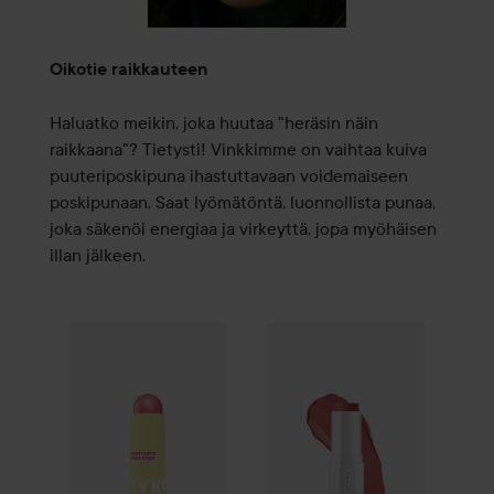
Oikotie raikkauteen
Haluatko meikin, joka huutaa "heräsin näin
raikkaana"? Tietysti! Vinkkimme on vaihtaa kuiva
puuteriposkipuna ihastuttavaan voidemaiseen
poskipunaan. Saat lyömätöntä, luonnollista punaa,
joka säkenöi energiaa ja virkeyttä, jopa myöhäisen
illan jälkeen.
By Lyko
Skintastic Face Stick
Make Up Store
Candygasm
Superior Colou
11,20 €