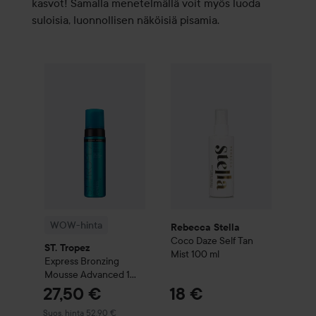
kasvot! Samalla menetelmällä voit myös luoda
suloisia, luonnollisen näköisiä pisamia.
Rebecca Stella
Coco Daze Sel
WOW-hinta
ST. Tropez
Express
Bronzing Mousse Advance
WOW-hinta
Rebecca Stella
Coco Daze Self Tan
ST. Tropez
Mist
100 ml
Express
Bronzing
Mousse Advanced 1
Hour Tan
27,50 €
18 €
Suositeltu hinta 52,90 €
Suos. hinta 52,90 €