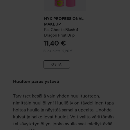
NYX PROFESSIONAL
MAKEUP
Fat Cheeks Blush
4
Dragon Fruit Drip
11,40 €
Suositeltu hinta 12,20 €
Suos. hinta 12,20 €
OSTA
Huulten paras ystävä
Tarvitset kesällä vain yhden huulituotteen,
nimittäin huuliöljyn! Huuliöljy on täydellinen tapa
hoitaa huulia ja näyttää samalla upealta. Unohda
kuivat ja halkeilevat huulet. Voit valita värittömän
tai sävytetyn öljyn, jonka avulla saat miellyttävää