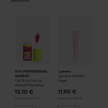
pehmetttä.
NYX PROFESSIONAL MAKEUP
Lumene
Fat Oil Lip Drip Lip Glos
Lip Glow Oil Balm
1 S
NYX PROFESSIONAL
Lumene
Lip Glow Oil Balm
1
MAKEUP
Fat Oil Lip Drip Lip
Sugar
Gloss
05 Newsfeed
13,10 €
11,90 €
Suositeltu hinta 13,90 €
Suositeltu hinta 15,50 €
Suos. hinta 13,90 €
Suos. hinta 15,50 €