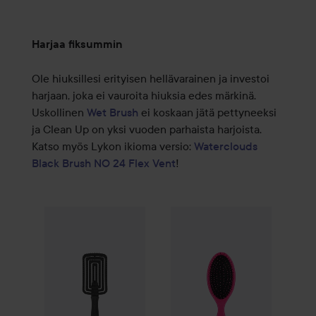
Harjaa fiksummin
Ole hiuksillesi erityisen hellävarainen ja investoi
harjaan, joka ei vauroita hiuksia edes märkinä.
Uskollinen
Wet Brush
ei koskaan jätä pettyneeksi
ja Clean Up on yksi vuoden parhaista harjoista.
Katso myös Lykon ikioma versio:
Waterclouds
Black Brush NO 24 Flex Vent
!
Lahja
Waterclouds
Black Brush
WetBrush
no.24 Flex Vent Brush
Original
Detangler
L
Pi
19