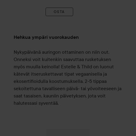
OSTA
Hehkua ympäri vuorokauden
Nykypäivänä auringon ottaminen on niin out.
Onneksi voit kuitenkin saavuttaa rusketuksen
myös muulla keinolla! Estelle & Thild on luonut
kätevät itseruskettavat tipat vegaanisella ja
ekosertifioidulla koostumuksella. 2-5 tippaa
sekoitettuna tavalliseen päivä- tai yövoiteeseen ja
saat tasaisen, kauniin päivetyksen, jota voit
halutessasi syventää.
23,50 
Estelle & Thild
Self Tan Drops
30 ml