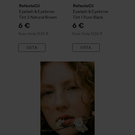
RefectoCil
RefectoCil
Eyelash & Eyebrow
Eyelash & Eyebrow
Tint
3 Natural Brown
Tint
1 Pure Black
6 €
6 €
Suositeltu hinta 13,50 €
Suositeltu hinta 13,50 €
Suos. hinta 13,50 €
Suos. hinta 13,50 €
OSTA
OSTA