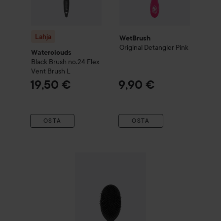
Lahja
WetBrush
Original
Detangler
Pink
Waterclouds
Black Brush
no.24 Flex
Vent Brush
L
19,50 €
9,90 €
OSTA
OSTA
Lahja
Waterclouds
Black Brush
no.30 Boar B