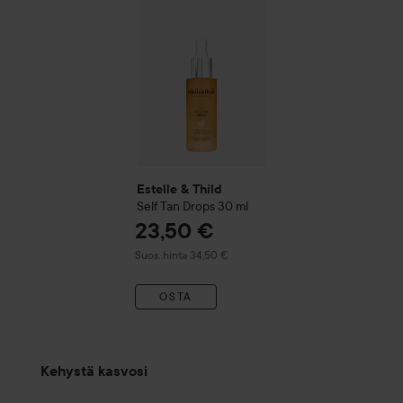
Suositeltu hint
Estelle & Thild
Self Tan Drops
30 ml
23,50 €
Suositeltu hinta 34,50 €
Suos. hinta 34,50 €
OSTA
Kehystä kasvosi