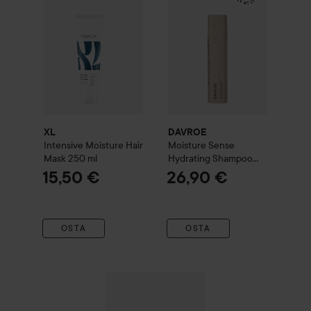
XL
DAVROE
Intensive Moisture Hair
Moisture
Sense
Mask
250 ml
Hydrating Shampoo
325 ml
15,50 €
26,90 €
OSTA
OSTA
Lahja
Waterclouds
Moist
Overnight Mask
15