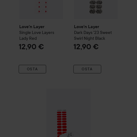
Love'n Layer
Love'n Layer
Single Love Layers
Dark Days '23 Sweet
Lady Red
Swirl
Night Black
12,90 €
12,90 €
OSTA
OSTA
40,90 €
Love'n Layer
Starter Kit ​Lady Red​
Ilman pakettihinta