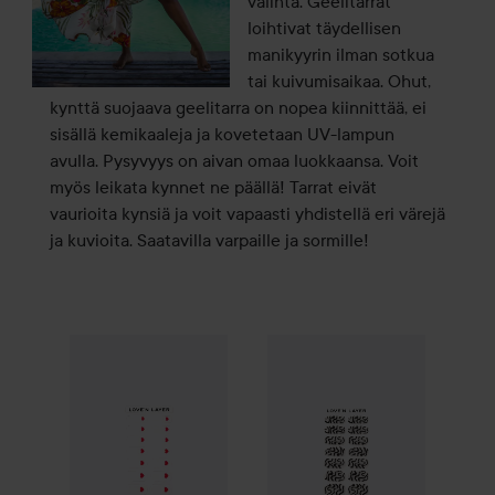
valinta. Geelitarrat
loihtivat täydellisen
manikyyrin ilman sotkua
tai kuivumisaikaa. Ohut,
kynttä suojaava geelitarra on nopea kiinnittää, ei
sisällä kemikaaleja ja kovetetaan UV-lampun
avulla. Pysyvyys on aivan omaa luokkaansa. Voit
myös leikata kynnet ne päällä! Tarrat eivät
vaurioita kynsiä ja voit vapaasti yhdistellä eri värejä
ja kuvioita. Saatavilla varpaille ja sormille!
Love'n Layer
Single Love Layers
Love'n Layer
Lady Red
Dark Days '23 Sw
12,90 €