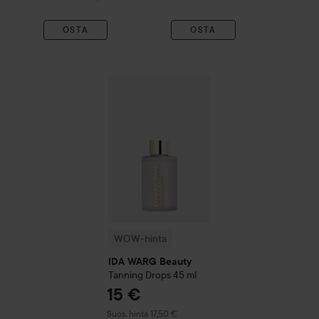
OSTA
OSTA
WOW-hinta
IDA WARG Beauty
Tanning Dro
WOW-hinta
IDA WARG Beauty
Tanning Drops
45 ml
15 €
Suositeltu hinta 17,50 €
Suos. hinta 17,50 €