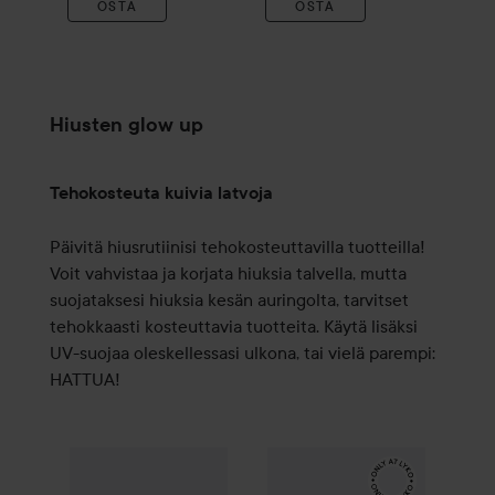
OSTA
OSTA
Hiusten glow up
Tehokosteuta kuivia latvoja
Päivitä hiusrutiinisi tehokosteuttavilla tuotteilla!
Voit vahvistaa ja korjata hiuksia talvella, mutta
suojataksesi hiuksia kesän auringolta, tarvitset
tehokkaasti kosteuttavia tuotteita. Käytä lisäksi
UV-suojaa oleskellessasi ulkona, tai vielä parempi:
HATTUA!
XL
Intensive Moisture Hair Mask
DAVROE
250 ml
Moisture
Sense Hydr
15,50 €