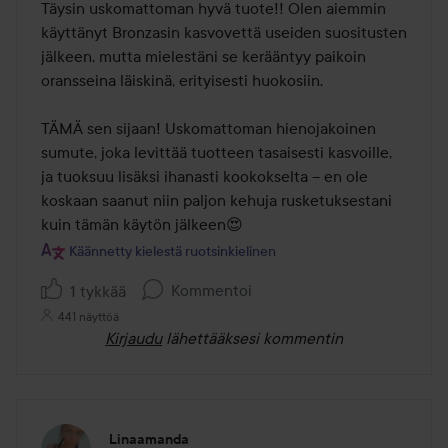
/
Täysin uskomattoman hyvä tuote!! Olen aiemmin 
5
käyttänyt Bronzasin kasvovettä useiden suositusten 
jälkeen, mutta mielestäni se kerääntyy paikoin 
oransseina läiskinä, erityisesti huokosiin.

TÄMÄ sen sijaan! Uskomattoman hienojakoinen 
sumute, joka levittää tuotteen tasaisesti kasvoille, 
ja tuoksuu lisäksi ihanasti kookokselta – en ole 
koskaan saanut niin paljon kehuja rusketuksestani 
kuin tämän käytön jälkeen😍
Käännetty kielestä ruotsinkielinen
Kommentoi
1 tykkää
441 näyttöä
Kirjaudu
lähettääksesi kommentin
Linaamanda