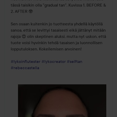
tässä taisikin olla "gradual tan". Kuvissa 1. BEFORE & 
2. AFTER 🤓

Sen osaan kuitenkin jo tuotteesta yhdellä käytöllä 
sanoa, että se levittyi tasaisesti eikä jättänyt mitään 
rajoja 😍 olin skeptinen aluksi, mutta nyt uskon, että 
tuote voisi hyvinkin tehdä tasaisen ja luonnollisen 
lopputuloksen. Kokeilemisen arvoinen! 

#lykoinflutester
#lykocreator
#selftan
#rebeccastella