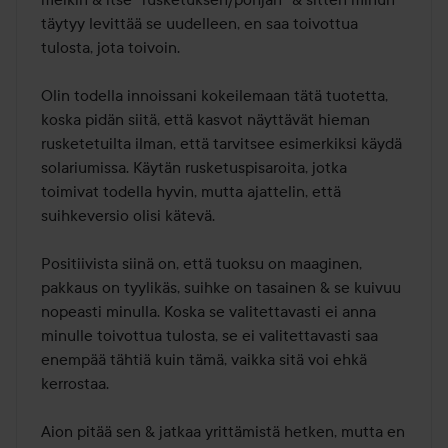
täytyy levittää se uudelleen, en saa toivottua 
tulosta, jota toivoin.

Olin todella innoissani kokeilemaan tätä tuotetta, 
koska pidän siitä, että kasvot näyttävät hieman 
rusketetuilta ilman, että tarvitsee esimerkiksi käydä 
solariumissa. Käytän rusketuspisaroita, jotka 
toimivat todella hyvin, mutta ajattelin, että 
suihkeversio olisi kätevä.

Positiivista siinä on, että tuoksu on maaginen, 
pakkaus on tyylikäs, suihke on tasainen & se kuivuu 
nopeasti minulla. Koska se valitettavasti ei anna 
minulle toivottua tulosta, se ei valitettavasti saa 
enempää tähtiä kuin tämä, vaikka sitä voi ehkä 
kerrostaa.

Aion pitää sen & jatkaa yrittämistä hetken, mutta en 