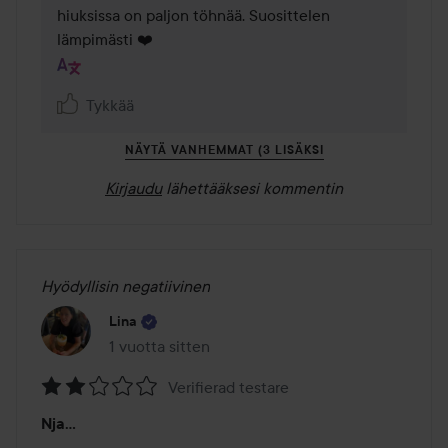
hiuksissa on paljon töhnää. Suosittelen 
lämpimästi ❤️
Tykkää
NÄYTÄ VANHEMMAT (3 LISÄKSI
Kirjaudu
lähettääksesi kommentin
Hyödyllisin negatiivinen
Lina
1 vuotta sitten
Viesti luotiin 1 vuotta sitten
Verifierad testare
Arvosana:
Nja…
2