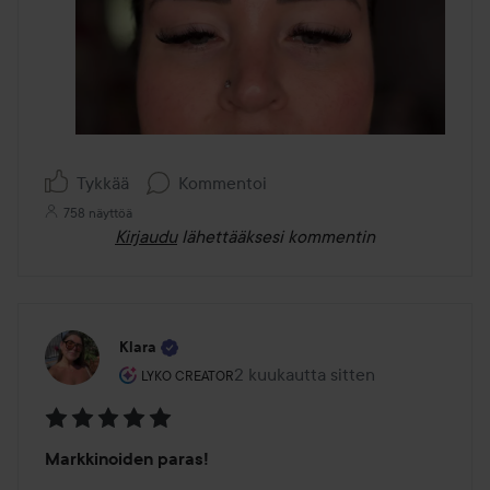
Tykkää
Kommentoi
758 näyttöä
Kirjaudu
lähettääksesi kommentin
Klara
Käyttäjän rooli: Lyko Creator.
2 kuukautta sitten
Viesti luotiin 2 kuukautta sitten
LYKO CREATOR
Arvosana:
Markkinoiden paras!
5