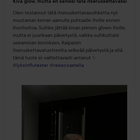
Kiva glow, mutta en sanoisi tätä itseruskettavaksi
2
/
Olen testannut tätä itseruskettavasuihketta nyt 
5
muutaman kerran aamulla puhtaalle iholle ennen 
ihonhoitoa. Suihke jättää kivan pienen glown iholle, 
mutta ei juurikaan päivetystä, vaikka suihkuttaisi 
useamman kerroksen. Kaipaisin 
itseruskettavatuotteelta selkeää päivetystä ja sitä 
#lykoinflutester
#rebeccastella