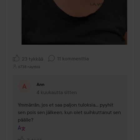
11 kommenttia
23 tykkää
6738 näyttöä
Ann
4 kuukautta sitten
Kommentti lisättiin 4 kuukautta sitten
Ymmärrän, jos et saa paljon tuloksia... pyyhit 
sen pois sen jälkeen, kun olet suihkuttanut sen 
päälle?