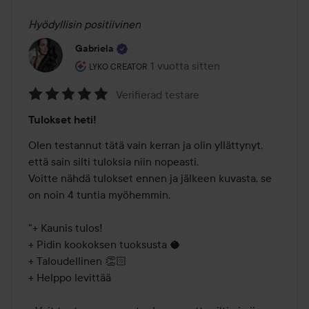
Hyödyllisin positiivinen
Gabriela
Käyttäjän rooli: Lyko Creator.
1 vuotta sitten
Viesti luotiin 1 vuotta sitten
LYKO CREATOR
Verifierad testare
Arvosana:
Tulokset heti!
5
/
Olen testannut tätä vain kerran ja olin yllättynyt, 
5
että sain silti tuloksia niin nopeasti. 

Voitte nähdä tulokset ennen ja jälkeen kuvasta, se 
on noin 4 tuntia myöhemmin.

"+ Kaunis tulos! 

+ Pidin kookoksen tuoksusta 🥥

+ Taloudellinen 👏🏻

+ Helppo levittää 
