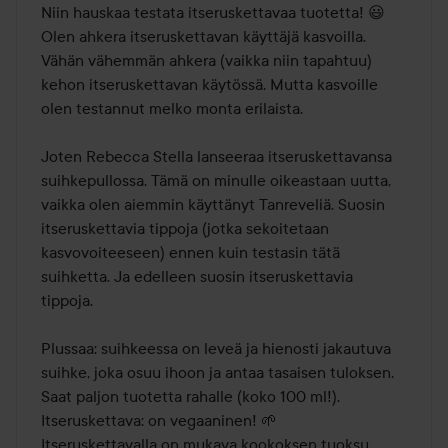
/
Niin hauskaa testata itseruskettavaa tuotetta! 😃

5
Olen ahkera itseruskettavan käyttäjä kasvoilla. 
Vähän vähemmän ahkera (vaikka niin tapahtuu) 
kehon itseruskettavan käytössä. Mutta kasvoille 
olen testannut melko monta erilaista.

Joten Rebecca Stella lanseeraa itseruskettavansa 
suihkepullossa. Tämä on minulle oikeastaan uutta, 
vaikka olen aiemmin käyttänyt Tanreveliä. Suosin 
itseruskettavia tippoja (jotka sekoitetaan 
kasvovoiteeseen) ennen kuin testasin tätä 
suihketta. Ja edelleen suosin itseruskettavia 
tippoja.

Plussaa: suihkeessa on leveä ja hienosti jakautuva 
suihke, joka osuu ihoon ja antaa tasaisen tuloksen.

Saat paljon tuotetta rahalle (koko 100 ml!).

Itseruskettava: on vegaaninen! 🌱

Itseruskettavalla on mukava kookoksen tuoksu.
