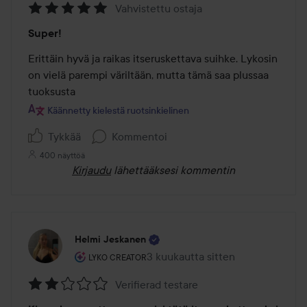
Vahvistettu ostaja
Arvosana:
Super!
5
/
Erittäin hyvä ja raikas itseruskettava suihke. Lykosin 
5
on vielä parempi väriltään, mutta tämä saa plussaa 
Käännetty kielestä ruotsinkielinen
Tykkää
Kommentoi
400 näyttöä
Kirjaudu
lähettääksesi kommentin
Helmi Jeskanen
Käyttäjän rooli: Lyko Creator.
3 kuukautta sitten
Viesti luotiin 3 kuukautta sitten
LYKO CREATOR
Verifierad testare
Arvosana: