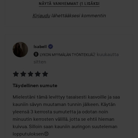
NÄYTÄ VANHEMMAT (1 LISÄKSI
Kirjaudu
lähettääksesi kommentin
Isabell
Käyttäjän rooli: Lykon myymälän työntekijä.
2 kuukautta
Viesti luotiin 2 kuuka
LYKON MYYMÄLÄN TYÖNTEKIJÄ
sitten
Arvosana:
Täydellinen sumute
5
/
Mielestäni tämä levittyy tasaisesti kasvoille ja saa 
5
kauniin sävyn muutaman tunnin jälkeen. Käytän 
yleensä 3 kerrosta sumutetta ja odotan noin 
minuutin kerrosten välillä, jotta se ehtii hieman 
kuivua. Silloin saan kauniin auringon suuteleman 
lopputuloksen😍
