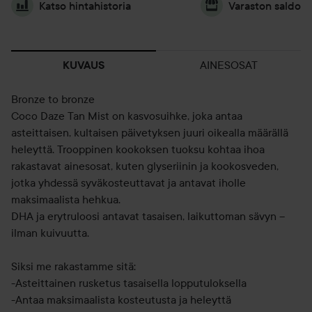
Katso hintahistoria
Varaston saldo
AINESOSAT
KUVAUS
Bronze to bronze
Coco Daze Tan Mist on kasvosuihke, joka antaa
asteittaisen, kultaisen päivetyksen juuri oikealla määrällä
heleyttä. Trooppinen kookoksen tuoksu kohtaa ihoa
rakastavat ainesosat, kuten glyseriinin ja kookosveden,
jotka yhdessä syväkosteuttavat ja antavat iholle
maksimaalista hehkua.
DHA ja erytruloosi antavat tasaisen, laikuttoman sävyn –
ilman kuivuutta.
Siksi me rakastamme sitä:
-Asteittainen rusketus tasaisella lopputuloksella
-Antaa maksimaalista kosteutusta ja heleyttä