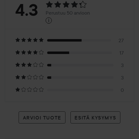
Arvosana:
4.3
Perustuu 50 arvioon
i
4.3
Perustuu
50
27
17
arvioon
3
3
0
ARVIOI TUOTE
ESITÄ KYSYMYS