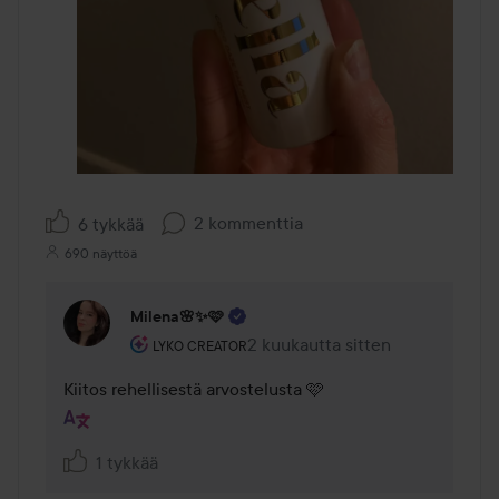
2 kommenttia
6 tykkää
690 näyttöä
Milena🌸✨🩷
Käyttäjän rooli: Lyko Creator.
2 kuukautta sitten
Kommentti lisättiin 2 kuukautta 
LYKO CREATOR
Kiitos rehellisestä arvostelusta 🩷
1 tykkää