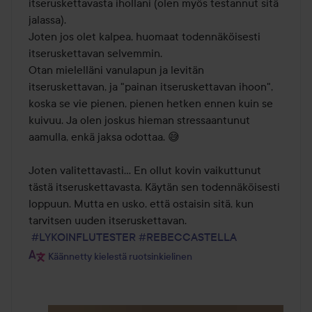
itseruskettavasta ihollani (olen myös testannut sitä 
jalassa).

Joten jos olet kalpea, huomaat todennäköisesti 
itseruskettavan selvemmin.

Otan mielelläni vanulapun ja levitän 
itseruskettavan, ja "painan itseruskettavan ihoon", 
koska se vie pienen, pienen hetken ennen kuin se 
kuivuu. Ja olen joskus hieman stressaantunut 
aamulla, enkä jaksa odottaa. 😅

Joten valitettavasti… En ollut kovin vaikuttunut 
tästä itseruskettavasta. Käytän sen todennäköisesti 
loppuun. Mutta en usko, että ostaisin sitä, kun 
tarvitsen uuden itseruskettavan.

#LYKOINFLUTESTER
#REBECCASTELLA
Käännetty kielestä ruotsinkielinen