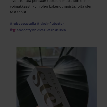
- Voit tuntea pensaan tuoksun, mutta silti ei niin 
voimakkaasti kuin olen kokenut muista, joita olen 
testannut.

#rebeccastella
#lykoinflutester
Käännetty kielestä ruotsinkielinen