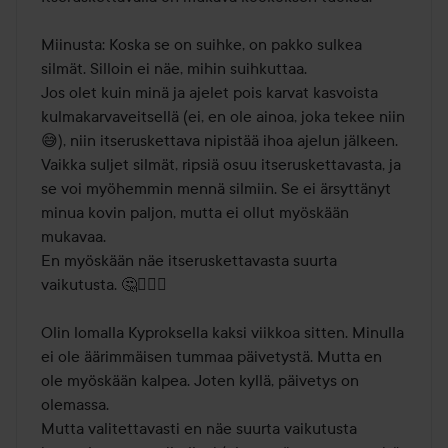
Miinusta: Koska se on suihke, on pakko sulkea 
silmät. Silloin ei näe, mihin suihkuttaa.

Jos olet kuin minä ja ajelet pois karvat kasvoista 
kulmakarvaveitsellä (ei, en ole ainoa, joka tekee niin 
😅), niin itseruskettava nipistää ihoa ajelun jälkeen.

Vaikka suljet silmät, ripsiä osuu itseruskettavasta, ja 
se voi myöhemmin mennä silmiin. Se ei ärsyttänyt 
minua kovin paljon, mutta ei ollut myöskään 
mukavaa.

En myöskään näe itseruskettavasta suurta 
vaikutusta. 🤔🤷🏻‍♀️

Olin lomalla Kyproksella kaksi viikkoa sitten. Minulla 
ei ole äärimmäisen tummaa päivetystä. Mutta en 
ole myöskään kalpea. Joten kyllä, päivetys on 
olemassa.

Mutta valitettavasti en näe suurta vaikutusta 