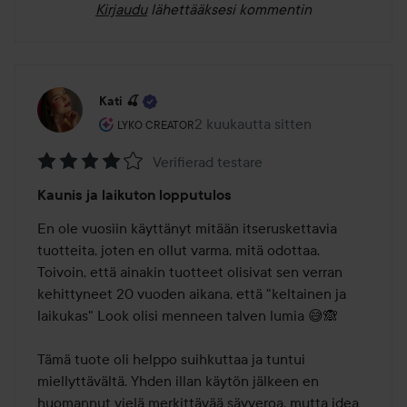
Kirjaudu
lähettääksesi kommentin
Kati 🍒
Käyttäjän rooli: Lyko Creator.
2 kuukautta sitten
Viesti luotiin 2 kuukautta sitten
LYKO CREATOR
Verifierad testare
Arvosana:
Kaunis ja laikuton lopputulos
4
/
En ole vuosiin käyttänyt mitään itseruskettavia 
5
tuotteita, joten en ollut varma, mitä odottaa. 
Toivoin, että ainakin tuotteet olisivat sen verran 
kehittyneet 20 vuoden aikana, että "keltainen ja 
laikukas" Look olisi menneen talven lumia 😅🙈

Tämä tuote oli helppo suihkuttaa ja tuntui 
miellyttävältä. Yhden illan käytön jälkeen en 
huomannut vielä merkittävää sävyeroa, mutta idea 