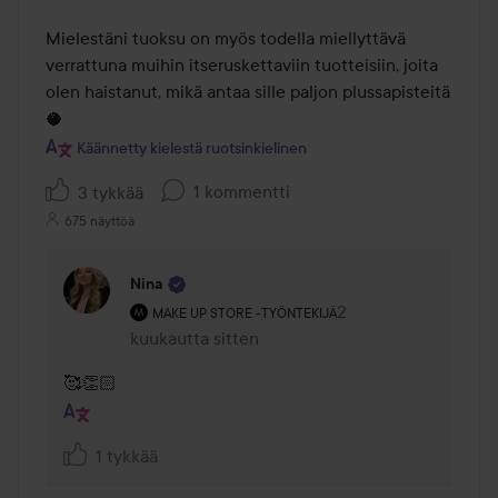
Mielestäni tuoksu on myös todella miellyttävä 
verrattuna muihin itseruskettaviin tuotteisiin, joita 
olen haistanut, mikä antaa sille paljon plussapisteitä
🥥
Käännetty kielestä ruotsinkielinen
1 kommentti
3 tykkää
675 näyttöä
Nina
Käyttäjän rooli: Make Up Store -työntekijä.
2
Kommentti lisättiin 
MAKE UP STORE -TYÖNTEKIJÄ
kuukautta sitten
🥰👏🏻
1 tykkää