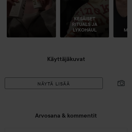
KESÄISET
RITUALS JA
U
LYKOHAUL
MO
Käyttäjäkuvat
NÄYTÄ LISÄÄ
Arvosana & kommentit