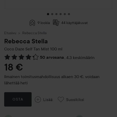
9 lookia
44 käyttäjäkuvat
Etusivu
Rebecca Stella
Rebecca Stella
Coco Daze Self Tan Mist
100 ml
50 arvosana
,
4.3 keskimäärin
Siirtyä jhk Arvosana & kommentit
18 €
Ilmainen toimitusmahdollisuus alkaen 30 €, voidaan
lähettää heti
Lisää
Suosikiksi
OSTA