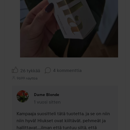
4 kommenttia
26 tykkää
9699 näyttöä
Dame Blonde
1 vuosi sitten
Kommentti lisättiin 1 vuosi sitten
Kampaaja suositteli tätä tuotetta, ja se on niin 
niin hyvä! Hiukset ovat kiiltävät, pehmeät ja 
hallittavat....ilman että tuntuu siltä, että 