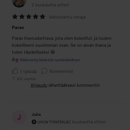
2 kuukautta sitten
Viesti luotiin 2 kuukautta sitten
Vahvistettu ostaja
Arvosana:
Paras
5
/
Paras itseruskettava, jota olen kokeillut, ja luulen 
5
kokeilleeni suurimman osan. Se on aivan ihana ja 
tulee täydelliseksi 🤩
Käännetty kielestä ruotsinkielinen
Kommentoi
1 tykkää
432 näyttöä
Kirjaudu
lähettääksesi kommentin
Julia
Käyttäjän rooli: Lykon työntekijä.
2 kuukautta sitten
Viesti luotiin 2 kuukautta sitt
LYKON TYÖNTEKIJÄ