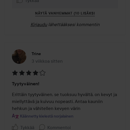
Tykkää
NÄYTÄ VANHEMMAT (10 LISÄKSI
Kirjaudu
lähettääksesi kommentin
Trine
3 viikkoa sitten
Viesti luotiin 3 viikkoa sitten
Arvosana:
Tyytyväinen!
4
/
Erittäin tyytyväinen, se tuoksuu hyvältä, on kevyt ja 
5
miellyttävä ja kuivuu nopeasti. Antaa kauniin 
hehkun ja vähitellen kevyen värin
Käännetty kielestä norjalainen
Tykkää
Kommentoi