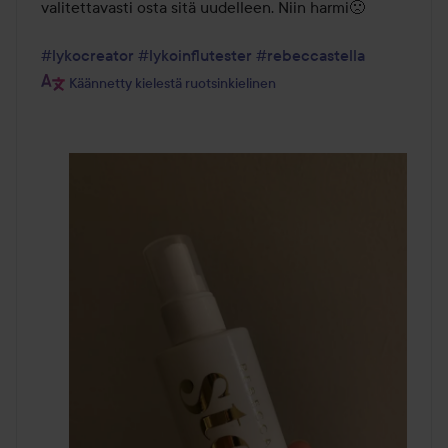
valitettavasti osta sitä uudelleen. Niin harmi🙁

#lykocreator
#lykoinflutester
#rebeccastella
Käännetty kielestä ruotsinkielinen