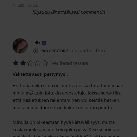
520 näyttöä
Kirjaudu
lähettääksesi kommentin
Idis
Käyttäjän rooli: Lyko Creator.
2 kuukautta sitten
Viesti luotiin 2 kuukautta sitten
LYKO CREATOR
Verifierad testare
Arvosana:
Valitettavasti pettymys..
2
/
En tiedä mikä siinä on, mutta en saa tätä toimimaan 
5
minulla🙁 Luin joitakin arvosteluja, joissa sanottiin, 
että rusketuksen rakentaminen voi kestää hetken, 
mutta mielestäni se vie koko konseptin pointin.

Minulla on oikeastaan hyvä kärsivällisyys, mutta 
koska meikkaan melkein joka päivä & siksi poistan 
meikin & itse "rusketuksen/pohjan" & sitten minun 