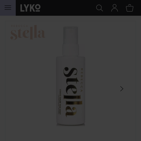
SIIRTYÄ JHK SISÄLTÖÖN
OHITA OSIO