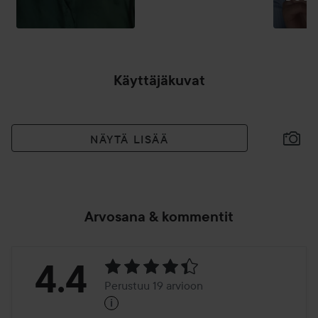
L
Käyttäjäkuvat
NÄYTÄ LISÄÄ
Arvosana & kommentit
Arvosana:
4.4
Perustuu 19 arvioon
i