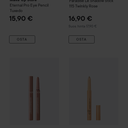
Paradise Le Shadow Stick
Eternal Pro Eye Pencil
115 Twinkly Rose
Tuxedo
15,90 €
16,90 €
Suositeltu hinta 17,90 €
Suos. hinta 17,90 €
OSTA
OSTA
e.l.f.
No Budge Shadow Stick
C
IsaDora
The Shimmer Eyeshadow Stick Longwear & Water-R