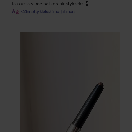
laukussa viime hetken piristykseksi🤩
Käännetty kielestä norjalainen