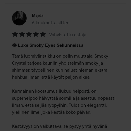
Majda
6 kuukautta sitten
Viesti luotiin 6 kuukautta sitten
Vahvistettu ostaja
Arvosana:
👁️ Luxe Smoky Eyes Sekunneissa
5
/
Tämä luomiväristikku on pelin muuttaja. Smoky 
5
Crystal tarjoaa kauniin yhdistelmän smoky ja 
shimmer, täydellinen kun haluat hieman ekstra 
hehkua ilman, että käytät paljon aikaa.

Kermainen koostumus liukuu helposti, on 
superhelppo häivyttää sormilla ja asettuu nopeasti 
ilman, että se jää ryppyihin. Tulos on elegantti, 
ylellinen ilme, joka kestää koko päivän.

Kestävyys on vaikuttava, se pysyy yhtä hyvänä 