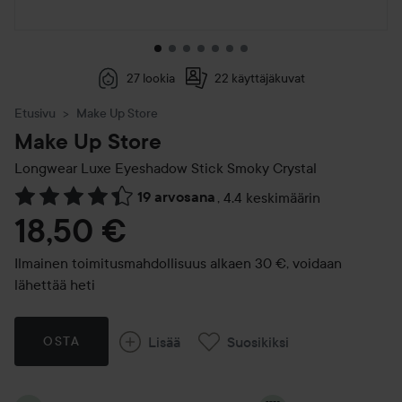
27 lookia
22 käyttäjäkuvat
Etusivu
Make Up Store
Make Up Store
Longwear Luxe Eyeshadow Stick
Smoky Crystal
19 arvosana
,
4.4 keskimäärin
Siirtyä jhk Arvosana & kommentit
18,50 €
Ilmainen toimitusmahdollisuus alkaen 30 €, voidaan
lähettää heti
Lisää
Suosikiksi
OSTA