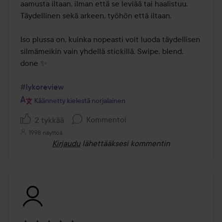
aamusta iltaan, ilman että se leviää tai haalistuu. 
Täydellinen sekä arkeen, työhön että iltaan.

Iso plussa on, kuinka nopeasti voit luoda täydellisen 
silmämeikin vain yhdellä stickillä. Swipe, blend, 
done ✨

#lykoreview
Käännetty kielestä norjalainen
Kommentoi
2 tykkää
1998 näyttöä
Kirjaudu
lähettääksesi kommentin