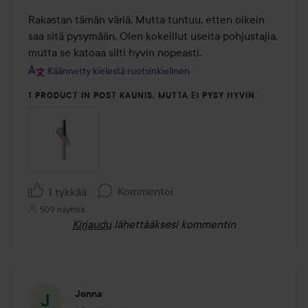
3
/
Rakastan tämän väriä. Mutta tuntuu, etten oikein 
5
saa sitä pysymään. Olen kokeillut useita pohjustajia, 
mutta se katoaa silti hyvin nopeasti.
Käännetty kielestä ruotsinkielinen
1 PRODUCT IN POST KAUNIS, MUTTA EI PYSY HYVIN
Kommentoi
1 tykkää
509 näyttöä
Kirjaudu
lähettääksesi kommentin
Jonna