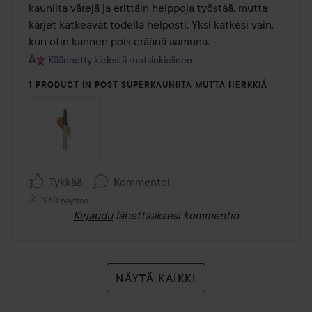
5
kauniita värejä ja erittäin helppoja työstää, mutta 
kärjet katkeavat todella helposti. Yksi katkesi vain, 
kun otin kannen pois eräänä aamuna.
Käännetty kielestä ruotsinkielinen
1 PRODUCT IN POST SUPERKAUNIITA MUTTA HERKKIÄ
Tykkää
Kommentoi
1960 näyttöä
Kirjaudu
lähettääksesi kommentin
NÄYTÄ KAIKKI