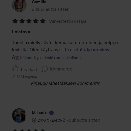
Camilla
2 kuukautta sitten
Viesti luotiin 2 kuukautta sitten
Vahvistettu ostaja
Arvosana:
Loistava
5
/
Todella miellyttävä - kermaisen tuntuinen ja helppo 
5
levittää. Olen käyttänyt sitä usein! 
#lykoreview
Käännetty kielestä ruotsinkielinen
Kommentoi
1 tykkää
1224 näyttöä
Kirjaudu
lähettääksesi kommentin
Mikaela
Käyttäjän rooli: Lyko Creator.
2 kuukautta sitten
Viesti luotiin 2 kuukautta sitten
LYKO CREATOR