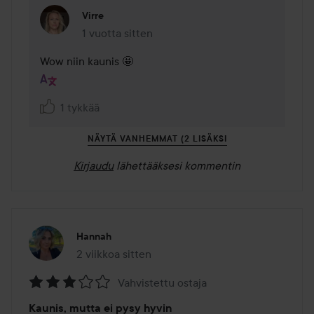
Virre
1 vuotta sitten
Kommentti lisättiin 1 vuotta sitten
Wow niin kaunis 🤩
1 tykkää
NÄYTÄ VANHEMMAT (2 LISÄKSI
Kirjaudu
lähettääksesi kommentin
Hannah
2 viikkoa sitten
Viesti luotiin 2 viikkoa sitten
Vahvistettu ostaja
Arvosana:
Kaunis, mutta ei pysy hyvin