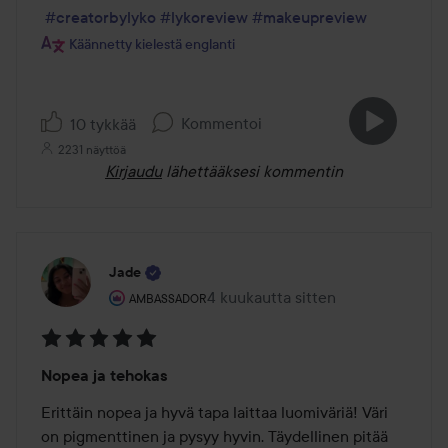
#creatorbylyko
#lykoreview
#makeupreview
Käännetty kielestä englanti
Kommentoi
10 tykkää
2231 näyttöä
Kirjaudu
lähettääksesi kommentin
Jade
Käyttäjän rooli: Ambassador.
4 kuukautta sitten
Viesti luotiin 4 kuukautta sitten
AMBASSADOR
Arvosana:
Nopea ja tehokas
5
/
Erittäin nopea ja hyvä tapa laittaa luomiväriä! Väri 
5
on pigmenttinen ja pysyy hyvin. Täydellinen pitää 