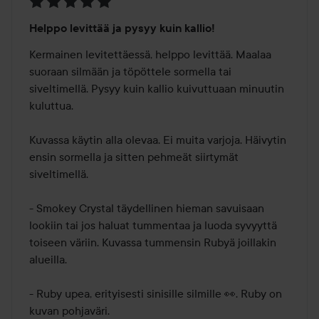
Arvosana:
Helppo levittää ja pysyy kuin kallio!
5
/
Kermainen levitettäessä, helppo levittää. Maalaa 
5
suoraan silmään ja töpöttele sormella tai 
siveltimellä. Pysyy kuin kallio kuivuttuaan minuutin 
kuluttua.

Kuvassa käytin alla olevaa. Ei muita varjoja. Häivytin 
ensin sormella ja sitten pehmeät siirtymät 
siveltimellä.

- Smokey Crystal täydellinen hieman savuisaan 
lookiin tai jos haluat tummentaa ja luoda syvyyttä 
toiseen väriin. Kuvassa tummensin Rubyä joillakin 
alueilla.

- Ruby upea, erityisesti sinisille silmille 👀. Ruby on 
kuvan pohjaväri.
