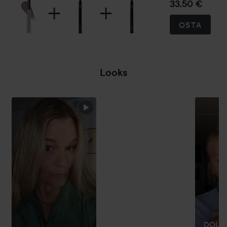
33,50 €
OSTA
Looks
OHITA OSIO
DOUB