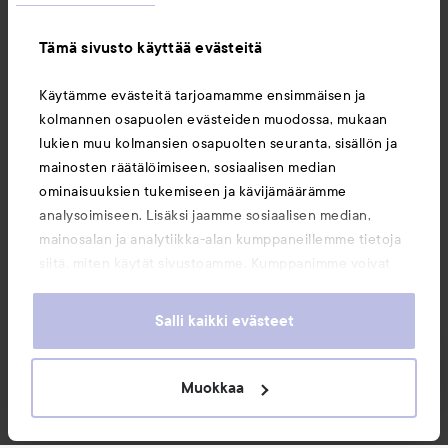
Tämä sivusto käyttää evästeitä
Tietoja
Käytämme evästeitä tarjoamamme ensimmäisen ja
kolmannen osapuolen evästeiden muodossa, mukaan
Saattaisit myös tykätä
lukien muu kolmansien osapuolten seuranta, sisällön ja
mainosten räätälöimiseen, sosiaalisen median
ominaisuuksien tukemiseen ja kävijämäärämme
analysoimiseen. Lisäksi jaamme sosiaalisen median,
mainosalan ja analytiikka-alan kumppaneillemme tietoja
siitä, miten käytät sivustoamme. Kumppanimme voivat
yhdistää näitä tietoja muihin tietoihin, joita olet antanut
heille tai joita on kerätty, kun olet käyttänyt heidän
Salli kaikki evästeet
palvelujaan. Käyttämällä sivustoamme, hyväksyt
evästeiden käytön.
Muokkaa
Copyright 2026