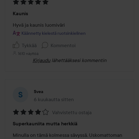
Arvosana:
Kaunis
5
/
Hyvä ja kaunis luomiväri
5
Käännetty kielestä ruotsinkielinen
Tykkää
Kommentoi
1610 näyttöä
Kirjaudu
lähettääksesi kommentin
Svea
6 kuukautta sitten
Viesti luotiin 6 kuukautta sitten
Vahvistettu ostaja
Arvosana:
Superkauniita mutta herkkiä
4
/
Minulla on tämä kolmessa sävyssä. Uskomattoman 