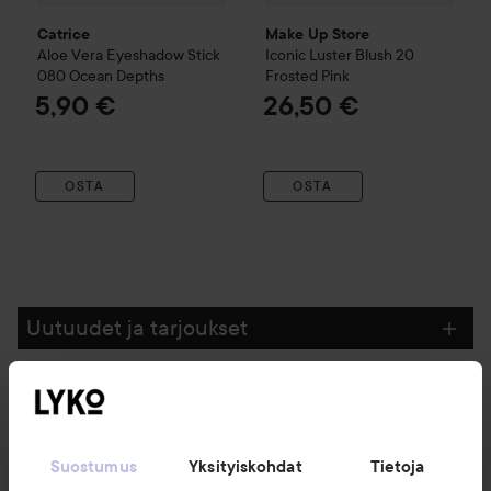
Catrice
Make Up Store
Aloe Vera Eyeshadow Stick
Iconic Luster Blush
20
080 Ocean Depths
Frosted Pink
5,90 €
26,50 €
OSTA
OSTA
Uutuudet ja tarjoukset
Seuraa meitä
Suostumus
Yksityiskohdat
Tietoja
Asiakaspalvelu