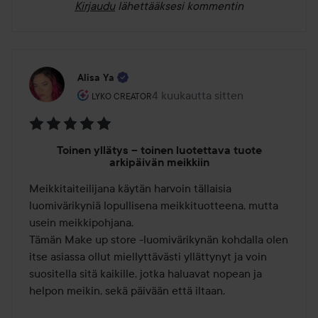
Kirjaudu
lähettääksesi kommentin
Alisa Ya
Käyttäjän rooli: Lyko Creator.
4 kuukautta sitten
Viesti luotiin 4 kuukautta sitten
LYKO CREATOR
Arvosana:
Toinen yllätys – toinen luotettava tuote
5
arkipäivän meikkiin
/
Meikkitaiteilijana käytän harvoin tällaisia 
5
luomivärikyniä lopullisena meikkituotteena, mutta 
usein meikkipohjana.

Tämän Make up store -luomivärikynän kohdalla olen 
itse asiassa ollut miellyttävästi yllättynyt ja voin 
suositella sitä kaikille, jotka haluavat nopean ja 
helpon meikin, sekä päivään että iltaan.
