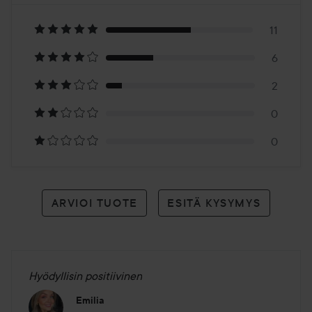
4.4
Perustuu
19
11
6
arvioon
2
0
0
ARVIOI TUOTE
ESITÄ KYSYMYS
Hyödyllisin positiivinen
Emilia