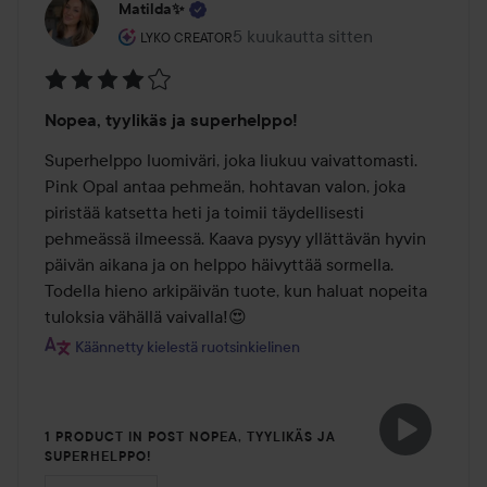
Matilda✨
Käyttäjän rooli: Lyko Creator.
5 kuukautta sitten
Viesti luotiin 5 kuukautta sitten
LYKO CREATOR
Arvosana:
Nopea, tyylikäs ja superhelppo!
4
/
Superhelppo luomiväri, joka liukuu vaivattomasti. 
5
Pink Opal antaa pehmeän, hohtavan valon, joka 
piristää katsetta heti ja toimii täydellisesti 
pehmeässä ilmeessä. Kaava pysyy yllättävän hyvin 
päivän aikana ja on helppo häivyttää sormella. 
Todella hieno arkipäivän tuote, kun haluat nopeita 
tuloksia vähällä vaivalla!😍
Käännetty kielestä ruotsinkielinen
1 PRODUCT IN POST NOPEA, TYYLIKÄS JA
SUPERHELPPO!