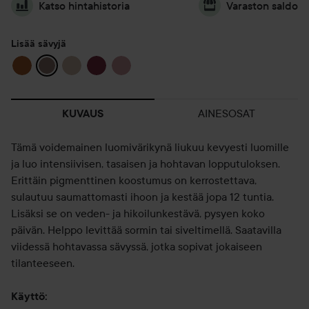
Katso hintahistoria
Varaston saldo
Lisää sävyjä
AINESOSAT
KUVAUS
Tämä voidemainen luomivärikynä liukuu kevyesti luomille
ja luo intensiivisen, tasaisen ja hohtavan lopputuloksen.
Erittäin pigmenttinen koostumus on kerrostettava,
sulautuu saumattomasti ihoon ja kestää jopa 12 tuntia.
Lisäksi se on veden- ja hikoilunkestävä, pysyen koko
päivän. Helppo levittää sormin tai siveltimellä. Saatavilla
viidessä hohtavassa sävyssä, jotka sopivat jokaiseen
tilanteeseen.
Käyttö: