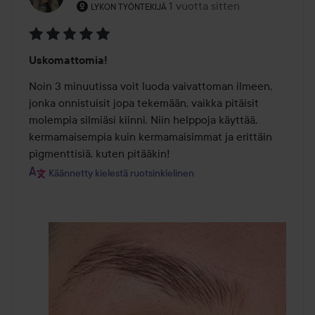
Käyttäjän rooli: Lykon työntekijä.
1 vuotta sitten
Viesti luotiin 1 vuotta sitten
LYKON TYÖNTEKIJÄ
Arvosana:
Uskomattomia!
5
/
Noin 3 minuutissa voit luoda vaivattoman ilmeen, 
5
jonka onnistuisit jopa tekemään, vaikka pitäisit 
molempia silmiäsi kiinni. Niin helppoja käyttää, 
kermamaisempia kuin kermamaisimmat ja erittäin 
pigmenttisiä, kuten pitääkin!
Käännetty kielestä ruotsinkielinen