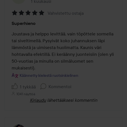
1 kuukausi
Viesti luotiin 1 kuukausi
Vahvistettu ostaja
Arvosana:
Superhieno
5
/
Joustava ja helppo levittää, vain töpöttele sormella 
5
tai siveltimellä. Pysyivät koko juhannuksen läpi 
lämmöstä ja uimisesta huolimatta. Kaunis väri 
hohtavalla efektillä. Ei keräänny juonteisiin (olen yli 
50-vuotias ja minulla on silmäluomet sen 
mukaisesti).
Käännetty kielestä ruotsinkielinen
Kommentoi
1 tykkää
1041 näyttöä
Kirjaudu
lähettääksesi kommentin