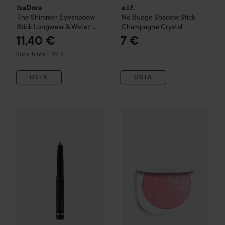
IsaDora
e.l.f.
The Shimmer Eyeshadow
No Budge Shadow Stick
Stick Longwear & Water-
Champagne Crystal
Resistant
43 Golden Glow
11,40 €
7 €
Suositeltu hinta 11,99 €
Suos. hinta 11,99 €
OSTA
OSTA
Catrice
Aloe Vera Eyeshadow Stick
Make Up Store
080 Ocean Depths
Iconic Luster 
5,90