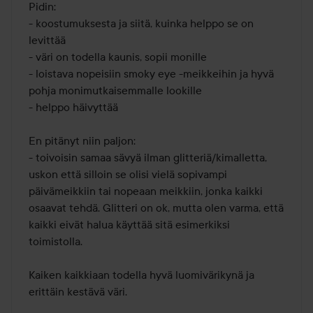
Pidin:

- koostumuksesta ja siitä, kuinka helppo se on 
levittää

- väri on todella kaunis, sopii monille

- loistava nopeisiin smoky eye -meikkeihin ja hyvä 
pohja monimutkaisemmalle lookille

- helppo häivyttää

En pitänyt niin paljon:

- toivoisin samaa sävyä ilman glitteriä/kimalletta, 
uskon että silloin se olisi vielä sopivampi 
päivämeikkiin tai nopeaan meikkiin, jonka kaikki 
osaavat tehdä. Glitteri on ok, mutta olen varma, että 
kaikki eivät halua käyttää sitä esimerkiksi 
toimistolla.

Kaiken kaikkiaan todella hyvä luomivärikynä ja 
erittäin kestävä väri.
