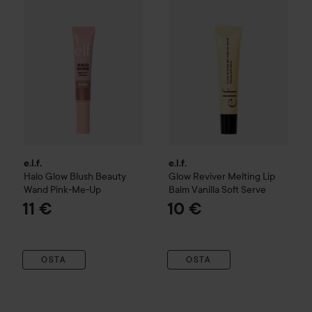
e.l.f.
e.l.f.
Halo Glow Blush Beauty
Glow Reviver Melting Lip
Wand
Pink-Me-Up
Balm
Vanilla Soft Serve
11 €
10 €
OSTA
OSTA