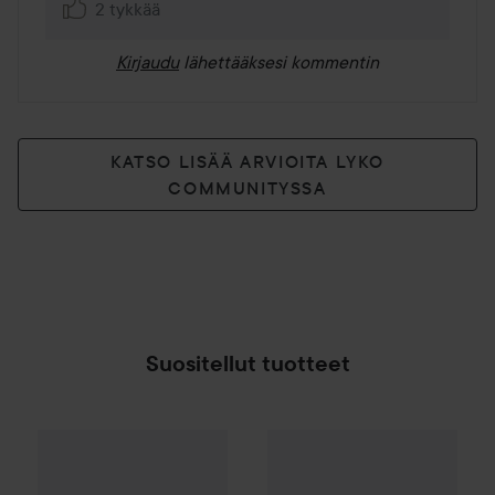
2 tykkää
Kirjaudu
lähettääksesi kommentin
KATSO LISÄÄ ARVIOITA LYKO
COMMUNITYSSA
Suositellut tuotteet
Make Up Store
Cover All Mix
e.l.f.
Soft Glam Cream Bronzer
The Original
16,90 
SPONSOROITU