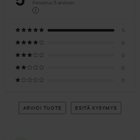
Perustuu 5 arvioon
i
5
Perustuu
5
5
0
arvioon
0
0
0
ARVIOI TUOTE
ESITÄ KYSYMYS