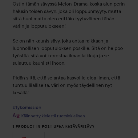
/
Ostin tämän sävyssä Melon-Drama, koska alun perin 
5
halusin toisen sävyn, joka oli loppuunmyyty, mutta 
siitä huolimatta olen erittäin tyytyväinen tähän 
väriin ja lopputulokseen!

Se on niin kaunis sävy, joka antaa raikkaan ja 
luonnollisen lopputuloksen poskille. Sitä on helppo 
työstää, sitä voi kerrostaa ilman laikkuja ja se 
sulautuu kauniisti ihoon.

Pidän siitä, että se antaa kasvoille eloa ilman, että 
tuntuu liialliselta, väri on myös täydellinen nyt 
kesällä!

#lykomission
Käännetty kielestä ruotsinkielinen
1 PRODUCT IN POST UPEA KESÄVÄRISÄVY