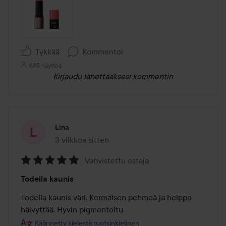
Tykkää
Kommentoi
645 näyttöä
Kirjaudu
lähettääksesi kommentin
Lina
3 viikkoa sitten
Viesti luotiin 3 viikkoa sitten
Vahvistettu ostaja
Arvosana:
Todella kaunis
5
/
Todella kaunis väri. Kermaisen pehmeä ja helppo 
5
häivyttää. Hyvin pigmentoitu
Käännetty kielestä ruotsinkielinen