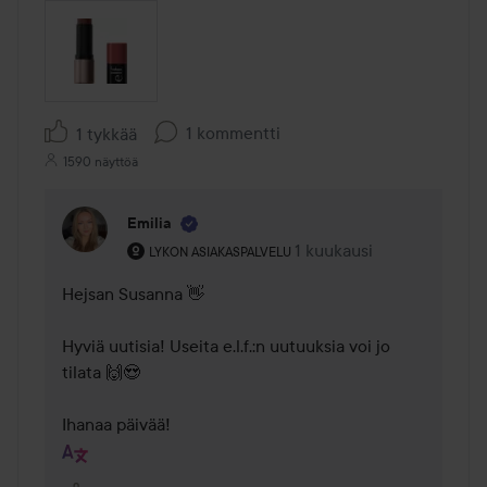
1 kommentti
1 tykkää
1590 näyttöä
Emilia
Käyttäjän rooli: Lykon asiakaspalvelu .
1 kuukausi
Kommentti lisättiin 1 kuu
LYKON ASIAKASPALVELU
Hejsan Susanna 👋 

Hyviä uutisia! Useita e.l.f.:n uutuuksia voi jo 
tilata 🙌😍 

Ihanaa päivää!