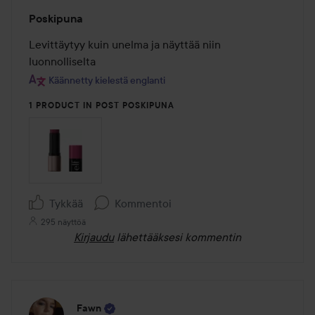
Arvosana:
Poskipuna
5
/
Levittäytyy kuin unelma ja näyttää niin 
5
luonnolliselta
Käännetty kielestä englanti
1 PRODUCT IN POST POSKIPUNA
Tykkää
Kommentoi
295 näyttöä
Kirjaudu
lähettääksesi kommentin
Fawn