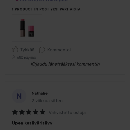
1 PRODUCT IN POST YKSI PARHAISTA.
Tykkää
Kommentoi
650 näyttöä
Kirjaudu
lähettääksesi kommentin
Nathalie
2 viikkoa sitten
Viesti luotiin 2 viikkoa sitten
Vahvistettu ostaja
Arvosana:
Upea kesävärisävy
5