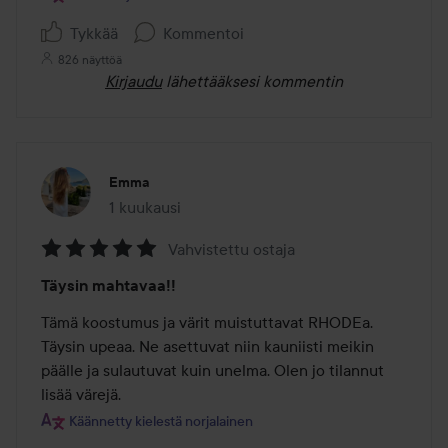
Tykkää
Kommentoi
826 näyttöä
Kirjaudu
lähettääksesi kommentin
Emma
1 kuukausi
Viesti luotiin 1 kuukausi
Vahvistettu ostaja
Arvosana:
Täysin mahtavaa!!
5
/
Tämä koostumus ja värit muistuttavat RHODEa. 
5
Täysin upeaa. Ne asettuvat niin kauniisti meikin 
päälle ja sulautuvat kuin unelma. Olen jo tilannut 
lisää värejä.
Käännetty kielestä norjalainen