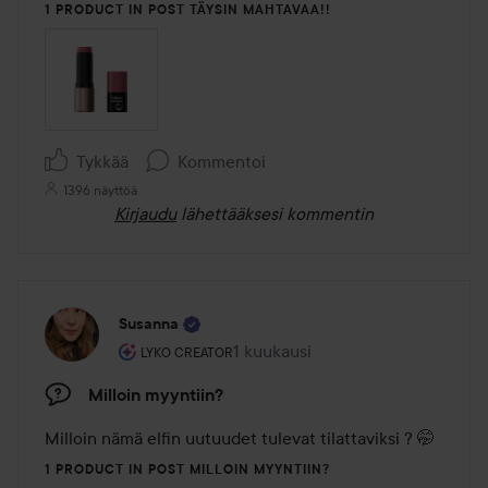
1 PRODUCT IN POST TÄYSIN MAHTAVAA!!
Tykkää
Kommentoi
1396 näyttöä
Kirjaudu
lähettääksesi kommentin
Susanna
Käyttäjän rooli: Lyko Creator.
1 kuukausi
Viesti luotiin 1 kuukausi
LYKO CREATOR
Milloin myyntiin?
Milloin nämä elfin uutuudet tulevat tilattaviksi ? 🤭
1 PRODUCT IN POST MILLOIN MYYNTIIN?