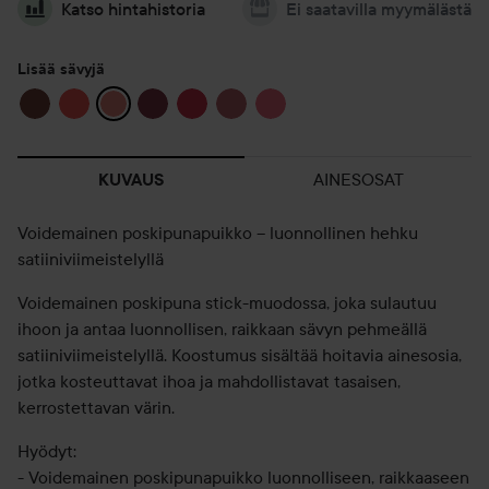
Katso hintahistoria
Ei saatavilla myymälästä
Lisää sävyjä
AINESOSAT
KUVAUS
Voidemainen poskipunapuikko – luonnollinen hehku
satiiniviimeistelyllä
Voidemainen poskipuna stick-muodossa, joka sulautuu
ihoon ja antaa luonnollisen, raikkaan sävyn pehmeällä
satiiniviimeistelyllä. Koostumus sisältää hoitavia ainesosia,
jotka kosteuttavat ihoa ja mahdollistavat tasaisen,
kerrostettavan värin.
Hyödyt:
- Voidemainen poskipunapuikko luonnolliseen, raikkaaseen