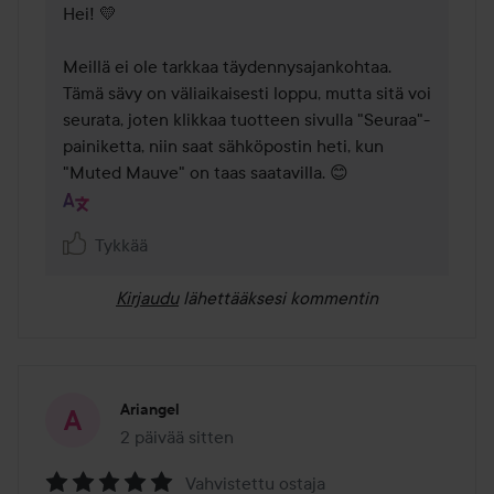
Hei! 💛

Meillä ei ole tarkkaa täydennysajankohtaa. 
Tämä sävy on väliaikaisesti loppu, mutta sitä voi 
seurata, joten klikkaa tuotteen sivulla "Seuraa"-
painiketta, niin saat sähköpostin heti, kun 
"Muted Mauve" on taas saatavilla. 😊
Tykkää
Kirjaudu
lähettääksesi kommentin
Ariangel
2 päivää sitten
Viesti luotiin 2 päivää sitten
Vahvistettu ostaja