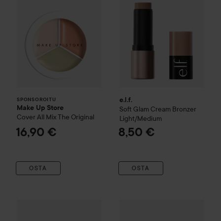
e.l.f.
SPONSOROITU
Make Up Store
Soft Glam Cream Bronzer
Cover All Mix
The Original
Light/Medium
16,90 €
8,50 €
OSTA
OSTA
e.l.f.
Camo Liquid Blush
Dusty Rosé
BBIA
Last Blush
09 Cherish
9 €
13,