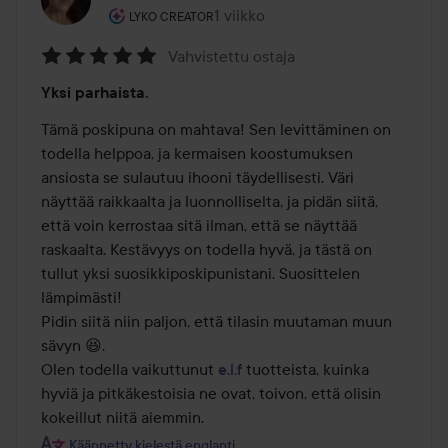
Käyttäjän rooli: Lyko Creator.
1 viikko
Viesti luotiin 1 viikko
LYKO CREATOR
Vahvistettu ostaja
Arvosana:
Yksi parhaista.
5
/
Tämä poskipuna on mahtava! Sen levittäminen on 
5
todella helppoa, ja kermaisen koostumuksen 
ansiosta se sulautuu ihooni täydellisesti. Väri 
näyttää raikkaalta ja luonnolliselta, ja pidän siitä, 
että voin kerrostaa sitä ilman, että se näyttää 
raskaalta. Kestävyys on todella hyvä, ja tästä on 
tullut yksi suosikkiposkipunistani. Suosittelen 
lämpimästi!

Pidin siitä niin paljon, että tilasin muutaman muun 
sävyn 😆.

Olen todella vaikuttunut 
e.l.f
 tuotteista, kuinka 
hyviä ja pitkäkestoisia ne ovat, toivon, että olisin 
kokeillut niitä aiemmin.
Käännetty kielestä englanti