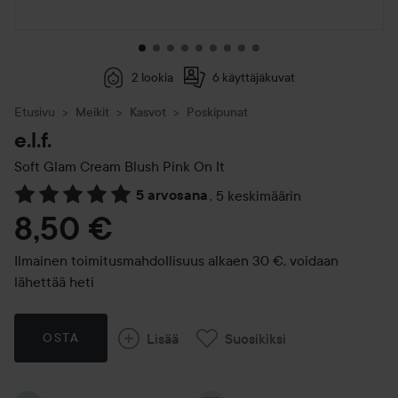
2 lookia
6 käyttäjäkuvat
Etusivu
Meikit
Kasvot
Poskipunat
e.l.f.
Soft Glam Cream Blush
Pink On It
5 arvosana
,
5 keskimäärin
Siirtyä jhk Arvosana & kommentit
8,50 €
Ilmainen toimitusmahdollisuus alkaen 30 €, voidaan
lähettää heti
Lisää
Suosikiksi
OSTA