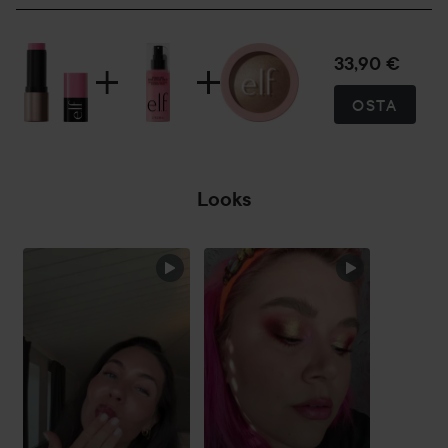
että FDA vaatimukset poistamalla vapaaehtoisesti yli 1 600
ainesosaa.
33,90 €
OSTA
Käyttö:
1. Valmistele iho: Aloita puhtaalla ja kosteutetulla iholla.
Looks
2. Pohjusta: Levitä primer valmistelemaan ihoa ja
pidentämään meikin kestoa.
OHITA OSIO
3. Levitä ja häivytä: Kun olet levittänyt Soft Glam Satin
Foundationin, Soft Glam Satin Concealerin ja/tai Soft Glam
Cream Bronzerin, kierrä poskipunapuikko esiin ja levitä
poskille saadaksesi raikkaan sävyn. Häivytä ihoon Cream
Blush & Bronzer Duo Brush -siveltimellä. Lisää väriä