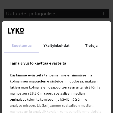
Uutuudet ja tarjoukset
Seuraa meitä
Suostumus
Yksityiskohdat
Tietoja
Asiakaspalvelu
Tämä sivusto käyttää evästeitä
Tietoja
Käytämme evästeitä tarjoamamme ensimmäisen ja
kolmannen osapuolen evästeiden muodossa, mukaan
Saattaisit myös tykätä
lukien muu kolmansien osapuolten seuranta, sisällön ja
mainosten räätälöimiseen, sosiaalisen median
ominaisuuksien tukemiseen ja kävijämäärämme
analysoimiseen. Lisäksi jaamme sosiaalisen median,
mainosalan ja analytiikka-alan kumppaneillemme tietoja