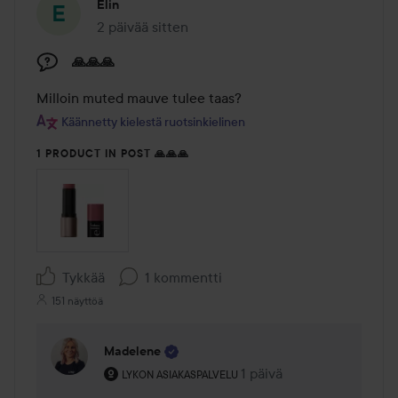
Elin
2 päivää sitten
Viesti luotiin 2 päivää sitten
🙏🙏🙏
Milloin muted mauve tulee taas?
Käännetty kielestä ruotsinkielinen
1 PRODUCT IN POST 🙏🙏🙏
Tykkää
1 kommentti
151 näyttöä
Madelene
Käyttäjän rooli: Lykon asiakaspalvelu .
1 päivä
Kommentti lisättiin 1 päi
LYKON ASIAKASPALVELU