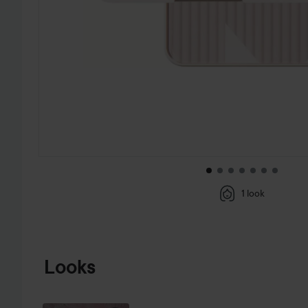
1 look
SIIRTYÄ JHK TUOTETIEDOT
Looks