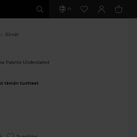
FI
Silmät
w Palette
Underslated
entit
oi tämän tuotteet
ä
Suosikiksi