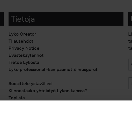
Tietoja
Lyko Creator
L
Tilausehdot
t
Privacy Notice
ta
Evästekäytännöt
Tietoa Lykosta
Lyko professional -kampaamot & hiusgurut
Suosittele ystävällesi
Kiinnostaako yhteistyö Lykon kanssa?
Toplista
Alennuskoodit
Saavutettavuusseloste
Michael Edwards Fragrances of the World