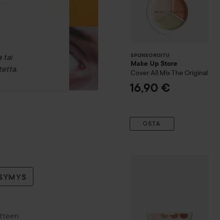
 tai
SPONSOROITU
Make Up Store
etta.
Cover All Mix
The Original
16,90 €
OSTA
Morphe
12-Pan Eyeshadow 
YSYMYS
otteen