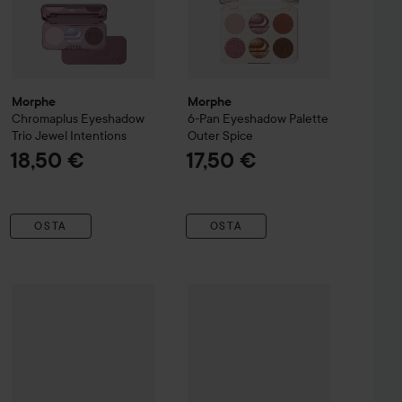
Morphe
Morphe
Chromaplus Eyeshadow
6-Pan Eyeshadow Palette
Trio
Jewel Intentions
Outer Spice
18,50 €
17,50 €
OSTA
OSTA
Palette Flickering Sands
e.l.f.
Perfect 10 Eyeshadow Palette
Flickering Sands
e.l.f.
Bite-Size Eyeshadow
Everyday Smoky
Cream & 
25,90 €
14,90 €