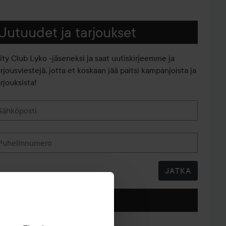
Uutuudet ja tarjoukset
iity Club Lyko -jäseneksi ja saat uutiskirjeemme ja
arjousviestejä, jotta et koskaan jää paitsi kampanjoista ja
rjouksista!
Sähköposti
Puhelinnumero
JATKA
Seuraa meitä