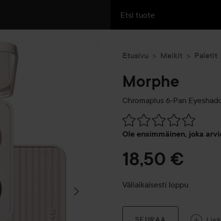
Etusivu
Meikit
Paletit
Morphe
Chromaplus 6-Pan Eyeshado
Siirtyä jhk Arvosana & komm
Ole ensimmäinen, joka arvi
18,50 €
Väliaikaisesti loppu
Lisä
SEURAA