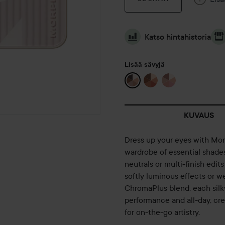
Katso hintahistoria
Lisää sävyjä
KUVAUS
Dress up your eyes with M
wardrobe of essential shades
neutrals or multi-finish edi
softly luminous effects or w
ChromaPlus blend, each sil
performance and all-day, cre
for on-the-go artistry.