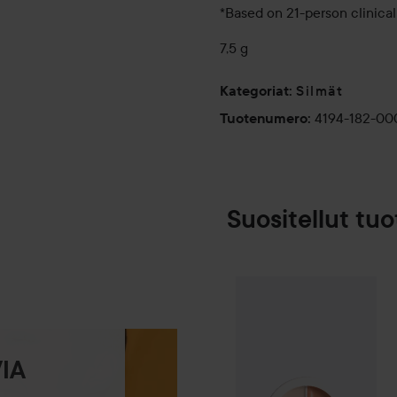
*Based on 21-person clinica
7,5 g
Silmät
Kategoriat
:
4194-182-00
Tuotenumero
:
Suositellut tuo
Make Up Store
SPONSOROITU
IA