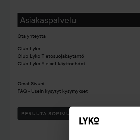
Asiakaspalvelu
Ota yhteyttä
Club Lyko
Club Lyko Tietosuojakäytäntö
Club Lyko Yleiset käyttöehdot
Omat Sivuni
FAQ - Usein kysytyt kysymykset
PERUUTA SOPIMUS TÄSTÄ