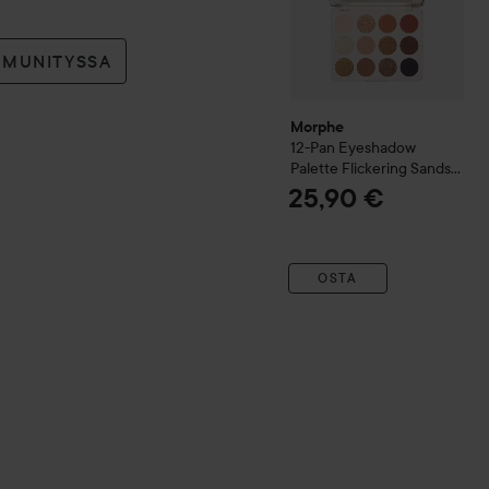
MMUNITYSSA
Morphe
12-Pan Eyeshadow
Palette Flickering Sands
Flickering Sands
25,90 €
OSTA