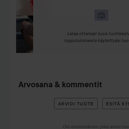
Lataa ottamasi kuva tuotteesta
lopputuloksesta käytettyäsi tuot
Arvosana & kommentit
ARVIOI TUOTE
ESITÄ K
Ole ensimmäinen, joka arvioi tu