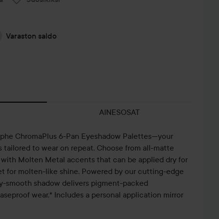
Varaston saldo
AINESOSAT
orphe ChromaPlus 6-Pan Eyeshadow Palettes—your
 tailored to wear on repeat. Choose from all-matte
ts with Molten Metal accents that can be applied dry for
et for molten-like shine. Powered by our cutting-edge
ky-smooth shadow delivers pigment-packed
aseproof wear.* Includes a personal application mirror