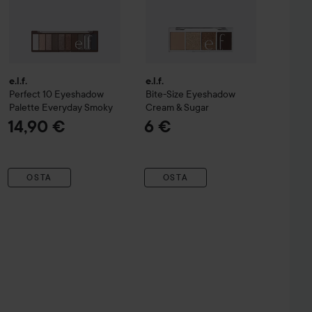
e.l.f.
e.l.f.
Perfect 10 Eyeshadow
Bite-Size Eyeshadow
Palette
Everyday Smoky
Cream & Sugar
14,90 €
6 €
OSTA
OSTA