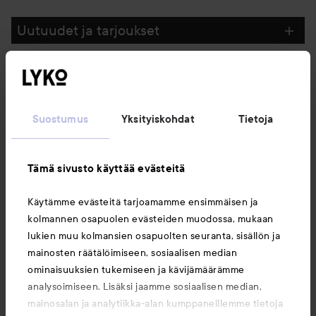
Uutuudet ja tarjoukset
Seuraa meitä
Suostumus
Yksityiskohdat
Tietoja
Asiakaspalvelu
Tämä sivusto käyttää evästeitä
Tietoja
Käytämme evästeitä tarjoamamme ensimmäisen ja
kolmannen osapuolen evästeiden muodossa, mukaan
Saattaisit myös tykätä
lukien muu kolmansien osapuolten seuranta, sisällön ja
mainosten räätälöimiseen, sosiaalisen median
ominaisuuksien tukemiseen ja kävijämäärämme
analysoimiseen. Lisäksi jaamme sosiaalisen median,
mainosalan ja analytiikka-alan kumppaneillemme tietoja