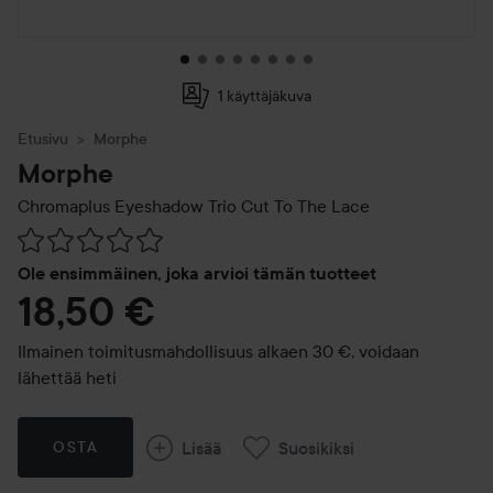
1 käyttäjäkuva
Etusivu
Morphe
Morphe
Chromaplus Eyeshadow Trio
Cut To The Lace
Siirtyä jhk Arvosana & kommentit
Ole ensimmäinen, joka arvioi tämän tuotteet
18,50 €
Ilmainen toimitusmahdollisuus alkaen 30 €, voidaan
lähettää heti
Lisää
Suosikiksi
OSTA