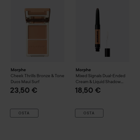
Morphe
Morphe
Cheek Thrills Bronze & Tone
Mixed Signals Dual-Ended
Duos
Maui Surf
Cream & Liquid Shadow
Stick
Self-Aware/Don't Care
23,50 €
18,50 €
OSTA
OSTA