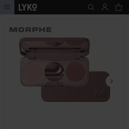
SIIRTYÄ JHK SISÄLTÖÖN
OHITA OSIO