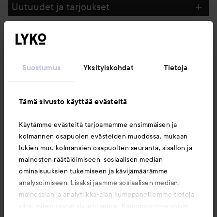
Uutuudet ja tarjoukset
Seuraa meitä
Suostumus
Yksityiskohdat
Tietoja
Asiakaspalvelu
Tämä sivusto käyttää evästeitä
Tietoja
Käytämme evästeitä tarjoamamme ensimmäisen ja
kolmannen osapuolen evästeiden muodossa, mukaan
Saattaisit myös tykätä
lukien muu kolmansien osapuolten seuranta, sisällön ja
mainosten räätälöimiseen, sosiaalisen median
ominaisuuksien tukemiseen ja kävijämäärämme
analysoimiseen. Lisäksi jaamme sosiaalisen median,
mainosalan ja analytiikka-alan kumppaneillemme tietoja
siitä, miten käytät sivustoamme. Kumppanimme voivat