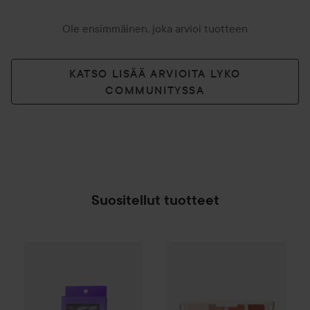
Ole ensimmäinen, joka arvioi tuotteen
KATSO LISÄÄ ARVIOITA LYKO
COMMUNITYSSA
Suositellut tuotteet
Gleeze
Squad Makeup Brush Kit
Morphe
12-Pan Eyeshadow Pal
8,99 €
SPONSOROITU