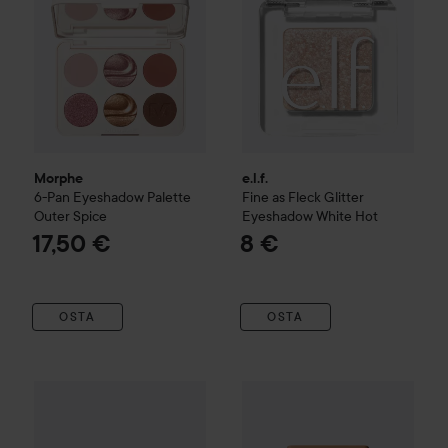
Morphe
e.l.f.
6-Pan Eyeshadow Palette
Fine as Fleck Glitter
Outer Spice
Eyeshadow
White Hot
17,50 €
8 €
OSTA
OSTA
Gosh
Eyedentity Palette
005 Be Hopeful
Morphe
Cheek Thrills Bronze
20,50 €