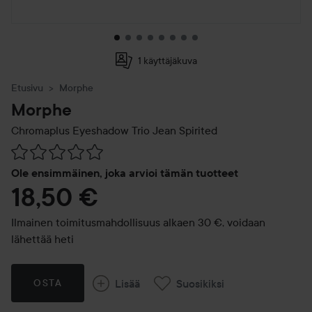
1 käyttäjäkuva
Etusivu
Morphe
Morphe
Chromaplus Eyeshadow Trio
Jean Spirited
Siirtyä jhk Arvosana & kommentit
Ole ensimmäinen, joka arvioi tämän tuotteet
18,50 €
Ilmainen toimitusmahdollisuus alkaen 30 €, voidaan
lähettää heti
Lisää
Suosikiksi
OSTA