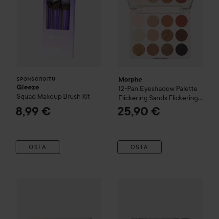
Morphe
SPONSOROITU
Gleeze
12-Pan Eyeshadow Palette
Squad Makeup Brush Kit
Flickering Sands
Flickering
Sands
8,99 €
25,90 €
OSTA
OSTA
Morphe
6-Pan Eyeshadow Palette
e.l.f.
Fine as Fleck Glitter Ey
Outer Spice
17,50 €