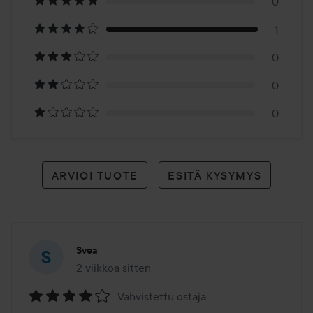
1
0
1
arvioon
0
0
0
ARVIOI TUOTE
ESITÄ KYSYMYS
Svea
2 viikkoa sitten
Viesti luotiin 2 viikkoa sitten
Vahvistettu ostaja
Arvosana: