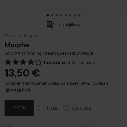
1 käyttäjäkuva
Etusivu
Morphe
Morphe
Solo Artist Priming Cream Eyeshadow
Debut
1 arvosana
,
4 keskimäärin
Siirtyä jhk Arvosana & kommentit
13,50 €
Ilmainen toimitusmahdollisuus alkaen 30 €, voidaan
lähettää heti
Lisää
Suosikiksi
OSTA