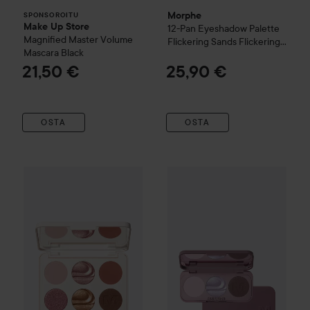
Morphe
SPONSOROITU
Make Up Store
12-Pan Eyeshadow Palette
Magnified Master Volume
Flickering Sands
Flickering
Mascara
Black
Sands
21,50 €
25,90 €
OSTA
OSTA
Morphe
6-Pan Eyeshadow Palette
Morphe
Outer Spice
Chromaplus Eyeshado
17,50 €