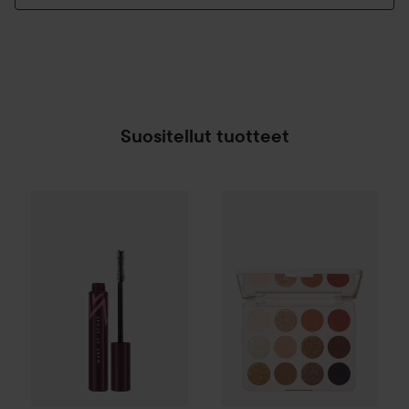
Suositellut tuotteet
Make Up Store
Magnified Master Volume Masca
Morphe
12-Pan Eyeshadow Pal
SPONSOROITU