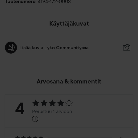
4194-172-0003
Tuotenumero
:
Käyttäjäkuvat
Lisää kuvia Lyko Communityssa
Arvosana & kommentit
Arvosana:
4
Perustuu 1 arvioon
i
4
Perustuu