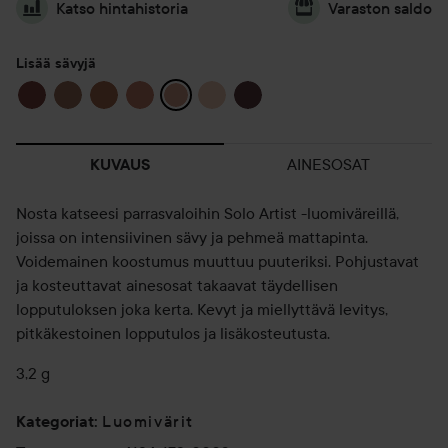
Katso hintahistoria
Varaston saldo
Lisää sävyjä
AINESOSAT
KUVAUS
Nosta katseesi parrasvaloihin Solo Artist -luomiväreillä,
joissa on intensiivinen sävy ja pehmeä mattapinta.
Voidemainen koostumus muuttuu puuteriksi. Pohjustavat
ja kosteuttavat ainesosat takaavat täydellisen
lopputuloksen joka kerta. Kevyt ja miellyttävä levitys,
pitkäkestoinen lopputulos ja lisäkosteutusta.
3,2 g
Luomivärit
Kategoriat
: