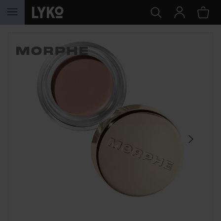
SIIRTYÄ JHK SISÄLTÖÖN
OHITA OSIO