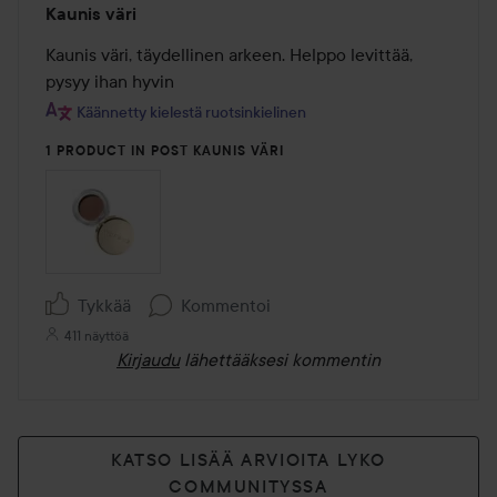
Kaunis väri
4
/
Kaunis väri, täydellinen arkeen. Helppo levittää, 
5
pysyy ihan hyvin
Käännetty kielestä ruotsinkielinen
1 PRODUCT IN POST KAUNIS VÄRI
Tykkää
Kommentoi
411 näyttöä
Kirjaudu
lähettääksesi kommentin
KATSO LISÄÄ ARVIOITA LYKO
COMMUNITYSSA