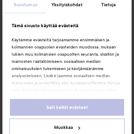
Suostumus
Yksityiskohdat
Tietoja
Asiakaspalvelu
Tämä sivusto käyttää evästeitä
Tietoja
Käytämme evästeitä tarjoamamme ensimmäisen ja
kolmannen osapuolen evästeiden muodossa, mukaan
Saattaisit myös tykätä
lukien muu kolmansien osapuolten seuranta, sisällön ja
mainosten räätälöimiseen, sosiaalisen median
ominaisuuksien tukemiseen ja kävijämäärämme
analysoimiseen. Lisäksi jaamme sosiaalisen median,
mainosalan ja analytiikka-alan kumppaneillemme tietoja
siitä, miten käytät sivustoamme. Kumppanimme voivat
yhdistää näitä tietoja muihin tietoihin, joita olet antanut
heille tai joita on kerätty, kun olet käyttänyt heidän
Salli kaikki evästeet
palvelujaan. Käyttämällä sivustoamme, hyväksyt
evästeiden käytön.
Muokkaa