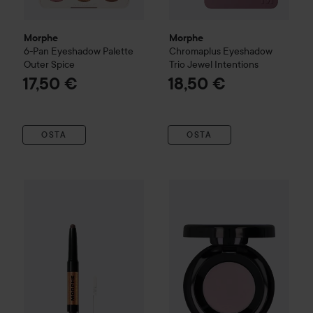
Morphe
Morphe
6-Pan Eyeshadow Palette
Chromaplus Eyeshadow
Outer Spice
Trio
Jewel Intentions
17,50 €
18,50 €
OSTA
OSTA
Morphe
Mixed Signals Dual-Ended Cream & Liquid Shadow 
Maria Åkerberg
Eyeshadow
So