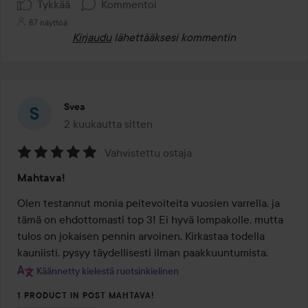
Tykkää
Kommentoi
87 näyttöä
Kirjaudu
lähettääksesi kommentin
Svea
2 kuukautta sitten
Viesti luotiin 2 kuukautta sitten
Vahvistettu ostaja
Arvosana:
Mahtava!
5
/
Olen testannut monia peitevoiteita vuosien varrella, ja 
5
tämä on ehdottomasti top 3! Ei hyvä lompakolle, mutta 
tulos on jokaisen pennin arvoinen. Kirkastaa todella 
kauniisti, pysyy täydellisesti ilman paakkuuntumista.
Käännetty kielestä ruotsinkielinen
1 PRODUCT IN POST MAHTAVA!