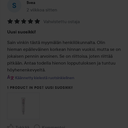
Svea
2 viikkoa sitten
Viesti luotiin 2 viikkoa sitten
Vahvistettu ostaja
Arvosana:
Uusi suosikki!
5
/
Sain vinkin tästä myymälän henkilökunnalta. Olin 
5
hieman epäileväinen korkean hinnan vuoksi, mutta se on 
jokaisen pennin arvoinen. Se on riittoisa, joten riittää 
pitkään. Antaa todella hienon lopputuloksen ja tuntuu 
höyhenenkevyeltä.
Käännetty kielestä ruotsinkielinen
1 PRODUCT IN POST UUSI SUOSIKKI!
Tykkää
Kommentoi