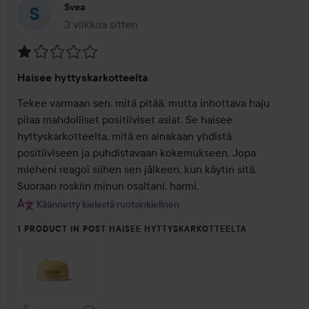
Svea
3 viikkoa sitten
Viesti luotiin 3 viikkoa sitten
Arvosana:
Haisee hyttyskarkotteelta
1
/
Tekee varmaan sen, mitä pitää, mutta inhottava haju 
5
pilaa mahdolliset positiiviset asiat. Se haisee 
hyttyskarkotteelta, mitä en ainakaan yhdistä 
positiiviseen ja puhdistavaan kokemukseen. Jopa 
mieheni reagoi siihen sen jälkeen, kun käytin sitä. 
Suoraan roskiin minun osaltani, harmi.
Käännetty kielestä ruotsinkielinen
1 PRODUCT IN POST HAISEE HYTTYSKARKOTTEELTA