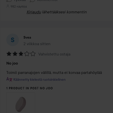
982 näyttöä
Kirjaudu
lähettääksesi kommentin
Svea
2 viikkoa sitten
Viesti luotiin 2 viikkoa sitten
Vahvistettu ostaja
Arvosana:
No joo
3
/
Toimii parranajojen välillä, mutta ei korvaa partahöylää
5
Käännetty kielestä ruotsinkielinen
1 PRODUCT IN POST NO JOO