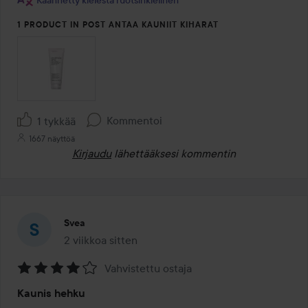
Käännetty kielestä ruotsinkielinen
1 PRODUCT IN POST ANTAA KAUNIIT KIHARAT
Kommentoi
1 tykkää
1667 näyttöä
Kirjaudu
lähettääksesi kommentin
Svea
2 viikkoa sitten
Viesti luotiin 2 viikkoa sitten
Vahvistettu ostaja
Arvosana:
Kaunis hehku
4