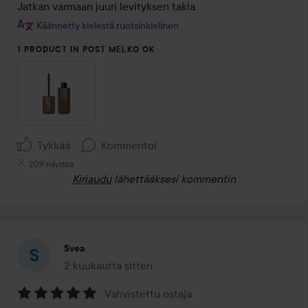
Jatkan varmaan juuri levityksen takia
Käännetty kielestä ruotsinkielinen
1 PRODUCT IN POST MELKO OK
Tykkää
Kommentoi
209 näyttöä
Kirjaudu
lähettääksesi kommentin
Svea
2 kuukautta sitten
Viesti luotiin 2 kuukautta sitten
Vahvistettu ostaja