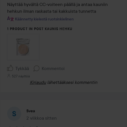
/
Näyttää hyvältä CC-voiteen päällä ja antaa kauniin 
5
hehkun ilman raskasta tai kakkuista tunnetta
Käännetty kielestä ruotsinkielinen
1 PRODUCT IN POST KAUNIS HEHKU
Tykkää
Kommentoi
527 näyttöä
Kirjaudu
lähettääksesi kommentin
Svea
2 viikkoa sitten
Viesti luotiin 2 viikkoa sitten