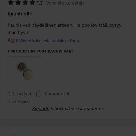
Vahvistettu ostaja
Arvosana:
Kaunis väri
4
/
Kaunis väri, täydellinen arkeen. Helppo levittää, pysyy 
5
ihan hyvin
Käännetty kielestä ruotsinkielinen
1 PRODUCT IN POST KAUNIS VÄRI
Tykkää
Kommentoi
411 näyttöä
Kirjaudu
lähettääksesi kommentin