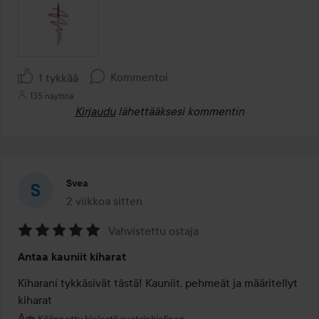
Kommentoi
1 tykkää
135 näyttöä
Kirjaudu
lähettääksesi kommentin
Svea
2 viikkoa sitten
Viesti luotiin 2 viikkoa sitten
Vahvistettu ostaja
Arvosana:
Antaa kauniit kiharat
5
/
Kiharani tykkäsivät tästä! Kauniit, pehmeät ja määritellyt 
5
kiharat