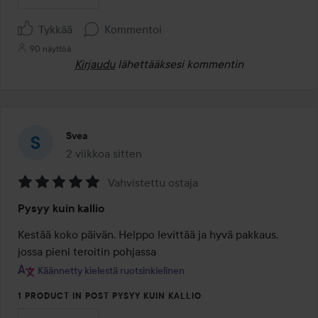
Tykkää
Kommentoi
90 näyttöä
Kirjaudu
lähettääksesi kommentin
Svea
2 viikkoa sitten
Viesti luotiin 2 viikkoa sitten
Vahvistettu ostaja
Arvosana:
Pysyy kuin kallio
5
/
Kestää koko päivän. Helppo levittää ja hyvä pakkaus, 
5
jossa pieni teroitin pohjassa
Käännetty kielestä ruotsinkielinen
1 PRODUCT IN POST PYSYY KUIN KALLIO