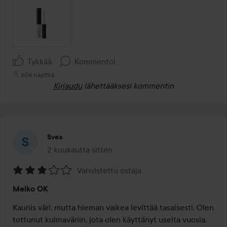
Tykkää
Kommentoi
606 näyttöä
Kirjaudu
lähettääksesi kommentin
Svea
2 kuukautta sitten
Viesti luotiin 2 kuukautta sitten
Vahvistettu ostaja
Arvosana:
Melko OK
3
/
Kaunis väri, mutta hieman vaikea levittää tasaisesti. Olen 
5
tottunut kulmaväriin, jota olen käyttänyt useita vuosia. 