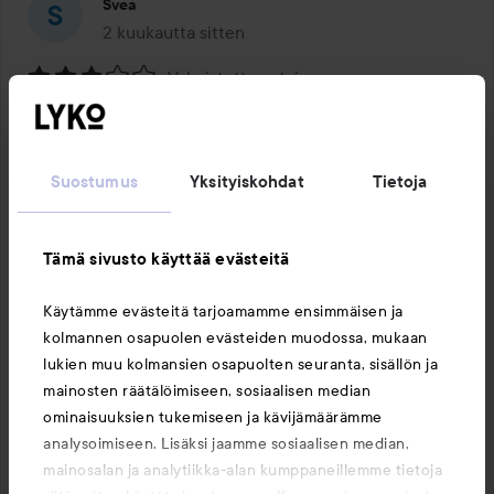
Svea
2 kuukautta sitten
Viesti luotiin 2 kuukautta sitten
Vahvistettu ostaja
Arvosana:
Melko ok
3
/
Kauniit värit ja helppo levittää, mutta koen, ettei se 
5
Suostumus
Yksityiskohdat
Tietoja
kestä kovin hyvin. Istuu todella hyvin aluksi, mutta 
muutaman tunnin jälkeen pigmentti katoaa
Käännetty kielestä ruotsinkielinen
Tämä sivusto käyttää evästeitä
1 PRODUCT IN POST MELKO OK
Käytämme evästeitä tarjoamamme ensimmäisen ja
kolmannen osapuolen evästeiden muodossa, mukaan
lukien muu kolmansien osapuolten seuranta, sisällön ja
mainosten räätälöimiseen, sosiaalisen median
ominaisuuksien tukemiseen ja kävijämäärämme
Tykkää
Kommentoi
analysoimiseen. Lisäksi jaamme sosiaalisen median,
976 näyttöä
mainosalan ja analytiikka-alan kumppaneillemme tietoja
Kirjaudu
lähettääksesi kommentin