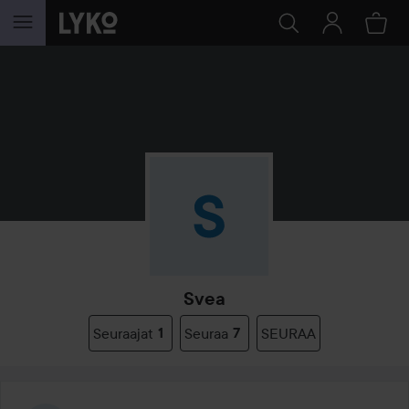
SIIRTYÄ JHK SISÄLTÖÖN
Svea
Seuraajat
1
Seuraa
7
SEURAA