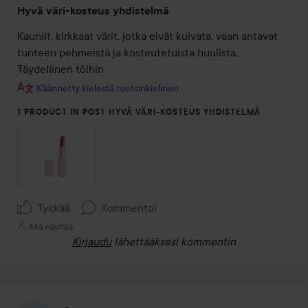
Arvosana:
Hyvä väri-kosteus yhdistelmä
5
/
Kauniit, kirkkaat värit, jotka eivät kuivata, vaan antavat 
5
tunteen pehmeistä ja kosteutetuista huulista. 
Täydellinen töihin
Käännetty kielestä ruotsinkielinen
1 PRODUCT IN POST HYVÄ VÄRI-KOSTEUS YHDISTELMÄ
Tykkää
Kommentoi
446 näyttöä
Kirjaudu
lähettääksesi kommentin