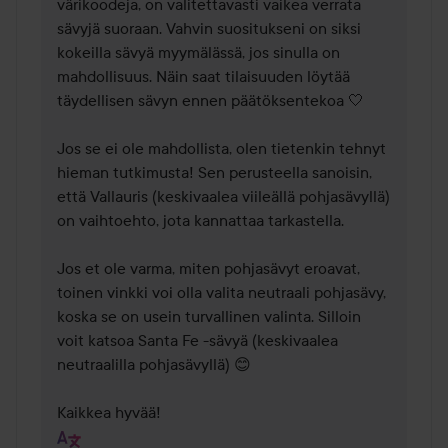
värikoodeja, on valitettavasti vaikea verrata 
sävyjä suoraan. Vahvin suositukseni on siksi 
kokeilla sävyä myymälässä, jos sinulla on 
mahdollisuus. Näin saat tilaisuuden löytää 
täydellisen sävyn ennen päätöksentekoa 🤍 

Jos se ei ole mahdollista, olen tietenkin tehnyt 
hieman tutkimusta! Sen perusteella sanoisin, 
että Vallauris (keskivaalea viileällä pohjasävyllä) 
on vaihtoehto, jota kannattaa tarkastella. 

Jos et ole varma, miten pohjasävyt eroavat, 
toinen vinkki voi olla valita neutraali pohjasävy, 
koska se on usein turvallinen valinta. Silloin 
voit katsoa Santa Fe -sävyä (keskivaalea 
neutraalilla pohjasävyllä) 😊

Kaikkea hyvää!