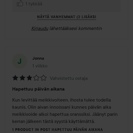
1 tykkää
NÄYTÄ VANHEMMAT (2 LISÄKSI
Kirjaudu
lähettääksesi kommentin
Jonna
1 viikko
Viesti luotiin 1 viikko
Vahvistettu ostaja
Arvosana:
Hapettuu päivän aikana
3
/
Kun levittää meikkivoiteen, ihosta tulee todella 
5
kaunis. Olin aivan innoissani kunnes päivän aika 
meikkivoide alkoi hapettua oranssiksi. Jäänyt parin 
kerran jälkeen tästä syystä käyttämättä.
1 PRODUCT IN POST HAPETTUU PÄIVÄN AIKANA