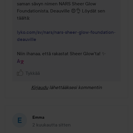
saman sävyn nimen NARS Sheer Glow 
Foundationista, Deauville 😍👌 Löydät sen 
täältä: 

lyko.com/sv/nars/nars-sheer-glow-foundation-
deauville
Niin ihanaa, että rakastat Sheer Glow'ta! ✨
Tykkää
Kirjaudu
lähettääksesi kommentin
Emma
2 kuukautta sitten
Viesti luotiin 2 kuukautta sitten