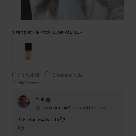
1 PRODUCT IN POST LEMPIVÄLINE ♥️
3 kommenttia
8 tykkää
4180 näyttöä
ElliR
Käyttäjän rooli: Lyko Creator.
8 kuukautta sitten
Kommentti lisättiin 8 kuukautta 
LYKO CREATOR
Rakastan myös tätä 🥰