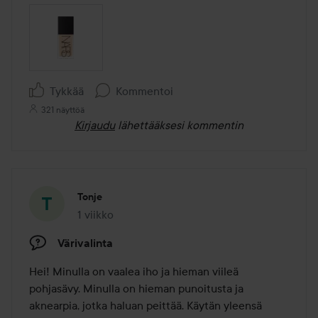
Tykkää
Kommentoi
321 näyttöä
Kirjaudu
lähettääksesi kommentin
Tonje
1 viikko
Viesti luotiin 1 viikko
Värivalinta
Hei! Minulla on vaalea iho ja hieman viileä 
pohjasävy. Minulla on hieman punoitusta ja 
aknearpia, jotka haluan peittää. Käytän yleensä 