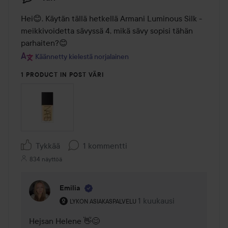
Hei😊. Käytän tällä hetkellä Armani Luminous Silk -
meikkivoidetta sävyssä 4, mikä sävy sopisi tähän 
parhaiten?😊
Käännetty kielestä norjalainen
1 PRODUCT IN POST VÄRI
Tykkää
1 kommentti
834 näyttöä
Emilia
Käyttäjän rooli: Lykon asiakaspalvelu .
1 kuukausi
Kommentti lisättiin 1 kuu
LYKON ASIAKASPALVELU
Hejsan Helene 👋😊
