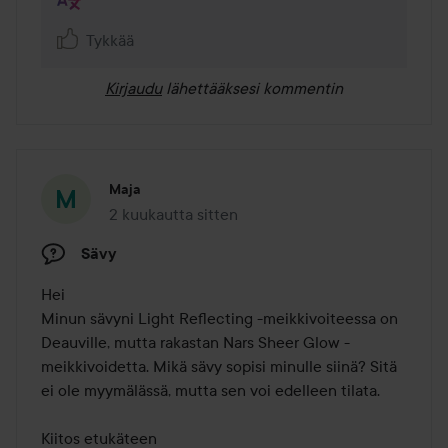
Tykkää
Kirjaudu
lähettääksesi kommentin
Maja
2 kuukautta sitten
Viesti luotiin 2 kuukautta sitten
Sävy
Hei

Minun sävyni Light Reflecting -meikkivoiteessa on 
Deauville, mutta rakastan Nars Sheer Glow -
meikkivoidetta. Mikä sävy sopisi minulle siinä? Sitä 
ei ole myymälässä, mutta sen voi edelleen tilata.

Kiitos etukäteen
