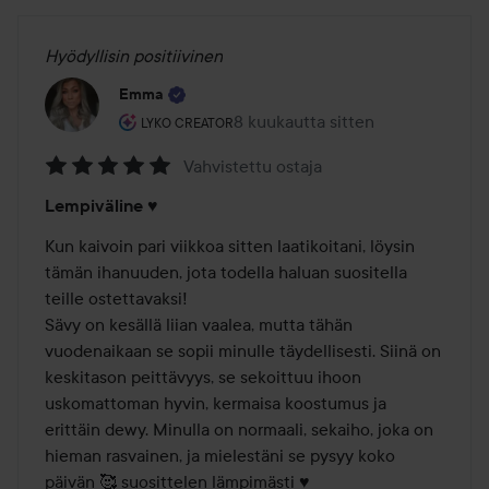
Hyödyllisin positiivinen
Emma
Käyttäjän rooli: Lyko Creator.
8 kuukautta sitten
Viesti luotiin 8 kuukautta sitten
LYKO CREATOR
Vahvistettu ostaja
Arvosana:
Lempiväline ♥️
5
/
Kun kaivoin pari viikkoa sitten laatikoitani, löysin 
5
tämän ihanuuden, jota todella haluan suositella 
teille ostettavaksi! 

Sävy on kesällä liian vaalea, mutta tähän 
vuodenaikaan se sopii minulle täydellisesti. Siinä on 
keskitason peittävyys, se sekoittuu ihoon 
uskomattoman hyvin, kermaisa koostumus ja 
erittäin dewy. Minulla on normaali, sekaiho, joka on 
hieman rasvainen, ja mielestäni se pysyy koko 
päivän 🥰 suosittelen lämpimästi ♥️