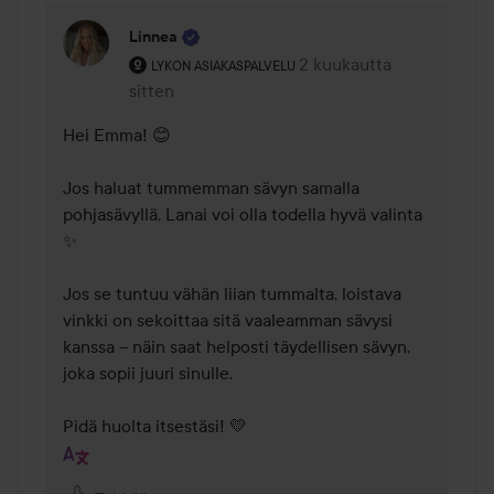
Linnea
Käyttäjän rooli: Lykon asiakaspalvelu .
2 kuukautta
Kommentti lisättiin 2 kuu
LYKON ASIAKASPALVELU
sitten
Hei Emma! 😊

Jos haluat tummemman sävyn samalla 
pohjasävyllä, Lanai voi olla todella hyvä valinta 
✨

Jos se tuntuu vähän liian tummalta, loistava 
vinkki on sekoittaa sitä vaaleamman sävysi 
kanssa – näin saat helposti täydellisen sävyn, 
joka sopii juuri sinulle.

Pidä huolta itsestäsi! 💛