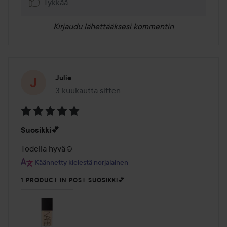
Tykkää
Kirjaudu
lähettääksesi kommentin
Julie
3 kuukautta sitten
Viesti luotiin 3 kuukautta sitten
Arvosana:
Suosikki💕
5
/
Todella hyvä☺️
5
Käännetty kielestä norjalainen
1 PRODUCT IN POST SUOSIKKI💕