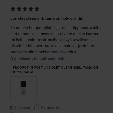
Arvosana:
Jos olet clean girl, tämä on holy grail🙏
5
/
Se on niin helppo työstää ja toimii riippumatta siitä, 
5
oletko menossa tanssiaisiin täyden meikin kanssa 
tai haluat vain tasoittaa ihon sävyä tavallisena 
tiistaina. Hehkuva, mutta ei kimaltava, ja sitä on 
saatavilla niin monissa ihonsävyissä🌷
Käännetty kielestä ruotsinkielinen
1 PRODUCT IN POST JOS OLET CLEAN GIRL, TÄMÄ ON
HOLY GRAIL🙏
Tykkää
Kommentoi