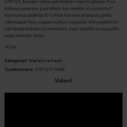
(+93 %*). Kuuden viikon päivittäisen käytön jälkeen ihon
kirkkaus paranee, jopa silloin kun meikki on poistettu**.
Koostumus sisältää 70 % ihoa hoitavia ainesosia, jotka
vahvistavat ihon suojamuuria ja suojaavat sitä ympäristön
haittavaikutuksilta ja sinivalolta. Sopii kaikille ihotyypeille,
myös herkälle iholle.
30 ml
Meikkivoiteet
Kategoriat
:
2751-271-0048
Tuotenumero
:
Videot