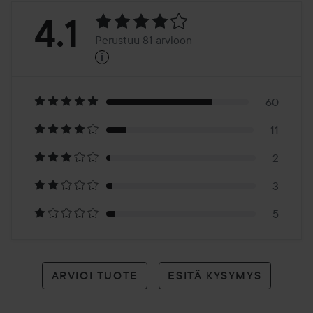
Arvosana:
4.1
Perustuu 81 arvioon
i
4.1
Perustuu
81
60
11
arvioon
2
3
5
ARVIOI TUOTE
ESITÄ KYSYMYS