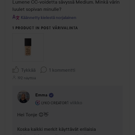
Lumene CC-voidetta sävyssä Medium. Minkä värin 
luulet sopivan minulle?
Käännetty kielestä norjalainen
1 PRODUCT IN POST VÄRIVALINTA
Tykkää
1 kommentti
192 näyttöä
Emma
Käyttäjän rooli: Lyko Creator.
1 viikko
Kommentti lisättiin 1 viikko
LYKO CREATOR
Hei Tonje 😊👋 

Koska kaikki merkit käyttävät erilaisia 