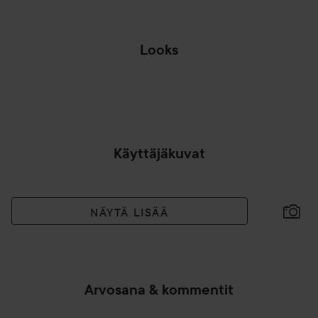
Looks
LAUANTAI 🥰
USKO
OHITA OSIO
Käyttäjäkuvat
NÄYTÄ LISÄÄ
Arvosana & kommentit