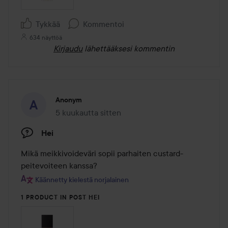
Tykkää
Kommentoi
634 näyttöä
Kirjaudu
lähettääksesi kommentin
Anonym
5 kuukautta sitten
Viesti luotiin 5 kuukautta sitten
Hei
Mikä meikkivoideväri sopii parhaiten custard-
peitevoiteen kanssa?
Käännetty kielestä norjalainen
1 PRODUCT IN POST HEI