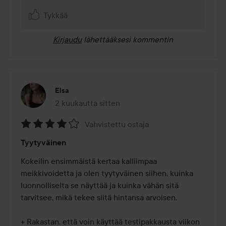
Tykkää
Kirjaudu
lähettääksesi kommentin
Elsa
2 kuukautta sitten
Viesti luotiin 2 kuukautta sitten
Vahvistettu ostaja
Arvosana:
Tyytyväinen
4
/
Kokeilin ensimmäistä kertaa kalliimpaa 
5
meikkivoidetta ja olen tyytyväinen siihen, kuinka 
luonnolliselta se näyttää ja kuinka vähän sitä 
tarvitsee, mikä tekee siitä hintansa arvoisen.

+ Rakastan, että voin käyttää testipakkausta viikon 