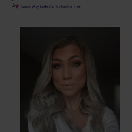
Käännetty kielestä ruotsinkielinen