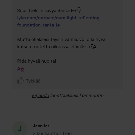
lyko.com/no/nars/nars-light-reflecting-
foundation-santa-fe
Mutta ollaksesi täysin varma, voi olla hyvä 
katsoa tuotetta oikeassa elämässä 🥰

Pidä hyvää huolta!
Tykkää
Kirjaudu
lähettääksesi kommentin
Jennifer
2 kuukautta sitten
Viesti luotiin 2 kuukautta sitten