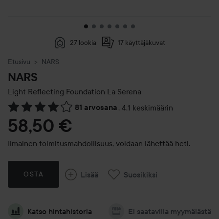
27 lookia
17 käyttäjäkuvat
Etusivu
NARS
NARS
Light Reflecting Foundation
La Serena
81 arvosana
,
4.1 keskimäärin
Siirtyä jhk Arvosana & kommentit
58,50 €
Ilmainen toimitusmahdollisuus, voidaan lähettää heti.
Lisää
Suosikiksi
OSTA
Katso hintahistoria
Ei saatavilla myymälästä