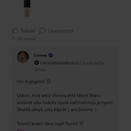
Tykkää
1 kommentti
782 näyttöä
Linnea
Käyttäjän rooli: Lykon asiakaspalvelu .
2 kuukautta
Kommentti lisättiin 2 kuu
LYKON ASIAKASPALVELU
sitten
Hei Ingegerd! 😊 

Uskon, että sekä Vienna että Mont Blanc 
voisivat olla todella hyviä vaihtoehtoja ja hyvin 
lähellä sävyä, jota käytät Lancômelta ✨ 

Toivottavasti sävy sopii hyvin! 💛 