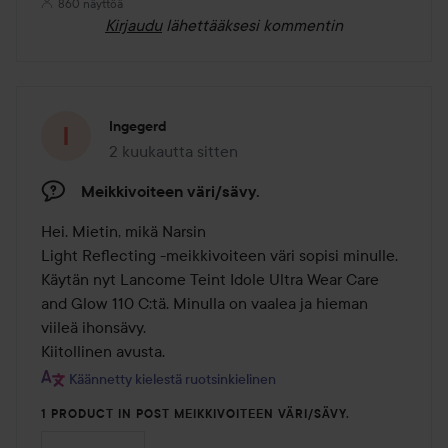
860 näyttöä
Kirjaudu
lähettääksesi kommentin
Ingegerd
2 kuukautta sitten
Viesti luotiin 2 kuukautta sitten
Meikkivoiteen väri/sävy.
Hei. Mietin, mikä Narsin

Light Reflecting -meikkivoiteen väri sopisi minulle. 
Käytän nyt Lancome Teint Idole Ultra Wear Care 
and Glow 110 C:tä. Minulla on vaalea ja hieman 
viileä ihonsävy.

Kiitollinen avusta.
Käännetty kielestä ruotsinkielinen
1 PRODUCT IN POST MEIKKIVOITEEN VÄRI/SÄVY.