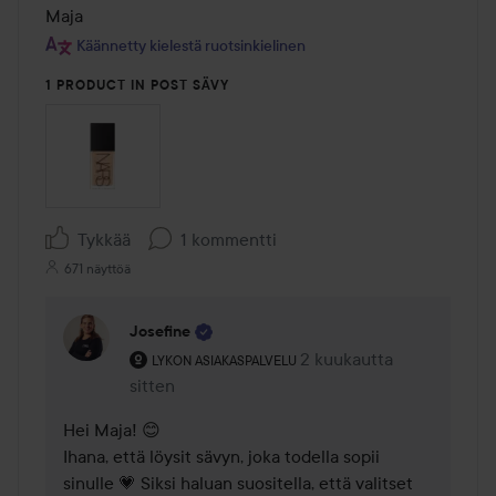
Maja
Käännetty kielestä ruotsinkielinen
1 PRODUCT IN POST SÄVY
Tykkää
1 kommentti
671 näyttöä
Josefine
Käyttäjän rooli: Lykon asiakaspalvelu .
2 kuukautta
Kommentti lisättiin 2 kuu
LYKON ASIAKASPALVELU
sitten
Hei Maja! 😊

Ihana, että löysit sävyn, joka todella sopii 
sinulle 💗 Siksi haluan suositella, että valitset 