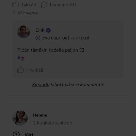
Tykkää
1 kommentti
1752 näyttöä
ElliR
Käyttäjän rooli: Lyko Creator.
1 kuukausi
Kommentti lisättiin 1 kuukausi
LYKO CREATOR
Pidän tästäkin todella paljon 🥰
1 tykkää
Kirjaudu
lähettääksesi kommentin
Helene
2 kuukautta sitten
Viesti luotiin 2 kuukautta sitten
Väri