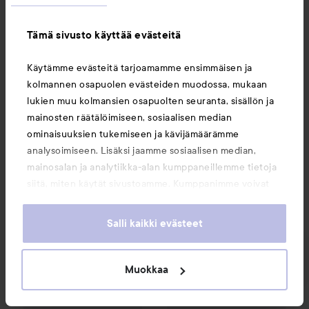
Tämä sivusto käyttää evästeitä
Tykkää
Käytämme evästeitä tarjoamamme ensimmäisen ja
Kirjaudu
lähettääksesi kommentin
kolmannen osapuolen evästeiden muodossa, mukaan
lukien muu kolmansien osapuolten seuranta, sisällön ja
mainosten räätälöimiseen, sosiaalisen median
ominaisuuksien tukemiseen ja kävijämäärämme
NÄYTÄ KAIKKI
analysoimiseen. Lisäksi jaamme sosiaalisen median,
mainosalan ja analytiikka-alan kumppaneillemme tietoja
siitä, miten käytät sivustoamme. Kumppanimme voivat
yhdistää näitä tietoja muihin tietoihin, joita olet antanut
heille tai joita on kerätty, kun olet käyttänyt heidän
Salli kaikki evästeet
palvelujaan. Käyttämällä sivustoamme, hyväksyt
Suositellut tuotteet
evästeiden käytön.
Muokkaa
Make Up Store
Iconic Luster Blush
20 Frosted P
NARS
Natural Radiant Longwe
SPONSOROITU