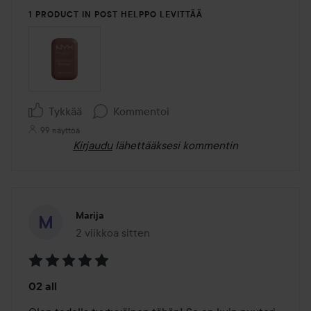
1 PRODUCT IN POST HELPPO LEVITTÄÄ
Tykkää
Kommentoi
99 näyttöä
Kirjaudu
lähettääksesi kommentin
Marija
2 viikkoa sitten
Viesti luotiin 2 viikkoa sitten
Arvosana:
02 all
5
/