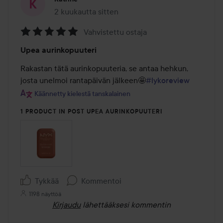
2 kuukautta sitten
Viesti luotiin 2 kuukautta sitten
Vahvistettu ostaja
Arvosana:
Upea aurinkopuuteri
5
/
Rakastan tätä aurinkopuuteria, se antaa hehkun, 
5
josta unelmoi rantapäivän jälkeen🤩
#lykoreview
Käännetty kielestä tanskalainen
1 PRODUCT IN POST UPEA AURINKOPUUTERI
Tykkää
Kommentoi
1198 näyttöä
Kirjaudu
lähettääksesi kommentin