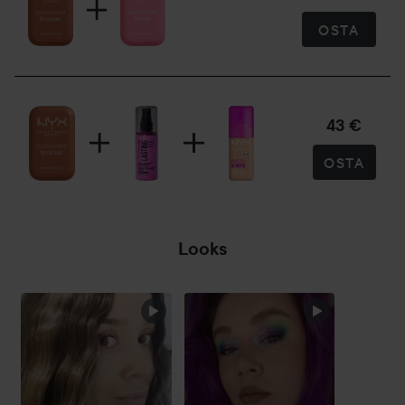
5 g
OSTA
43 €
OSTA
Looks
OHITA OSIO