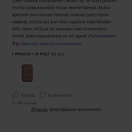
Olen todella tyytyväinen tähän! Se on kuin puuteri, 
5
mutta sulaa kauniisti ihoon levitettäessä. Aluksi 
ajattelin sen olevan hieman oranssi (olen hyvin 
vaalea), mutta nyt kun olen oppinut käyttämään 
sitä, näen, että se oli varmaan vain kokematon 
silmä! Joka tapauksessa se on upea! 
#lykomission
Käännetty kielestä ruotsinkielinen
1 PRODUCT IN POST 02 ALL
Tykkää
Kommentoi
488 näyttöä
Kirjaudu
lähettääksesi kommentin