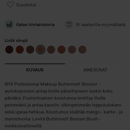
Suosikiksi
Katso hintahistoria
Ei saatavilla myymälästä
Lisää sävyjä
AINESOSAT
KUVAUS
NYX Professional Makeup Buttermelt Bronzer -
aurinkopuuteri antaa iholle päivettyneen lookin koko
päiväksi. Puuterimainen koostumus levittyy iholle
pehmeästi ja antaa kauniin, silkinpehmeän lopputuloksen
sekä upeaa hehkua. Koostumus sisältää mango-, karite-, ja
mantelivoita. Levitä Buttermelt Bronzer Brush -
meikkisiveltimellä.