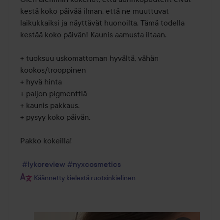
kestä koko päivää ilman, että ne muuttuvat 
laikukkaiksi ja näyttävät huonoilta. Tämä todella 
kestää koko päivän! Kaunis aamusta iltaan. 

+ tuoksuu uskomattoman hyvältä, vähän 
kookos/trooppinen 

+ hyvä hinta 

+ paljon pigmenttiä 

+ kaunis pakkaus. 

+ pysyy koko päivän. 

Pakko kokeilla! 

#lykoreview
#nyxcosmetics
Käännetty kielestä ruotsinkielinen