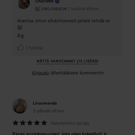
Charlotte
Käyttäjän rooli: Lyko Creator.
1 vuotta sitten
Kommentti lisättiin 1 vuotta sitt
LYKO CREATOR
Arantxa, sinun ehdottomasti pitäisi tehdä se 	
😻
1 tykkää
NÄYTÄ VANHEMMAT (15 LISÄKSI
Kirjaudu
lähettääksesi kommentin
Linaamanda
3 päivää sitten
Viesti luotiin 3 päivää sitten
Vahvistettu ostaja
Arvosana:
Paras aurinkopuuteri, jota olen kokeillut! ⭐️