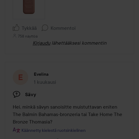
Tykkää
Kommentoi
758 näyttöä
Kirjaudu
lähettääksesi kommentin
Evelina
1 kuukausi
Viesti luotiin 1 kuukausi
Sävy
Hei, minkä sävyn sanoisitte muistuttavan eniten 
The Balmin Bahamas-bronzeria tai Take Home The 
Bronze Thomasia?
Käännetty kielestä ruotsinkielinen