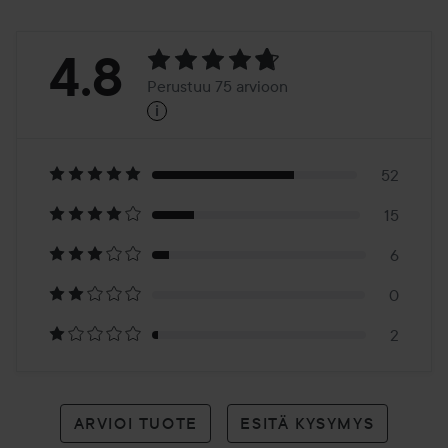
Arvosana:
4.8
Perustuu 75 arvioon
i
4.8
Perustuu
75
52
15
arvioon
6
0
2
ARVIOI TUOTE
ESITÄ KYSYMYS