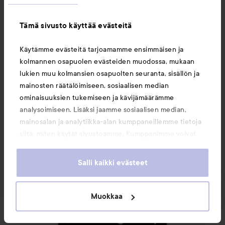
Seuraa meitä
Tämä sivusto käyttää evästeitä
Käytämme evästeitä tarjoamamme ensimmäisen ja
Asiakaspalvelu
kolmannen osapuolen evästeiden muodossa, mukaan
lukien muu kolmansien osapuolten seuranta, sisällön ja
mainosten räätälöimiseen, sosiaalisen median
Tietoja
ominaisuuksien tukemiseen ja kävijämäärämme
analysoimiseen. Lisäksi jaamme sosiaalisen median,
mainosalan ja analytiikka-alan kumppaneillemme tietoja
Saattaisit myös tykätä
siitä, miten käytät sivustoamme. Kumppanimme voivat
yhdistää näitä tietoja muihin tietoihin, joita olet antanut
heille tai joita on kerätty, kun olet käyttänyt heidän
Salli kaikki evästeet
palvelujaan. Käyttämällä sivustoamme, hyväksyt
evästeiden käytön.
Muokkaa