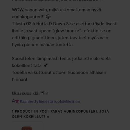
5
/
WOW, sanon vain, mikä uskomattoman hyvä 
5
aurinkopuuteri!! 🤩 

Tilasin 03.5 Butta D Down & se asettuu täydellisesti 
iholle ja saat upean ”glow bronze” -efektin, se on 
erittäin pigmenttinen, joten tarvitset myös vain 
hyvin pienen määrän tuotetta.

Suosittelen lämpimästi teille, jotka ette ole vielä 
kokeilleet tätä. 💕

Todella vaikuttunut ottaen huomioon alhaisen 
hinnan!

Uusi suosikki! 🌸⭐️
Käännetty kielestä ruotsinkielinen
1 PRODUCT IN POST PARAS AURINKOPUUTERI, JOTA
OLEN KOKEILLUT! ⭐️