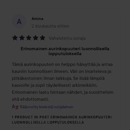
Amina
2 kuukautta sitten
Viesti luotiin 2 kuukautta sitten
Vahvistettu ostaja
Arvosana:
Erinomainen aurinkopuuteri luonnollisella
5
lopputuloksella
/
Tämä aurinkopuuteri on helppo häivyttää ja antaa 
5
kauniin luonnollisen ilmeen. Väri on imarteleva ja 
pitkäkestoinen ilman laikkuja. Se lisää lämpöä 
kasvoille ja sopii täydellisesti arkimeikkiin. 
Erinomainen laatu hintaan nähden, ja suosittelisin 
sitä ehdottomasti.
Käännetty kielestä norjalainen
1 PRODUCT IN POST ERINOMAINEN AURINKOPUUTERI
LUONNOLLISELLA LOPPUTULOKSELLA