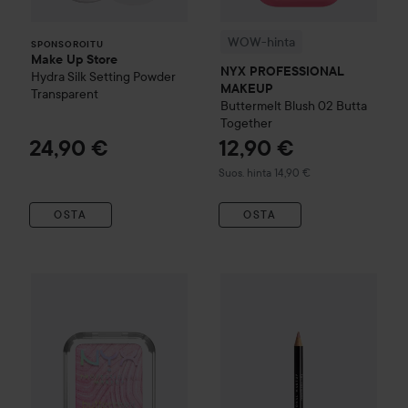
WOW-hinta
SPONSOROITU
Make Up Store
NYX PROFESSIONAL
Hydra Silk Setting Powder
MAKEUP
Transparent
Buttermelt Blush
02 Butta
Together
24,90 €
12,90 €
Suositeltu hinta 14,90 €
Suos. hinta 14,90 €
OSTA
OSTA
NYX PROFESSIONAL MAKEUP
Buttermelt Highlighter
15 U 
NYX PROFESSIONAL MAKEU