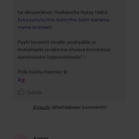
tai alkuperäinen theBalmilta löytyy täältä 
(
lyko.com/sv/the-balm/the-balm-bahama-
mama-bronzer
).

Pyyhi kevyesti otsalle, poskipäille ja 
leukalinjalle ja rakenna ohuissa kerroksissa 
aurinkoiseksi lopputulokseksi ✨

Pidä huolta itsestäsi 🌼
Tykkää
Kirjaudu
lähettääksesi kommentin
Katrine