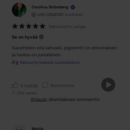
Carolina Strömberg
Käyttäjän rooli: Lyko Creator.
1 kuukausi
Viesti luotiin 1 kuukausi
LYKO CREATOR
Vahvistettu ostaja
Arvosana:
Se on hyvää 😊
5
/
Suosittelen sitä vahvasti, pigmentti on erinomainen 
5
ja tuoksu on jumalainen.
Käännetty kielestä ruotsinkielinen
Kommentoi
9 tykkää
1296 näyttöä
Kirjaudu
lähettääksesi kommentin
Marija