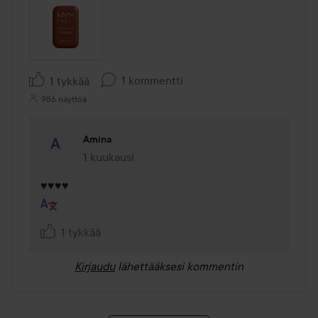
1 kommentti
1 tykkää
986 näyttöä
Amina
1 kuukausi
Kommentti lisättiin 1 kuukausi
♥️♥️♥️♥️
1 tykkää
Kirjaudu
lähettääksesi kommentin