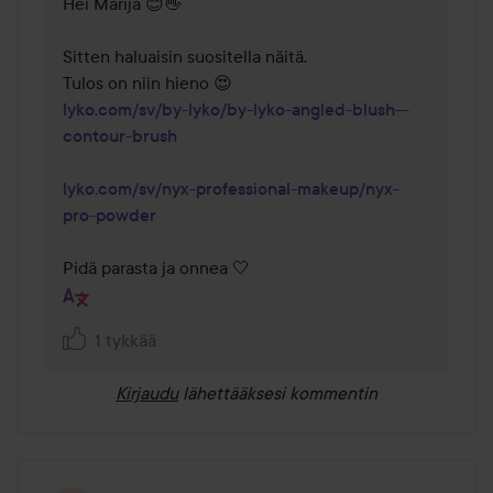
Hei Marija 😊👋

Sitten haluaisin suositella näitä.

lyko.com/sv/by-lyko/by-lyko-angled-blush---
contour-brush
lyko.com/sv/nyx-professional-makeup/nyx-
pro-powder
Pidä parasta ja onnea 🤍
1 tykkää
Kirjaudu
lähettääksesi kommentin