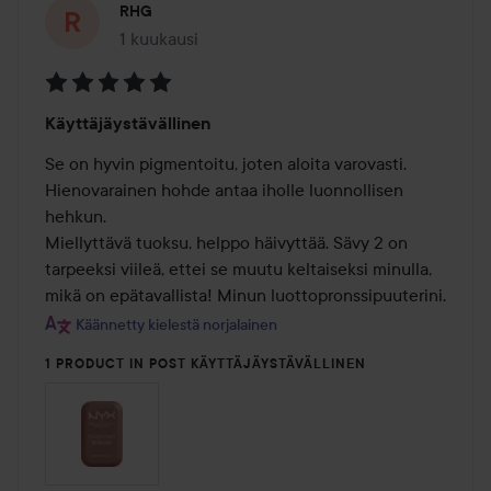
RHG
1 kuukausi
Viesti luotiin 1 kuukausi
Arvosana:
Käyttäjäystävällinen
5
/
Se on hyvin pigmentoitu, joten aloita varovasti. 
5
Hienovarainen hohde antaa iholle luonnollisen 
hehkun.

Miellyttävä tuoksu, helppo häivyttää. Sävy 2 on 
tarpeeksi viileä, ettei se muutu keltaiseksi minulla, 
mikä on epätavallista! Minun luottopronssipuuterini.
Käännetty kielestä norjalainen
1 PRODUCT IN POST KÄYTTÄJÄYSTÄVÄLLINEN