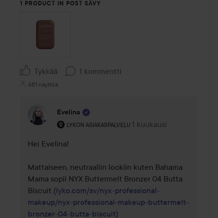
1 PRODUCT IN POST SÄVY
Tykkää
1 kommentti
681 näyttöä
Evelina
Käyttäjän rooli: Lykon asiakaspalvelu .
1 kuukausi
Kommentti lisättiin 1 kuu
LYKON ASIAKASPALVELU
Hei Evelina! 

Mattaiseen, neutraaliin lookiin kuten Bahama 
Mama sopii NYX Buttermelt Bronzer 04 Butta 
Biscuit (
lyko.com/sv/nyx-professional-
makeup/nyx-professional-makeup-buttermelt-
bronzer-04-butta-biscuit
) 
