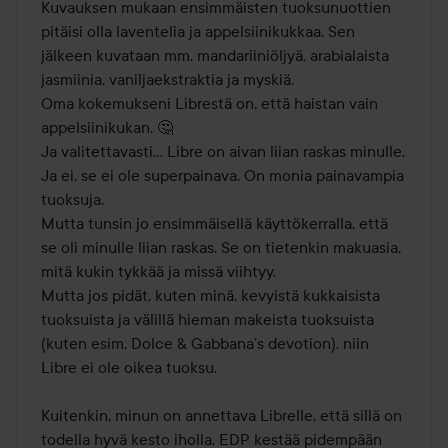
Kuvauksen mukaan ensimmäisten tuoksunuottien 
pitäisi olla laventelia ja appelsiinikukkaa. Sen 
jälkeen kuvataan mm. mandariiniöljyä, arabialaista 
jasmiinia, vaniljaekstraktia ja myskiä.

Oma kokemukseni Librestä on, että haistan vain 
appelsiinikukan. 🤔

Ja valitettavasti… Libre on aivan liian raskas minulle. 
Ja ei, se ei ole superpainava. On monia painavampia 
tuoksuja.

Mutta tunsin jo ensimmäisellä käyttökerralla, että 
se oli minulle liian raskas. Se on tietenkin makuasia, 
mitä kukin tykkää ja missä viihtyy.

Mutta jos pidät, kuten minä, kevyistä kukkaisista 
tuoksuista ja välillä hieman makeista tuoksuista 
(kuten esim. Dolce & Gabbana’s devotion), niin 
Libre ei ole oikea tuoksu.

Kuitenkin, minun on annettava Librelle, että sillä on 
todella hyvä kesto iholla. EDP kestää pidempään 