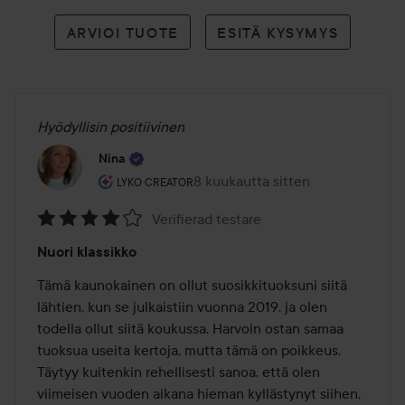
ARVIOI TUOTE
ESITÄ KYSYMYS
Hyödyllisin positiivinen
Nina
Käyttäjän rooli: Lyko Creator.
8 kuukautta sitten
Viesti luotiin 8 kuukautta sitten
LYKO CREATOR
Verifierad testare
Arvosana:
Nuori klassikko
4
/
Tämä kaunokainen on ollut suosikkituoksuni siitä 
5
lähtien, kun se julkaistiin vuonna 2019, ja olen 
todella ollut siitä koukussa. Harvoin ostan samaa 
tuoksua useita kertoja, mutta tämä on poikkeus. 
Täytyy kuitenkin rehellisesti sanoa, että olen 
viimeisen vuoden aikana hieman kyllästynyt siihen, 