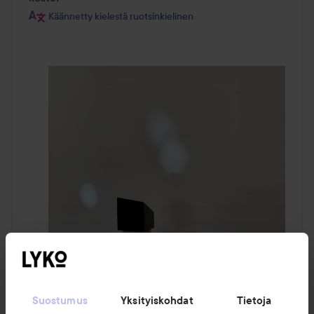
Käännetty kielestä ruotsinkielinen
Suostumus
Yksityiskohdat
Tietoja