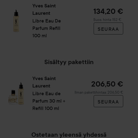
Yves Saint
134,20 €
Laurent
Suositeltu hinta 152 €
Suos. hinta 152 €
Libre Eau De
Parfum Refill
SEURAA
100 ml
Sisältyy pakettiin
Yves Saint
206,50 €
Laurent
Ilman pakettihintaa: 206,50 €
Libre
Eau de
Parfum 30 ml +
SEURAA
Refill 100 ml
Ostetaan yleensä yhdessä