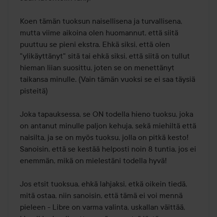
Koen tämän tuoksun naisellisena ja turvallisena, 
mutta viime aikoina olen huomannut, että siitä 
puuttuu se pieni ekstra. Ehkä siksi, että olen 
"ylikäyttänyt" sitä tai ehkä siksi, että siitä on tullut 
hieman liian suosittu, joten se on menettänyt 
taikansa minulle. (Vain tämän vuoksi se ei saa täysiä 
pisteitä)

Joka tapauksessa, se ON todella hieno tuoksu, joka 
on antanut minulle paljon kehuja, sekä miehiltä että 
naisilta, ja se on myös tuoksu, jolla on pitkä kesto! 
Sanoisin, että se kestää helposti noin 8 tuntia, jos ei 
enemmän, mikä on mielestäni todella hyvä!

Jos etsit tuoksua, ehkä lahjaksi, etkä oikein tiedä, 
mitä ostaa, niin sanoisin, että tämä ei voi mennä 
pieleen - Libre on varma valinta, uskallan väittää, 