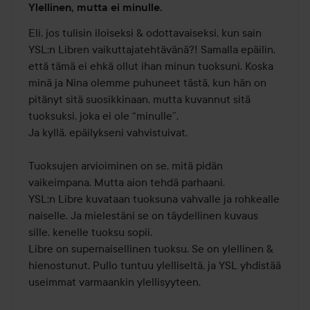
Ylellinen, mutta ei minulle.
2
/
Eli, jos tulisin iloiseksi & odottavaiseksi, kun sain 
5
YSL:n Libren vaikuttajatehtävänä?! Samalla epäilin, 
että tämä ei ehkä ollut ihan minun tuoksuni. Koska 
minä ja Nina olemme puhuneet tästä, kun hän on 
pitänyt sitä suosikkinaan, mutta kuvannut sitä 
tuoksuksi, joka ei ole “minulle”.

Ja kyllä, epäilykseni vahvistuivat.

Tuoksujen arvioiminen on se, mitä pidän 
vaikeimpana. Mutta aion tehdä parhaani.

YSL:n Libre kuvataan tuoksuna vahvalle ja rohkealle 
naiselle. Ja mielestäni se on täydellinen kuvaus 
sille, kenelle tuoksu sopii.

Libre on supernaisellinen tuoksu. Se on ylellinen & 
hienostunut. Pullo tuntuu ylelliseltä, ja YSL yhdistää 
useimmat varmaankin ylellisyyteen.
