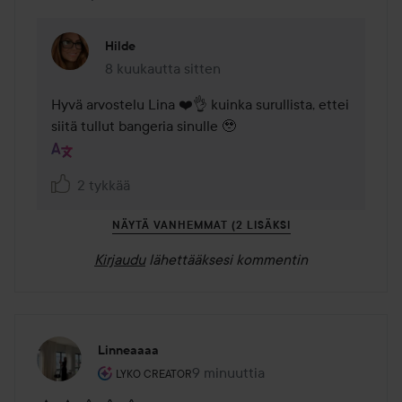
Hilde
8 kuukautta sitten
Kommentti lisättiin 8 kuukautta sitten
Hyvä arvostelu Lina ❤️👌 kuinka surullista, ettei 
siitä tullut bangeria sinulle 🥹
2 tykkää
NÄYTÄ VANHEMMAT (2 LISÄKSI
Kirjaudu
lähettääksesi kommentin
Linneaaaa
Käyttäjän rooli: Lyko Creator.
9 minuuttia
Viesti luotiin 9 minuuttia
LYKO CREATOR