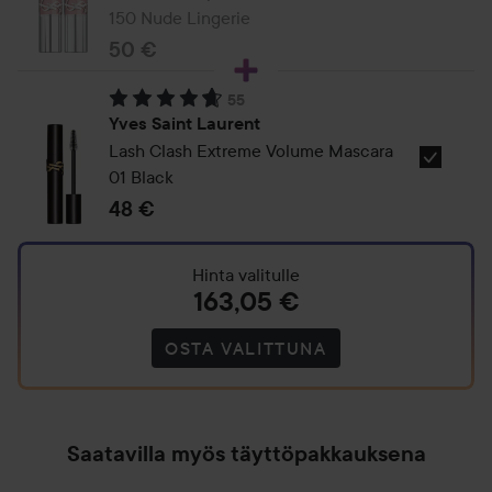
Parfum
150 Nude Lingerie
2064-
Refill
193-
50 €
100
wet-
ml
55
shine
Arvosana: 4.7. Perustuu 55 arvioon
Yves Saint Laurent
Lash Clash Extreme Volume Mascara
Valitse
01 Black
Yves
48 €
Saint
Laurent
Mascara
Hinta valitulle
163,05 €
Big
Volume
OSTA VALITTUNA
Lash
Clash
1
Saatavilla myös täyttöpakkauksena