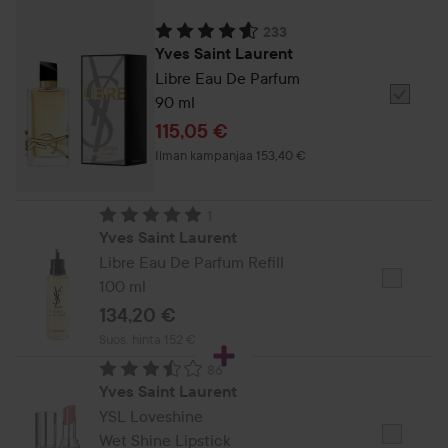
233
Arvosana: 4.6. Perustuu 233 arvioon
Yves Saint Laurent
Libre Eau De Parfum
90 ml
Valitse
Yves
Tarjoushinta
115,05 €
Saint
Ilman kampanjaa 153,40 €
Laurent
New
1
Fem
Arvosana: 5. Perustuu 1 arvioon
Yves Saint Laurent
Edp
Libre Eau De Parfum Refill
S30ml
100 ml
Valitse
Yves
134,20 €
Saint
Suositeltu hinta 152 €
Suos. hinta 152 €
Laurent
86
Libre
Arvosana: 3.5. Perustuu 86 arvioon
Yves Saint Laurent
Eau
YSL Loveshine
De
Wet Shine Lipstick
Valitse