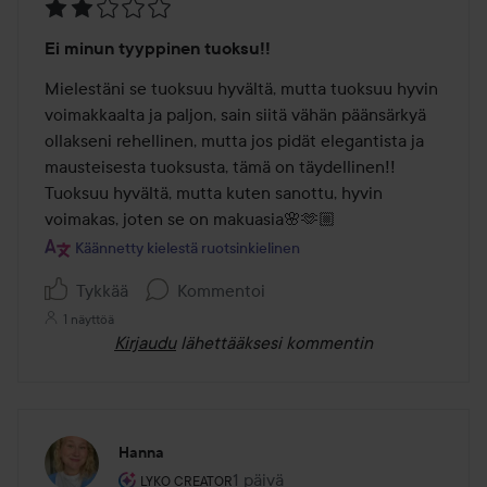
Arvosana:
Ei minun tyyppinen tuoksu!!
2
/
Mielestäni se tuoksuu hyvältä, mutta tuoksuu hyvin 
5
voimakkaalta ja paljon, sain siitä vähän päänsärkyä 
ollakseni rehellinen, mutta jos pidät elegantista ja 
mausteisesta tuoksusta, tämä on täydellinen!! 
Tuoksuu hyvältä, mutta kuten sanottu, hyvin 
voimakas, joten se on makuasia🌸🫶🏼
Käännetty kielestä ruotsinkielinen
Tykkää
Kommentoi
1 näyttöä
Kirjaudu
lähettääksesi kommentin
Hanna
Käyttäjän rooli: Lyko Creator.
1 päivä
Viesti luotiin 1 päivä
LYKO CREATOR