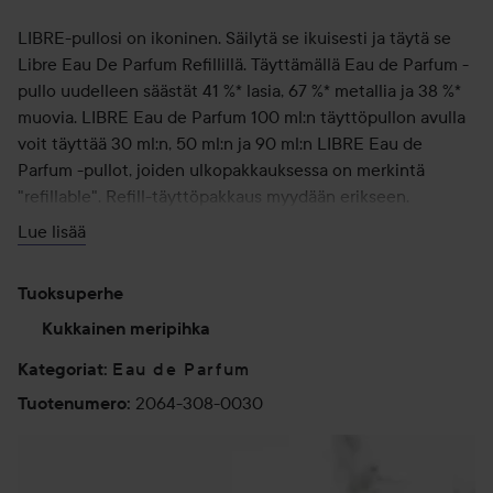
LIBRE-pullosi on ikoninen. Säilytä se ikuisesti ja täytä se
Libre Eau De Parfum Refillillä. Täyttämällä Eau de Parfum -
pullo uudelleen säästät 41 %* lasia, 67 %* metallia ja 38 %*
muovia. LIBRE Eau de Parfum 100 ml:n täyttöpullon avulla
voit täyttää 30 ml:n, 50 ml:n ja 90 ml:n LIBRE Eau de
Parfum -pullot, joiden ulkopakkauksessa on merkintä
"refillable". Refill-täyttöpakkaus myydään erikseen.
Lue lisää
*Laskelma on tehty vertaamalla uudelleentäytettävää 50
ml:n pulloa ja 100 ml:n täyttöpakkausta kolmeen
Tuoksuperhe
perinteiseen, ei-uudelleentäytettävään 50 ml:n pulloon.
Kukkainen meripihka
Käyttö:
Eau de Parfum
Kategoriat
:
Käytä pulssikohtiin: ranne, kyynärpään sisäosa ja kaula.
2064-308-0030
Tuotenumero
:
30 ml