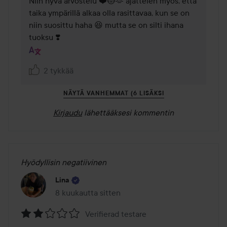
Niin hyvä arvostelu ❤️😻🫶 ajattelen myös, että 
taika ympärillä alkaa olla rasittavaa, kun se on 
niin suosittu haha 😆 mutta se on silti ihana 
tuoksu ❣️
2 tykkää
NÄYTÄ VANHEMMAT (6 LISÄKSI
Kirjaudu
lähettääksesi kommentin
Hyödyllisin negatiivinen
Lina
8 kuukautta sitten
Viesti luotiin 8 kuukautta sitten
Verifierad testare
Arvosana: