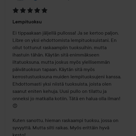
Arvosana:
Lempituoksu
5
/
Ei tippaakaan jäljellä pullossa! Ja se kertoo paljon. 
5
Libre on yksi ehdottomista lempituoksuistani. En 
ollut tottunut raskaampiin tuoksuihin, mutta 
ihastuin tähän. Käytän sitä enimmäkseen 
iltatuoksuna, mutta joskus myös ylellisemmän 
päivätuoksun tapaan. Käytän sitä myös 
kerrostustuoksuna muiden lempituoksujeni kanssa. 
Ehdottomasti yksi niistä tuoksuista, joista olen 
saanut eniten kehuja. Uusi pullo on tilattu ja 
onneksi jo matkalla kotiin. Tätä en halua olla ilman!
😍

Kuten sanottu, hieman raskaampi tuoksu, jossa on 
syvyyttä. Mutta silti raikas. Myös erittäin hyvä 
kesto!