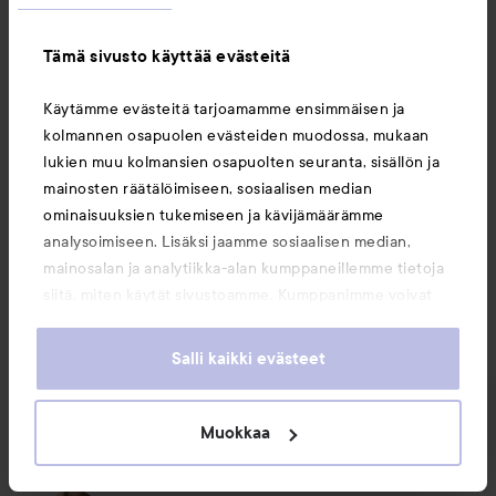
Tämä sivusto käyttää evästeitä
Käytämme evästeitä tarjoamamme ensimmäisen ja
kolmannen osapuolen evästeiden muodossa, mukaan
lukien muu kolmansien osapuolten seuranta, sisällön ja
mainosten räätälöimiseen, sosiaalisen median
1 PRODUCT IN POST LEMPITUOKSU
ominaisuuksien tukemiseen ja kävijämäärämme
analysoimiseen. Lisäksi jaamme sosiaalisen median,
mainosalan ja analytiikka-alan kumppaneillemme tietoja
siitä, miten käytät sivustoamme. Kumppanimme voivat
yhdistää näitä tietoja muihin tietoihin, joita olet antanut
Tykkää
Kommentoi
heille tai joita on kerätty, kun olet käyttänyt heidän
Salli kaikki evästeet
163 näyttöä
palvelujaan. Käyttämällä sivustoamme, hyväksyt
Kirjaudu
lähettääksesi kommentin
evästeiden käytön.
Muokkaa