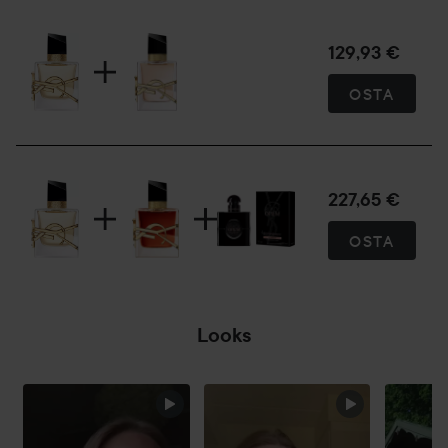
129,93 €
OSTA
227,65 €
OSTA
Looks
OHITA OSIO