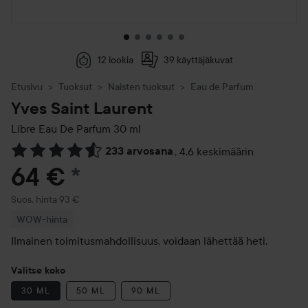
12 lookia
39 käyttäjäkuvat
Etusivu
Tuoksut
Naisten tuoksut
Eau de Parfum
Yves Saint Laurent
Libre Eau De Parfum
30 ml
233 arvosana
,
4.6 keskimäärin
Siirtyä jhk Arvosana & kommentit
64 €
*
Suositeltu hinta 93 €
Suos. hinta 93 €
WOW-hinta
Ilmainen toimitusmahdollisuus, voidaan lähettää heti.
Valitse koko
30 ML
50 ML
90 ML