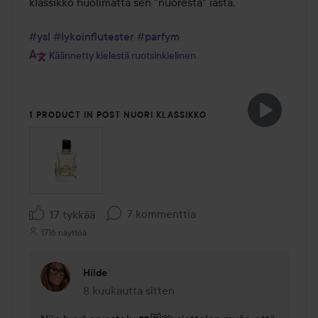
klassikko huolimatta sen "nuoresta" iästä.

#ysl
#lykoinflutester
#parfym
Käännetty kielestä ruotsinkielinen
1 PRODUCT IN POST NUORI KLASSIKKO
7 kommenttia
17 tykkää
1716 näyttöä
Hilde
8 kuukautta sitten
Kommentti lisättiin 8 kuukautta sitten