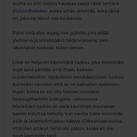
mutta on silti todella hauskaa saada tämä tehtävä 
#lykoinflutester
, koska yritän selvittää, mikä tässä 
on, joka sai minut niin koukkuun:

Paitsi että olen myyty itse pullolle, jota pidän 
ylellisenä ja seksikkäänä taideteoksena, olen 
rakastanut tuoksua, kuten sanoin.

Libre on helposti käytettävä tuoksu, joka mielestäni 
sopii sekä päivään että iltaan, kaikkiin 
vuodenaikoihin, täydellinen monikäyttöinen tuoksu. 
Kuitenkin sanoisin, että se on parhaiten optimoitu 
iltaan, koska se voi olla hieman voimakas 
tuoksuyliherkille kollegoille toimistossa.

Mielestäni tuoksu on vielä kauniimpi muutaman 
tunnin kuluttua keholla, kun vanilja tulee enemmän 
esiin ja laventelintuoksu häipyy. (Oikeastaan outoa, 
että olen pitänyt tästä niin paljon, koska en ole 
suuri laventelin fani).
