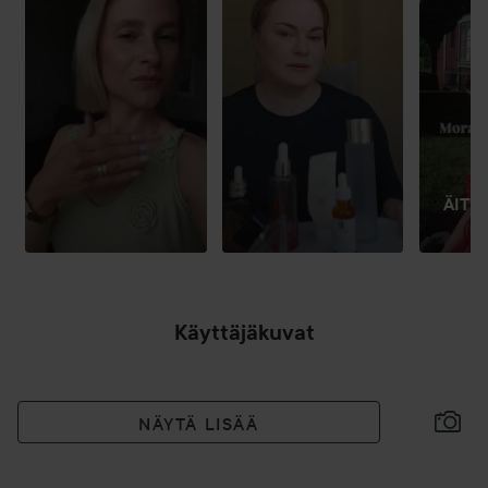
ÄITIE
Käyttäjäkuvat
NÄYTÄ LISÄÄ