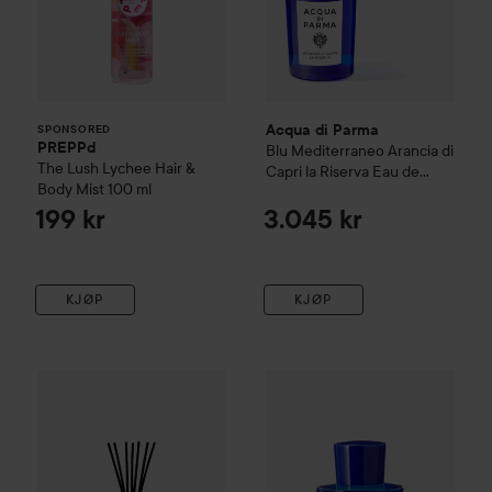
Acqua di Parma
SPONSORED
PREPPd
Blu Mediterraneo
Arancia di
The Lush Lychee Hair &
Capri la Riserva Eau de
Body Mist
100 ml
Parfum
100 ml
199 kr
3.045 kr
KJØP
KJØP
Acqua di Parma
Blu Mediterraneo Collection
Acqua di Parma
Mirto di Panare
Blu Mediterra