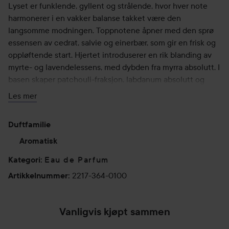
Lyset er funklende, gyllent og strålende, hvor hver note
harmonerer i en vakker balanse takket være den
langsomme modningen. Toppnotene åpner med den sprø
essensen av cedrat, salvie og einerbær, som gir en frisk og
oppløftende start. Hjertet introduserer en rik blanding av
myrte- og lavendelessens, med dybden fra myrra absolutt. I
basen skaper patchouli-fraksjon, labdanum absolutt og
lentiskus absolutt et varmt, jordnært fundament som
Les mer
etterlater et varig inntrykk. Mirto di Panarea La Riserva
presenteres med en hette og flaske i en ny, mer intens
Duftfamilie
blåfarge, som fanger duftens langvarige sillage. Duften
presenteres i en større hatteeske sammen med en etikett i
Aromatisk
en oppdatert finish.
Eau de Parfum
Kategori
:
2217-364-0100
Artikkelnummer
:
Bruk:
Hold flasken cirka 15-20 cm fra huden. Dette sikrer en lett,
jevn tåke og forhindrer at parfymen blir for konsentrert på
Vanligvis kjøpt sammen
ett sted.