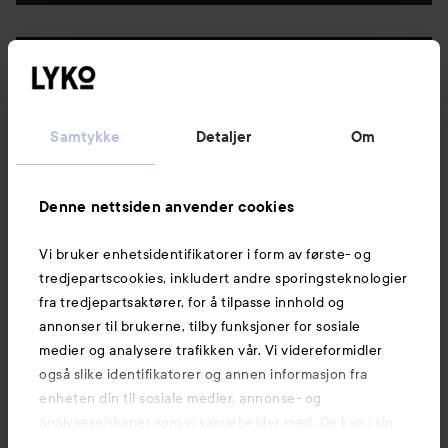
Følg oss
Kundeservice
Samtykke
Detaljer
Om
Informasjon
Denne nettsiden anvender cookies
Vi bruker enhetsidentifikatorer i form av første- og
Også av interesse
tredjepartscookies, inkludert andre sporingsteknologier
fra tredjepartsaktører, for å tilpasse innhold og
annonser til brukerne, tilby funksjoner for sosiale
medier og analysere trafikken vår. Vi videreformidler
også slike identifikatorer og annen informasjon fra
enheten din til sosiale medier, annonse- og
analyseselskaper som vi samarbeider med. De kan i sin
tur kombinere denne informasjonen med annen