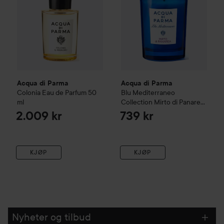
Acqua di Parma
Acqua di Parma
Colonia Eau de Parfum
50
Blu Mediterraneo
ml
Collection
Mirto di Panarea
Candle
200 g
2.009 kr
739 kr
KJØP
KJØP
Nyheter og tilbud