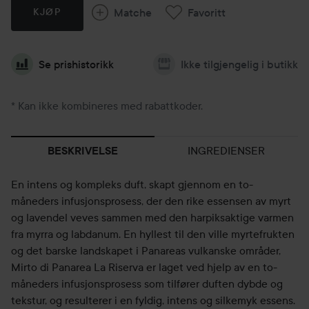
Matche
Favoritt
KJØP
Se prishistorikk
Ikke tilgjengelig i butikk
* Kan ikke kombineres med rabattkoder.
INGREDIENSER
BESKRIVELSE
En intens og kompleks duft, skapt gjennom en to-
måneders infusjonsprosess, der den rike essensen av myrt
og lavendel veves sammen med den harpiksaktige varmen
fra myrra og labdanum. En hyllest til den ville myrtefrukten
og det barske landskapet i Panareas vulkanske områder,
Mirto di Panarea La Riserva er laget ved hjelp av en to-
måneders infusjonsprosess som tilfører duften dybde og
tekstur, og resulterer i en fyldig, intens og silkemyk essens.