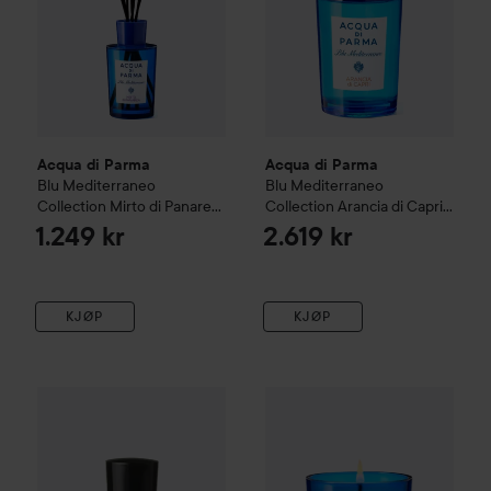
Acqua di Parma
Acqua di Parma
Blu Mediterraneo
Blu Mediterraneo
Collection
Mirto di Panarea
Collection
Arancia di Capri
Diffuser
180 ml
Eau de Toilette
180 ml
1.249 kr
2.619 kr
KJØP
KJØP
Acqua di Parma
Colonia Eau de Parfum
Acqua di Parma
50 ml
Blu Mediterra
2.009 kr