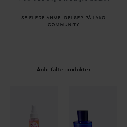
SE FLERE ANMELDELSER PÅ LYKO
COMMUNITY
Anbefalte produkter
PREPPd
The Lush Lychee Hair & Body Mist
Acqua di Parma
Blu Mediterr
100 ml
SPONSORED