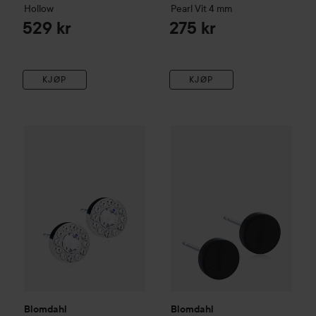
Hollow
Pearl Vit
4 mm
529 kr
275 kr
KJØP
KJØP
Blomdahl
Silver Titanium
Brilliance 8mm
Blomdahl
Black Titanium
Halo Crystal
Puck
635 kr
Blomdahl
Blomdahl