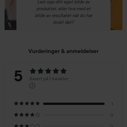
Last opp ditt eget bilde av
produktet, eller hva med et
bilde av resultatet når du har
brukt det?
Vurderinger & anmeldelser
Vurdering:
5
Basert på 1 karakter
i
5
Basert
på
1
0
1
0