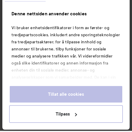
Informasjon
Denne nettsiden anvender cookies
Vi bruker enhetsidentifikatorer i form av første- og
Også av interesse
tredjepartscookies, inkludert andre sporingsteknologier
fra tredjepartsaktører, for å tilpasse innhold og
annonser til brukerne, tilby funksjoner for sosiale
medier og analysere trafikken vår. Vi videreformidler
også slike identifikatorer og annen informasjon fra
enheten din til sosiale medier, annonse- og
analyseselskaper som vi samarbeider med. De kan i sin
tur kombinere denne informasjonen med annen
informasjon som du har oppgitt eller som de har samlet
Tillat alle cookies
inn når du har benyttet tjenestene deres. Du godtar
våre cookies ved å fortsette å bruke nettsiden vår. For
informasjon om hvordan du kan endre innstillingene for
Tilpass
Copyright 2026
cookies, se vår Cookie Policy.
E-handel av Avensia