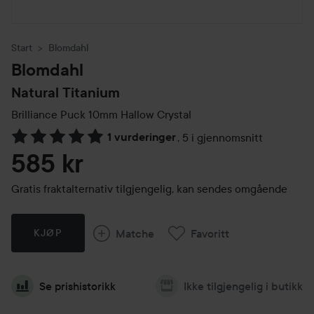
Start
Blomdahl
Blomdahl
Natural Titanium
Brilliance Puck 10mm
Hallow Crystal
1 vurderinger
,
5 i gjennomsnitt
Gå til Vurderinger & anmeldelser
585 kr
Gratis fraktalternativ tilgjengelig, kan sendes omgående
Matche
Favoritt
KJØP
Se prishistorikk
Ikke tilgjengelig i butikk