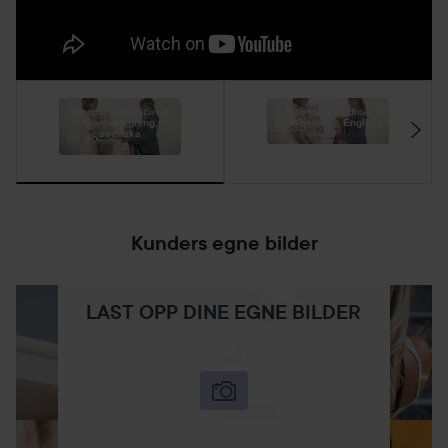
Blomdahl Medicinsk
Blomdahl Medical
öronhåltagning,
Ear Piercing, English
02:35
svenska
02:36
Kunders egne bilder
LAST OPP DINE EGNE BILDER