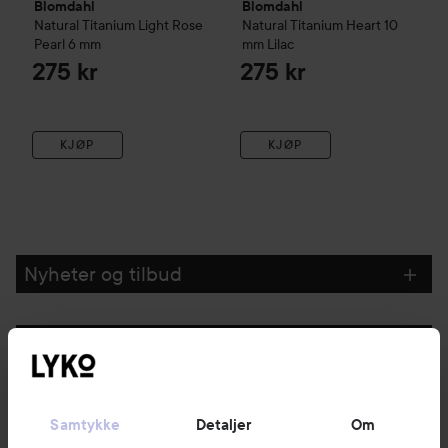
Blomdahl
Blomdahl
Natural Titanium
Light Rose
Natural Titanium
Heart 10
Pearl
6 mm
mm
Lilac
275 kr
275 kr
KJØP
KJØP
Nyheter og tilbud
Følg oss
Kundeservice
Samtykke
Detaljer
Om