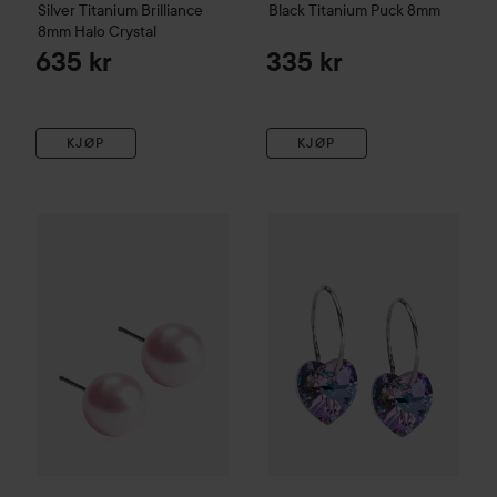
Silver Titanium
Brilliance
Black Titanium
Puck
8mm
8mm
Halo Crystal
635 kr
335 kr
KJØP
KJØP
Blomdahl
Natural Titanium
Light Rose Pearl
Blomdahl
Natural Titanium
6 mm
Hea
275 kr