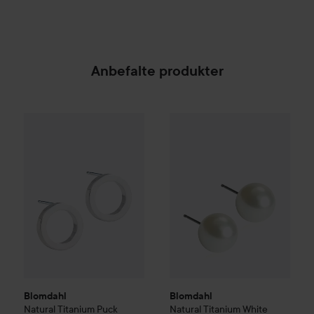
Anbefalte produkter
Blomdahl
Natural Titanium
Puck Hollow
Blomdahl
Natural Titanium
Whi
529 kr
Blomdahl
Blomdahl
Natural Titanium
Puck
Natural Titanium
White