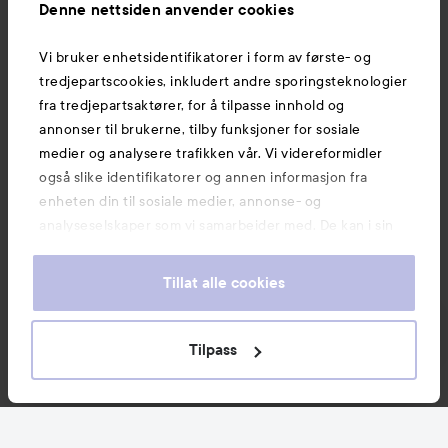
Denne nettsiden anvender cookies
Vi bruker enhetsidentifikatorer i form av første- og
Også av interesse
tredjepartscookies, inkludert andre sporingsteknologier
fra tredjepartsaktører, for å tilpasse innhold og
annonser til brukerne, tilby funksjoner for sosiale
medier og analysere trafikken vår. Vi videreformidler
også slike identifikatorer og annen informasjon fra
enheten din til sosiale medier, annonse- og
analyseselskaper som vi samarbeider med. De kan i sin
tur kombinere denne informasjonen med annen
informasjon som du har oppgitt eller som de har samlet
Tillat alle cookies
inn når du har benyttet tjenestene deres. Du godtar
våre cookies ved å fortsette å bruke nettsiden vår. For
informasjon om hvordan du kan endre innstillingene for
Tilpass
Copyright 2026
cookies, se vår Cookie Policy.
E-handel av Avensia