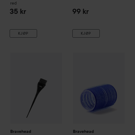
red
35 kr
99 kr
KJØP
KJØP
Bravehead
Dye brush 35mm
35 mm
Bravehead
12 stk
25 kr
89 kr
Bravehead
Bravehead