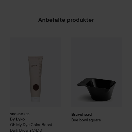
Anbefalte produkter
By Lyko
Oh My Dye Color Boost
Bravehead
Dye
Dark Brown C4.10
bowl square
35
SPONSORED
Bravehead
SPONSORED
By Lyko
Dye
bowl square
Oh My Dye Color Boost
Dark Brown C4.10