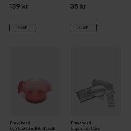
139 kr
35 kr
KJØP
KJØP
Bravehead
Dye Bowl Small Red
Bravehead
small, red
Disposable Caps
35 kr
99
Bravehead
Bravehead
Dye Bowl Small Red
small,
Disposable Caps