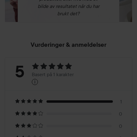
bilde av resultatet når du har
brukt det?
Vurderinger & anmeldelser
Vurdering:
5
Basert på 1 karakter
i
5
Basert
på
1
0
1
0