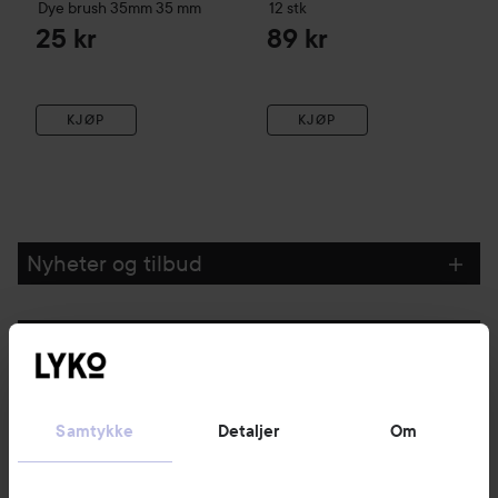
Dye brush 35mm
35 mm
12 stk
25 kr
89 kr
KJØP
KJØP
Nyheter og tilbud
Følg oss
Kundeservice
Samtykke
Detaljer
Om
Informasjon