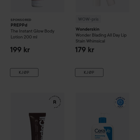
WOW-pris
SPONSORED
PREPPd
Wonderskin
The Instant Glow Body
Wonder Blading All Day Lip
Lotion
200 ml
Stain
Whimsical
199 kr
179 kr
KJØP
KJØP
RefectoCil
Eyelash & Eyebrow Tint
WOW-pris
3 Natural Brown
CeraVe
Daily Moistu
99 kr