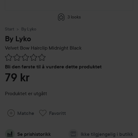
3 looks
Start
By Lyko
By Lyko
Velvet Bow Hairclip
Midnight Black
Gå til Vurderinger & anmeldelser
Bli den første til å vurdere dette produktet
79 kr
Produktet er utgått
Matche
Favoritt
Se prishistorikk
Ikke tilgjengelig i butikk