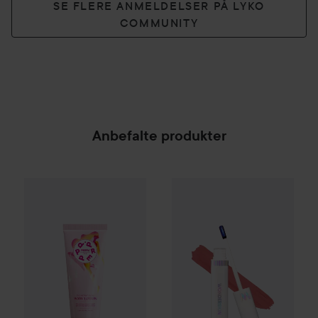
SE FLERE ANMELDELSER PÅ LYKO
COMMUNITY
Anbefalte produkter
PREPPd
The Instant Glow Body Lotion
WOW-pris
Wonderskin
200 ml
Wonder 
199 
SPONSORED