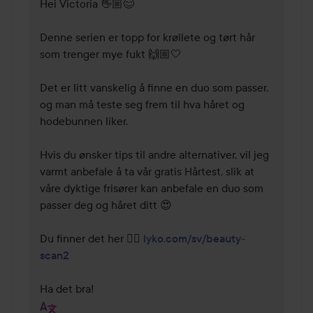
Hei Victoria 👋🏼😊

Denne serien er topp for krøllete og tørt hår 
som trenger mye fukt 🙌🏼🤍

Det er litt vanskelig å finne en duo som passer, 
og man må teste seg frem til hva håret og 
hodebunnen liker. 

Hvis du ønsker tips til andre alternativer, vil jeg 
varmt anbefale å ta vår gratis Hårtest, slik at 
våre dyktige frisører kan anbefale en duo som 
passer deg og håret ditt 😍   

Du finner det her 👉🏼 
lyko.com/sv/beauty-
scan2
Ha det bra!