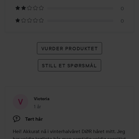
karakterer
0
0
VURDER PRODUKTET
STILL ET SPØRSMÅL
Victoria
1 år
Innlegget ble opprettet 1 år
Tørt hår
Hei! Akkurat nå i vinterhalvåret DØR håret mitt. Jeg 
har veldig krøllete hår, men samtidig veldig sensitivt 