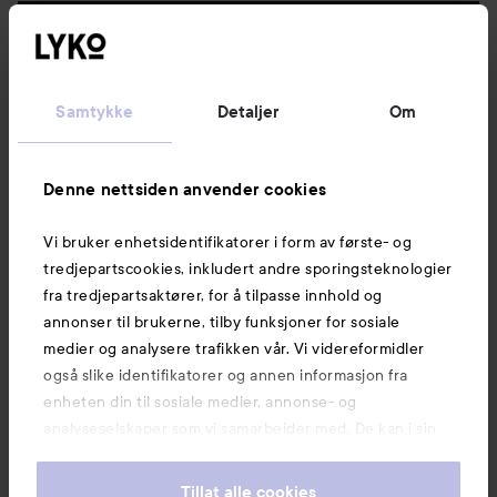
Følg oss
Kundeservice
Samtykke
Detaljer
Om
Informasjon
Denne nettsiden anvender cookies
Vi bruker enhetsidentifikatorer i form av første- og
Også av interesse
tredjepartscookies, inkludert andre sporingsteknologier
fra tredjepartsaktører, for å tilpasse innhold og
annonser til brukerne, tilby funksjoner for sosiale
medier og analysere trafikken vår. Vi videreformidler
også slike identifikatorer og annen informasjon fra
enheten din til sosiale medier, annonse- og
analyseselskaper som vi samarbeider med. De kan i sin
tur kombinere denne informasjonen med annen
informasjon som du har oppgitt eller som de har samlet
Tillat alle cookies