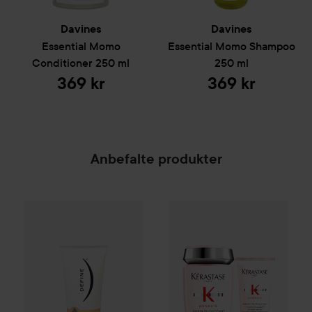
Davines
Davines
Essential
Momo
Essential
Momo Shampoo
Conditioner
250 ml
250 ml
369 kr
369 kr
Anbefalte produkter
Define
Hydration Rep Leave-in Treatment
100 ml
859 kr
8
SPONSORED
Kérastase
Genesis Duo
Uten pakkepris