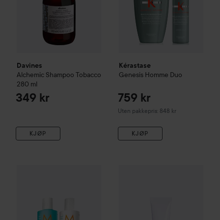
Davines
Kérastase
Alchemic
Shampoo Tobacco
Genesis Homme Duo
280 ml
349 kr
759 kr
Uten pakkepris: 848 kr
KJØP
KJØP
475 kr
Davines
OI
Hand Balm
75 ml
319
Moroccanoil
Uten pakkepris: 598 kr