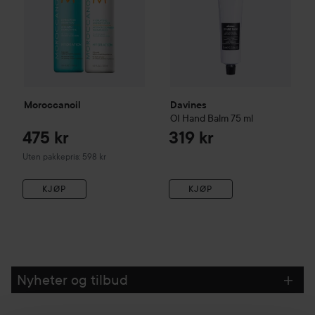
Moroccanoil
Davines
OI
Hand Balm
75 ml
475 kr
319 kr
Uten pakkepris: 598 kr
KJØP
KJØP
Nyheter og tilbud