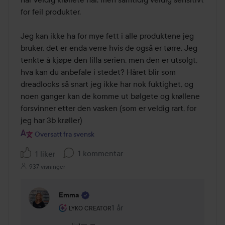
for feil produkter. 

Jeg kan ikke ha for mye fett i alle produktene jeg 
bruker, det er enda verre hvis de også er tørre. Jeg 
tenkte å kjøpe den lilla serien, men den er utsolgt, 
hva kan du anbefale i stedet? Håret blir som 
dreadlocks så snart jeg ikke har nok fuktighet, og 
noen ganger kan de komme ut bølgete og krøllene 
forsvinner etter den vasken (som er veldig rart, for 
jeg har 3b krøller)
Oversatt fra svensk
1 kommentar
1 liker
937 visninger
Emma
Brukerens rolle: Lyko Creator.
1 år
Kommentaren lades 1 år
LYKO CREATOR