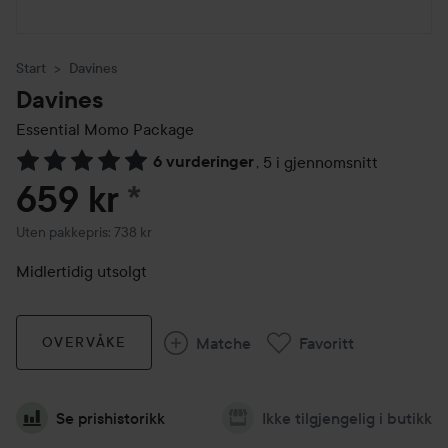
Start
Davines
Davines
Essential Momo Package
6 vurderinger
,
5 i gjennomsnitt
Gå til Vurderinger & anmeldelser
659 kr
*
Uten pakkepris: 738 kr
Midlertidig utsolgt
Matche
Favoritt
OVERVÅKE
Se prishistorikk
Ikke tilgjengelig i butikk