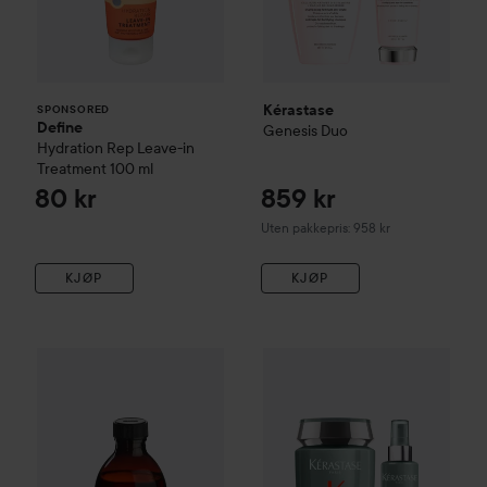
Kérastase
SPONSORED
Define
Genesis Duo
Hydration Rep Leave-in
Treatment
100 ml
80 kr
859 kr
Uten pakkepris: 958 kr
KJØP
KJØP
Davines
Alchemic
Shampoo Tobacco
280 ml
349 kr
Kérastase
Genesis Homme Du