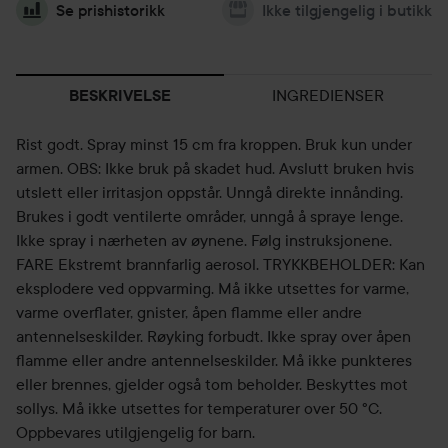
Se prishistorikk
Ikke tilgjengelig i butikk
INGREDIENSER
BESKRIVELSE
Rist godt. Spray minst 15 cm fra kroppen. Bruk kun under
armen. OBS: Ikke bruk på skadet hud. Avslutt bruken hvis
utslett eller irritasjon oppstår. Unngå direkte innånding.
Brukes i godt ventilerte områder, unngå å spraye lenge.
Ikke spray i nærheten av øynene. Følg instruksjonene.
FARE Ekstremt brannfarlig aerosol. TRYKKBEHOLDER: Kan
eksplodere ved oppvarming. Må ikke utsettes for varme,
varme overflater, gnister, åpen flamme eller andre
antennelseskilder. Røyking forbudt. Ikke spray over åpen
flamme eller andre antennelseskilder. Må ikke punkteres
eller brennes, gjelder også tom beholder. Beskyttes mot
sollys. Må ikke utsettes for temperaturer over 50 °C.
Oppbevares utilgjengelig for barn.