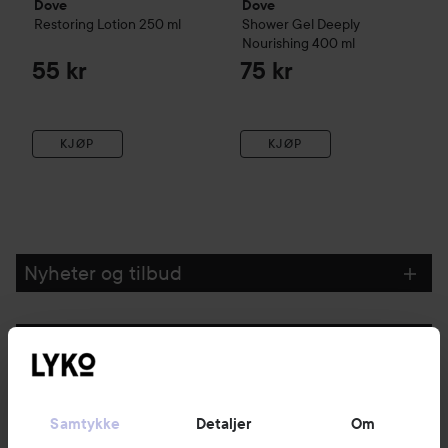
Dove
Dove
Restoring Lotion
250 ml
Shower Gel Deeply
Nourishing
400 ml
55 kr
75 kr
KJØP
KJØP
Nyheter og tilbud
Følg oss
Kundeservice
Samtykke
Detaljer
Om