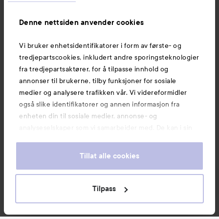
Informasjon
Denne nettsiden anvender cookies
Vi bruker enhetsidentifikatorer i form av første- og
Også av interesse
tredjepartscookies, inkludert andre sporingsteknologier
fra tredjepartsaktører, for å tilpasse innhold og
annonser til brukerne, tilby funksjoner for sosiale
medier og analysere trafikken vår. Vi videreformidler
også slike identifikatorer og annen informasjon fra
enheten din til sosiale medier, annonse- og
analyseselskaper som vi samarbeider med. De kan i sin
tur kombinere denne informasjonen med annen
informasjon som du har oppgitt eller som de har samlet
Tillat alle cookies
inn når du har benyttet tjenestene deres. Du godtar
våre cookies ved å fortsette å bruke nettsiden vår. For
informasjon om hvordan du kan endre innstillingene for
Tilpass
Copyright 2026
cookies, se vår Cookie Policy.
E-handel av Avensia