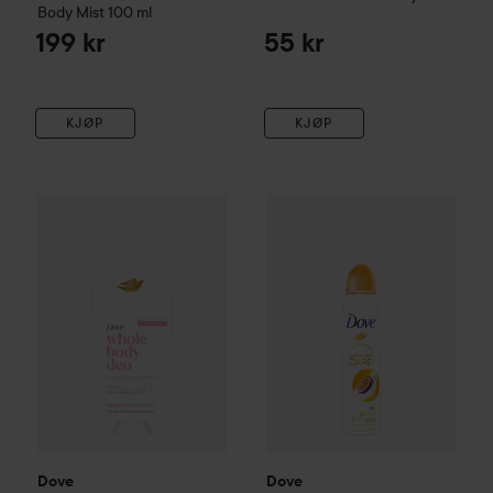
Body Mist
100 ml
199 kr
55 kr
KJØP
KJØP
Dove
Whole Body Deodorant Raspberry & Rose Deodorant S
Dove
72h Advanced Care Pass
Dove
Dove