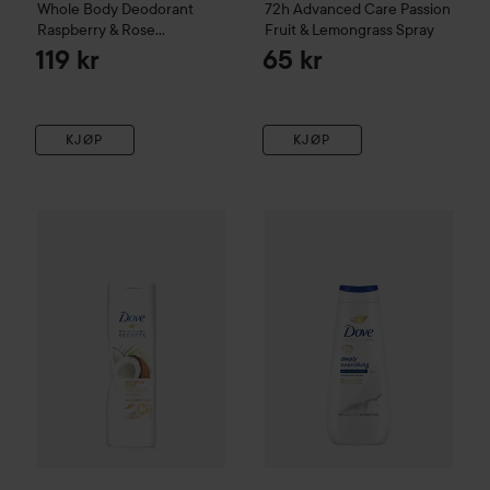
Whole Body Deodorant
72h Advanced Care Passion
Raspberry & Rose
Fruit & Lemongrass Spray
Deodorant Stick
75 ml
119 kr
65 kr
KJØP
KJØP
Dove
Restoring Lotion
250 ml
Dove
Shower Gel Deeply Nour
55 kr