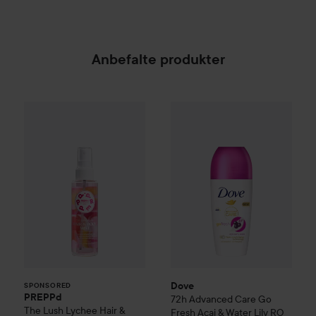
Anbefalte produkter
PREPPd
The Lush Lychee Hair & Body Mist
Dove
72h Advanced Care Go F
100 ml
SPONSORED
Dove
SPONSORED
PREPPd
72h Advanced Care Go
The Lush Lychee Hair &
Fresh Acai & Water Lily RO