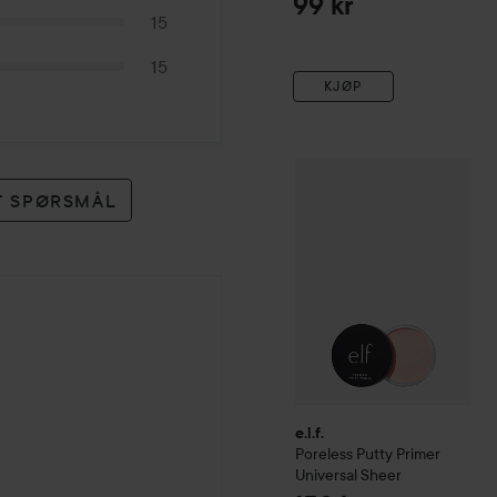
99 kr
15
15
KJØP
e.l.f.
Poreless Putty Primer
ET SPØRSMÅL
e.l.f.
Poreless Putty Primer
Universal Sheer