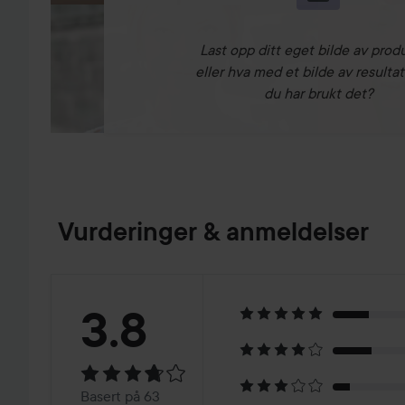
Last opp ditt eget bilde av prod
eller hva med et bilde av resultat
du har brukt det?
Vurderinger & anmeldelser
Vurdering:
3.8
3.8
Basert
Basert på 63