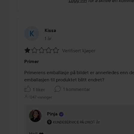
Logg inn
for å skrive en komme
Kissa
1 år
Innlegget ble opprettet 1 år
Verifisert kjøper
Vurdering:
Primer
1
av
Primerens emballasje på bildet er annerledes enn den 
5
emballasjen til produktet blitt endret?
1 kommentar
1 liker
1347 visninger
Pinja
Brukerens rolle: Kundeservice på Lyko.
1 år
Kommentaren lades 
KUNDESERVICE PÅ LYKO
Hei! ❤️
