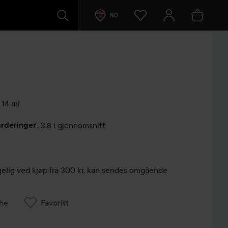
NO
14 ml
urderinger
,
3.8 i gjennomsnitt
lser
engelig ved kjøp fra 300 kr, kan sendes omgående
he
Favoritt