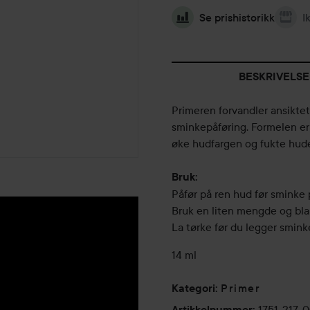
Se prishistorikk
I
BESKRIVELSE
Primeren forvandler ansiktet di
sminkepåføring. Formelen er f
øke hudfargen og fukte hude
Bruk:
Påfør på ren hud før sminke 
Bruk en liten mengde og blan
La tørke før du legger smink
14 ml
Primer
Kategori
:
1751-217-
Artikkelnummer
: