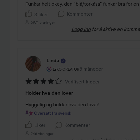
av
Funkar helt okey, den "blå/torkåsa" funkar bra for en
5
Kommenter
3 liker
6974 visninger
Logg inn
for å skrive en komme
Linda
Brukerens rolle: Lyko Creator.
5 måneder
Innlegget ble opprettet 5 
LYKO CREATOR
Verifisert kjøper
Vurdering:
Holder hva den lover
4
av
Hyggelig og holder hva den lover!
5
Oversatt fra svensk
Liker
Kommenter
246 visninger