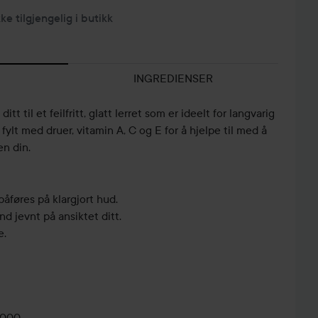
kke tilgjengelig i butikk
INGREDIENSER
tt til et feilfritt, glatt lerret som er ideelt for langvarig
ylt med druer, vitamin A, C og E for å hjelpe til med å
n din.
påføres på klargjort hud.
d jevnt på ansiktet ditt.
e.
0000