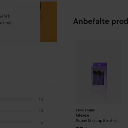
uktet,
Anbefalte pro
et når
Gleeze
Squad Ma
SPONSORED
13
14
SPONSORED
Gleeze
Squad Makeup Brush Kit
6