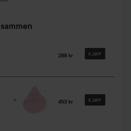
pt sammen
KJØP
288 kr
KJØP
453 kr