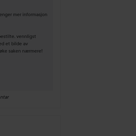
renger mer informasjon 
stilte, vennligst 
d et bilde av 
øke saken nærmere! 
ntar