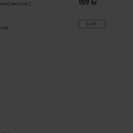
159 kr
 med tørr hud :)
KJØP
ntar
måneder