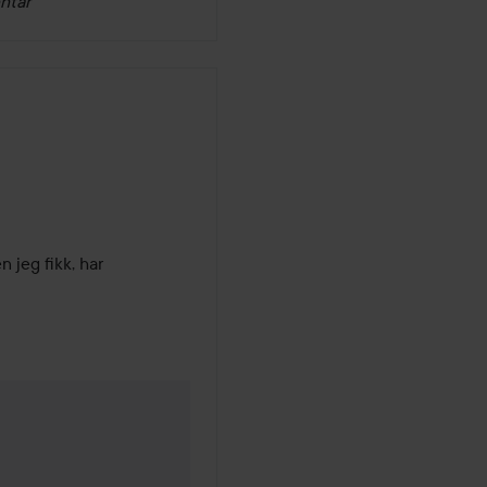
ntar
jeg fikk, har 
1 år