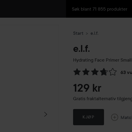
Start
e.l.f.
e.l.f.
Hydrating Face Primer Small
63 v
Gå til Vurderinger & anmelde
129 kr
Gratis fraktalternativ tilgj
Matc
KJØP