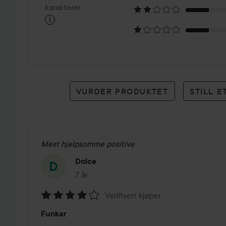
på
karakterer
i
63
karakterer
VURDER PRODUKTET
STILL 
Mest hjelpsomme positive
Dolce
7 år
Innlegget ble opprettet 7 år
Verifisert kjøper
Vurdering:
Funkar
4