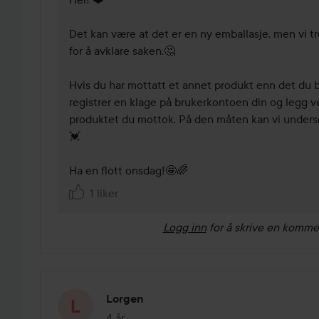
Det kan være at det er en ny emballasje, men vi t
for å avklare saken.🤔

Hvis du har mottatt et annet produkt enn det du be
registrer en klage på brukerkontoen din og legg ve
produktet du mottok. På den måten kan vi unders
💓

1 liker
Logg inn
for å skrive en komme
Lorgen
4 år
Innlegget ble opprettet 4 år