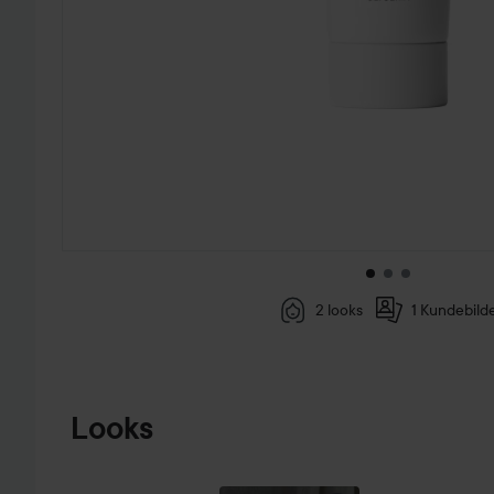
2 looks
1 Kundebild
GÅ TIL PRODUKTINFORMASJON
Looks
REGNFULL
MANDAG