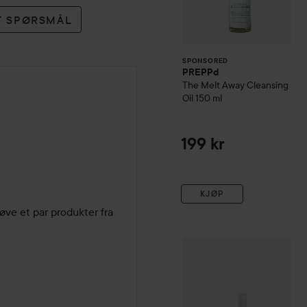
ET SPØRSMÅL
SPONSORED
PREPPd
The Melt Away Cleansing
Oil
150 ml
måneder
199 kr
KJØP
røve et par produkter fra 
Combo Deal 25%
Emma S.