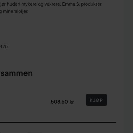
Gjør huden mykere og vakrere. Emma S. produkter
 mineraloljer.
0125
pt sammen
KJØP
508,50 kr