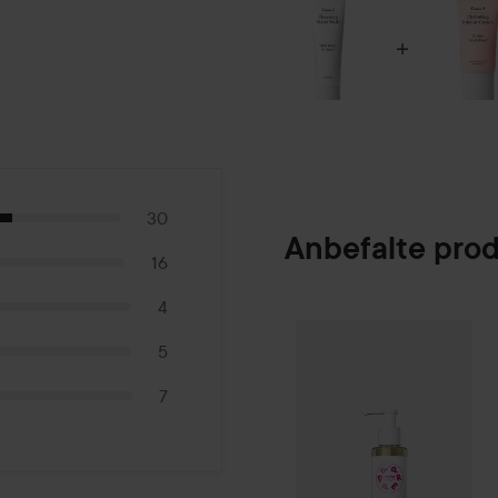
30
Anbefalte pro
16
4
PREPPd
The Mel
SPONSORED
5
7