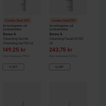
Combo Deal 25%
Combo Deal 25%
Se betingelser på
Se betingelser på
produktsiden
produktsiden
Emma S.
Emma S.
Cleansing
Gentle
Cleansing
Facial Oil
150
Cleansing Gel
125 ml
ml
Tilbudspris
Tilbudspris
149,25 kr
243,75 kr
Uten kampanje 199 kr
Uten kampanje 325 kr
KJØP
KJØP
Tilbudspris
164,25 kr
Cleansing
Combo Deal 25%
Foaming Glow Cleanser
Emma S.
Cleansing
Combo Deal 25%
150 ml
2 In 1 Makeup Remover
Emma S.
Balancin
25
Uten kampanje 219 kr