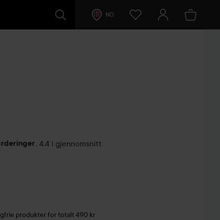
NO
urderinger
,
4.4 i gjennomsnitt
lser
gfrie produkter for totalt 490 kr