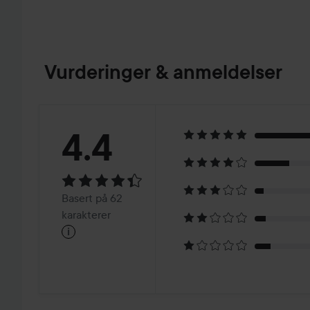
Vurderinger & anmeldelser
Vurdering:
4.4
4.4
Basert
Basert på 62
på
karakterer
i
62