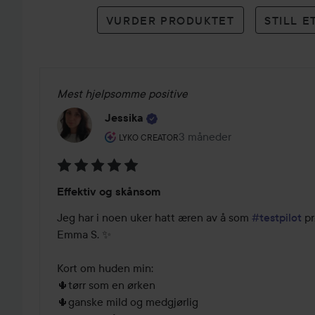
karakterer
VURDER PRODUKTET
STILL 
Mest hjelpsomme positive
Jessika
Brukerens rolle: Lyko Creator.
3 måneder
Innlegget ble opprettet 3 
LYKO CREATOR
Vurdering:
Effektiv og skånsom
5
av
Jeg har i noen uker hatt æren av å som 
#testpilot
 p
5
Emma S. ✨

Kort om huden min:

🌵tørr som en ørken

🌵ganske mild og medgjørlig
