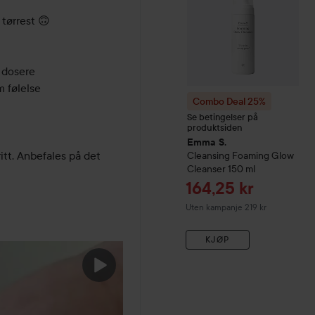
tørrest 🙃

 dosere

m følelse

Combo Deal 25%
Se betingelser på
produktsiden
Emma S.
itt. Anbefales på det 
Cleansing
Foaming Glow
Cleanser
150 ml
Tilbudspris
164,25 kr
Uten kampanje 219 kr
KJØP