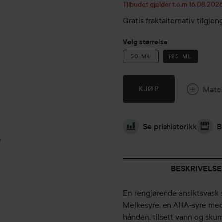
Tilbudet gjelder t.o.m 16.08.202
Gratis fraktalternativ tilgj
Velg størrelse
50 ML
125 ML
Matc
KJØP
Se prishistorikk
B
e
BESKRIVELSE
En rengjørende ansiktsvask
Melkesyre, en AHA-syre med 
hånden, tilsett vann og skum