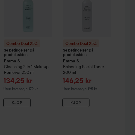
Combo Deal 25%
Combo Deal 25%
Se betingelser på
Se betingelser på
produktsiden
produktsiden
Emma S.
Emma S.
Cleansing
2 In 1 Makeup
Balancing Facial Toner
Remover
250 ml
200 ml
Tilbudspris
Tilbudspris
134,25 kr
146,25 kr
Uten kampanje 179 kr
Uten kampanje 195 kr
KJØP
KJØP