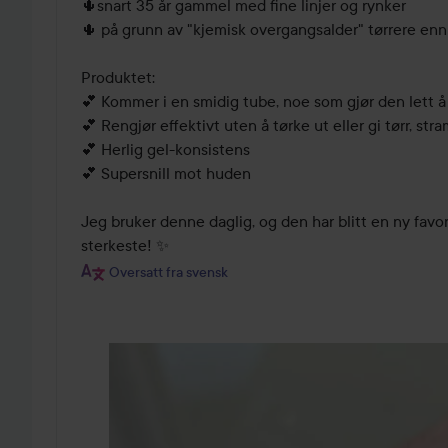
🌵snart 35 år gammel med fine linjer og rynker

🌵 på grunn av "kjemisk overgangsalder" tørrere enn 
Produktet:

💕 Kommer i en smidig tube, noe som gjør den lett å
💕 Rengjør effektivt uten å tørke ut eller gi tørr, stra
💕 Herlig gel-konsistens

💕 Supersnill mot huden

Jeg bruker denne daglig, og den har blitt en ny favor
sterkeste! ✨
Oversatt fra svensk