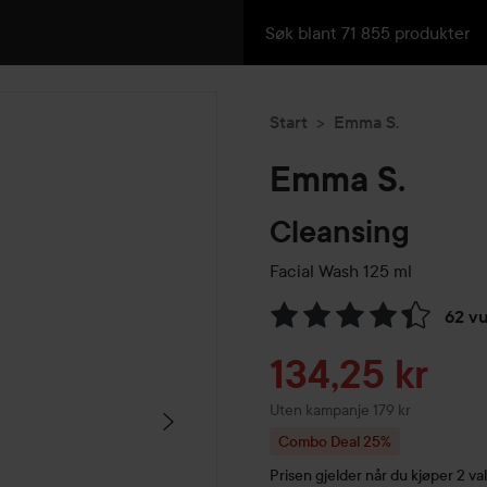
Start
Emma S.
Emma S.
Cleansing
Facial Wash
125 ml
62 v
Gå til Vurderinger & anmelde
Tilbudspris
134,25 kr
Uten kampanje 179 kr
Combo Deal 25%
Prisen gjelder når du kjøper 2 val