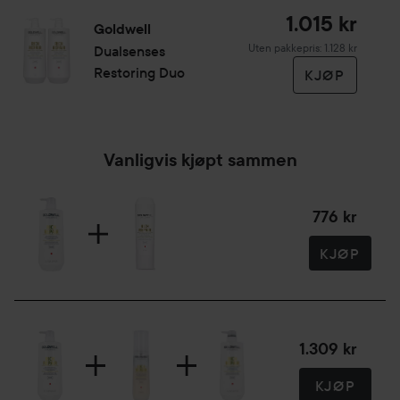
1.015 kr
Goldwell
Uten pakkepris: 1.128 kr
Dualsenses
Restoring Duo
KJØP
Vanligvis kjøpt sammen
776 kr
KJØP
1.309 kr
KJØP