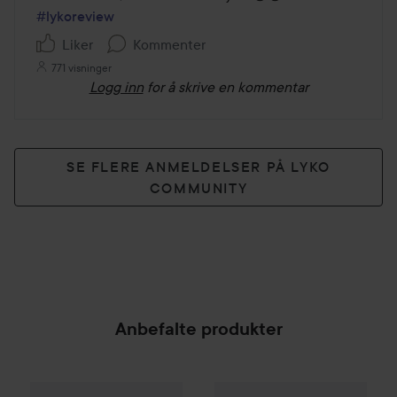
5
#lykoreview
Liker
Kommenter
771 visninger
Logg inn
for å skrive en kommentar
SE FLERE ANMELDELSER PÅ LYKO
COMMUNITY
Anbefalte produkter
Define
Hydration Rep Leave-in Treatment
Goldwell
Dualsenses Rich Rep
100 ml
8
SPONSORED