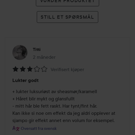
VURDER PRODUKTET
STILL ET SPØRSMÅL
Titti
2 måneder
Innlegget ble opprettet 2 måneder
Verifisert kjøper
Vurdering:
Lukter godt
3
av
+ lukter luksuriøst av sheasmør/karamell

5
+ Håret blir mykt og glansfullt

- mitt hår ble fett raskt. Har tynt/fint hår.

Kan ikke si noe om effekt da jeg aldri opplever at 
sjampo gir effekt annet enn volum for eksempel.
Oversatt fra svensk