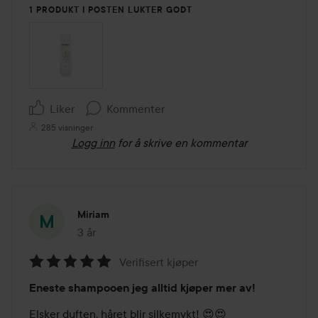
1 PRODUKT I POSTEN LUKTER GODT
Liker
Kommenter
285 visninger
Logg inn
for å skrive en kommentar
Miriam
3 år
Innlegget ble opprettet 3 år
Verifisert kjøper
Vurdering:
Eneste shampooen jeg alltid kjøper mer av!
5
av