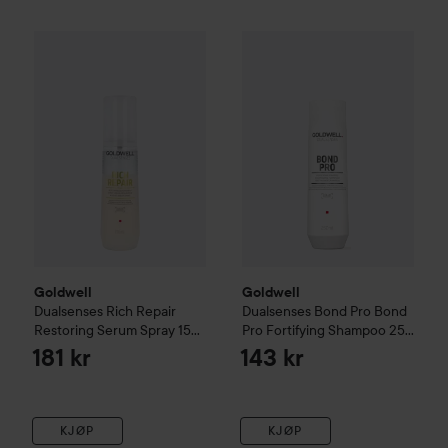
Goldwell
Dualsenses Rich Repair
Goldwell
Restoring Serum Spray
Dualsenses Bond Pr
150
Goldwell
Goldwell
Dualsenses Rich Repair
Dualsenses Bond Pro
Bond
Restoring Serum Spray
150
Pro Fortifying Shampoo
250
ml
ml
181 kr
143 kr
KJØP
KJØP