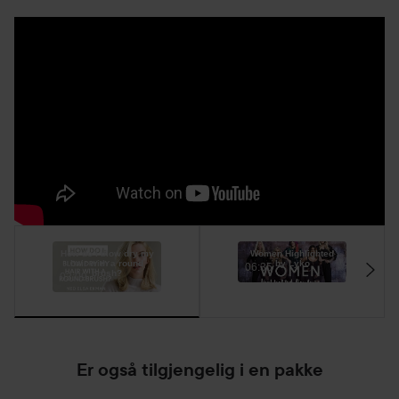
How do I blow dry my
Women Highlighted
hair with a round
by Lyko
06:35
brush?
03:09
Er også tilgjengelig i en pakke