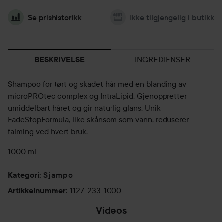
Se prishistorikk
Ikke tilgjengelig i butikk
INGREDIENSER
BESKRIVELSE
Shampoo for tørt og skadet hår med en blanding av
microPROtec complex og IntraLipid. Gjenoppretter
umiddelbart håret og gir naturlig glans. Unik
FadeStopFormula, like skånsom som vann, reduserer
falming ved hvert bruk.
1000 ml
Sjampo
Kategori
:
1127-233-1000
Artikkelnummer
:
Videos