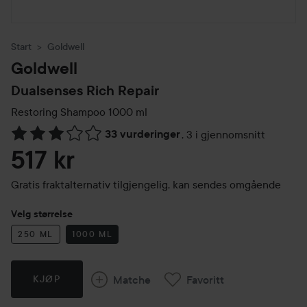
Start
Goldwell
Goldwell
Dualsenses Rich Repair
Restoring Shampoo
1000 ml
33 vurderinger
,
3 i gjennomsnitt
Gå til Vurderinger & anmeldelser
517 kr
Gratis fraktalternativ tilgjengelig, kan sendes omgående
Velg størrelse
250 ML
1000 ML
Matche
Favoritt
KJØP