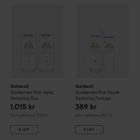
1.015 kr
Goldwell
Dualsenses
Rich repair
Goldwell
Restoring Duo
Dualsenses
Rich Rep
Uten pakkepris: 1.128 kr
Goldwell
Goldwell
Dualsenses
Rich repair
Dualsenses
Rich Repair
Restoring Duo
Restoring Package
1.015 kr
389 kr
Uten pakkepris: 1.128 kr
Uten pakkepris: 433 kr
KJØP
KJØP