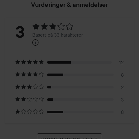
Vurderinger & anmeldelser
Vurdering:
3
Basert på 33 karakterer
i
3
Basert
på
12
8
33
2
karakterer
3
8