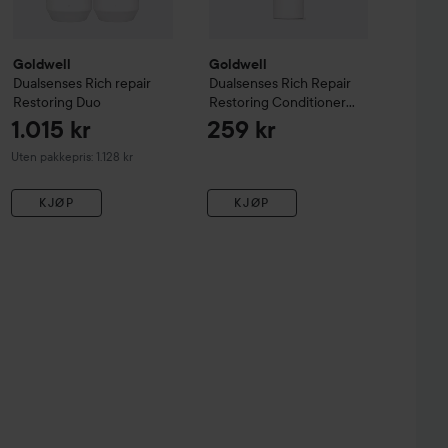
Goldwell
Goldwell
Dualsenses
Rich repair
Dualsenses Rich Repair
Restoring Duo
Restoring Conditioner
200 ml
1.015 kr
259 kr
Uten pakkepris: 1.128 kr
KJØP
KJØP