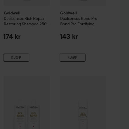
Goldwell
Goldwell
Dualsenses Rich Repair
Dualsenses Bond Pro
Restoring Shampoo
250
Bond Pro Fortifying
ml
Shampoo
250 ml
174 kr
143 kr
KJØP
KJØP
e & Highlights
Anti-Yellow Shampoo
Goldwell
1000 ml
Dualsenses Rich Repair
1.015 kr
R
449 kr
Goldwell
Dualsenses
Rich repair
Restoring Duo
Uten pakkepris: 1.128 kr