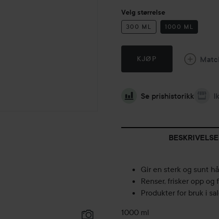
Velg størrelse
300 ML
1000 ML
Matc
KJØP
Se prishistorikk
I
BESKRIVELSE
Gir en sterk og sunt hå
Renser, frisker opp og 
Produkter for bruk i sa
1000 ml