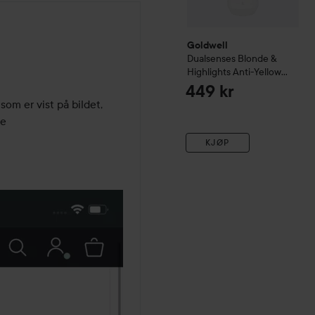
Goldwell
Dualsenses Blonde &
Highlights
Anti-Yellow
Shampoo
1000 ml
449 kr
om er vist på bildet, 
de
KJØP