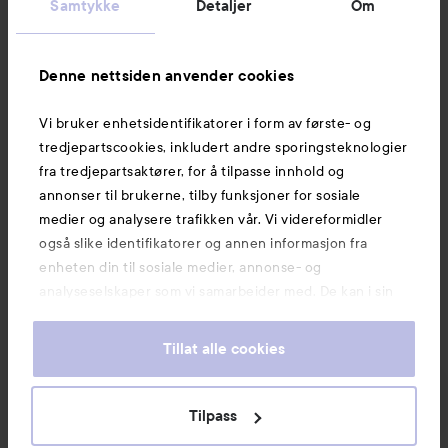
Samtykke
Detaljer
Om
Informasjon
Denne nettsiden anvender cookies
Vi bruker enhetsidentifikatorer i form av første- og
Også av interesse
tredjepartscookies, inkludert andre sporingsteknologier
fra tredjepartsaktører, for å tilpasse innhold og
annonser til brukerne, tilby funksjoner for sosiale
medier og analysere trafikken vår. Vi videreformidler
også slike identifikatorer og annen informasjon fra
enheten din til sosiale medier, annonse- og
analyseselskaper som vi samarbeider med. De kan i sin
tur kombinere denne informasjonen med annen
informasjon som du har oppgitt eller som de har samlet
Tillat alle cookies
inn når du har benyttet tjenestene deres. Du godtar
våre cookies ved å fortsette å bruke nettsiden vår. For
informasjon om hvordan du kan endre innstillingene for
Tilpass
Copyright 2026
cookies, se vår Cookie Policy.
E-handel av Avensia