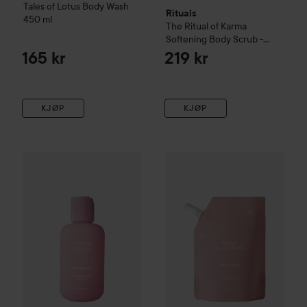
Tales of Lotus
Body Wash
Rituals
450 ml
The Ritual of Karma
Softening Body Scrub -
Delikat søtt -Lotus og Hvit
165 kr
219 kr
te
300 g
KJØP
KJØP
HAAN
Tales of Lotus
Body Oil
100 ml
HAAN
Tales of Lotus
Hand Cr
244 kr