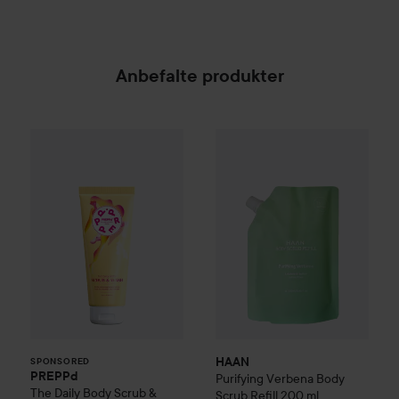
Anbefalte produkter
PREPPd
The Daily Body Scrub & Wash
HAAN
Purifying Verbena
200 ml
Body 
179 k
SPONSORED
HAAN
SPONSORED
PREPPd
Purifying Verbena
Body
The Daily Body Scrub &
Scrub Refill
200 ml