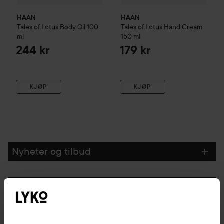
HAAN
HAAN
Tales of Lotus
Body Oil
100
Tales of Lotus
Hand Cream
ml
150 ml
244 kr
179 kr
KJØP
KJØP
Nyheter og tilbud
Følg oss
Kundeservice