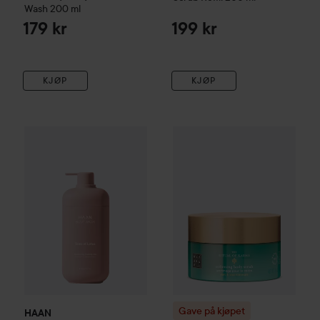
Wash
200 ml
179 kr
199 kr
KJØP
KJØP
HAAN
Tales of Lotus
Body Wash
Gave på kjøpet
450 ml
Rituals
The Rit
165 kr
Gave på kjøpet
HAAN