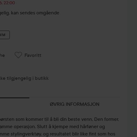
6, 22:00
engelig, kan sendes omgående
 MM
he
Favoritt
kke tilgjengelig i butikk
ØVRIG INFORMASJON
SÅ
ørsten som kommer til å bli din beste venn. Den former,
GJENOPPRETTER
PICK THE
VANSKELIG
 i samme operasjon. Slutt å kjempe med hårføner og
PAMELA
RIGHT SIZE
Å KRØLLE
ANDERS...
FOR YOUR...
HÅRET...
🎀
amme stylingverktøy, og resultatet blir like fint som hos