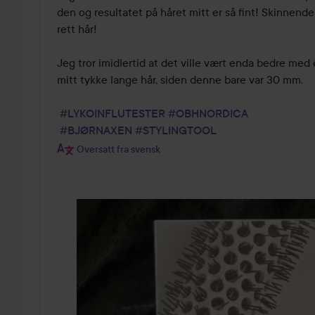
den og resultatet på håret mitt er så fint! Skinnende o
rett hår!

Jeg tror imidlertid at det ville vært enda bedre med en
mitt tykke lange hår, siden denne bare var 30 mm. 

#LYKOINFLUTESTER
#OBHNORDICA
#BJØRNAXEN
#STYLINGTOOL
Oversatt fra svensk