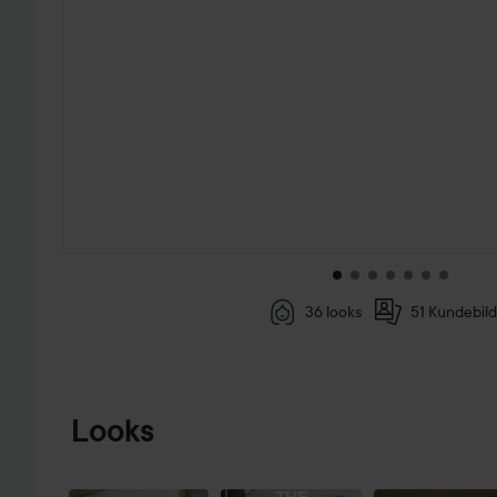
36 looks
51 Kundebild
GÅ TIL PRODUKTINFORMASJON
Looks