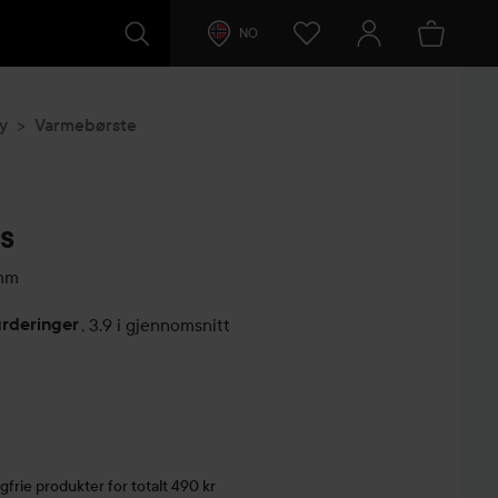
NO
y
Varmebørste
s
mm
urderinger
,
3.9 i gjennomsnitt
lser
gfrie produkter for totalt 490 kr