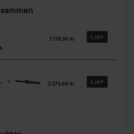
pt sammen
KJØP
1.178,30 kr
KJØP
3.273,60 kr