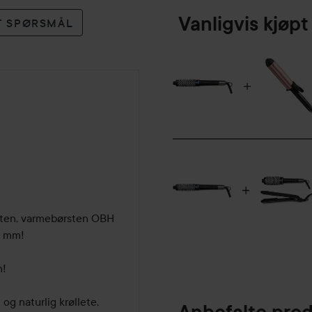
Vanligvis kjø
ET SPØRSMÅL
eten, varmebørsten OBH 
 mm!

 

 og naturlig krøllete, 