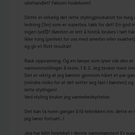
ubehandlet! Følsom hodebunn! 

Dette er virkelig det rette stylingproduktet for meg 
ledning (3m) som er superbra, takk for det! En god m
ingen lyd😍! Børsten er lett å forstå, brukes i tørt hår,
ikke tung (perfekt for oss med smerter eller svakhet)
og gir et flott resultat! 

Rask oppvarming. Og en lampe som lyser når den er p
varmeinnstillinger å teste, 1 & 2. Jeg bruker mest innst
Det er viktig at jeg børster gjennom håret et par gan
(mindre risiko for at det setter seg fast i børsten) og 
lette stylingen! 

Ved styling bruker jeg varmebeskyttelse. 

Det kan ta noen ganger å få teknikken inn, dette er sel
jeg lærer fortsatt...! 

Jeg har blitt forelsket i denne varmebørsten! Er sup