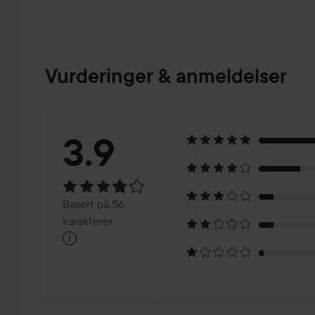
Vurderinger & anmeldelser
Vurdering:
3.9
3.9
Basert
Basert på 56
på
karakterer
i
56