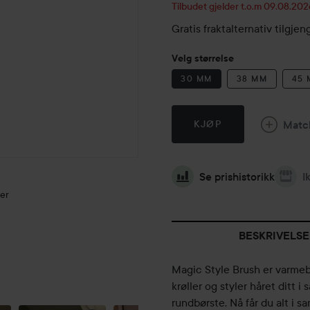
Tilbudet gjelder t.o.m 09.08.202
Gratis fraktalternativ tilgj
Velg størrelse
30 MM
38 MM
45
Matc
KJØP
Se prishistorikk
I
er
BESKRIVELSE
THE
Magic Style Brush er varmeb
ULTIMATE
krøller og styler håret ditt
VOLUME
COMBO
rundbørste. Nå får du alt i s