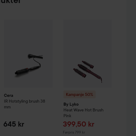
dukter
out Heat Brush
Cera
IR Hotstyling brush
38 mm
499 kr
645 kr
Kampanje 50%
By Lyko
Heat Wave 
Kampanje 50%
Cera
IR Hotstyling brush
38
By Lyko
mm
Heat Wave Hot Brush
Pink
Tilbudspris
645 kr
399,50 kr
Ordinarie pris 799 kr
Førpris 799 kr