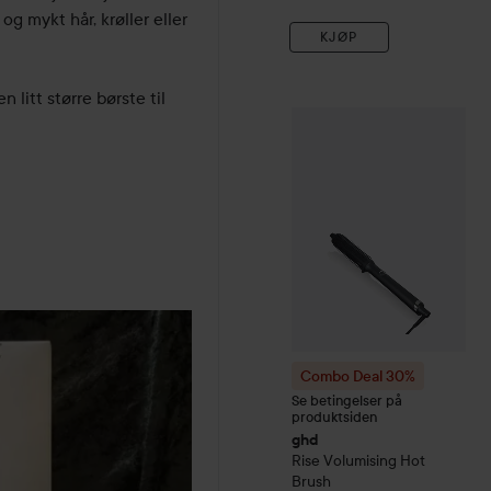
g mykt hår, krøller eller 
KJØP
 litt større børste til 
Combo Deal 30%
ghd
Rise
Combo Deal 30%
Se betingelser på
produktsiden
ghd
Rise
Volumising Hot
Brush