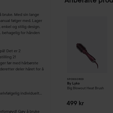
Anbefalte pro
å bruke. Med sin lange 
By Lyko
Big Blow
anual følger med. Lager 
SPONSORED
 enkel og stilig design, 
, behagelig for hånden 
å! Det er 2 
illing 2! 

ger før med hårbørste 
deretter deler håret for å 
SPONSORED
By Lyko
Big Blowout Heat Brush
vfølgelig individuelt... 
499 kr
erfornøyd! Gøy å bruke 