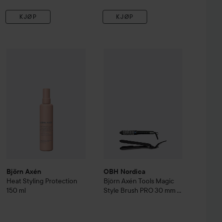
KJØP
KJØP
Tilbudspris
Björn Axén
Heat Styling Protection
1.679,30 kr
150 ml
209 kr
Volumising Hot Brush
OBH Nordica
Björn Axén Tools
Magi
Uten kampanje 2.399 kr
Björn Axén
OBH Nordica
Heat Styling Protection
Björn Axén Tools
Magic
150 ml
Style Brush PRO 30 mm &
Volumaster