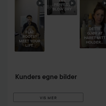
THE
HOPP OVER SEKSJON
PERFECT
BLOW DRY
DETTE
FLAT
GJØR AT
ROOTS?
HÅRET MITT
MEET YOUR
HOLDER...
LIFT.
Kunders egne bilder
VIS MER