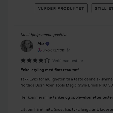
karakterer
VURDER PRODUKTET
STILL 
Mest hjelpsomme positive
Aka
Brukerens rolle: Lyko Creator.
1 år
Innlegget ble opprettet 1 år
LYKO CREATOR
Verifierad testare
Vurdering:
Enkel styling med flott resultat!
4
av
Takk Lyko for muligheten til å teste denne skjønnh
5
Nordica Bjørn Axén Tools Magic Style Brush PRO 30
Her kommer mine tanker og opplevelser etter testen!
Litt om håret mitt: Grovt hår, tykt, langt, tørt, krusete