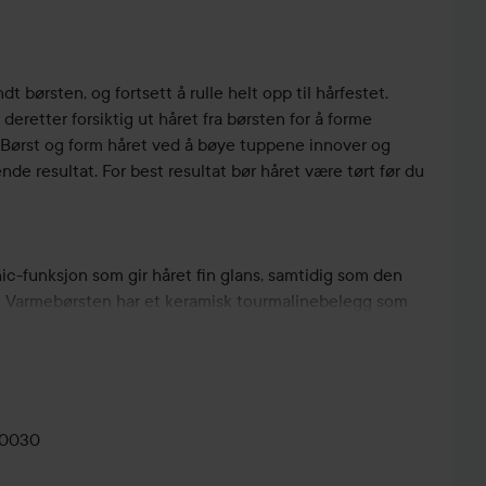
t børsten, og fortsett å rulle helt opp til hårfestet.
 deretter forsiktig ut håret fra børsten for å forme
. Børst og form håret ved å bøye tuppene innover og
ende resultat. For best resultat bør håret være tørt før du
ic-funksjon som gir håret fin glans, samtidig som den
te. Varmebørsten har et keramisk tourmalinebelegg som
 Magic Style Brush har to varmenivåer, den slår seg av
r hvis du glemmer å gjøre det, og med den tre meter
 håret ditt uhindret.
-0030
 børsten, og fortsett å rulle helt opp til hårfestet. Hold
ter forsiktig ut håret fra børsten for å forme naturlige