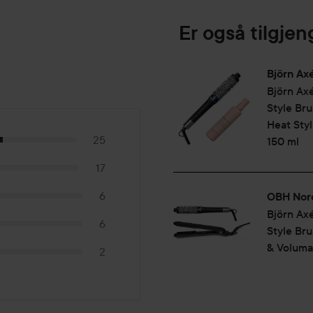
krøller med volum. Børst og 
Er også tilgjen
naturlig og levende resultat.
style det.
Björn Ax
Björn Ax
Style Br
Heat Styl
25
150 ml
17
6
OBH Nor
Björn Ax
6
Style Br
& Voluma
2