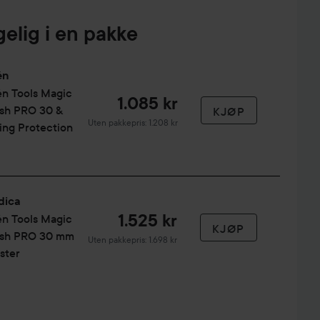
form håret ved å bøye tuppene innover og utover for et
gelig i en pakke
 For best resultat bør håret være tørt før du begynner å
én
én Tools
Magic
1.085 kr
ush PRO 30 &
KJØP
Uten pakkepris: 1.208 kr
ing Protection
dica
1.525 kr
én Tools
Magic
KJØP
ush PRO 30 mm
Uten pakkepris: 1.698 kr
ster