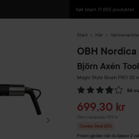
Start
Hår
Varmeverktø
OBH Nordica
Björn Axén Tool
Magic Style Brush PRO
30 
56 v
Gå til Vurderinger & anmelde
Tilbudspris
699,30 kr
Uten kampanje 999 kr
Combo Deal 30%
Prisen gjelder når du kjøper 2 val