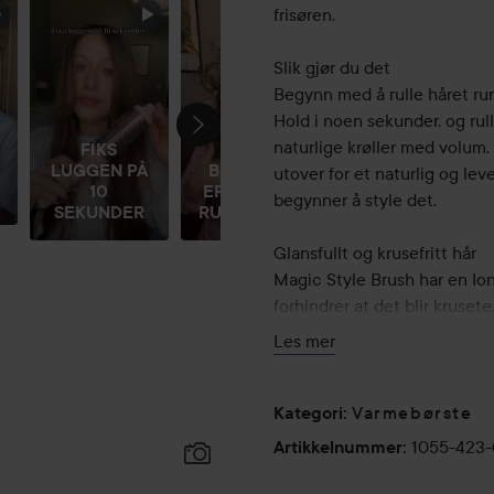
frisøren.
Slik gjør du det
Begynn med å rulle håret rund
Hold i noen sekunder, og rull
naturlige krøller med volum
FIKS
LUGGEN PÅ
BLOWOUT-
utover for et naturlig og lev
10
EFFEKT MED
begynner å style det.
SEKUNDER
RUNDBØRSTE
Glansfullt og krusefritt hår
Magic Style Brush har en Ion
forhindrer at det blir kruse
reduserer slitasjen på håret.
Les mer
automatisk etter 30 minutte
lange ledningen kan du style
Varmebørste
Kategori
:
Bruk:
1055-423
Artikkelnummer
:
egynn med å rulle håret rundt
i noen sekunder, og rull deret