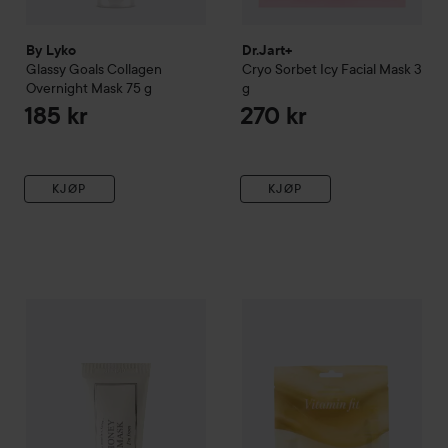
By Lyko
Dr.Jart+
Glassy Goals Collagen
Cryo Sorbet
Icy Facial Mask
3
Overnight Mask
75 g
g
185 kr
270 kr
KJØP
KJØP
I'm From
Honey Mask
30 g
KOCOSTAR
Hydrogel Melt Mas
143 kr