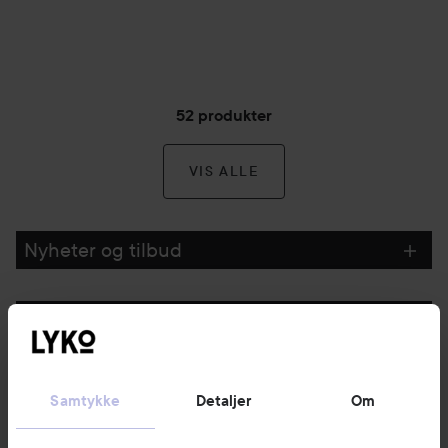
52 produkter
VIS ALLE
Nyheter og tilbud
Følg oss
Kundeservice
Samtykke
Detaljer
Om