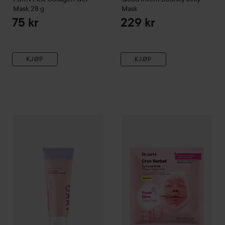
Mask
28 g
Mask
75 kr
229 kr
KJØP
KJØP
By Lyko
Glassy Goals Collagen Overnight Mask
Dr.Jart+
Cryo Sorbet
75 g
Icy Facial
185 kr