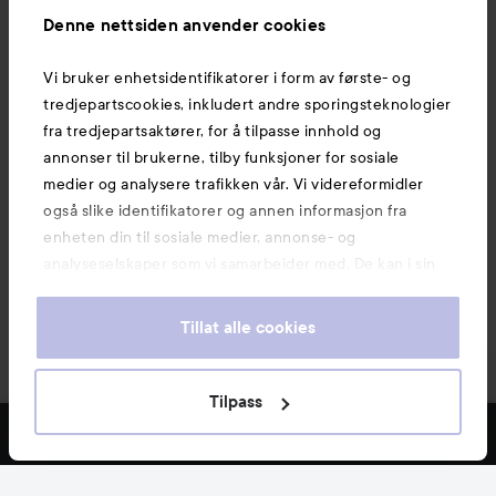
Informasjon
Denne nettsiden anvender cookies
Vi bruker enhetsidentifikatorer i form av første- og
Også av interesse
tredjepartscookies, inkludert andre sporingsteknologier
fra tredjepartsaktører, for å tilpasse innhold og
annonser til brukerne, tilby funksjoner for sosiale
medier og analysere trafikken vår. Vi videreformidler
også slike identifikatorer og annen informasjon fra
enheten din til sosiale medier, annonse- og
analyseselskaper som vi samarbeider med. De kan i sin
tur kombinere denne informasjonen med annen
informasjon som du har oppgitt eller som de har samlet
Tillat alle cookies
inn når du har benyttet tjenestene deres. Du godtar
våre cookies ved å fortsette å bruke nettsiden vår. For
informasjon om hvordan du kan endre innstillingene for
Tilpass
Copyright 2026
cookies, se vår Cookie Policy.
E-handel av Avensia
FILTRE
MEST SOLGTE