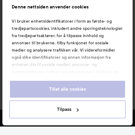
Informasjon
Denne nettsiden anvender cookies
Vi bruker enhetsidentifikatorer i form av første- og
Også av interesse
tredjepartscookies, inkludert andre sporingsteknologier
fra tredjepartsaktører, for å tilpasse innhold og
annonser til brukerne, tilby funksjoner for sosiale
medier og analysere trafikken vår. Vi videreformidler
også slike identifikatorer og annen informasjon fra
enheten din til sosiale medier, annonse- og
analyseselskaper som vi samarbeider med. De kan i sin
tur kombinere denne informasjonen med annen
informasjon som du har oppgitt eller som de har samlet
Tillat alle cookies
inn når du har benyttet tjenestene deres. Du godtar
våre cookies ved å fortsette å bruke nettsiden vår. For
informasjon om hvordan du kan endre innstillingene for
Tilpass
Copyright 2026
cookies, se vår Cookie Policy.
E-handel av Avensia
FILTRE
MEST SOLGTE