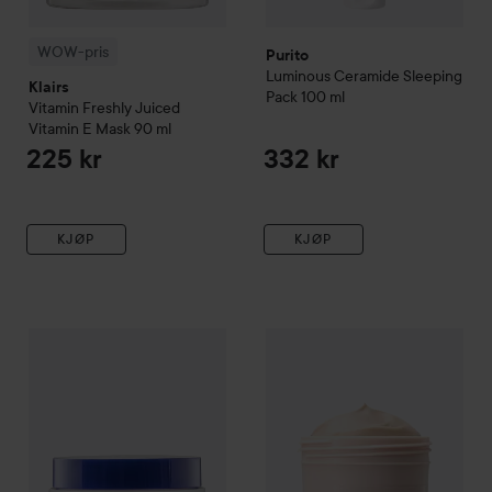
WOW-pris
Purito
Luminous Ceramide Sleeping
Klairs
Pack
100 ml
Vitamin
Freshly Juiced
Vitamin E Mask
90 ml
225 kr
332 kr
KJØP
KJØP
Naturie
Hatomugi Gel
180 g
Dr. Ceuracle
Vegan
Kombucha 
185 kr