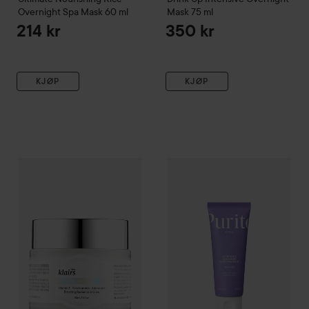
Overnight Spa Mask
60 ml
Mask
75 ml
214 kr
350 kr
KJØP
KJØP
WOW-pris
Klairs
Vitamin
Freshly Juiced Vitamin E Mask
Purito
Luminous Ceramide Sl
90 ml