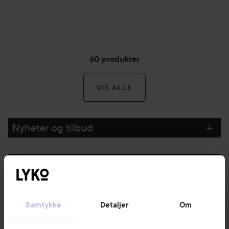
60 produkter
VIS ALLE
Nyheter og tilbud
Følg oss
Kundeservice
Samtykke
Detaljer
Om