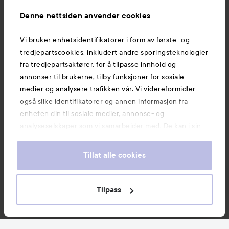
Informasjon
Denne nettsiden anvender cookies
Vi bruker enhetsidentifikatorer i form av første- og
Også av interesse
tredjepartscookies, inkludert andre sporingsteknologier
fra tredjepartsaktører, for å tilpasse innhold og
annonser til brukerne, tilby funksjoner for sosiale
medier og analysere trafikken vår. Vi videreformidler
også slike identifikatorer og annen informasjon fra
enheten din til sosiale medier, annonse- og
analyseselskaper som vi samarbeider med. De kan i sin
tur kombinere denne informasjonen med annen
informasjon som du har oppgitt eller som de har samlet
Tillat alle cookies
inn når du har benyttet tjenestene deres. Du godtar
våre cookies ved å fortsette å bruke nettsiden vår. For
informasjon om hvordan du kan endre innstillingene for
Tilpass
Copyright 2026
cookies, se vår Cookie Policy.
E-handel av Avensia