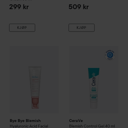
299 kr
509 kr
KJØP
KJØP
Bye Bye Blemish
Hyaluronic Acid Facial Moisturizer
CeraVe
Blemish Control Gel
50 ml
40
15
Bye Bye Blemish
CeraVe
Hyaluronic Acid Facial
Blemish Control Gel
40 ml