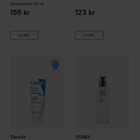
Moisturizer
50 ml
155 kr
123 kr
KJØP
KJØP
CeraVe
Oil Control Moisturising Gel-cream
COSRX
Oil Free Ultra Moistur
52 ml
269 kr
CeraVe
COSRX