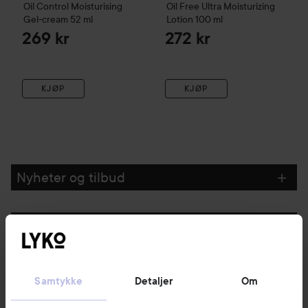
Oil Control Moisturising
Oil Free Ultra Moisturizing
Gel-cream
52 ml
Lotion
100 ml
269 kr
272 kr
KJØP
KJØP
Nyheter og tilbud
Følg oss
Kundeservice
Samtykke
Detaljer
Om