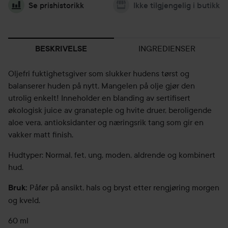
Se prishistorikk
Ikke tilgjengelig i butikk
INGREDIENSER
BESKRIVELSE
Oljefri fuktighetsgiver som slukker hudens tørst og
balanserer huden på nytt. Mangelen på olje gjør den
utrolig enkelt! Inneholder en blanding av sertifisert
økologisk juice av granateple og hvite druer, beroligende
aloe vera, antioksidanter og næringsrik tang som gir en
vakker matt finish.
Hudtyper: Normal, fet, ung, moden, aldrende og kombinert
hud.
Påfør på ansikt, hals og bryst etter rengjøring morgen
Bruk:
og kveld.
60 ml