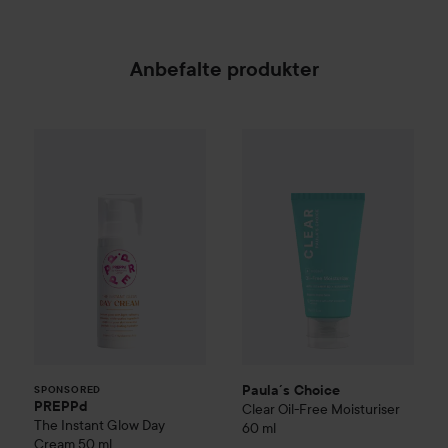
Anbefalte produkter
PREPPd
The Instant Glow Day Cream
Paula´s Choice
Clear
50 ml
Oil-Free 
299 kr
SPONSORED
Paula´s Choice
SPONSORED
PREPPd
Clear
Oil-Free Moisturiser
The Instant Glow Day
60 ml
Cream
50 ml