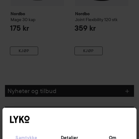
Nordbo
Nordbo
Mage 30 kap
Joint Flexibility
120 stk
175 kr
359 kr
KJØP
KJØP
Nyheter og tilbud
Følg oss
Kundeservice
Samtykke
Detaljer
Om