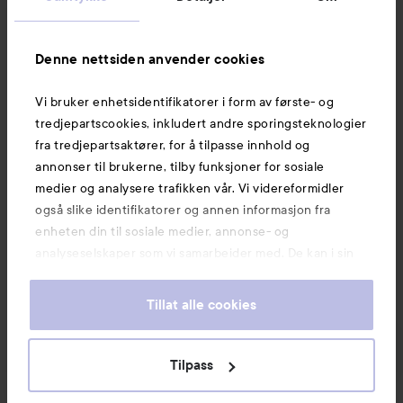
Informasjon
Denne nettsiden anvender cookies
Vi bruker enhetsidentifikatorer i form av første- og
Også av interesse
tredjepartscookies, inkludert andre sporingsteknologier
fra tredjepartsaktører, for å tilpasse innhold og
annonser til brukerne, tilby funksjoner for sosiale
medier og analysere trafikken vår. Vi videreformidler
også slike identifikatorer og annen informasjon fra
enheten din til sosiale medier, annonse- og
analyseselskaper som vi samarbeider med. De kan i sin
tur kombinere denne informasjonen med annen
informasjon som du har oppgitt eller som de har samlet
Tillat alle cookies
inn når du har benyttet tjenestene deres. Du godtar
våre cookies ved å fortsette å bruke nettsiden vår. For
informasjon om hvordan du kan endre innstillingene for
Tilpass
Copyright 2026
cookies, se vår Cookie Policy.
E-handel av Avensia