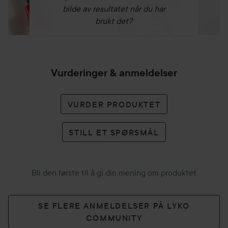
bilde av resultatet når du har
brukt det?
Bruk:
2 kapsler per dag. Tas gjerne i forbindelse med måltid.
Kapselen bør ikke åpnes, siden den beskytter
Vurderinger & anmeldelser
melkesyrebakteriene. Kan tas kontinuerlig eller ved behov.
50 stk
VURDER PRODUKTET
STILL ET SPØRSMÅL
Bli den første til å gi din mening om produktet
SE FLERE ANMELDELSER PÅ LYKO
COMMUNITY