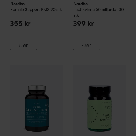
Nordbo
Nordbo
Female Support PMS
90 stk
LactiKvinna 50 miljarder
30
stk
355 kr
399 kr
KJØP
KJØP
Nordbo
Pure Magnesium, 180 kap
Great Earth
180 stk
Folsyra 400 mcg 
399 kr