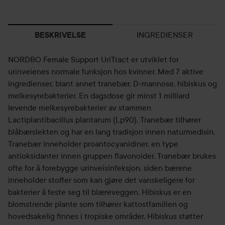
INGREDIENSER
BESKRIVELSE
NORDBO Female Support UriTract er utviklet for
urinveienes normale funksjon hos kvinner. Med 7 aktive
ingredienser, blant annet tranebær, D-mannose, hibiskus og
melkesyrebakterier. En dagsdose gir minst 1 milliard
levende melkesyrebakterier av stammen
Lactiplantibacillus plantarum (Lp90). Tranebær tilhører
blåbærslekten og har en lang tradisjon innen naturmedisin.
Tranebær inneholder proantocyanidiner, en type
antioksidanter innen gruppen flavonoider. Tranebær brukes
ofte for å forebygge urinveisinfeksjon, siden bærene
inneholder stoffer som kan gjøre det vanskeligere for
bakterier å feste seg til blæreveggen. Hibiskus er en
blomstrende plante som tilhører kattostfamilien og
hovedsakelig finnes i tropiske områder. Hibiskus støtter