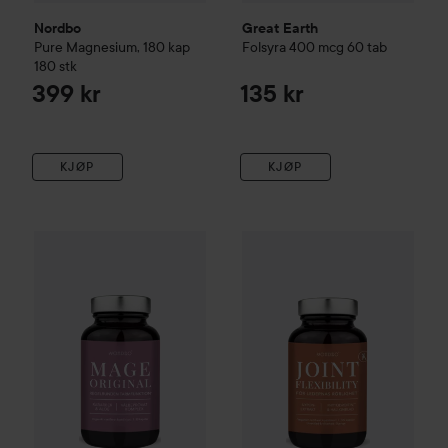
Nordbo
Great Earth
Pure Magnesium, 180 kap
Folsyra 400 mcg 60 tab
180 stk
399 kr
135 kr
KJØP
KJØP
Nordbo
Mage 30 kap
Nordbo
Joint Flexibility
120 st
175 kr