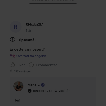
Rf4xdpz2kf
1 år
Innlegget ble opprettet 1 år
Spørsmål
Er dette vannbasert?
Oversatt fra engelsk
Liker
1 kommentar
497 visninger
Maria L.
Brukerens rolle: Kundeservice på Lyko.
1 år
Kommentaren lades 1 år
KUNDESERVICE PÅ LYKO
Hei! 
