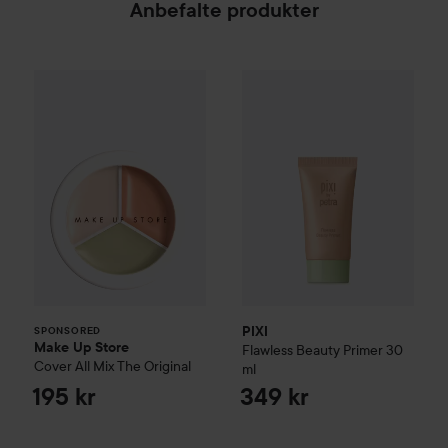
Anbefalte produkter
Make Up Store
Cover All Mix
PIXI
Flawless Beauty Primer
The Original
30
195 kr
SPONSORED
PIXI
SPONSORED
Make Up Store
Flawless Beauty Primer
30
Cover All Mix
The Original
ml
195 kr
349 kr