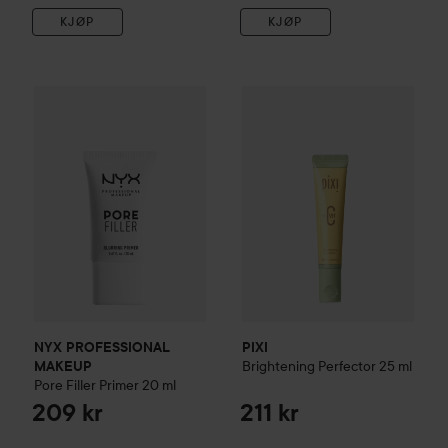
KJØP
KJØP
NYX PROFESSIONAL MAKEUP
PIXI
Pore Filler Primer
Brightening Perfector
20 ml
25 
209 
NYX PROFESSIONAL
PIXI
Brightening Perfector
25 ml
MAKEUP
Pore Filler Primer
20 ml
209 kr
211 kr