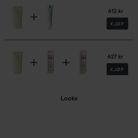
612 kr
KJØP
627 kr
KJØP
Looks
WE ARE LYKO