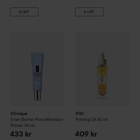
KJØP
KJØP
Clinique
Even Better
Pore Minimizer Primer
PIXI
Priming Oil
30 ml
30 ml
433 kr
409 kr
Clinique
PIXI
Even Better
Pore Minimizer
Priming Oil
30 ml
Primer
30 ml
433 kr
409 kr