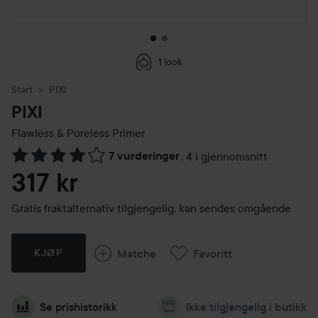
1 look
Start
PIXI
PIXI
Flawless & Poreless Primer
7 vurderinger
,
4 i gjennomsnitt
Gå til Vurderinger & anmeldelser
317 kr
Gratis fraktalternativ tilgjengelig, kan sendes omgående
Matche
Favoritt
KJØP
Se prishistorikk
Ikke tilgjengelig i butikk