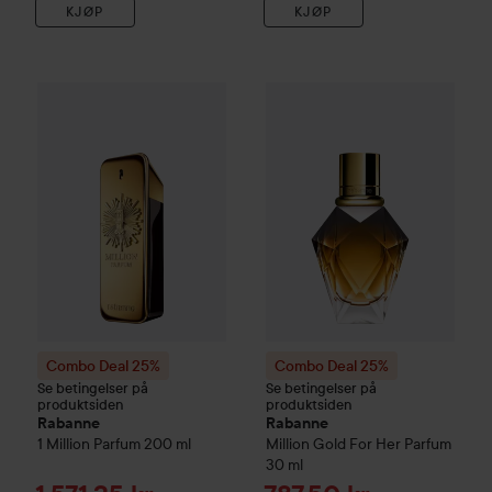
KJØP
KJØP
Tilbudspr
1.571,25 kr
Combo Deal 25%
Rabanne
1 Million Parfum
Combo Deal 25%
200 ml
Rabanne
Mil
Uten kampanje 2.09
Combo Deal 25%
Combo Deal 25%
Se betingelser på
Se betingelser på
produktsiden
produktsiden
Rabanne
Rabanne
1 Million Parfum
200 ml
Million Gold
For Her Parfum
30 ml