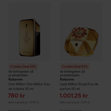
Combo Deal 25%
Rabanne
One Million
Combo Deal 25%
One Million Eau de to
Rabanne
Lad
Combo Deal 25%
Combo Deal 25%
Se betingelser på
Se betingelser på
produktsiden
produktsiden
Rabanne
Rabanne
One Million
One Million Eau
Lady Million Royal Eau de
de toilette
50 ml
parfum
50 ml
Tilbudspris
Tilbudspris
780 kr
1.001,25 kr
Uten kampanje 1.040 kr
Uten kampanje 1.335 kr