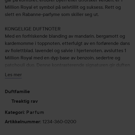
Million Royal et symbol på selvtillit og suksess. Rett og
slett en Rabanne-parfyme som skiller seg ut.
KONGELIGE DUFTNOTER
Med en forfriskende blanding av mandarin, bergamott og
kardemomme i toppnoten, etterfulgt av en forførende dans
av fiolettblad, lavendel og salvie i hjertenoten, avsluttes 1
Million Royal med en dyp base av benzoin, sedertre og
patchouli duo. Denne kontrasterende signaturen gir duften
en oppløftende og samtidig dyp karakter som er vanskelig
Les mer
å glemme. Like mye som denne herreparfymen er én på
millionen, er den revolusjonerende innen herreparfyme. En
Duftfamilie
parfyme du kan ta med deg overalt.
Treaktig rav
ROYAL DESIGN
Parfum
Kategori
:
Den ikoniske 1 Million-gullbarren har fått nytt liv i 1 Million
1234-360-0200
Artikkelnummer
:
Royal med et snev av kongelig eleganse. Flasken er et
mesterverk med kongelige insignier og en rød juvel som