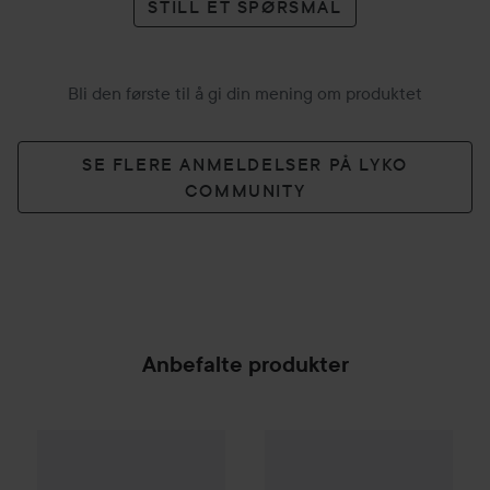
STILL ET SPØRSMÅL
Bli den første til å gi din mening om produktet
SE FLERE ANMELDELSER PÅ LYKO
COMMUNITY
Anbefalte produkter
Define
Hydration Rep Leave-in Treatment
100 ml
8
SPONSORED
Combo Deal 25%
Rabanne
One