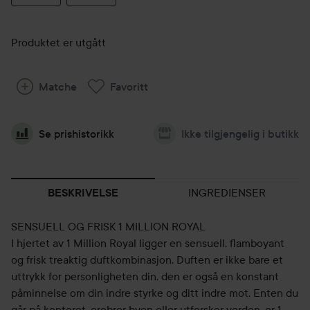
Produktet er utgått
Matche
Favoritt
Se prishistorikk
Ikke tilgjengelig i butikk
INGREDIENSER
BESKRIVELSE
SENSUELL OG FRISK 1 MILLION ROYAL
I hjertet av 1 Million Royal ligger en sensuell, flamboyant
og frisk treaktig duftkombinasjon. Duften er ikke bare et
uttrykk for personligheten din, den er også en konstant
påminnelse om din indre styrke og ditt indre mot. Enten du
går på kontoret, erobrer byen eller utforsker verden, er 1