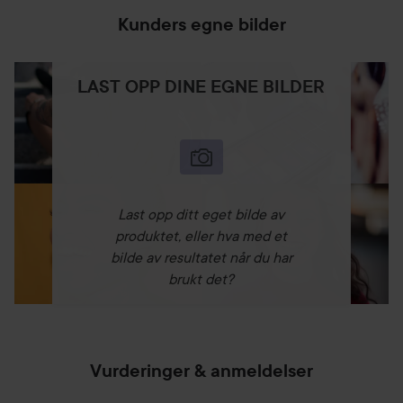
symboliserer mot og besluttsomhet. Når du bruker denne
Kunders egne bilder
duften, bærer du ikke bare en parfyme, men en krone av
selvtillit og kongelig autoritet. Finn din indre selvtillit og ta
steget inn i det kongelige kongeriket.
LAST OPP DINE EGNE BILDER
1 MILLION ROYAL PARFYME
1 Million Royal er ikke bare en duft for dagen, men en
trofast følgesvenn som varer hele dagen. Med en høy
konsentrasjon av parfymeolje gir den et tydelig duftspor
som holder seg sterkt fra morgen til kveld. Uansett hvor
Last opp ditt eget bilde av
dagen tar deg, vil 1 Million Royal være din trofaste
produktet, eller hva med et
følgesvenn som hele tiden minner deg om ditt mot og din
bilde av resultatet når du har
kongelige posisjon. Du er kongen - la 1 Million Royal være
brukt det?
din krone.
DUFTNOTER:
Toppnoter: Mandarin, bergamott og kardemomme.
Vurderinger & anmeldelser
Hjertenoter: Fiolettblad, lavendel og salvie
Bunnnoter: Benzoin, Cedarwood og Patchouli Duo.