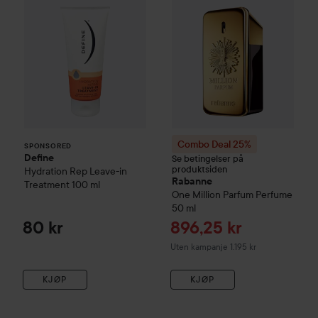
Combo Deal 25%
SPONSORED
Define
Se betingelser på
produktsiden
Hydration Rep Leave-in
Rabanne
Treatment
100 ml
One Million Parfum Perfume
50 ml
Tilbudspris
80 kr
896,25 kr
Uten kampanje 1.195 kr
KJØP
KJØP