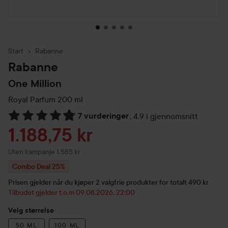
Start
Rabanne
Rabanne
One Million
Royal Parfum
200 ml
7 vurderinger
,
4.9 i gjennomsnitt
Gå til Vurderinger & anmeldelser
Tilbudspris
1.188,75 kr
Uten kampanje 1.585 kr
Combo Deal 25%
Prisen gjelder når du kjøper 2 valgfrie produkter for totalt 490 kr
Tilbudet gjelder t.o.m 09.08.2026, 22:00
Velg størrelse
50 ML
100 ML