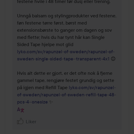
festene hvile i 48 timer før dusj eller trening. 

Unngå balsam og stylingprodukter ved festene, 
føn festene tørre først, børst med 
extensionsbørste to ganger om dagen og sov 
med flette; hvis du har tynt hår kan Single 
Sided Tape hjelpe mot glid 
lyko.com/sv/rapunzel-of-sweden/rapunzel-of-
sweden-single-sided-tape--transparent-4x1
 😊

Hvis alt dette er gjort, er det ofte nok å fjerne 
gammel tape, rengjøre festet grundig og sette 
på igjen med Refill Tape 
lyko.com/sv/rapunzel-
of-sweden/rapunzel-of-sweden-refill-tape-48-
pcs-4--onesize
 ✨
Liker