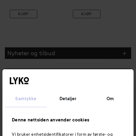
KJØP
KJØP
Nyheter og tilbud
Følg oss
Kundeservice
Samtykke
Detaljer
Om
Informasjon
Denne nettsiden anvender cookies
Vi bruker enhetsidentifikatorer i form av første- og