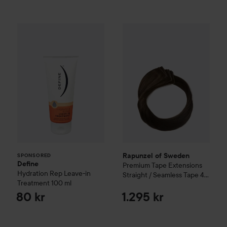
Define
Hydration Rep Leave-in Treatment
Rapunzel of Sweden
Premium 
100 ml
8
SPONSORED
Rapunzel of Sweden
SPONSORED
Define
Premium Tape Extensions
Hydration Rep Leave-in
Straight / Seamless Tape 4
Treatment
100 ml
cm / 8 pieces50 cm
2.3
Chocolate Brown
80 kr
1.295 kr