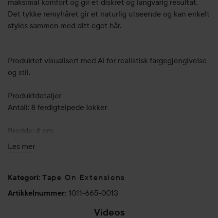
maksimal komfort og gir et diskret og langvarig resultat.
Det tykke remyhåret gir et naturlig utseende og kan enkelt
styles sammen med ditt eget hår.
Produktet visualisert med AI for realistisk fargegjengivelse
og stil.
Produktdetaljer
Antall: 8 ferdigteipede lokker
Bredde: 4 cm
Les mer
Festehøyde: 1 cm
Vekt: 18 gram hår fordelt på åtte ferdigteipede biter
Tape On Extensions
Kategori
:
1011-665-0013
Artikkelnummer
:
Hvor mange trenger jeg
Videos
1–4 pakker Classic Tape 4 cm for lett fortykkelse