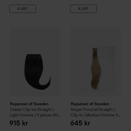
KJØP
KJØP
Rapunzel of Sweden
Classic Clip-ins Straight / Light Volum
Rapunzel of Sweden
Vegan Po
Rapunzel of Sweden
Rapunzel of Sweden
Classic Clip-ins Straight /
Vegan Ponytail Straight /
Light Volume / 3 pieces 40
Clip-in / Medium Volume 50
cm
1.2 Black Brown
cm
Brown Ash Blonde
915 kr
645 kr
Balayage B5.1/7.4