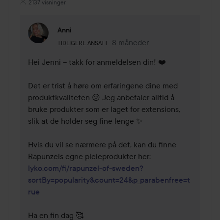
2137 visninger
Anni
Brukerens rolle: Tidligere ansatt.
8 måneder
Kommentaren lades 8 måneder
TIDLIGERE ANSATT
Hei Jenni – takk for anmeldelsen din! ❤️

Det er trist å høre om erfaringene dine med 
produktkvaliteten 😕 Jeg anbefaler alltid å 
bruke produkter som er laget for extensions, 
slik at de holder seg fine lenge ✨

Hvis du vil se nærmere på det, kan du finne 
Rapunzels egne pleieprodukter her: 
lyko.com/fi/rapunzel-of-sweden?
sortBy=popularity&count=24&p_parabenfree=t
rue
Ha en fin dag 🥰