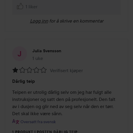
1 liker
Logg inn
for å skrive en kommentar
Julia Svensson
1 uke
Innlegget ble opprettet 1 uke
Verifisert kjøper
Vurdering:
Dårlig teip
1
av
Teipen er utrolig dårlig selv om jeg har fulgt alle 
5
instruksjoner og satt den på profesjonelt. Den falt 
av i dusjen og glir ned av seg selv når den er tørr. 
Det skal ikke være sånn.
Oversatt fra svensk
1 PRODUKT I POSTEN DÅRLIG TEIP