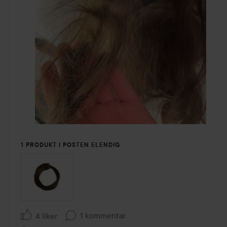
6. Ved flytting og fjerning, bruk Hair Extensions Remover
for å unngå slitasje på eget hår
Tips! Synes du det blir for tungt med to hårlokker som
omslutter sin egen hårseksjon? Fest i stedet hårlokkene
med Single Sided Tape.
1 PRODUKT I POSTEN ELENDIG
1 kommentar
4 liker