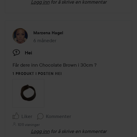
Logg inn
for å skrive en kommentar
Marzena Hagel
6 måneder
Innlegget ble opprettet 6 måneder
Hei
Får dere inn Chocolate Brown i 30cm ? 
1 PRODUKT I POSTEN HEI
Liker
Kommenter
1011 visninger
Logg inn
for å skrive en kommentar