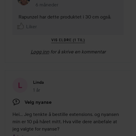
6 måneder
Kommentaren lades 6 måneder
 Rapunzel har dette produktet i 30 cm også. 
Liker
VIS ELDRE (1 TIL)
Logg inn
for å skrive en kommentar
Linda
1 år
Innlegget ble opprettet 1 år
Velg nyanse
Hei... Jeg tenkte å bestille extensions, og nyansen 
min er 10 på håret mitt. Hva ville dere anbefale at 
jeg valgte for nyanse?