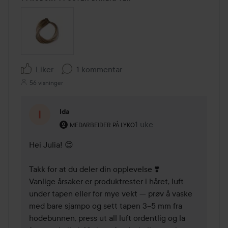
Liker
1 kommentar
56 visninger
Ida
Brukerens rolle: Medarbeider på Lyko.
1 uke
Kommentaren lades 1 uke
MEDARBEIDER PÅ LYKO
Hei Julia! 😊 

Takk for at du deler din opplevelse ❣️ 

Vanlige årsaker er produktrester i håret, luft 
under tapen eller for mye vekt — prøv å vaske 
med bare sjampo og sett tapen 3–5 mm fra 
hodebunnen, press ut all luft ordentlig og la 