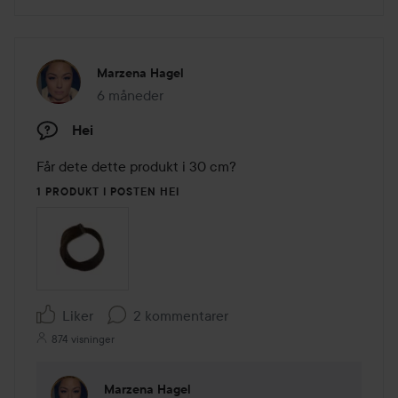
Marzena Hagel
6 måneder
Innlegget ble opprettet 6 måneder
Hei
Får dete dette produkt i 30 cm? 
1 PRODUKT I POSTEN HEI
Liker
2 kommentarer
874 visninger
Marzena Hagel