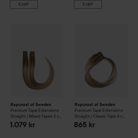
KJØP
KJØP
Rapunzel of Sweden
Premium Tape Extensions Straight / M
Rapunzel of Sweden
Premium 
Rapunzel of Sweden
Rapunzel of Sweden
Premium Tape Extensions
Premium Tape Extensions
Straight / Mixed Tapes 3 cm
Straight / Classic Tape 4 cm
/ 8 pieces 50 cm
Dark Ashy
/ 8 pieces 50 cm
Dark Ashy
1.079 kr
865 kr
Blonde Balayage B2.6/10.8
Blonde Balayage B2.6/10.8