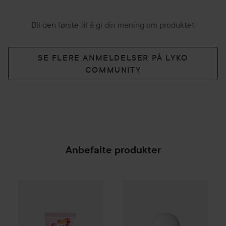
Bli den første til å gi din mening om produktet
SE FLERE ANMELDELSER PÅ LYKO
COMMUNITY
Anbefalte produkter
PREPPd
The Instant Glow Body Lotion
Gave på kjøpet
Rituals
200 ml
Hair Pe
199 
SPONSORED