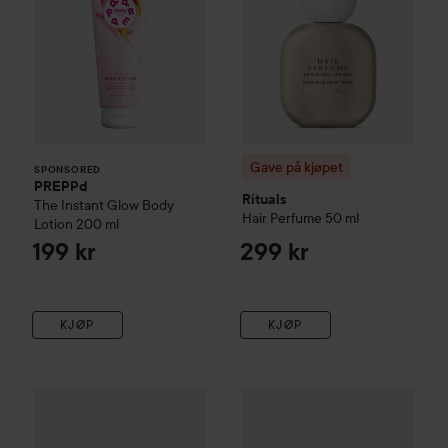
Gave på kjøpet
SPONSORED
PREPPd
Rituals
The Instant Glow Body
Hair Perfume
50 ml
Lotion
200 ml
199 kr
299 kr
KJØP
KJØP
Gave på kjøpet
Rituals
The Ritual of Sakura
Foaming Shower G
Gave på kjøpet
Rituals
The Rit