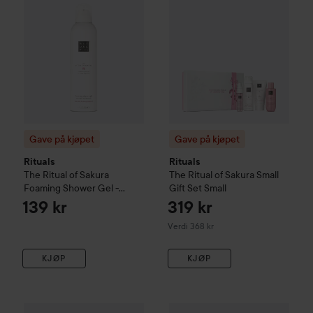
Gave på kjøpet
Gave på kjøpet
Rituals
Rituals
The Ritual of Sakura
The Ritual of Sakura
Small
Foaming Shower Gel -
Gift Set
Small
Floral - Kirsebærblomst &
139 kr
319 kr
Rismelk
200 ml
Verdi 368 kr
KJØP
KJØP
Gave på kjøpet
Rituals
Ultra Shine Gloss Stick
Gave på kjøpet
Rituals
Blushed Almo
The Rit