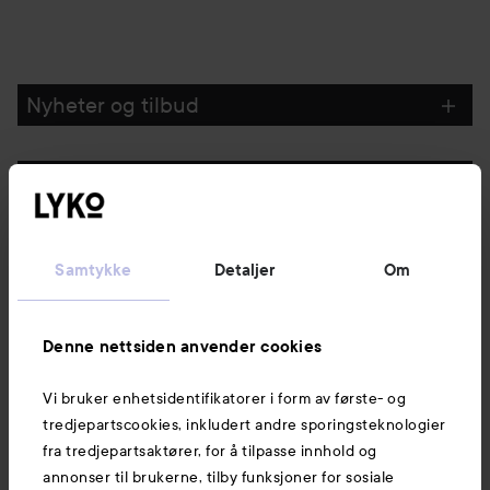
Nyheter og tilbud
Følg oss
Kundeservice
Samtykke
Detaljer
Om
Informasjon
Denne nettsiden anvender cookies
Vi bruker enhetsidentifikatorer i form av første- og
Også av interesse
tredjepartscookies, inkludert andre sporingsteknologier
fra tredjepartsaktører, for å tilpasse innhold og
annonser til brukerne, tilby funksjoner for sosiale