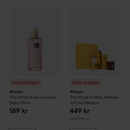
Gave på kjøpet
Rituals
The Ritual of Sakura
Hand Balm
175 ml
Gave på kjøpet
Rituals
The Rit
Gave på kjøpet
Gave på kjøpet
Rituals
Rituals
The Ritual of Sakura
Hand
The Ritual of Mehr
Medium
Balm
175 ml
Gift Set
Medium
189 kr
449 kr
Verdi 596 kr