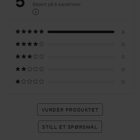
Vurdering:
5
Basert på 6 karakterer
i
5
Basert
på
6
0
6
0
karakterer
0
0
VURDER PRODUKTET
STILL ET SPØRSMÅL