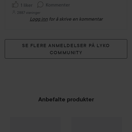
5
Kommenter
1 liker
2887 visninger
Logg inn
for å skrive en kommentar
SE FLERE ANMELDELSER PÅ LYKO
COMMUNITY
Anbefalte produkter
Define
Hydration Rep Leave-in Treatment
Gave på kjøpet
Rituals
100 ml
Hair Pe
8
SPONSORED