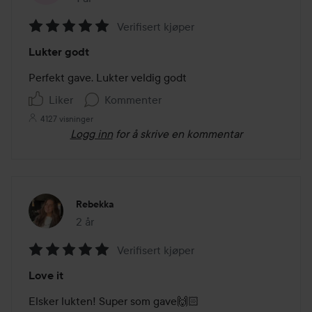
Verifisert kjøper
Vurdering:
Lukter godt
5
av
Perfekt gave. Lukter veldig godt 
5
Liker
Kommenter
4127 visninger
Logg inn
for å skrive en kommentar
Rebekka
2 år
Innlegget ble opprettet 2 år
Verifisert kjøper
Vurdering:
Love it
5
av
Elsker lukten! Super som gave🙌🏻