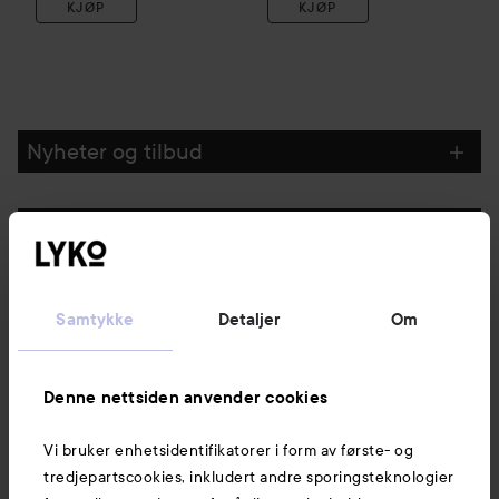
KJØP
KJØP
Nyheter og tilbud
Følg oss
Kundeservice
Samtykke
Detaljer
Om
Informasjon
Denne nettsiden anvender cookies
Vi bruker enhetsidentifikatorer i form av første- og
Også av interesse
tredjepartscookies, inkludert andre sporingsteknologier