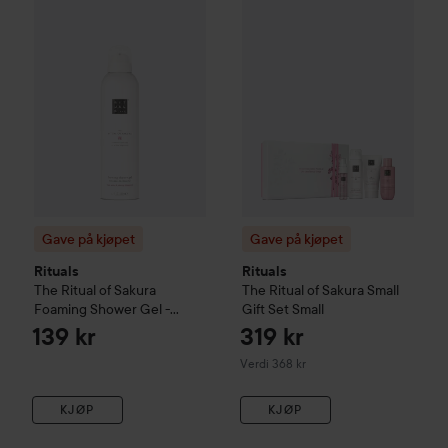
Gave på kjøpet
Rituals
The Rit
Gave på kjøpet
Gave på kjøpet
Rituals
Rituals
The Ritual of Sakura
The Ritual of Sakura
Small
Foaming Shower Gel -
Gift Set
Small
Floral - Kirsebærblomst &
139 kr
319 kr
Rismelk
200 ml
Verdi 368 kr
KJØP
KJØP