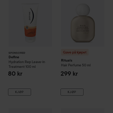
Gave på kjøpet
SPONSORED
Define
Rituals
Hydration Rep Leave-in
Hair Perfume
50 ml
Treatment
100 ml
80 kr
299 kr
KJØP
KJØP
Gave på kjøpet
Rituals
The Ritual of Sakura
Foaming Shower G