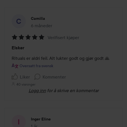
Camilla
6 måneder
Innlegget ble opprettet 6 måneder
Verifisert kjøper
Vurdering:
Elsker
5
av
Rituals er aldri feil. Alt lukter godt og gjør godt 🙏
5
Oversatt fra svensk
Liker
Kommenter
40 visninger
Logg inn
for å skrive en kommentar
Inger Eline
1 år
Innlegget ble opprettet 1 år