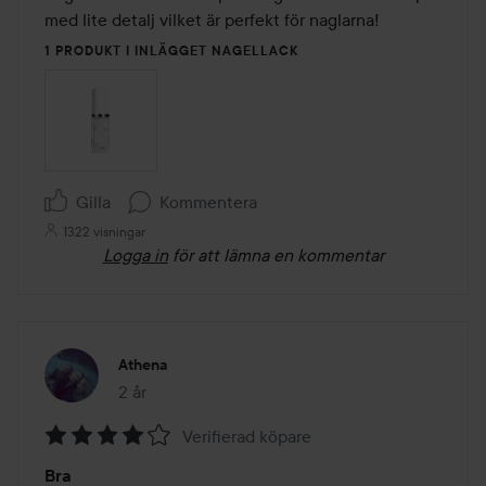
med lite detalj vilket är perfekt för naglarna!
1 PRODUKT I INLÄGGET NAGELLACK
Gilla
Kommentera
1322 visningar
Logga in
för att lämna en kommentar
Athena
2 år
Inlägget skapades 2 år
Verifierad köpare
Betyg:
Bra