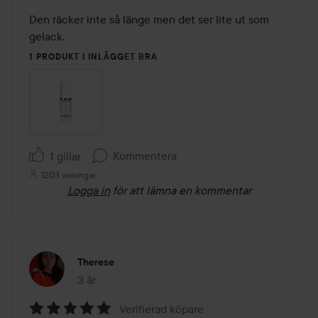
4
av
Den räcker inte så länge men det ser lite ut som 
5
gelack.
1 PRODUKT I INLÄGGET BRA
Kommentera
1 gillar
1203 visningar
Logga in
för att lämna en kommentar
Therese
3 år
Inlägget skapades 3 år
Verifierad köpare