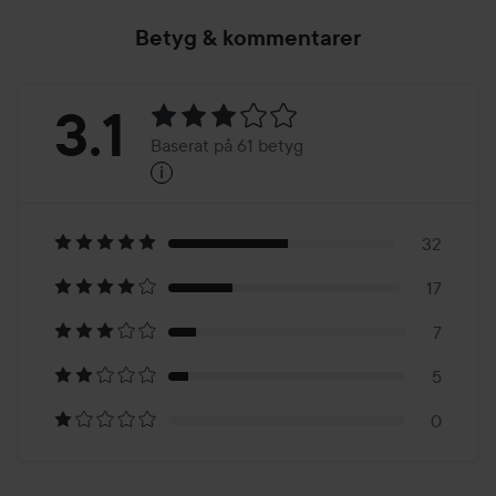
Betyg & kommentarer
Betyg:
3.1
Baserat på 61 betyg
i
3.1
Baserat
på
32
17
61
7
betyg
5
0