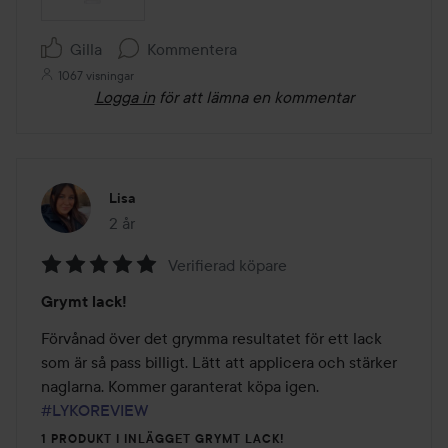
Gilla
Kommentera
1067 visningar
Logga in
för att lämna en kommentar
Lisa
2 år
Inlägget skapades 2 år
Verifierad köpare
Betyg:
Grymt lack!
5
av
Förvånad över det grymma resultatet för ett lack 
5
som är så pass billigt. Lätt att applicera och stärker 
naglarna. Kommer garanterat köpa igen.  
#LYKOREVIEW
1 PRODUKT I INLÄGGET GRYMT LACK!