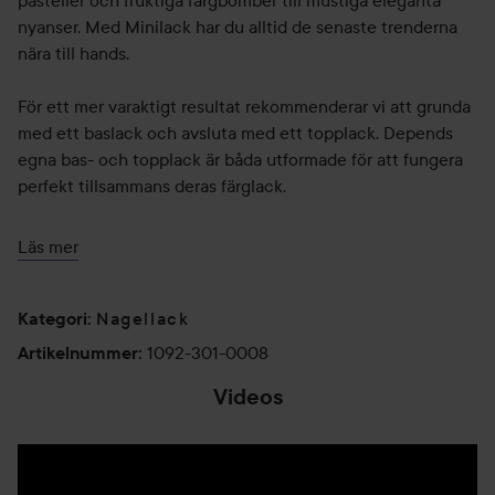
pasteller och fruktiga färgbomber till mustiga eleganta
nyanser. Med Minilack har du alltid de senaste trenderna
nära till hands.
För ett mer varaktigt resultat rekommenderar vi att grunda
med ett baslack och avsluta med ett topplack. Depends
egna bas- och topplack är båda utformade för att fungera
perfekt tillsammans deras färglack.
5ml
Användning:
Läs mer
Börja med att grunda med ett baslack för ett mer hållbart
resultat. Stryk sedan försiktigt ut båda sidorna på
Nagellack
Kategori
:
nagellacksborsten när du öppnar flaskan, för att få en bra
mängd lack på borsten. Stryk ut nagellacket längs mitten
1092-301-0008
Artikelnummer
:
av nageln, några millimeter från nagelbandet, och applicera
Videos
sedan ett penseldrag på vardera sida av nageln. Släta ut
ytan av nageln med ett avslutande penseldrag. För förhöjd
färg och långvarigt resultat, avsluta med ett topplack.