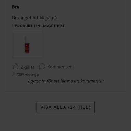
Betyg:
Bra
5
av
Bra, inget att klaga på.
5
1 PRODUKT I INLÄGGET BRA
Kommentera
2 gillar
1289 visningar
Logga in
för att lämna en kommentar
VISA ALLA (24 TILL)