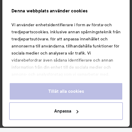
Information
Denna webbplats använder cookies
Du kanske också gillar
Vi använder enhetsidentifierare i form av första-och
tredjepartscookies, inklusive annan spårningsteknik från
tredjepartsutövare, för att anpassa innehållet och
annonserna till användarna, tillhandahålla funktioner för
sociala medier och analysera vår trafik. Vi
vidarebefordrar även sådana identifierare och annan
information från din enhet till de sociala medier och
annons- och analysföretag som vi samarbetar med.
Dessa kan i sin tur kombinera informationen med annan
information som du har tillhandahållit eller som de har
Tillåt alla cookies
samlat in när du har använt deras tjänster. Du godkänner
våra cookies vid fortsatt användande av vår webbplats.
Copyright 2026
För information om hur du kan ändra inställningarna för
Anpassa
E-handel av Avensia
cookies, se vår
Cookie Policy