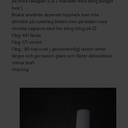
på mina tånaglar! (Ca 2 månader med bling blinget 
kvar )

Brukar använda depends topplack men inte 
ditmålat på nudefärg bilden men på bilden med 
vinröda naglarna med lite bling bling på 😉

Färg: 461 Nude 

Färg :171 vinröd

Färg: : 80 top coat ( genomskinlig) lacket sitter 
längre och ger kanon glans och fäster dekorations 
#tävling