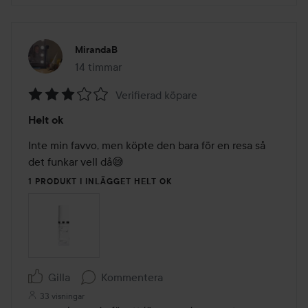
MirandaB
14 timmar
Inlägget skapades 14 timmar
Verifierad köpare
Betyg:
Helt ok
3
av
Inte min favvo, men köpte den bara för en resa så 
5
det funkar vell då😅
1 PRODUKT I INLÄGGET HELT OK
Gilla
Kommentera
33 visningar