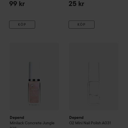
99 kr
25 kr
KÖP
KÖP
Depend
25 kr
O2
Mini Nail Polish
A0
Depend
Minilack
Concrete Jungle
838
Rekommenderat pris 29 kr
Depend
Depend
Minilack
Concrete Jungle
O2
Mini Nail Polish
A031