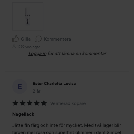
Gilla
Kommentera
1279 visningar
Logga in
för att lämna en kommentar
Ester Charlotta Lovisa
2 år
Inlägget skapades 2 år
Verifierad köpare
Betyg:
Nagellack
5
av
Jätte fin färg och inte för mycket. Med två lager blir 
5
färgen mer rosa och superfint glimmer i den! Simpel 