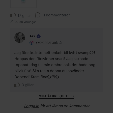
11 kommentarer
17 gillar
20158 visningar
Aka
Användarens roll: Lyko Creator.
5 år
Kommentaren lades 5 år
LYKO CREATOR
Jag förstår...inte helt enkelt bli kvitt svamp😞! 
Hoppas den försvinner snart! Jag saknade 
topcoat idag till min ombrelack, det hade nog 
blivit fint! Ska testa denna du använder 
Depend! Kram fina💞🌸💞
3 gillar
VISA ÄLDRE (10 TILL)
Logga in
för att lämna en kommentar