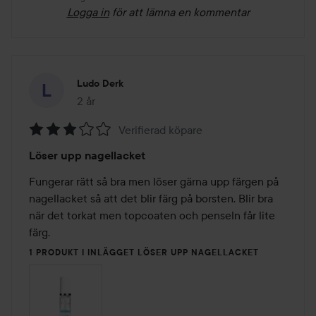
Logga in
för att lämna en kommentar
Ludo Derk
2 år
Inlägget skapades 2 år
Verifierad köpare
Betyg:
Löser upp nagellacket
3
av
Fungerar rätt så bra men löser gärna upp färgen på 
5
nagellacket så att det blir färg på borsten. Blir bra 
när det torkat men topcoaten och penseln får lite 
färg.
1 PRODUKT I INLÄGGET LÖSER UPP NAGELLACKET