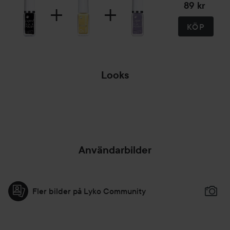
89 kr
KÖP
Looks
C
EG
SUMMER LOOK!
USA
PU
HOPPA ÖVER SEKTIONEN
Användarbilder
Fler bilder på Lyko Community