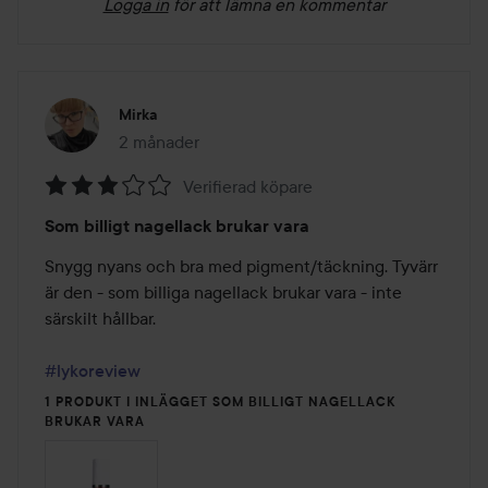
Logga in
för att lämna en kommentar
Mirka
2 månader
Inlägget skapades 2 månader
Verifierad köpare
Betyg:
Som billigt nagellack brukar vara
3
av
Snygg nyans och bra med pigment/täckning. Tyvärr 
5
är den - som billiga nagellack brukar vara - inte 
särskilt hållbar.

#lykoreview
1 PRODUKT I INLÄGGET SOM BILLIGT NAGELLACK
BRUKAR VARA