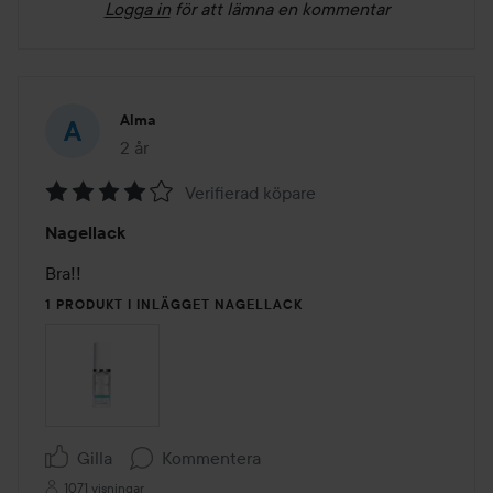
Logga in
för att lämna en kommentar
Alma
2 år
Inlägget skapades 2 år
Verifierad köpare
Betyg:
Nagellack
4
av
Bra!!
5
1 PRODUKT I INLÄGGET NAGELLACK
Gilla
Kommentera
1071 visningar