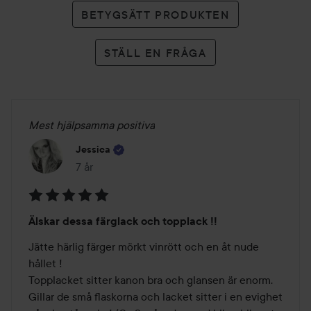
BETYGSÄTT PRODUKTEN
STÄLL EN FRÅGA
Mest hjälpsamma positiva
Jessica
7 år
Inlägget skapades 7 år
Betyg:
Älskar dessa färglack och topplack !!
5
av
Jätte härlig färger mörkt vinrött och en åt nude 
5
hållet ! 

Topplacket sitter kanon bra och glansen är enorm.

Gillar de små flaskorna och lacket sitter i en evighet 