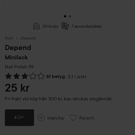
30 looks
7 användarbilder
Start
Depend
Depend
Minilack
Nail Polish
39
61 betyg
,
3.1 i snitt
Hoppa till Betyg & kommentarer
25 kr
Fri frakt vid köp från 300 kr, kan skickas omgående
Matcha
Favorit
KÖP