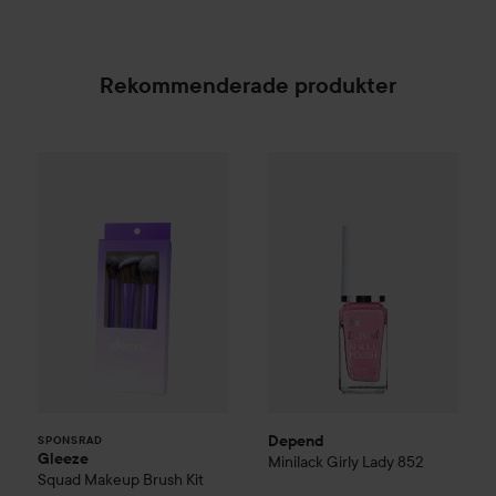
Rekommenderade produkter
Gleeze
Squad Makeup Brush Kit
Depend
Minilack
Girly Lady
85
99 kr
SPONSRAD
Depend
SPONSRAD
Gleeze
Minilack
Girly Lady
852
Squad Makeup Brush Kit