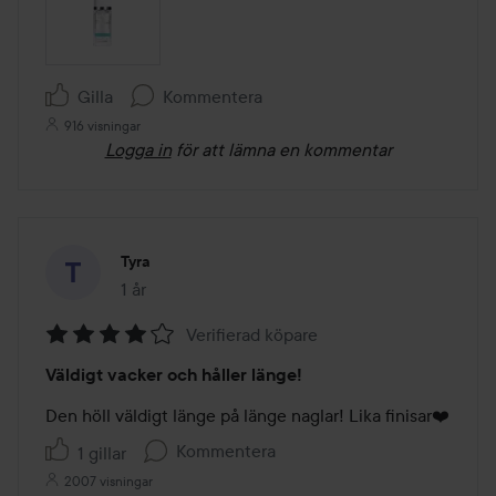
Gilla
Kommentera
916 visningar
Logga in
för att lämna en kommentar
Tyra
1 år
Inlägget skapades 1 år
Verifierad köpare
Betyg:
Väldigt vacker och håller länge!
4
av
Den höll väldigt länge på länge naglar! Lika finisar❤️
5
Kommentera
1 gillar
2007 visningar