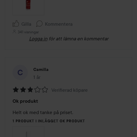
Gilla
Kommentera
341 visningar
Logga in
för att lämna en kommentar
Camilla
1 år
Inlägget skapades 1 år
Verifierad köpare
Betyg:
Ok produkt
3
av
Helt ok med tanke på priset. 
5
1 PRODUKT I INLÄGGET OK PRODUKT