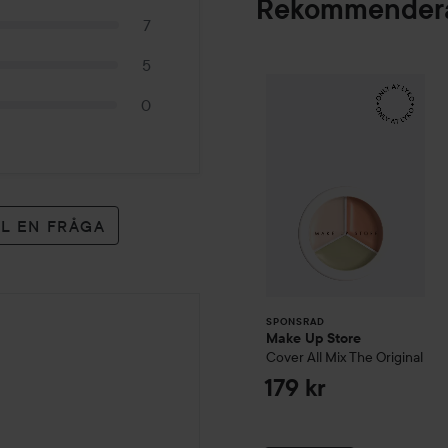
Rekommendera
7
5
Make Up Store
Cov
SPONSRAD
0
LL EN FRÅGA
SPONSRAD
Make Up Store
Cover All Mix
The Original
179 kr