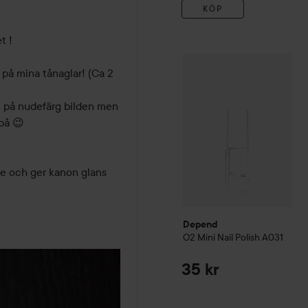
KÖP
 ! 

Depend
O2
Mini Nail Polis
 på mina tånaglar! (Ca 2 
 på nudefärg bilden men 
på 😉

re och ger kanon glans 
Depend
O2
Mini Nail Polish
A031
35 kr