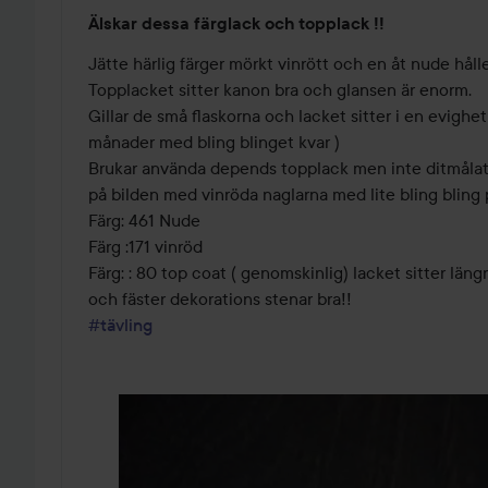
Betyg:
Älskar dessa färglack och topplack !!
5
av
Jätte härlig färger mörkt vinrött och en åt nude hållet
5
Topplacket sitter kanon bra och glansen är enorm.

Gillar de små flaskorna och lacket sitter i en evighet
månader med bling blinget kvar )

Brukar använda depends topplack men inte ditmålat
på bilden med vinröda naglarna med lite bling bling 
Färg: 461 Nude 

Färg :171 vinröd

Färg: : 80 top coat ( genomskinlig) lacket sitter läng
#tävling