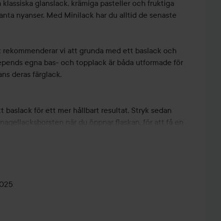
a klassiska glanslack, krämiga pasteller och fruktiga
anta nyanser. Med Minilack har du alltid de senaste
tat rekommenderar vi att grunda med ett baslack och
epends egna bas- och topplack är båda utformade för
ans deras färglack.
 baslack för ett mer hållbart resultat. Stryk sedan
 nagellacksborsten när du öppnar flaskan, för att få en
tryk ut nagellacket längs mitten av nageln, några
 och applicera sedan ett penseldrag på vardera sida av
PASTEL &
LICORICENAILS
eln med ett avslutande penseldrag. För förhöjd färg och
HOLO 🌸🌈
🖤
❄️SNOWNAILS❄️
ₖᵢ ₖᵢ
med ett topplack.
0025