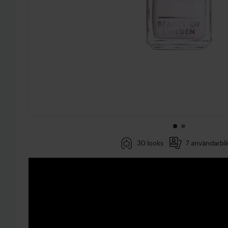
30 looks
7 användarbil