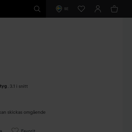
SE
etyg
,
3.1 i snitt
arer
r, kan skickas omgående
a
Favorit