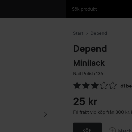
Start
Depend
Depend
Minilack
Nail Polish
136
61 b
Hoppa till Betyg & komment
25 kr
Fri frakt vid köp från 300 k
Match
KÖP