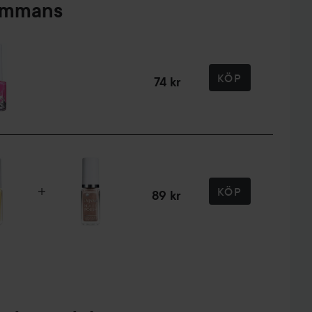
sammans
KÖP
74 kr
KÖP
89 kr