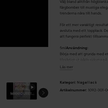
Välj bland alltifrån högblank
färgbomber till mustiga eleg
trenderna nära till hands.
För ett mer varaktigt resul
avsluta med ett topplack. D
att fungera perfekt tillsamm
5ml
Användning:
Börja med att grunda med ett
försiktigt ut båda sidorna på
bra mängd lack på borsten. S
Läs mer
millimeter från nagelbandet,
SPRING
PASTEL
nageln. Släta ut ytan av nag
ANOTHER
NAILS!
WHEEL 🍡
Nagellack
Kategori
:
långvarigt resultat, avsluta 
SPRING,
FLORAL
1092-301-
Artikelnummer
:
5 ml
MANICURE!...