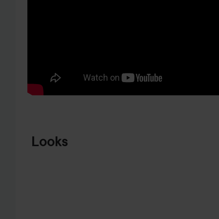
HOPPA TILL PRODUKTINFORMATION
Looks
CRACKED
SUMMER
EGGSHELL
LOOK!
USA
PUZZLE 🐣
HOPPA ÖVER SEKTIONEN