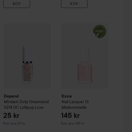
KÖP
KÖP
h
A031
25 kr
35 kr
Depend
Minilack
Dolly Dreamland
Essie
5214 DC Lollipop Love
Nail Lacquer
13 Mademoisell
Rekommendera
Depend
Essie
Minilack
Dolly Dreamland
Nail Lacquer
13
5214 DC Lollipop Love
Mademoiselle
25 kr
145 kr
Rekommenderat pris 29 kr
Rekommenderat pris 149 kr
Rek. pris 29 kr
Rek. pris 149 kr