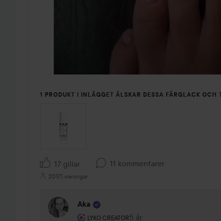
1 PRODUKT I INLÄGGET ÄLSKAR DESSA FÄRGLACK OCH 
11 kommentarer
17 gillar
20171 visningar
Aka
Användarens roll: Lyko Creator.
5 år
Kommentaren lades 5 år
LYKO CREATOR