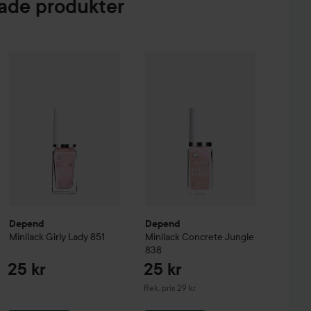
de produkter
er All Mix
Depend
Minilack
The Original
Girly Lady
851
179 kr
25 kr
Depend
Minilack
Concrete Jungle
Depend
Depend
Minilack
Girly Lady
851
Minilack
Concrete Jungle
838
25 kr
25 kr
Rekommenderat pris 29 kr
Rek. pris 29 kr