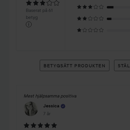
3.1
Baserat
Baserat på 61
på
betyg
i
61
betyg
BETYGSÄTT PRODUKTEN
STÄ
Mest hjälpsamma positiva
Jessica
7 år
Inlägget skapades 7 år