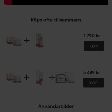
91% jämnare hudton
95% förbättrad textur
86% mindre fina linjer
Köps ofta tillsammans
50 ml
1 790 kr
KÖP
5 489 kr
KÖP
Användarbilder