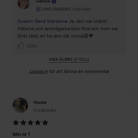
Cecilia
Användarens roll: Lyko Creator.
6 månader
Kommentaren lades 6 månader
LYKO CREATOR
Susann Gerd Marianne
 Ja, den var otäck! 
Hälarna och armbågarna blev fina sen, men var 
först rädd att ha den där också😄💗
Gilla
VISA ÄLDRE (7 TILL)
Logga in
för att lämna en kommentar
Nicole
5 månader
Inlägget skapades 5 månader
Betyg:
Min nr 1
5