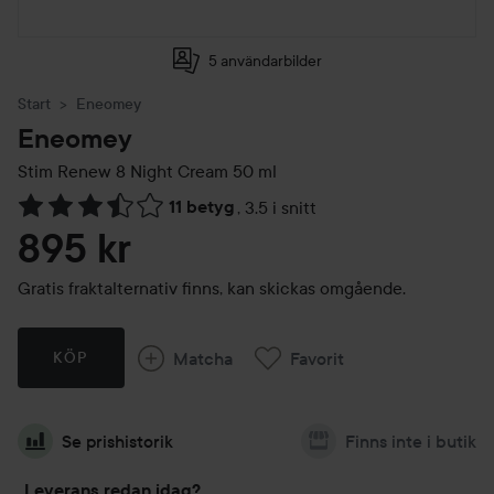
5 användarbilder
Start
Eneomey
Eneomey
Stim Renew 8 Night Cream
50 ml
11 betyg
,
3.5 i snitt
Hoppa till Betyg & kommentarer
895 kr
Gratis fraktalternativ finns, kan skickas omgående.
Matcha
Favorit
KÖP
Se prishistorik
Finns inte i butik
Leverans redan idag?