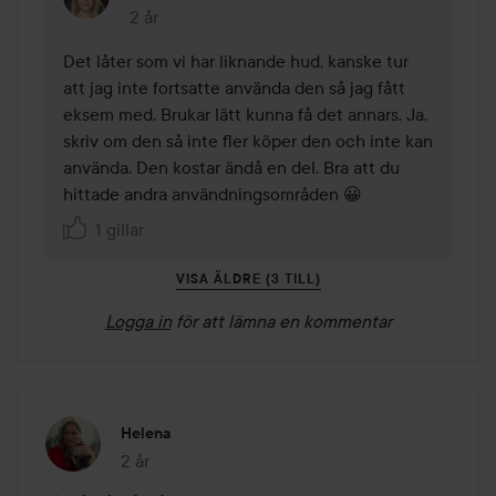
2 år
Kommentaren lades 2 år
Det låter som vi har liknande hud, kanske tur 
att jag inte fortsatte använda den så jag fått 
eksem med. Brukar lätt kunna få det annars. Ja, 
skriv om den så inte fler köper den och inte kan 
använda. Den kostar ändå en del. Bra att du 
hittade andra användningsområden 😀
1 gillar
VISA ÄLDRE (3 TILL)
Logga in
för att lämna en kommentar
Helena
2 år
Inlägget skapades 2 år