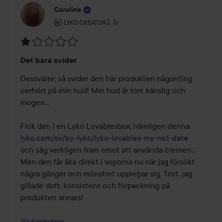
Caroline
Användarens roll: Lyko Creator.
2 år
Inlägget skapades 2 år
LYKO CREATOR
Betyg:
Det bara svider
1
av
Dessvärre; så svider den här produkten någonting 
5
oerhört på min hud! Min hud är torr, känslig och 
mogen...

Fick den i en Lyko Lovablesbox, nämligen denna: 
lyko.com/sv/by-lyko/lyko-lovables-my-no1-date
och såg verkligen fram emot att använda cremen... 
Men den får åka direkt i soporna nu när jag försökt 
några gånger och mönstret upprepar sig. Trist, jag 
gillade doft, konsistens och förpackning på 
produkten annars!

#lykoreview