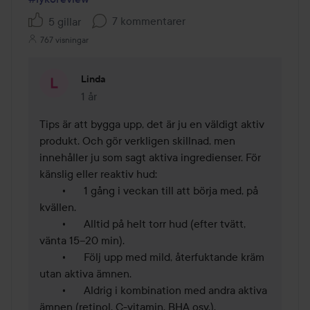
7 kommentarer
5 gillar
767 visningar
Linda
1 år
Kommentaren lades 1 år
Tips är att bygga upp, det är ju en väldigt aktiv 
produkt. Och gör verkligen skillnad, men 
innehåller ju som sagt aktiva ingredienser. För 
känslig eller reaktiv hud:

	•	1 gång i veckan till att börja med, på 
kvällen.

	•	Alltid på helt torr hud (efter tvätt, 
vänta 15–20 min).

	•	Följ upp med mild, återfuktande kräm 
utan aktiva ämnen.

	•	Aldrig i kombination med andra aktiva 
ämnen (retinol, C-vitamin, BHA osv.).
