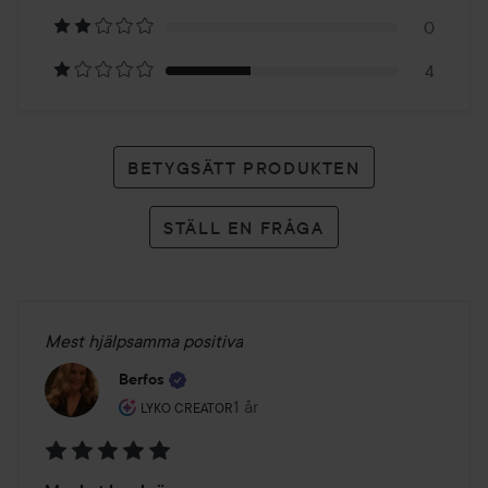
betyg
0
4
BETYGSÄTT PRODUKTEN
STÄLL EN FRÅGA
Mest hjälpsamma positiva
Berfos
Användarens roll: Lyko Creator.
1 år
Inlägget skapades 1 år
LYKO CREATOR
Betyg: