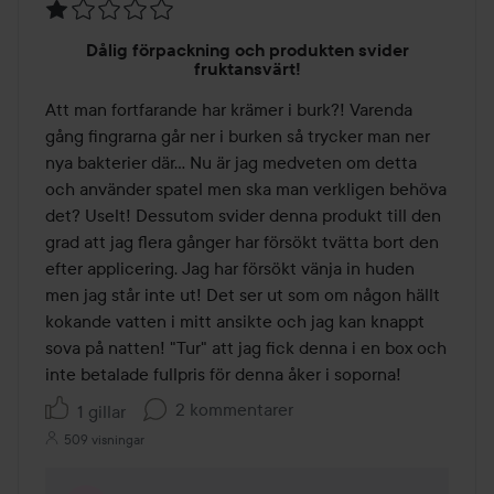
Betyg:
Dålig förpackning och produkten svider
1
fruktansvärt!
av
Att man fortfarande har krämer i burk?! Varenda 
5
gång fingrarna går ner i burken så trycker man ner 
nya bakterier där... Nu är jag medveten om detta 
och använder spatel men ska man verkligen behöva 
det? Uselt! Dessutom svider denna produkt till den 
grad att jag flera gånger har försökt tvätta bort den 
efter applicering. Jag har försökt vänja in huden 
men jag står inte ut! Det ser ut som om någon hällt 
kokande vatten i mitt ansikte och jag kan knappt 
sova på natten! "Tur" att jag fick denna i en box och 
inte betalade fullpris för denna åker i soporna!
2 kommentarer
1 gillar
509 visningar