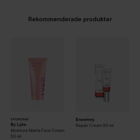
Rekommenderade produkter
By Lyko
Moisture Mania Face Cream
Eneomey
Repair Cream
50 ml
50 ml
169 kr
SPONSRAD
Eneomey
SPONSRAD
By Lyko
Repair Cream
50 ml
Moisture Mania Face Cream
50 ml