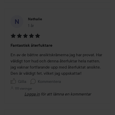
Nathalie
1 år
Inlägget skapades 1 år
Betyg:
Fantastisk återfuktare
5
av
En av de bättre ansiktskrämerna jag har provat. Har 
5
väldigt torr hud och denna återfuktar hela natten, 
jag vaknar fortfarande upp med återfuktat ansikte. 
Den är väldigt fet, vilket jag uppskattar!
Gilla
Kommentera
1111 visningar
Logga in
för att lämna en kommentar