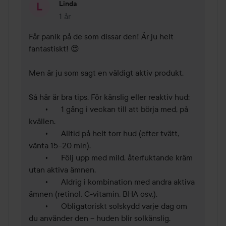
Linda
1 år
Kommentaren lades 1 år
Får panik på de som dissar den! Är ju helt 
fantastiskt! 😍 

Men är ju som sagt en väldigt aktiv produkt. 

Så här är bra tips. För känslig eller reaktiv hud:

	•	1 gång i veckan till att börja med, på 
kvällen.

	•	Alltid på helt torr hud (efter tvätt, 
vänta 15–20 min).

	•	Följ upp med mild, återfuktande kräm 
utan aktiva ämnen.

	•	Aldrig i kombination med andra aktiva 
ämnen (retinol, C-vitamin, BHA osv.).

	•	Obligatoriskt solskydd varje dag om 
du använder den – huden blir solkänslig.
