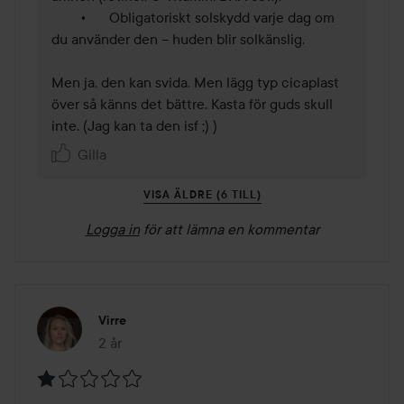
	•	Obligatoriskt solskydd varje dag om 
du använder den – huden blir solkänslig.

Men ja, den kan svida. Men lägg typ cicaplast 
över så känns det bättre. Kasta för guds skull 
inte. (Jag kan ta den isf ;) ) 
Gilla
VISA ÄLDRE (6 TILL)
Logga in
för att lämna en kommentar
Virre
2 år
Inlägget skapades 2 år
Betyg: