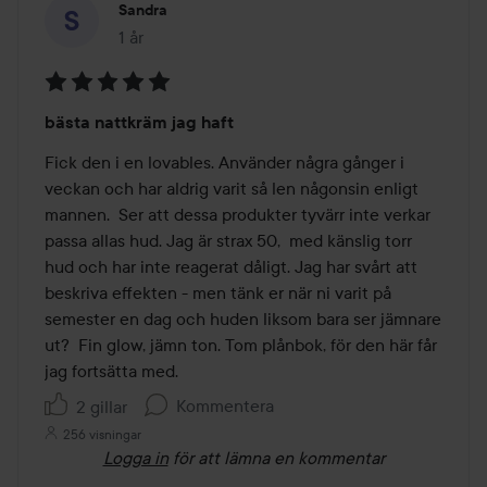
Sandra
1 år
Inlägget skapades 1 år
Betyg:
bästa nattkräm jag haft
5
av
Fick den i en lovables. Använder några gånger i 
5
veckan och har aldrig varit så len någonsin enligt 
mannen.  Ser att dessa produkter tyvärr inte verkar 
passa allas hud. Jag är strax 50,  med känslig torr 
hud och har inte reagerat dåligt. Jag har svårt att 
beskriva effekten - men tänk er när ni varit på 
semester en dag och huden liksom bara ser jämnare 
ut?  Fin glow, jämn ton. Tom plånbok, för den här får 
jag fortsätta med.
Kommentera
2 gillar
256 visningar
Logga in
för att lämna en kommentar