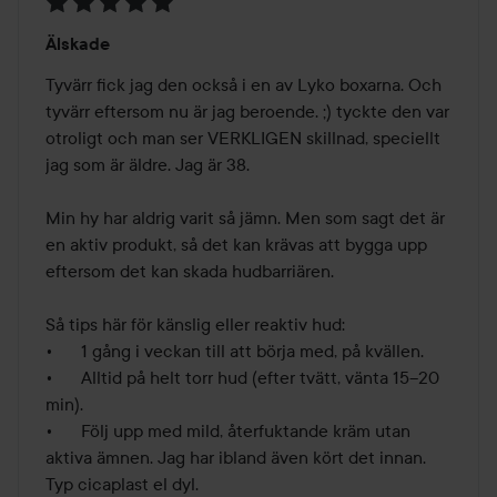
Betyg:
Älskade
5
av
Tyvärr fick jag den också i en av Lyko boxarna. Och 
5
tyvärr eftersom nu är jag beroende. ;) tyckte den var 
otroligt och man ser VERKLIGEN skillnad, speciellt 
jag som är äldre. Jag är 38. 

Min hy har aldrig varit så jämn. Men som sagt det är 
en aktiv produkt, så det kan krävas att bygga upp 
eftersom det kan skada hudbarriären. 

Så tips här för känslig eller reaktiv hud:

•	1 gång i veckan till att börja med, på kvällen.

•	Alltid på helt torr hud (efter tvätt, vänta 15–20 
min).

•	Följ upp med mild, återfuktande kräm utan 
aktiva ämnen. Jag har ibland även kört det innan. 
Typ cicaplast el dyl. 
