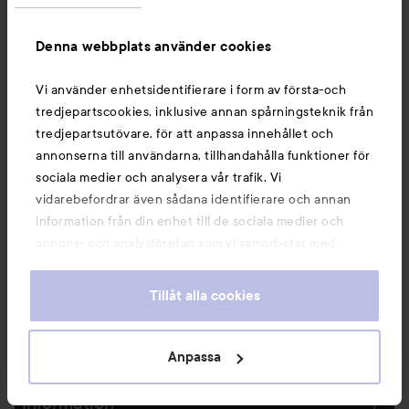
Rejuv Elexium
15 ml
Lip Nutrition
4 ml
845 kr
345 kr
Denna webbplats använder cookies
Vi använder enhetsidentifierare i form av första-och
KÖP
KÖP
tredjepartscookies, inklusive annan spårningsteknik från
tredjepartsutövare, för att anpassa innehållet och
annonserna till användarna, tillhandahålla funktioner för
sociala medier och analysera vår trafik. Vi
vidarebefordrar även sådana identifierare och annan
Nyheter och erbjudanden
information från din enhet till de sociala medier och
annons- och analysföretag som vi samarbetar med.
Dessa kan i sin tur kombinera informationen med annan
Följ oss
information som du har tillhandahållit eller som de har
Tillåt alla cookies
samlat in när du har använt deras tjänster. Du godkänner
våra cookies vid fortsatt användande av vår webbplats.
Kundservice
För information om hur du kan ändra inställningarna för
Anpassa
cookies, se vår
Cookie Policy
Information