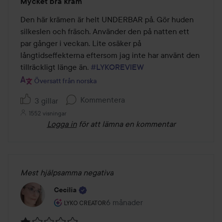
Mycket bra kräm
5
av
Den här krämen är helt UNDERBAR på. Gör huden 
5
silkeslen och fräsch. Använder den på natten ett 
par gånger i veckan. Lite osäker på 
långtidseffekterna eftersom jag inte har använt den 
tillräckligt länge än. 
#LYKOREVIEW
Översatt från norska
Kommentera
3 gillar
1552 visningar
Logga in
för att lämna en kommentar
Mest hjälpsamma negativa
Cecilia
Användarens roll: Lyko Creator.
6 månader
Inlägget skapades 6 månader
LYKO CREATOR