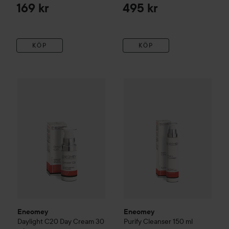
169 kr
495 kr
KÖP
KÖP
Eneomey
Daylight C20 Day Cream
Eneomey
30 ml
Purify Cleanser
150 
895 kr
Eneomey
Eneomey
Daylight C20 Day Cream
30
Purify Cleanser
150 ml