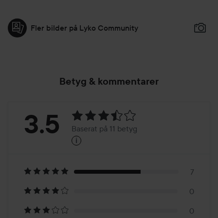
Fler bilder på Lyko Community
Betyg & kommentarer
Betyg:
3.5
Baserat på 11 betyg
i
3.5
Baserat
på
7
0
11
0