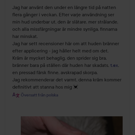
av
Jag har använt den under en längre tid på natten 
5
flera gånger i veckan. Efter varje användning ser 
min hud underbar ut, den är slätare, mer strålande, 
och alla missfärgningar är mindre synliga, finnarna 
har minskat. 

Jag har sett recensioner här om att huden bränner 
efter applicering - jag håller helt med om det. 

Kräm är mycket behaglig, den sprider sig bra, 
bränner bara på ställen där huden har skadats, 
t.ex
. 
en pressad färsk finne, avskrapad skorpa. 

Jag rekommenderar det varmt, denna kräm kommer 
definitivt att stanna hos mig 💓
Översatt från polska