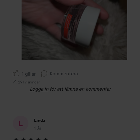
Kommentera
1 gillar
291 visningar
Logga in
för att lämna en kommentar
Linda
1 år
Inlägget skapades 1 år