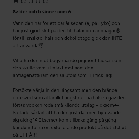
Betyg:
Svider och bränner som🔥
1
av
Vann den här för ett par år sedan (ej på Lyko) och 
5
har just gjort slut på den till hälar och armbågar😆 
för till ansikte, hals och dekolletage gick den INTE 
att använda👎

Ville ha den mot begynnande pigmentfläckar som 
den skulle vara utmärkt mot som den 
antiagenattkräm den saluförs som. Tji fick jag!

Försökte vänja in den långsamt men den brände 
och sved som attan🔥 Längst ner på halsen gav den 
första veckan röda små kliande utslag = eksem🤬 
Slutade såklart att ha den just där men hyn vande 
sig aldrig🤥 Eksemet kom tillbaka gång på gång - 
kunde inte ha en exfolierande produkt på det stället 
på ETT ÅR! 
