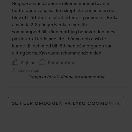
av
Började använda denna rekommenderad av min 
5
hudterapeut. Jag var lite skeptisk i början men det 
blev ett jättefint resultat efter ett par veckor. Brukar 
använda 2-3 gånger/veckan med lite 
sommaruppehåll, känner att jag behöver den mest 
på vintern. Det kliade lite i början och ansiktet 
kunde till och med bli röd men på morgonen var 
allting borta. Kan varmt rekommendera den!
Kommentera
2 gillar
1620 visningar
Logga in
för att lämna en kommentar
SE FLER OMDÖMEN PÅ LYKO COMMUNITY