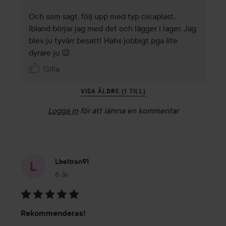
Och som sagt, följ upp med typ cicaplast. 
Ibland börjar jag med det och lägger i lager. Jag 
blev ju tyvärr besatt! Hahs jobbigt pga lite 
dyrare ju 😉
Gilla
VISA ÄLDRE (1 TILL)
Logga in
för att lämna en kommentar
Lbeltran91
6 år
Inlägget skapades 6 år
Betyg:
Rekommenderas!
5