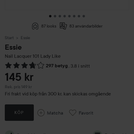
87 looks
83 användarbilder
Start
Essie
Essie
Nail Lacquer
101 Lady Like
297 betyg
,
3.8 i snitt
Hoppa till Betyg & kommentarer
145 kr
Rekommenderat pris 149 kr
Rek. pris 149 kr
Fri frakt vid köp från 300 kr, kan skickas omgående
Matcha
Favorit
KÖP