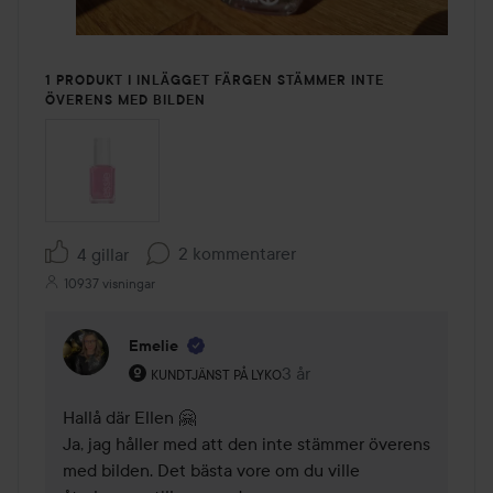
1 PRODUKT I INLÄGGET FÄRGEN STÄMMER INTE
ÖVERENS MED BILDEN
2 kommentarer
4 gillar
10937 visningar
Emelie
Användarens roll: Kundtjänst på Lyko.
3 år
Kommentaren lades 3 år
KUNDTJÄNST PÅ LYKO
Hallå där Ellen 🤗

Ja, jag håller med att den inte stämmer överens 
med bilden. Det bästa vore om du ville 