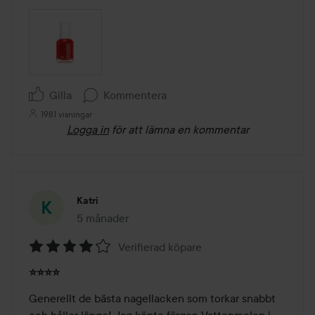
Gilla
Kommentera
1981 visningar
Logga in
för att lämna en kommentar
Katri
5 månader
Inlägget skapades 5 månader
Verifierad köpare
Betyg:
⭐⭐⭐⭐
4
av
Generellt de bästa nagellacken som torkar snabbt 
5