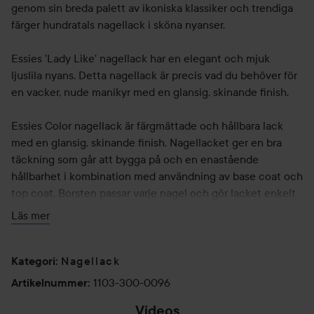
genom sin breda palett av ikoniska klassiker och trendiga
färger hundratals nagellack i sköna nyanser.
Essies 'Lady Like' nagellack har en elegant och mjuk
ljuslila nyans. Detta nagellack är precis vad du behöver för
en vacker, nude manikyr med en glansig, skinande finish.
Essies Color nagellack är färgmättade och hållbara lack
med en glansig, skinande finish. Nagellacket ger en bra
täckning som går att bygga på och en enastående
hållbarhet i kombination med användning av base coat och
top coat. Borsten passar varje nagel och gör lacket enkelt
att applicera utan att det bildas streck.
Läs mer
Applicera först ett lager Essie base coat.
ANVÄNDNING:
Nagellack
Applicera sedan två lager Essie Lady Like nagellack för ett
Kategori
:
heltäckande resultat Avsluta med att applicera Essie top
1103-300-0096
Artikelnummer
:
coat för att ge dina naglar ett långvarigt och superglansigt
Videos
resultat.