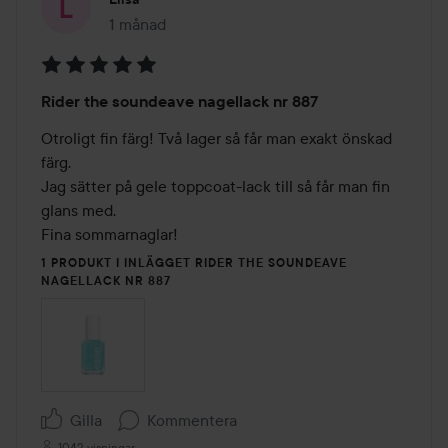
1 månad
Inlägget skapades 1 månad
Betyg:
Rider the soundeave nagellack nr 887
5
av
Otroligt fin färg! Två lager så får man exakt önskad 
5
färg. 

Jag sätter på gele toppcoat-lack till så får man fin 
glans med.

Fina sommarnaglar!
1 PRODUKT I INLÄGGET RIDER THE SOUNDEAVE
NAGELLACK NR 887
Gilla
Kommentera
1042 visningar