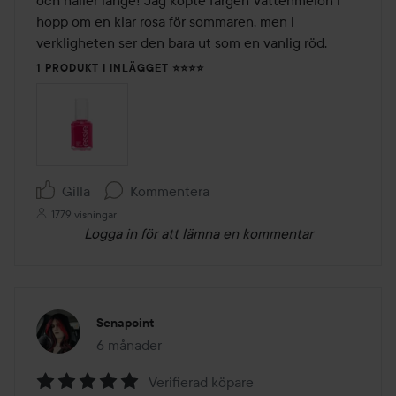
och håller länge! Jag köpte färgen Vattenmelon i 
hopp om en klar rosa för sommaren, men i 
verkligheten ser den bara ut som en vanlig röd.
1 PRODUKT I INLÄGGET ⭐⭐⭐⭐
Gilla
Kommentera
1779 visningar
Logga in
för att lämna en kommentar
Senapoint
6 månader
Inlägget skapades 6 månader
Verifierad köpare