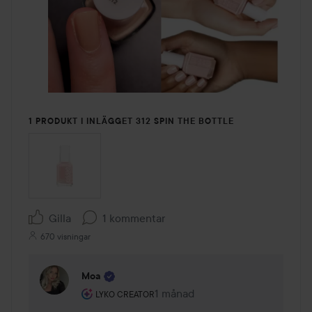
1 PRODUKT I INLÄGGET 312 SPIN THE BOTTLE
Gilla
1 kommentar
670 visningar
Moa
Användarens roll: Lyko Creator.
1 månad
Kommentaren lades 1 månad
LYKO CREATOR