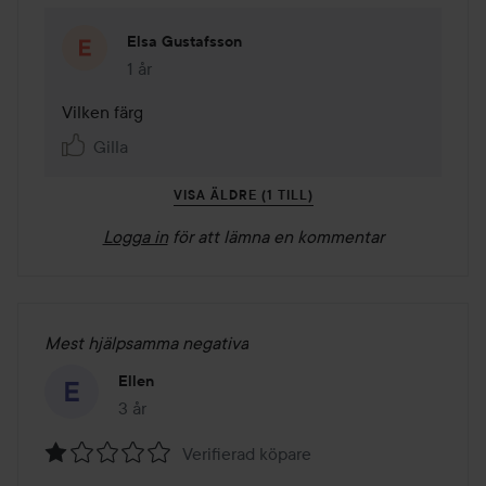
Elsa Gustafsson
1 år
Kommentaren lades 1 år
Vilken färg 
Gilla
VISA ÄLDRE (1 TILL)
Logga in
för att lämna en kommentar
Mest hjälpsamma negativa
Ellen
3 år
Inlägget skapades 3 år
Verifierad köpare
Betyg: