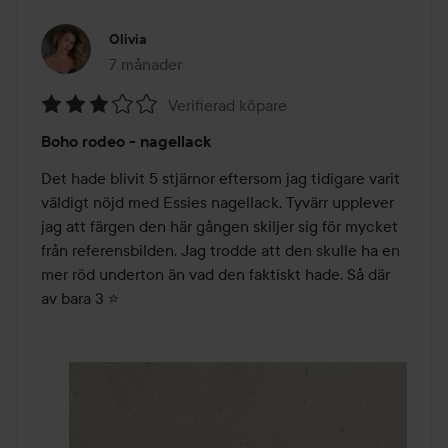
Olivia
7 månader
Inlägget skapades 7 månader
Verifierad köpare
Betyg:
Boho rodeo - nagellack
3
av
Det hade blivit 5 stjärnor eftersom jag tidigare varit 
5
väldigt nöjd med Essies nagellack. Tyvärr upplever 
jag att färgen den här gången skiljer sig för mycket 
från referensbilden. Jag trodde att den skulle ha en 
mer röd underton än vad den faktiskt hade. Så där 
av bara 3 ⭐️