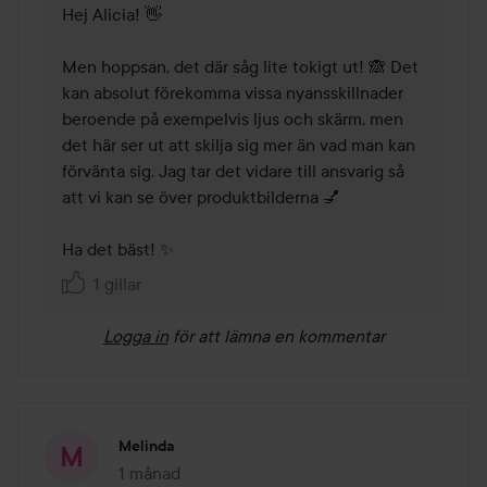
Hej Alicia! 👋 

Men hoppsan, det där såg lite tokigt ut! 🙈 Det 
kan absolut förekomma vissa nyansskillnader 
beroende på exempelvis ljus och skärm, men 
det här ser ut att skilja sig mer än vad man kan 
förvänta sig. Jag tar det vidare till ansvarig så 
att vi kan se över produktbilderna 💅

Ha det bäst! ✨
1 gillar
Logga in
för att lämna en kommentar
Melinda
1 månad
Inlägget skapades 1 månad