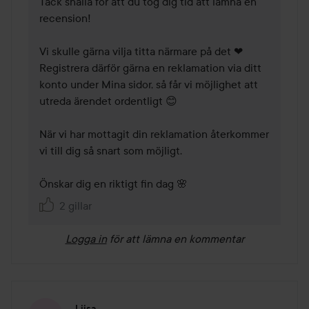
Tack snälla för att du tog dig tid att lämna en 
recension!

Vi skulle gärna vilja titta närmare på det ❤ 
Registrera därför gärna en reklamation via ditt 
konto under Mina sidor, så får vi möjlighet att 
utreda ärendet ordentligt 😊

När vi har mottagit din reklamation återkommer 
vi till dig så snart som möjligt. 

Önskar dig en riktigt fin dag 🌸
2 gillar
Logga in
för att lämna en kommentar
Liisa