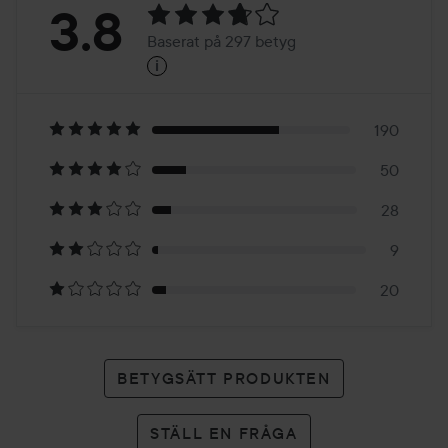
Betyg:
3.8
Baserat på 297 betyg
i
3.8
Baserat
på
190
50
297
28
betyg
9
20
BETYGSÄTT PRODUKTEN
STÄLL EN FRÅGA