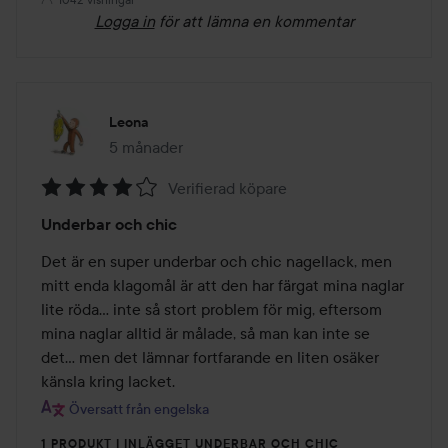
Logga in
för att lämna en kommentar
Leona
5 månader
Inlägget skapades 5 månader
Verifierad köpare
Betyg:
Underbar och chic
4
av
Det är en super underbar och chic nagellack, men 
5
mitt enda klagomål är att den har färgat mina naglar 
lite röda... inte så stort problem för mig, eftersom 
mina naglar alltid är målade, så man kan inte se 
det... men det lämnar fortfarande en liten osäker 
känsla kring lacket.
Översatt från engelska
1 PRODUKT I INLÄGGET UNDERBAR OCH CHIC