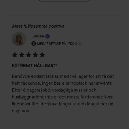
Mest hjälpsamma positiva
Linnéa
Användarens roll: Medarbetare på Lyko.
8 år
Inlägget skapades 8 år
MEDARBETARE PÅ LYKO
Betyg:
EXTREMT HÅLLBART!
5
av
Behövde endast lackas med två lager för att få det 
5
helt täckande. Inget bas eller toplack har använts. 
Efter 6 dagars jobb, vardagliga sysslor och 
husbyggnationer sitter det mesta fortfarande kvar, 
är endast lite lite skavt längst ut och längst ner på 
naglarna.   