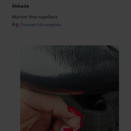
Betyg:
Älskade
5
av
Mycket fina nagellack
5
Översatt från engelska