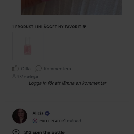
1 PRODUKT I INLÄGGET NY FAVORIT 💖
Gilla
Kommentera
977 visningar
Logga in
för att lämna en kommentar
Alicia
Användarens roll: Lyko Creator.
1 månad
Inlägget skapades 1 månad
LYKO CREATOR
312 spin the bottle