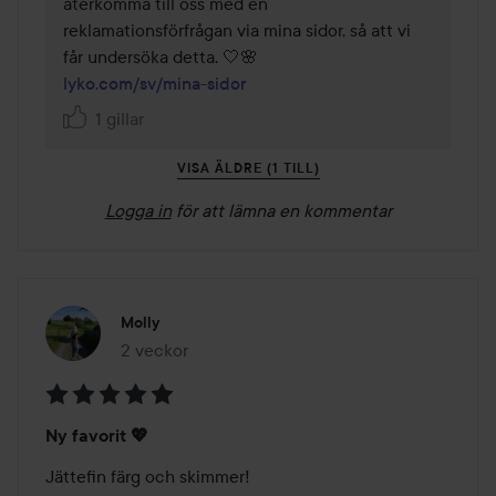
återkomma till oss med en 
reklamationsförfrågan via mina sidor, så att vi 
lyko.com/sv/mina-sidor
1 gillar
VISA ÄLDRE (1 TILL)
Logga in
för att lämna en kommentar
Molly
2 veckor
Inlägget skapades 2 veckor
Betyg:
Ny favorit 💖
5
av
Jättefin färg och skimmer!