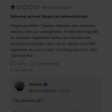
Verifierad köpare
Betyg:
Stämmer ej med färgen på referensbilden..
1
av
Färgen på bilden i flaskan stämmer inte överrens 
5
med hur den är i verkligheten. Trodde först jag fått 
en felmärkt nagellacks flaska. Ser mycket mer 
rosaröd ut på bilden men min är nästan brun. Mitt 
nagellack ser mer ut som "clothing optional" eller 
"Demure Vix".
Gilla
1 kommentar
660 visningar
Amanda
Användarens roll: Lyko Creator.
1 månad
Kommentaren lades 1 månad
LYKO CREATOR
Hej Melinda 🤗🤍
