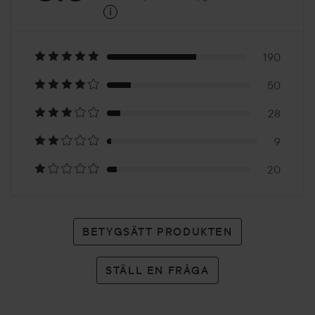
i
3.8
Baserat
på
190
50
297
28
betyg
9
20
BETYGSÄTT PRODUKTEN
STÄLL EN FRÅGA