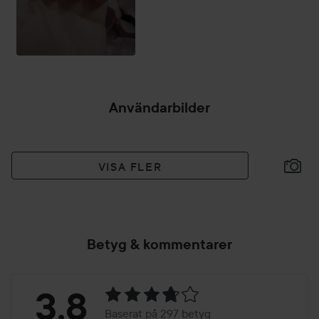
Användarbilder
VISA FLER
Betyg & kommentarer
Betyg:
3.8
Baserat på 297 betyg