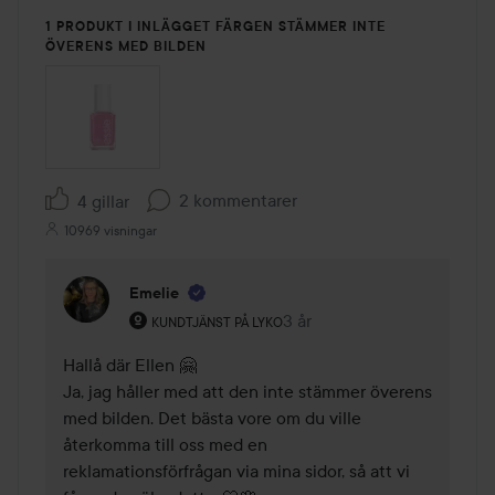
1 PRODUKT I INLÄGGET FÄRGEN STÄMMER INTE
ÖVERENS MED BILDEN
2 kommentarer
4 gillar
10969 visningar
Emelie
Användarens roll: Kundtjänst på Lyko.
3 år
Kommentaren lades 3 år
KUNDTJÄNST PÅ LYKO
Hallå där Ellen 🤗

Ja, jag håller med att den inte stämmer överens 
med bilden. Det bästa vore om du ville 
återkomma till oss med en 
reklamationsförfrågan via mina sidor, så att vi 