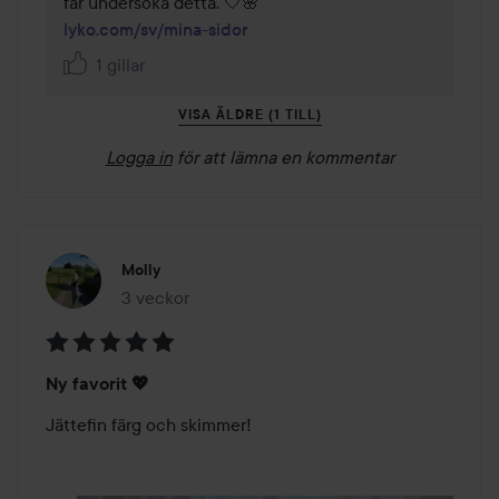
lyko.com/sv/mina-sidor
1 gillar
VISA ÄLDRE (1 TILL)
Logga in
för att lämna en kommentar
Molly
3 veckor
Inlägget skapades 3 veckor
Betyg:
Ny favorit 💖
5
av
Jättefin färg och skimmer!
5