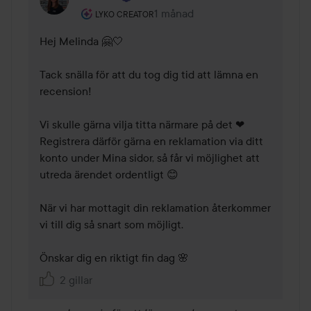
Användarens roll: Lyko Creator.
1 månad
Kommentaren lades 1 månad
LYKO CREATOR
Hej Melinda 🤗🤍

Tack snälla för att du tog dig tid att lämna en 
recension!

Vi skulle gärna vilja titta närmare på det ❤ 
Registrera därför gärna en reklamation via ditt 
konto under Mina sidor, så får vi möjlighet att 
utreda ärendet ordentligt 😊

När vi har mottagit din reklamation återkommer 
vi till dig så snart som möjligt. 

Önskar dig en riktigt fin dag 🌸
2 gillar