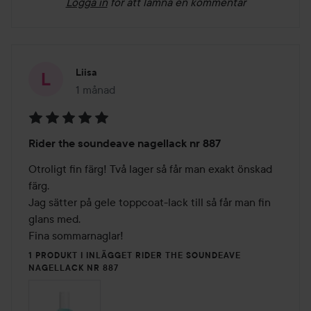
Logga in
för att lämna en kommentar
Liisa
1 månad
Inlägget skapades 1 månad
Betyg:
Rider the soundeave nagellack nr 887
5
av
Otroligt fin färg! Två lager så får man exakt önskad 
5
färg. 

Jag sätter på gele toppcoat-lack till så får man fin 
glans med.

Fina sommarnaglar!
1 PRODUKT I INLÄGGET RIDER THE SOUNDEAVE
NAGELLACK NR 887