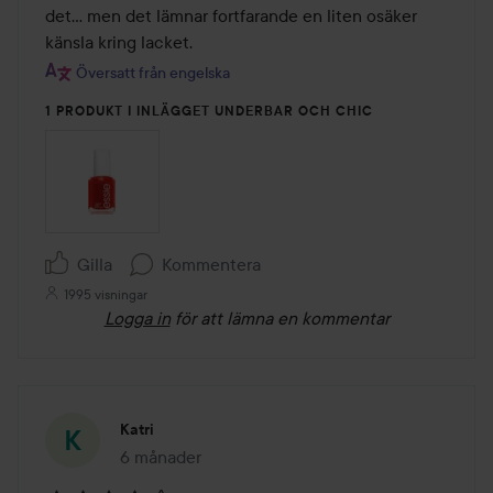
det... men det lämnar fortfarande en liten osäker 
känsla kring lacket.
Översatt från engelska
1 PRODUKT I INLÄGGET UNDERBAR OCH CHIC
Gilla
Kommentera
1995 visningar
Logga in
för att lämna en kommentar
Katri
6 månader
Inlägget skapades 6 månader