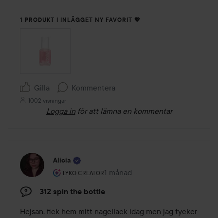
1 PRODUKT I INLÄGGET NY FAVORIT 💖
Gilla
Kommentera
1002 visningar
Logga in
för att lämna en kommentar
Alicia
Användarens roll: Lyko Creator.
1 månad
Inlägget skapades 1 månad
LYKO CREATOR
312 spin the bottle
Hejsan, fick hem mitt nagellack idag men jag tycker 