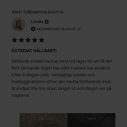
Mest hjälpsamma positiva
Linnéa
Användarens roll: Medarbetare på Lyko.
8 år
Inlägget skapades 8 år
MEDARBETARE PÅ LYKO
Betyg:
EXTREMT HÅLLBART!
5
av
Behövde endast lackas med två lager för att få det 
5
helt täckande. Inget bas eller toplack har använts. 
Efter 6 dagars jobb, vardagliga sysslor och 
husbyggnationer sitter det mesta fortfarande kvar, 
är endast lite lite skavt längst ut och längst ner på 
naglarna.   