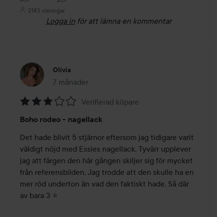
2143 visningar
Logga in
för att lämna en kommentar
Olivia
7 månader
Inlägget skapades 7 månader
Verifierad köpare
Betyg:
Boho rodeo - nagellack
3
av
Det hade blivit 5 stjärnor eftersom jag tidigare varit 
5
väldigt nöjd med Essies nagellack. Tyvärr upplever 
jag att färgen den här gången skiljer sig för mycket 
från referensbilden. Jag trodde att den skulle ha en 
mer röd underton än vad den faktiskt hade. Så där 
av bara 3 ⭐️