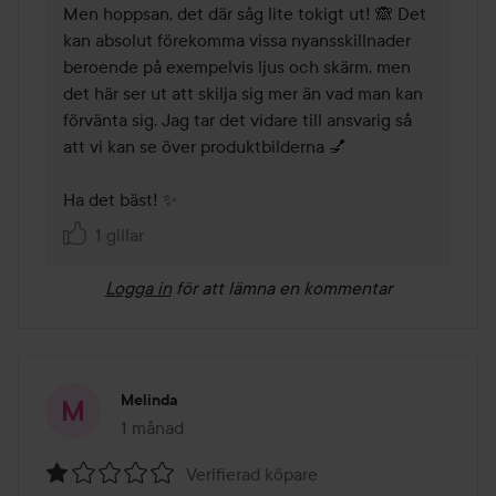
Men hoppsan, det där såg lite tokigt ut! 🙈 Det 
kan absolut förekomma vissa nyansskillnader 
beroende på exempelvis ljus och skärm, men 
det här ser ut att skilja sig mer än vad man kan 
förvänta sig. Jag tar det vidare till ansvarig så 
att vi kan se över produktbilderna 💅

Ha det bäst! ✨
1 gillar
Logga in
för att lämna en kommentar
Melinda
1 månad
Inlägget skapades 1 månad
Verifierad köpare