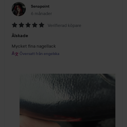
Senapoint
6 månader
Inlägget skapades 6 månader
Verifierad köpare
Betyg:
Älskade
5
av
Mycket fina nagellack
5
Översatt från engelska