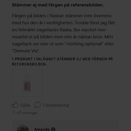
Betyg:
Stämmer ej med färgen på referensbilden..
1
av
Färgen på bilden i flaskan stämmer inte överrens 
5
med hur den är i verkligheten. Trodde först jag fått 
en felmärkt nagellacks flaska. Ser mycket mer 
rosaröd ut på bilden men min är nästan brun. Mitt 
nagellack ser mer ut som "clothing optional" eller 
"Demure Vix".
1 PRODUKT I INLÄGGET STÄMMER EJ MED FÄRGEN PÅ
REFERENSBILDEN..
Gilla
1 kommentar
671 visningar
Amanda