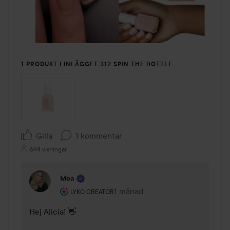
1 PRODUKT I INLÄGGET 312 SPIN THE BOTTLE
Gilla
1 kommentar
694 visningar
Moa
Användarens roll: Lyko Creator.
1 månad
Kommentaren lades 1 månad
LYKO CREATOR
Hej Alicia! 👋 
