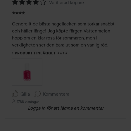
Verifierad köpare
Betyg:
⭐⭐⭐⭐
4
av
Generellt de bästa nagellacken som torkar snabbt 
5
och håller länge! Jag köpte färgen Vattenmelon i 
hopp om en klar rosa för sommaren, men i 
verkligheten ser den bara ut som en vanlig röd.
1 PRODUKT I INLÄGGET ⭐⭐⭐⭐
Gilla
Kommentera
1788 visningar
Logga in
för att lämna en kommentar