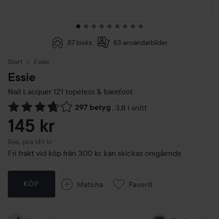
87 looks
83 användarbilder
Start
Essie
Essie
Nail Lacquer
121 topeless & barefoot
297 betyg
,
3.8 i snitt
Hoppa till Betyg & kommentarer
145 kr
Rekommenderat pris 149 kr
Rek. pris 149 kr
Fri frakt vid köp från 300 kr, kan skickas omgående
Matcha
Favorit
KÖP