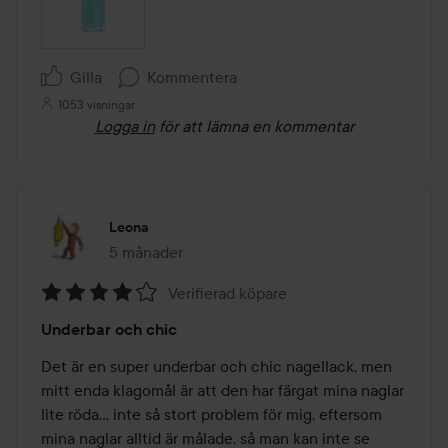
Gilla
Kommentera
1053 visningar
Logga in
för att lämna en kommentar
Leona
5 månader
Inlägget skapades 5 månader
Verifierad köpare
Betyg:
Underbar och chic
4
av
Det är en super underbar och chic nagellack, men 
5
mitt enda klagomål är att den har färgat mina naglar 
lite röda... inte så stort problem för mig, eftersom 
mina naglar alltid är målade, så man kan inte se 