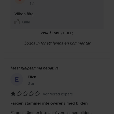
1 år
Kommentaren lades 1 år
Vilken färg 
Gilla
VISA ÄLDRE (1 TILL)
Logga in
för att lämna en kommentar
Mest hjälpsamma negativa
Ellen
3 år
Inlägget skapades 3 år
Verifierad köpare
Betyg:
Färgen stämmer inte överens med bilden
1
av
Färgen stämmer inte alls överens med bilden.. 