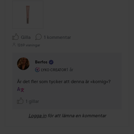
Gilla
1 kommentar
1269 visningar
Berfos
Användarens roll: Lyko Creator.
1 år
Kommentaren lades 1 år
LYKO CREATOR
Är det fler som tycker att denna är «kornig»?
1 gillar
Logga in
för att lämna en kommentar