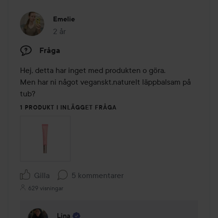
Emelie
2 år
Inlägget skapades 2 år
Fråga
Hej, detta har inget med produkten o göra.

Men har ni något veganskt,naturelt läppbalsam på 
tub?
1 PRODUKT I INLÄGGET FRÅGA
Gilla
5 kommentarer
629 visningar
Lina