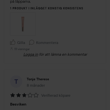
på läpparna.
1 PRODUKT I INLÄGGET KONSTIG KONSISTENS
Gilla
Kommentera
111 visningar
Logga in
för att lämna en kommentar
Tonje Therese
8 månader
Inlägget skapades 8 månader
Verifierad köpare
Betyg:
Besviken
3