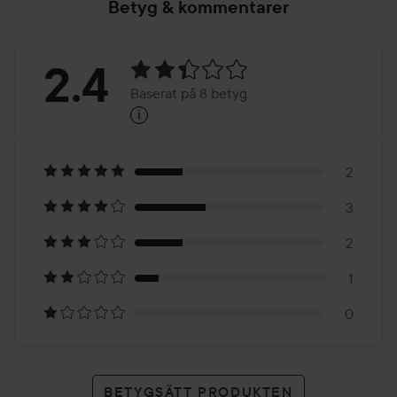
Betyg & kommentarer
Betyg:
2.4
Baserat på 8 betyg
i
2.4
Baserat
på
2
3
8
2
betyg
1
0
BETYGSÄTT PRODUKTEN