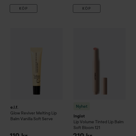
KÖP
KÖP
e.l.f.
Glow Reviver Melting Lip Balm
Nyhet
Vanilla Soft Serve
Inglot
Lip Volume Tinte
119 kr
Nyhet
e.l.f.
Glow Reviver Melting Lip
Inglot
Balm
Vanilla Soft Serve
Lip Volume Tinted Lip Balm
Soft Bloom 121