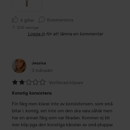
Kommentera
6 gillar
1228 visningar
Logga in
för att lämna en kommentar
Jessica
3 månader
Inlägget skapades 3 månader
Verifierad köpare
Betyg:
Konstig konsistens
2
av
Fin färg men klarar inte av konsistensen, som små 
5
bitar i, kornig, vet inte om den ska vara såhär men 
har en annan färg som var likadan. Kommer ej bli 
mer köp pga den konstiga känslan av små pluppar 