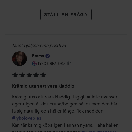
STÄLL EN FRÅGA
Mest hjälpsamma positiva
Emma
Användarens roll: Lyko Creator.
2 år
Inlägget skapades 2 år
LYKO CREATOR
Betyg:
Krämig utan att vara kladdig
5
av
Krämig utan att vara kladdig. Jag gillar inte nyanser 
5
egentligen åt det bruna/beigea hållet men den här 
la sig naturlig och håller länge, fick med den i 
#lykolovables
Kan tänka mig köpa igen i annan nyans. Haha håller 