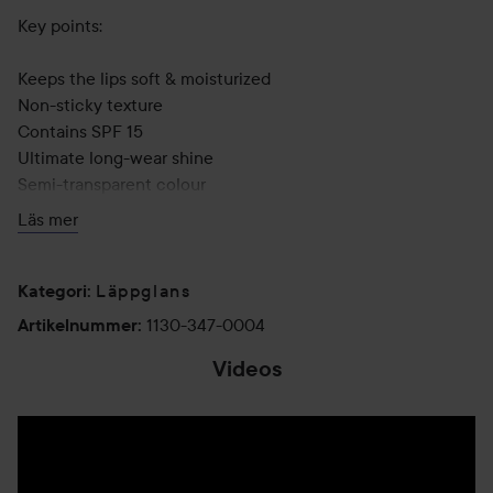
Key points:
Keeps the lips soft & moisturized
Non-sticky texture
Contains SPF 15
Ultimate long-wear shine
Semi-transparent colour
Läs mer
8 ml
Läppglans
Kategori
:
1130-347-0004
Artikelnummer
:
Videos