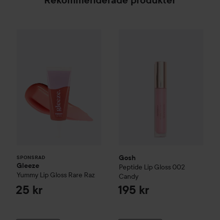
Rekommenderade produkter
Gleeze
Yummy Lip Gloss
Gosh
Rare Raz
Peptide Lip Gloss
002 C
25 kr
SPONSRAD
Gosh
SPONSRAD
Gleeze
Peptide Lip Gloss
002
Yummy Lip Gloss
Rare Raz
Candy
25 kr
195 kr