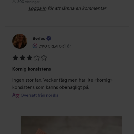
800 visningar
Logga in
för att lämna en kommentar
Berfos
Användarens roll: Lyko Creator.
1 år
Inlägget skapades 1 år
LYKO CREATOR
Betyg:
Kornig konsistens
3
av
Ingen stor fan. Vacker färg men har lite «kornig» 
5
konsistens som känns obehagligt på.
Översatt från norska