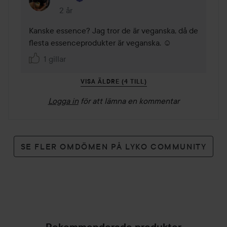
2 år
Kommentaren lades 2 år
Kanske essence? Jag tror de är veganska, då de 
flesta essenceprodukter är veganska. ☺️
1 gillar
VISA ÄLDRE (4 TILL)
Logga in
för att lämna en kommentar
SE FLER OMDÖMEN PÅ LYKO COMMUNITY