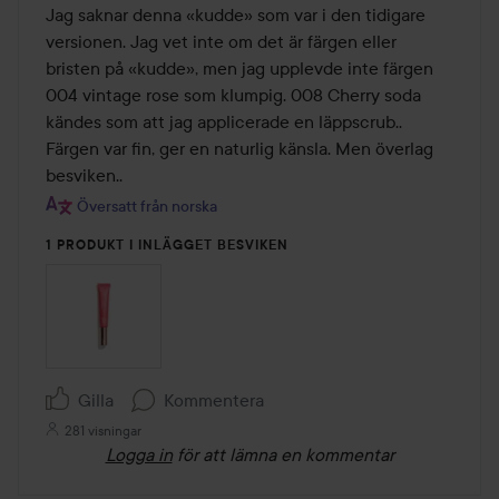
av
Jag saknar denna «kudde» som var i den tidigare 
5
versionen. Jag vet inte om det är färgen eller 
bristen på «kudde», men jag upplevde inte färgen 
004 vintage rose som klumpig. 008 Cherry soda 
kändes som att jag applicerade en läppscrub.. 
Färgen var fin, ger en naturlig känsla. Men överlag 
besviken..
Översatt från norska
1 PRODUKT I INLÄGGET BESVIKEN
Gilla
Kommentera
281 visningar
Logga in
för att lämna en kommentar