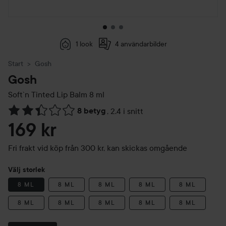
1 look
4 användarbilder
Start
Gosh
Gosh
Soft`n Tinted Lip Balm
8 ml
8 betyg
,
2.4 i snitt
Hoppa till Betyg & kommentarer
169 kr
Fri frakt vid köp från 300 kr, kan skickas omgående
Välj storlek
8 ML
8 ML
8 ML
8 ML
8 ML
8 ML
8 ML
8 ML
8 ML
8 ML