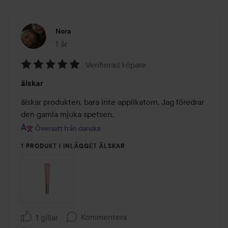
Nora
1 år
Inlägget skapades 1 år
Verifierad köpare
Betyg:
älskar
5
av
älskar produkten, bara inte applikatorn. Jag föredrar 
5
den gamla mjuka spetsen.
Översatt från danska
1 PRODUKT I INLÄGGET ÄLSKAR
Kommentera
1 gillar