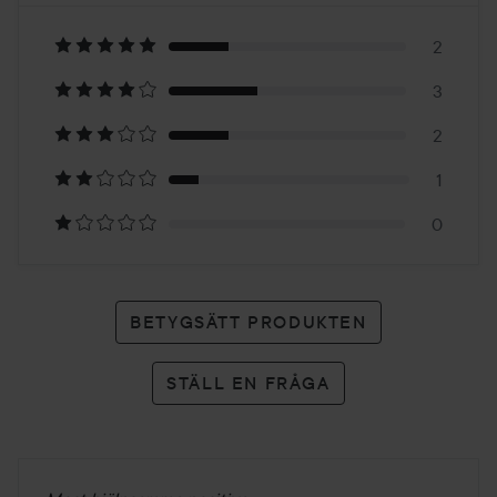
2.4
Baserat
på
2
3
8
2
betyg
1
0
BETYGSÄTT PRODUKTEN
STÄLL EN FRÅGA