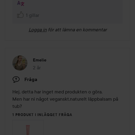
1 gillar
Logga in
för att lämna en kommentar
Emelie
2 år
Inlägget skapades 2 år
Fråga
Hej, detta har inget med produkten o göra.

Men har ni något veganskt,naturelt läppbalsam på 
tub?
1 PRODUKT I INLÄGGET FRÅGA