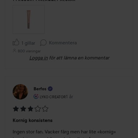
Kommentera
1 gillar
800 visningar
Logga in
för att lämna en kommentar
Berfos
Användarens roll: Lyko Creator.
1 år
Inlägget skapades 1 år
LYKO CREATOR
Betyg:
Kornig konsistens
3
av
Ingen stor fan. Vacker färg men har lite «kornig» 
5