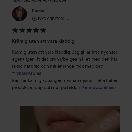
Mest hjälpsamma positiva
Emma
Användarens roll: Lyko Creator.
2 år
Inlägget skapades 2 år
LYKO CREATOR
Betyg:
Krämig utan att vara kladdig
5
av
Krämig utan att vara kladdig. Jag gillar inte nyanser 
5
egentligen åt det bruna/beigea hållet men den här 
la sig naturlig och håller länge, fick med den i 
#lykolovables
Kan tänka mig köpa igen i annan nyans. Haha håller 
produkten upp och ner på bilden 
#Blindutanlinser