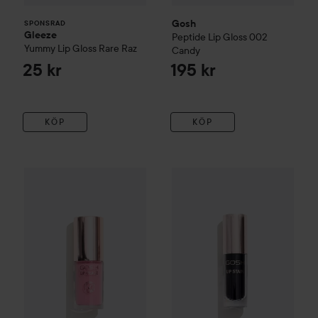
Gosh
SPONSRAD
Gleeze
Peptide Lip Gloss
002
Yummy Lip Gloss
Rare Raz
Candy
25 kr
195 kr
KÖP
KÖP
Gosh
LIP GLAZE
5 g
Gosh
Lip Stain
003 Dark Choc
185 kr