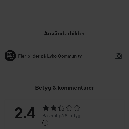
GREEN
Användarbilder
Fler bilder på Lyko Community
Betyg & kommentarer
Betyg:
2.4
Baserat på 8 betyg
i