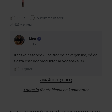
Gilla
5 kommentarer
629 visningar
Lina
2 år
Kommentaren lades 2 år
Kanske essence? Jag tror de är veganska, då de 
flesta essenceprodukter är veganska. ☺️
1 gillar
VISA ÄLDRE (4 TILL)
Logga in
för att lämna en kommentar