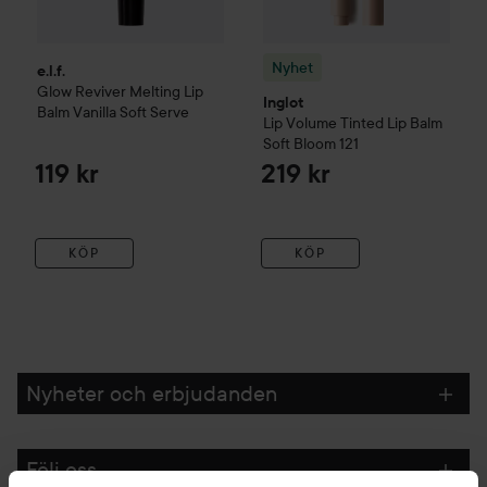
Nyhet
e.l.f.
Glow Reviver Melting Lip
Inglot
Balm
Vanilla Soft Serve
Lip Volume Tinted Lip Balm
Soft Bloom 121
119 kr
219 kr
KÖP
KÖP
Nyheter och erbjudanden
Följ oss