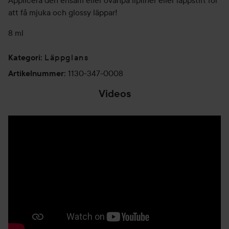
Applicera den ensam eller ovanpå lipliner eller läppstift för
att få mjuka och glossy läppar!
8 ml
Läppglans
Kategori
:
1130-347-0008
Artikelnummer
:
Videos