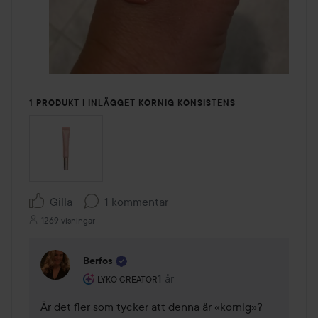
1 PRODUKT I INLÄGGET KORNIG KONSISTENS
Gilla
1 kommentar
1269 visningar
Berfos
Användarens roll: Lyko Creator.
1 år
Kommentaren lades 1 år
LYKO CREATOR
Är det fler som tycker att denna är «kornig»?