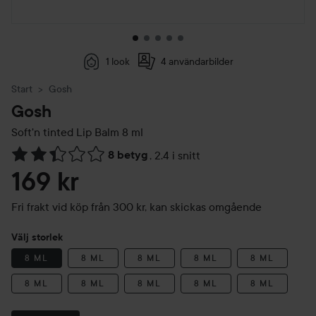
1 look
4 användarbilder
Start
Gosh
Gosh
Soft'n tinted Lip Balm
8 ml
8 betyg
,
2.4 i snitt
Hoppa till Betyg & kommentarer
169 kr
Fri frakt vid köp från 300 kr, kan skickas omgående
Välj storlek
8 ML
8 ML
8 ML
8 ML
8 ML
8 ML
8 ML
8 ML
8 ML
8 ML