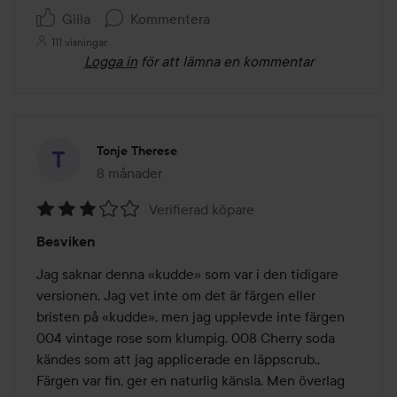
Gilla
Kommentera
111 visningar
Logga in
för att lämna en kommentar
Tonje Therese
8 månader
Inlägget skapades 8 månader
Verifierad köpare
Betyg:
Besviken
3
av
Jag saknar denna «kudde» som var i den tidigare 
5
versionen. Jag vet inte om det är färgen eller 
bristen på «kudde», men jag upplevde inte färgen 
004 vintage rose som klumpig. 008 Cherry soda 
kändes som att jag applicerade en läppscrub.. 
Färgen var fin, ger en naturlig känsla. Men överlag 