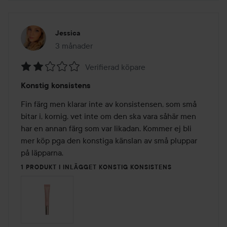
Jessica
3 månader
Inlägget skapades 3 månader
Verifierad köpare
Betyg:
Konstig konsistens
2
av
Fin färg men klarar inte av konsistensen, som små 
5
bitar i, kornig, vet inte om den ska vara såhär men 
har en annan färg som var likadan. Kommer ej bli 
mer köp pga den konstiga känslan av små pluppar 
på läpparna.
1 PRODUKT I INLÄGGET KONSTIG KONSISTENS