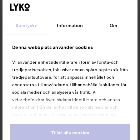
Kundservice
Samtycke
Information
Om
Information
Denna webbplats använder cookies
Du kanske också gillar
Vi använder enhetsidentifierare i form av första-och
tredjepartscookies, inklusive annan spårningsteknik från
tredjepartsutövare, för att anpassa innehållet och
annonserna till användarna, tillhandahålla funktioner för
sociala medier och analysera vår trafik. Vi
vidarebefordrar även sådana identifierare och annan
information från din enhet till de sociala medier och
annons- och analysföretag som vi samarbetar med.
Dessa kan i sin tur kombinera informationen med annan
information som du har tillhandahållit eller som de har
Tillåt alla cookies
samlat in när du har använt deras tjänster. Du godkänner