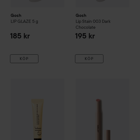
Gosh
Gosh
LIP GLAZE
5 g
Lip Stain
003 Dark
Chocolate
185 kr
195 kr
KÖP
KÖP
e.l.f.
Glow Reviver Melting Lip Balm
Nyhet
Vanilla Soft Serve
Inglot
Lip Volume Tinte
119 kr