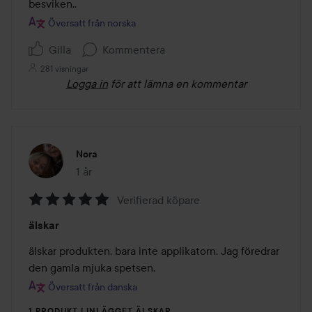
besviken..
Översatt från norska
Gilla
Kommentera
281 visningar
Logga in
för att lämna en kommentar
Nora
1 år
Inlägget skapades 1 år
Verifierad köpare
Betyg:
älskar
5
av
älskar produkten, bara inte applikatorn. Jag föredrar 
5
den gamla mjuka spetsen.
Översatt från danska
1 PRODUKT I INLÄGGET ÄLSKAR