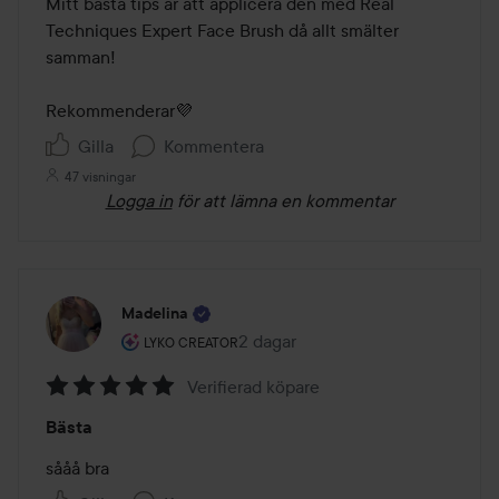
Mitt bästa tips är att applicera den med Real 
Techniques Expert Face Brush då allt smälter 
samman! 

Rekommenderar💜
Gilla
Kommentera
47 visningar
Logga in
för att lämna en kommentar
Madelina
Användarens roll: Lyko Creator.
2 dagar
Inlägget skapades 2 dagar
LYKO CREATOR
Verifierad köpare
Betyg:
Bästa
5
av
sååå bra
5