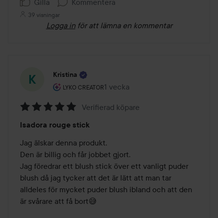
Gilla
Kommentera
39 visningar
Logga in
för att lämna en kommentar
Kristina
Användarens roll: Lyko Creator.
1 vecka
Inlägget skapades 1 vecka
LYKO CREATOR
Verifierad köpare
Betyg:
Isadora rouge stick
5
av
Jag älskar denna produkt.  

5
Den är billig och får jobbet gjort. 

Jag föredrar ett blush stick över ett vanligt puder 
blush då jag tycker att det är lätt att man tar 
alldeles för mycket puder blush ibland och att den 
är svårare att få bort😅
