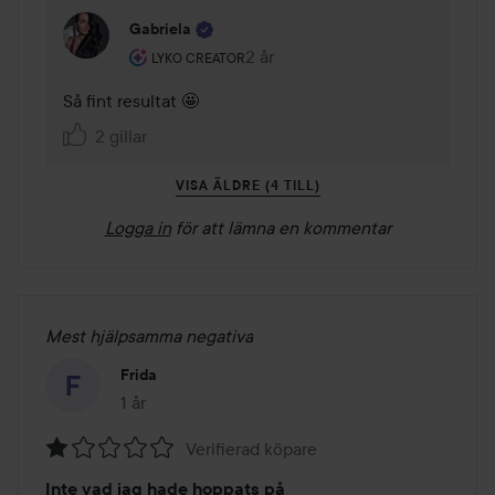
Gabriela
Användarens roll: Lyko Creator.
2 år
Kommentaren lades 2 år
LYKO CREATOR
Så fint resultat 🤩
2 gillar
VISA ÄLDRE (4 TILL)
Logga in
för att lämna en kommentar
Mest hjälpsamma negativa
Frida
1 år
Inlägget skapades 1 år
Verifierad köpare
Betyg:
Inte vad jag hade hoppats på