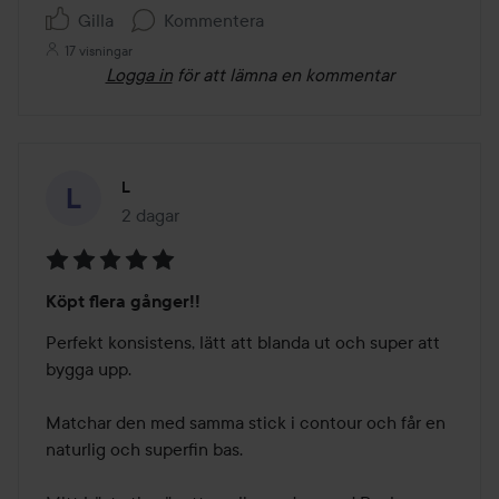
Gilla
Kommentera
17 visningar
Logga in
för att lämna en kommentar
L
2 dagar
Inlägget skapades 2 dagar
Betyg:
Köpt flera gånger!!
5
av
Perfekt konsistens, lätt att blanda ut och super att 
5
bygga upp. 

Matchar den med samma stick i contour och får en 
naturlig och superfin bas.
