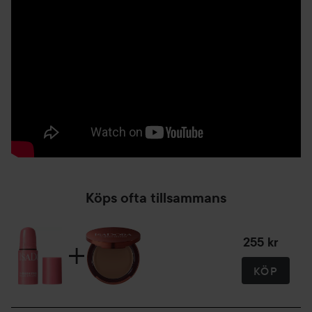
blanda sedan uppåt mot hårfästet med en borste, fingrar
eller en svamp, eller applicera helt enkelt direkt från stiftet
där du behöver en frisk, daggig färg. Få en hy som strålar av
lyster och frisk, naturlig färg genom att applicera
rougestiftet på kinder, läppar, ögon och nästipp eller
näsrygg.
5,5 g
Köps ofta tillsammans
255 kr
KÖP