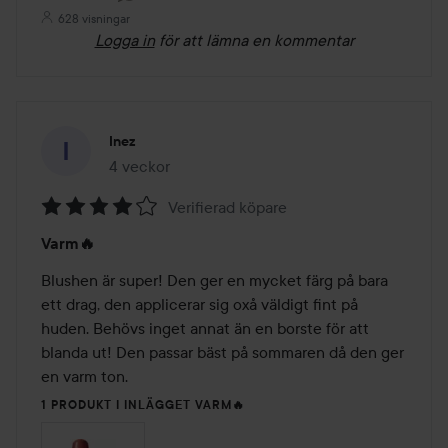
628 visningar
Logga in
för att lämna en kommentar
Inez
4 veckor
Inlägget skapades 4 veckor
Verifierad köpare
Betyg:
Varm🔥
4
av
Blushen är super! Den ger en mycket färg på bara 
5
ett drag, den applicerar sig oxå väldigt fint på 
huden. Behövs inget annat än en borste för att 
blanda ut! Den passar bäst på sommaren då den ger 
en varm ton.
1 PRODUKT I INLÄGGET VARM🔥