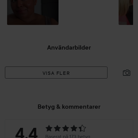
Användarbilder
VISA FLER
Betyg & kommentarer
Betyg:
4.4
Baserat på 173 betyg