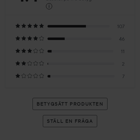
i
4.4
Baserat
på
107
46
173
11
betyg
2
7
BETYGSÄTT PRODUKTEN
STÄLL EN FRÅGA