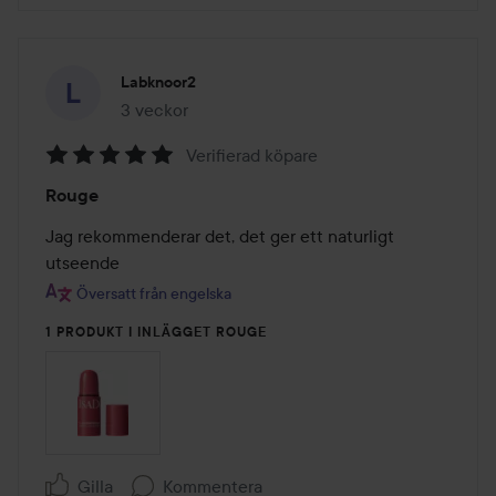
Labknoor2
3 veckor
Inlägget skapades 3 veckor
Verifierad köpare
Betyg:
Rouge
5
av
Jag rekommenderar det, det ger ett naturligt 
5
utseende
Översatt från engelska
1 PRODUKT I INLÄGGET ROUGE
Gilla
Kommentera