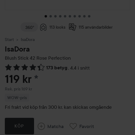
113 looks
115 användarbilder
360°
Start
IsaDora
IsaDora
Blush Stick
42 Rose Perfection
173 betyg
,
4.4 i snitt
Hoppa till Betyg & kommentarer
119 kr
*
Rekommenderat pris 169 kr
Rek. pris 169 kr
WOW-pris
Fri frakt vid köp från 300 kr, kan skickas omgående
Matcha
Favorit
KÖP