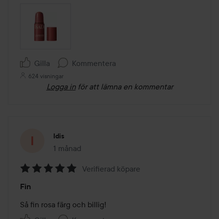
Gilla
Kommentera
624 visningar
Logga in
för att lämna en kommentar
Idis
1 månad
Inlägget skapades 1 månad
Verifierad köpare
Betyg:
Fin
5
av
Så fin rosa färg och billig! 
5