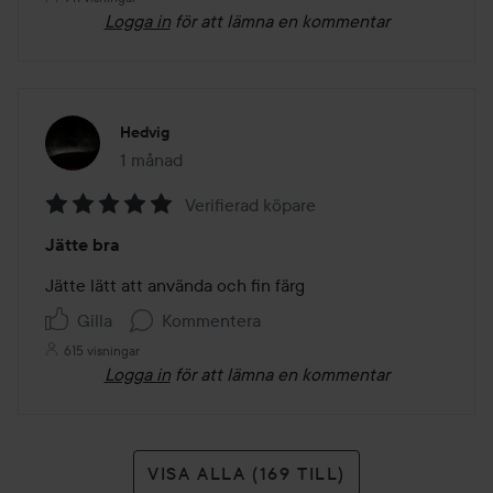
Logga in
för att lämna en kommentar
Hedvig
1 månad
Inlägget skapades 1 månad
Verifierad köpare
Betyg:
Jätte bra
5
av
Jätte lätt att använda och fin färg 
5
Gilla
Kommentera
615 visningar
Logga in
för att lämna en kommentar
VISA ALLA (169 TILL)