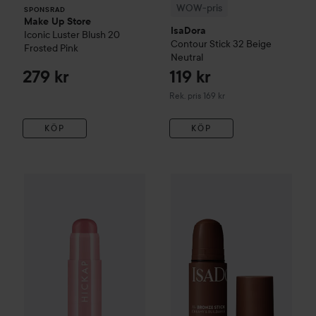
WOW-pris
SPONSRAD
Make Up Store
IsaDora
Iconic Luster Blush
20
Contour Stick
32 Beige
Frosted Pink
Neutral
279 kr
119 kr
Rekommenderat pris 169 kr
Rek. pris 169 kr
KÖP
KÖP
HICKAP
The Wonder Stick Blush & Lips
Rosewood Pink
229 k
WOW-pris
IsaDora
The Bronze 