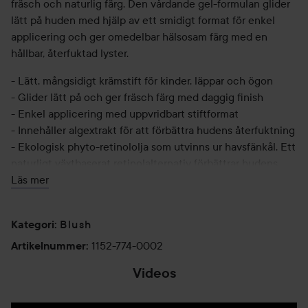
fräsch och naturlig färg. Den vårdande gel-formulan glider
lätt på huden med hjälp av ett smidigt format för enkel
applicering och ger omedelbar hälsosam färg med en
hållbar, återfuktad lyster.
- Lätt, mångsidigt krämstift för kinder, läppar och ögon
- Glider lätt på och ger fräsch färg med daggig finish
- Enkel applicering med uppvridbart stiftformat
- Innehåller algextrakt för att förbättra hudens återfuktning
- Ekologisk phyto-retinololja som utvinns ur havsfänkål. Ett
naturligt växtbaserat retinolalternativ förbättrar hudens
struktur och lyster.
Läs mer
CRUELTY FREE. CLINICALLY TESTED. FRAGRANCE FREE.
VEGAN-FRIENDLY
Blush
Kategori
:
1152-774-0002
Artikelnummer
:
Användning:
Videos
Svep stiftet direkt på huden. Börja på mitten av kinden och