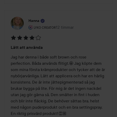
Hanna
Användarens roll: Lyko Creator.
12 timmar
Inlägget skapades 12 timmar
LYKO CREATOR
Betyg:
Lätt att använda
4
av
Jag har denna i både soft brown och rose 
5
perfection. Båda används flitigt.🤩 Jag köpte dem 
som mina första krämprodukter och tycker att de är 
nybörjarvänliga. Lätt att applicera och har en härlig 
konsistens. De är inte jättepigmenterad så jag 
brukar bygga på lite. För mig är det ingen nackdel 
utan jag gör gärna så. Den smälter in fint i huden 
och blir inte fläckig. De behöver sättas bra, helst 
med någon puderprodukt och en bra settingspray. 
En riktig prisvärd produkt!👏🏼