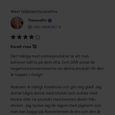
Mest hjälpsamma positiva
ThereseR✨
Användarens roll: Lyko Creator.
2 år
Inlägget skapades 2 år
LYKO CREATOR
Betyg:
Korall-rosa 🥰
4
av
Det tråkiga med cremeprodukter är att man 
5
behöver bättra på dem ofta. Och DÄR slutar de 
negativa kommentarerna om denna produkt för den 
är toppen i övrigt!

Nyansen är härligt korallrosa och gör mig glad! Jag 
duttar några duttar med sticket och suddar med 
borste eller tar produkt med borsten direkt från 
sticket. Jag tycker jag får lagom med pigment och 
man kan bygga på. Konsistensen är len och den är 