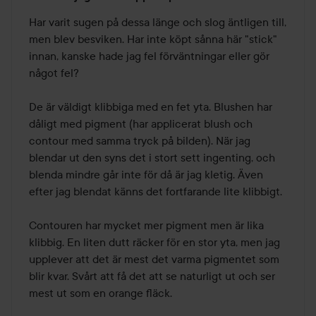
1
av
Har varit sugen på dessa länge och slog äntligen till, 
5
men blev besviken. Har inte köpt sånna här "stick" 
innan, kanske hade jag fel förväntningar eller gör 
något fel?

De är väldigt klibbiga med en fet yta. Blushen har 
dåligt med pigment (har applicerat blush och 
contour med samma tryck på bilden). När jag 
blendar ut den syns det i stort sett ingenting, och 
blenda mindre går inte för då är jag kletig. Även 
efter jag blendat känns det fortfarande lite klibbigt.

Contouren har mycket mer pigment men är lika 
klibbig. En liten dutt räcker för en stor yta, men jag 
upplever att det är mest det varma pigmentet som 
blir kvar. Svårt att få det att se naturligt ut och ser 
mest ut som en orange fläck. 