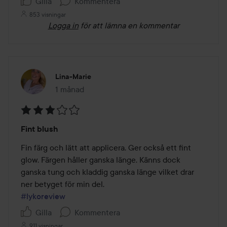
Gilla
Kommentera
853 visningar
Logga in
för att lämna en kommentar
Lina-Marie
1 månad
Inlägget skapades 1 månad
Betyg:
Fint blush
3
av
Fin färg och lätt att applicera. Ger också ett fint 
5
glow. Färgen håller ganska länge. Känns dock 
ganska tung och kladdig ganska länge vilket drar 
#lykoreview
Gilla
Kommentera
911 visningar