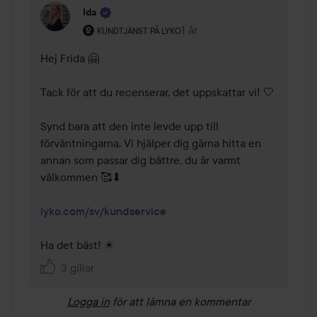
Ida
Användarens roll: Kundtjänst på Lyko.
1 år
Kommentaren lades 1 år
KUNDTJÄNST PÅ LYKO
Hej Frida 🤗 

Tack för att du recenserar, det uppskattar vi! 🤍 

Synd bara att den inte levde upp till 
förväntningarna. Vi hjälper dig gärna hitta en 
annan som passar dig bättre, du är varmt 
välkommen 🥰⬇ 

lyko.com/sv/kundservice
Ha det bäst! ☀ 
3 gillar
Logga in
för att lämna en kommentar