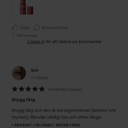
Gilla
Kommentera
629 visningar
Logga in
för att lämna en kommentar
M.H
1 månad
Inlägget skapades 1 månad
Verifierad köpare
Betyg:
Snygg färg
5
av
Snygg färg och den är bra pigmenterad (behövs inte 
5
mycket). Blendar väldigt bra och sitter länge. 
1 PRODUKT I INLÄGGET SNYGG FÄRG