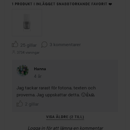
1 PRODUKT I INLÄGGET SNABBTORKANDE FAVORIT ❤️
3 kommentarer
25 gillar
3734 visningar
Hanna
4 år
Kommentaren lades 4 år
Jag tackar rarast för fotona, texten och 
proverna. Jag uppskattar detta. 🙂👍🙏
2 gillar
VISA ÄLDRE (2 TILL)
Logga in
för att lämna en kommentar