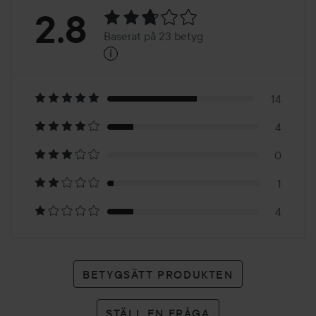
Betyg:
2.8
Baserat på 23 betyg
i
2.8
Baserat
på
14
4
23
0
betyg
1
4
BETYGSÄTT PRODUKTEN
STÄLL EN FRÅGA