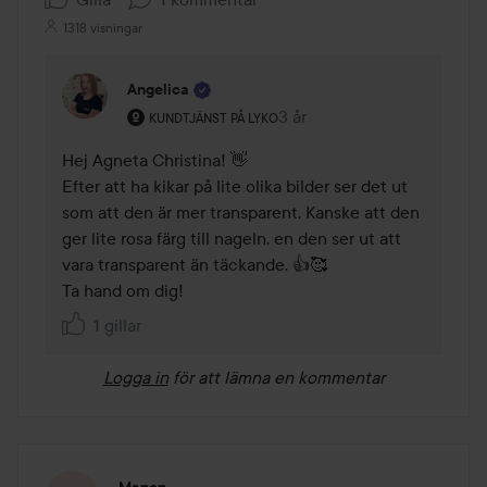
1318 visningar
Angelica
Användarens roll: Kundtjänst på Lyko.
3 år
Kommentaren lades 3 år
KUNDTJÄNST PÅ LYKO
Hej Agneta Christina! 👋

Efter att ha kikar på lite olika bilder ser det ut 
som att den är mer transparent. Kanske att den 
ger lite rosa färg till nageln, en den ser ut att 
vara transparent än täckande. 👍🥰

1 gillar
Logga in
för att lämna en kommentar