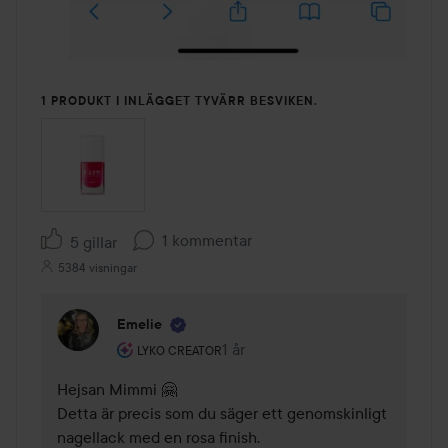
1 PRODUKT I INLÄGGET TYVÄRR BESVIKEN.
1 kommentar
5 gillar
5384 visningar
Emelie
Användarens roll: Lyko Creator.
1 år
Kommentaren lades 1 år
LYKO CREATOR
Hejsan Mimmi 🤗

Detta är precis som du säger ett genomskinligt 