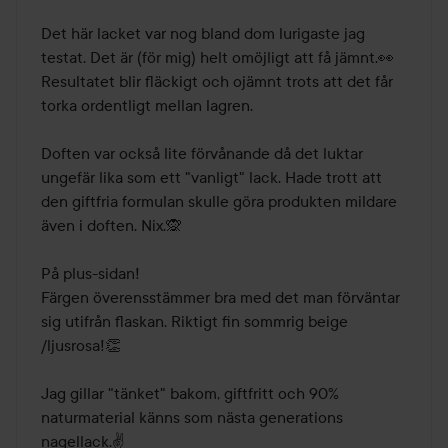
Det här lacket var nog bland dom lurigaste jag 
testat. Det är (för mig) helt omöjligt att få jämnt.👀

Resultatet blir fläckigt och ojämnt trots att det får 
torka ordentligt mellan lagren. 

Doften var också lite förvånande då det luktar 
ungefär lika som ett "vanligt" lack. Hade trott att 
den giftfria formulan skulle göra produkten mildare 
även i doften. Nix.🙊

På plus-sidan!

Färgen överensstämmer bra med det man förväntar 
sig utifrån flaskan. Riktigt fin sommrig beige 
/ljusrosa!👏 

Jag gillar "tänket" bakom, giftfritt och 90% 
naturmaterial känns som nästa generations 
nagellack.✌️
