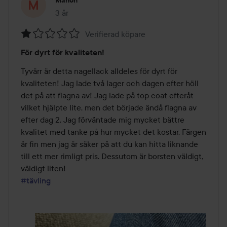
Manon
3 år
Inlägget skapades 3 år
Verifierad köpare
Betyg:
För dyrt för kvaliteten!
1
av
Tyvärr är detta nagellack alldeles för dyrt för 
5
kvaliteten! Jag lade två lager och dagen efter höll 
det på att flagna av! Jag lade på top coat efteråt 
vilket hjälpte lite, men det började ändå flagna av 
efter dag 2. Jag förväntade mig mycket bättre 
kvalitet med tanke på hur mycket det kostar. Färgen 
är fin men jag är säker på att du kan hitta liknande 
till ett mer rimligt pris. Dessutom är borsten väldigt, 
#tävling