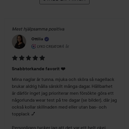
Mest hjälpsamma positiva
Ottilia
Användarens roll: Lyko Creator.
4 år
Inlägget skapades 4 år
LYKO CREATOR
Betyg:
Snabbtorkande favorit ❤️
5
av
Mina naglar är tunna, mjuka och sköra så nagellack 
5
brukar aldrig hålla särskilt många dagar. Hållbarhet 
är därför inget jag prioriterar men försökte göra ett 
någorlunda wear test på tre dagar (se bilder), där jag 
också kollar skillnaden med eller utan bas- och 
topplack 💅 

Personligen tycker jag att det var ett helt okej 