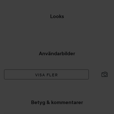
Looks
MATCHA
UPTOWN PURPLE
NAGLARNA MED
🍇🖤💜
HÖSTENS...
HÖST
HOPPA ÖVER SEKTIONEN
Användarbilder
VISA FLER
Betyg & kommentarer