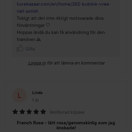
kurebazaar.com/en/home/252-bubble-vvee-
nail-polish
Tokigt att det inte riktigt motsvarade dina 
förväntningar 🤍

Hoppas ändå du kan få användning för den 
Gilla
Logga in
för att lämna en kommentar
Linda
1 år
Inlägget skapades 1 år
Verifierad köpare
Betyg:
French Rose - lätt rosa/genomskinlig som jag
5
önskade!