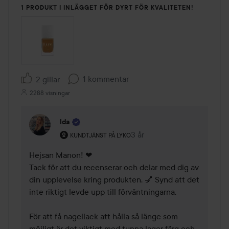
1 PRODUKT I INLÄGGET FÖR DYRT FÖR KVALITETEN!
1 kommentar
2 gillar
2288 visningar
Ida
Användarens roll: Kundtjänst på Lyko.
3 år
Kommentaren lades 3 år
KUNDTJÄNST PÅ LYKO
Hejsan Manon! ❤ 

Tack för att du recenserar och delar med dig av 
din upplevelse kring produkten. 💅 Synd att det 
inte riktigt levde upp till förväntningarna.

För att få nagellack att hålla så länge som 
möjligt är det viktigt med tunna lager färg och 