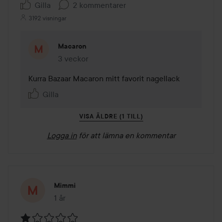
Gilla
2 kommentarer
3192 visningar
Macaron
3 veckor
Kommentaren lades 3 veckor
Kurra Bazaar Macaron mitt favorit nagellack
Gilla
VISA ÄLDRE (1 TILL)
Logga in
för att lämna en kommentar
Mimmi
1 år
Inlägget skapades 1 år