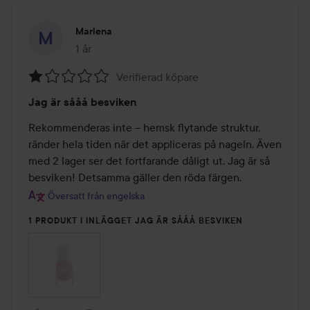
Marlena
1 år
Inlägget skapades 1 år
Verifierad köpare
Betyg:
Jag är sååå besviken
1
av
Rekommenderas inte – hemsk flytande struktur, 
5
ränder hela tiden när det appliceras på nageln. Även 
med 2 lager ser det fortfarande dåligt ut. Jag är så 
besviken! Detsamma gäller den röda färgen.
Översatt från engelska
1 PRODUKT I INLÄGGET JAG ÄR SÅÅÅ BESVIKEN