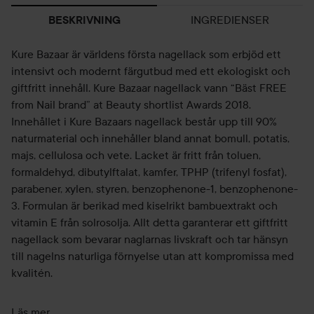
INGREDIENSER
BESKRIVNING
Kure Bazaar är världens första nagellack som erbjöd ett
intensivt och modernt färgutbud med ett ekologiskt och
giftfritt innehåll. Kure Bazaar nagellack vann “Bäst FREE
from Nail brand” at Beauty shortlist Awards 2018.
Innehållet i Kure Bazaars nagellack består upp till 90%
naturmaterial och innehåller bland annat bomull, potatis,
majs, cellulosa och vete. Lacket är fritt från toluen,
formaldehyd, dibutylftalat, kamfer, TPHP (trifenyl fosfat),
parabener, xylen, styren, benzophenone-1, benzophenone-
3. Formulan är berikad med kiselrikt bambuextrakt och
vitamin E från solrosolja. Allt detta garanterar ett giftfritt
nagellack som bevarar naglarnas livskraft och tar hänsyn
till nagelns naturliga förnyelse utan att kompromissa med
kvalitén.
-Färg: Soft mörk violet som shiftar åt det gråa hållet
Läs mer