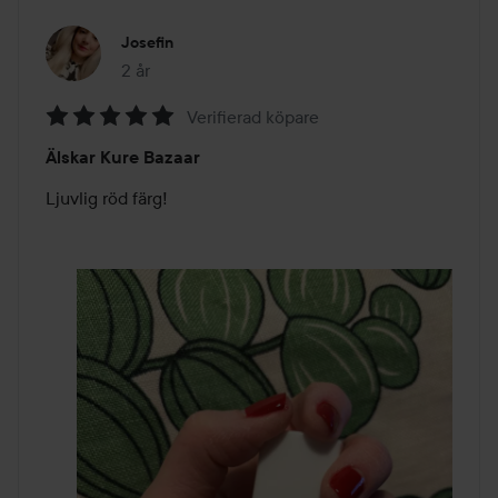
Josefin
2 år
Inlägget skapades 2 år
Verifierad köpare
Betyg:
Älskar Kure Bazaar
5
av
Ljuvlig röd färg! 
5