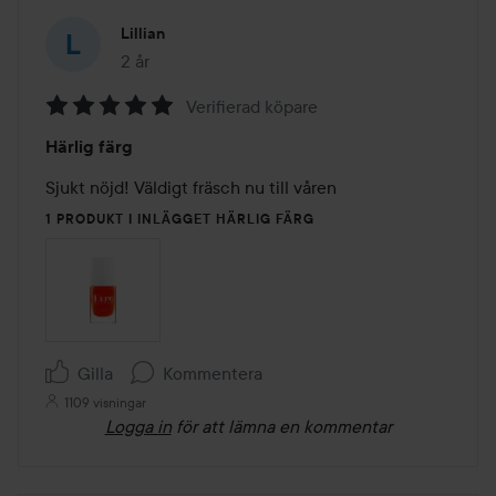
Lillian
2 år
Inlägget skapades 2 år
Verifierad köpare
Betyg:
Härlig färg
5
av
Sjukt nöjd! Väldigt fräsch nu till våren 
5
1 PRODUKT I INLÄGGET HÄRLIG FÄRG
Gilla
Kommentera
1109 visningar
Logga in
för att lämna en kommentar