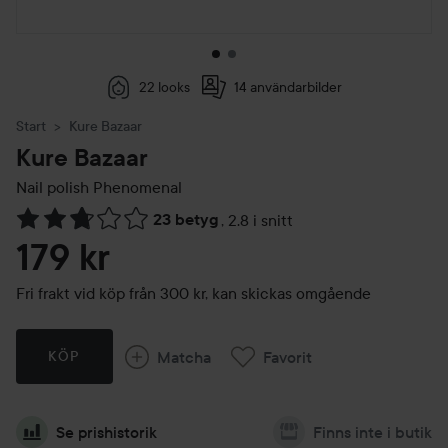
22 looks
14 användarbilder
Start
Kure Bazaar
Kure Bazaar
Nail polish
Phenomenal
23 betyg
,
2.8 i snitt
Hoppa till Betyg & kommentarer
179 kr
Fri frakt vid köp från 300 kr, kan skickas omgående
Matcha
Favorit
KÖP
Se prishistorik
Finns inte i butik