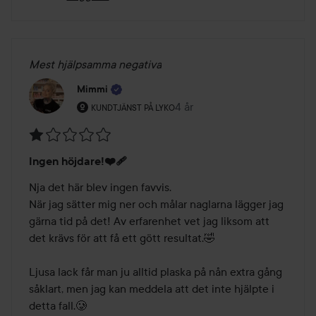
Mest hjälpsamma negativa
Mimmi
Användarens roll: Kundtjänst på Lyko.
4 år
Inlägget skapades 4 år
KUNDTJÄNST PÅ LYKO
Betyg:
Ingen höjdare!❤️‍🩹
1
av
Nja det här blev ingen favvis. 

5
När jag sätter mig ner och målar naglarna lägger jag 
gärna tid på det! Av erfarenhet vet jag liksom att 
det krävs för att få ett gött resultat.🤣 

Ljusa lack får man ju alltid plaska på nån extra gång 
såklart, men jag kan meddela att det inte hjälpte i 
detta fall.🥲
