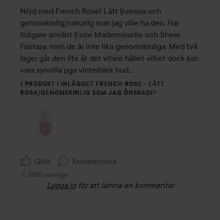
av
Nöjd med French Rose! Lätt ljusrosa och 
5
genonskinlig/naturlig som jag ville ha den. Har 
tidigare använt Essie Mademoiselle och Sheer 
Fantasy, men de är inte lika genomskinliga. Med två 
lager går den lite åt det vitare hållet vilket dock kan 
vara synvilla pga vinterblek hud...
1 PRODUKT I INLÄGGET FRENCH ROSE - LÄTT
ROSA/GENOMSKINLIG SOM JAG ÖNSKADE!
Gilla
Kommentera
2650 visningar
Logga in
för att lämna en kommentar