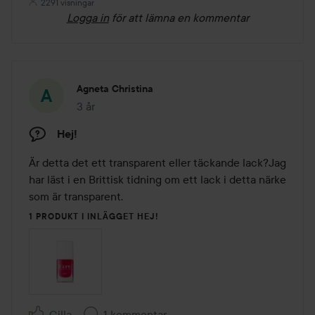
2291 visningar
Logga in
för att lämna en kommentar
Agneta Christina
3 år
Inlägget skapades 3 år
Hej!
Är detta det ett transparent eller täckande lack?Jag 
har läst i en Brittisk tidning om ett lack i detta närke 
som är transparent.
1 PRODUKT I INLÄGGET HEJ!
Gilla
1 kommentar