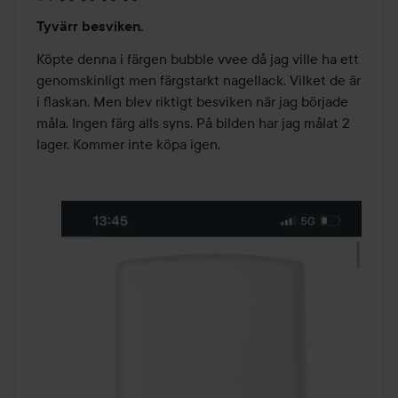
Betyg:
Tyvärr besviken.
1
av
Köpte denna i färgen bubble vvee då jag ville ha ett 
5
genomskinligt men färgstarkt nagellack. Vilket de är 
i flaskan. Men blev riktigt besviken när jag började 
måla. Ingen färg alls syns. På bilden har jag målat 2 
lager. Kommer inte köpa igen.