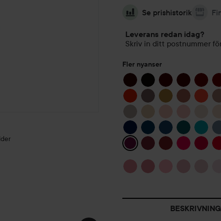
Se prishistorik
Fi
Leverans redan idag?
Skriv in ditt postnummer för
Fler nyanser
lder
HÖSTEN =
DENIM 💙🩵
KLASSISK
SOAP NAIL
BESKRIVNING
💙
LOOK!
LOOK!