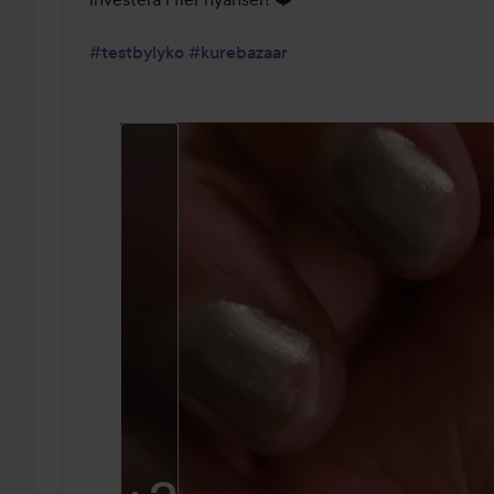
#testbylyko
#kurebazaar