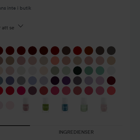
nns inte i butik
 att se
VÅRENS
VARDAGSLYX
FÄRGER AV
NÄR DEN ÄR
MI
INGREDIENSER
SOMMARFIN!
INFLUENCERN...
SOM...
S