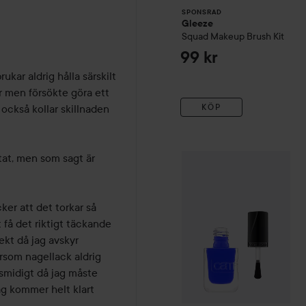
SPONSRAD
Gleeze
Squad Makeup Brush Kit
99 kr
kar aldrig hålla särskilt 
r men försökte göra ett 
KÖP
också kollar skillnaden 
Catrice
GEL AFFAIR Nail L
tat, men som sagt är 
ker att det torkar så 
få det riktigt täckande 
kt då jag avskyr 
som nagellack aldrig 
 smidigt då jag måste 
ag kommer helt klart 