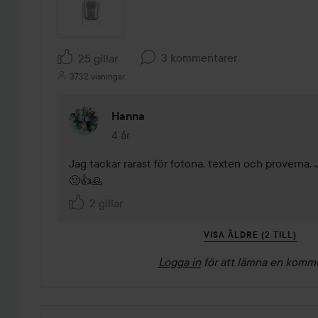
3 kommentarer
25 gillar
3732 visningar
Hanna
4 år
Kommentaren lades 4 år
Jag tackar rarast för fotona, texten och proverna. 
🙂👍🙏
2 gillar
VISA ÄLDRE (2 TILL)
Logga in
för att lämna en komm