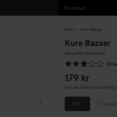
Start
Kure Bazaar
Kure Bazaar
Nail polish
September
23 b
Hoppa till Betyg & komment
179 kr
Fri frakt vid köp från 300 k
Match
KÖP