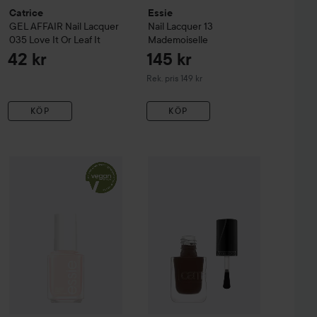
Catrice
Essie
GEL AFFAIR Nail Lacquer
Nail Lacquer
13
035 Love It Or Leaf It
Mademoiselle
42 kr
145 kr
Rekommenderat pris 149 kr
Rek. pris 149 kr
KÖP
KÖP
acquer
027 Your Royal Highness
Catrice
145 kr
GEL AFFAIR Nail Lacquer
0
42 kr
Essie
Nail Lacquer
6 Ballet Slippers
Rekommenderat pris 149 kr