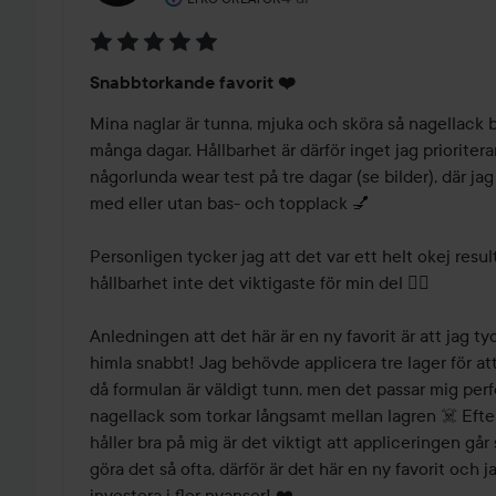
Betyg:
Snabbtorkande favorit ❤️
5
av
Mina naglar är tunna, mjuka och sköra så nagellack bru
5
många dagar. Hållbarhet är därför inget jag prioritera
någorlunda wear test på tre dagar (se bilder), där jag 
med eller utan bas- och topplack 💅 

Personligen tycker jag att det var ett helt okej resul
hållbarhet inte det viktigaste för min del 🤷‍♀️

Anledningen att det här är en ny favorit är att jag tyc
himla snabbt! Jag behövde applicera tre lager för att 
då formulan är väldigt tunn, men det passar mig perfe
nagellack som torkar långsamt mellan lagren ☠️ Efter
håller bra på mig är det viktigt att appliceringen går
göra det så ofta, därför är det här en ny favorit och j
investera i fler nyanser! ❤️
