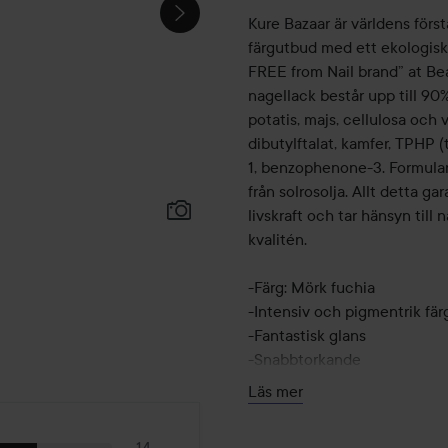
Kure Bazaar är världens förs
färgutbud med ett ekologiskt
FREE from Nail brand” at Bea
nagellack består upp till 90
potatis, majs, cellulosa och 
dibutylftalat, kamfer, TPHP (
1, benzophenone-3. Formulan
från solrosolja. Allt detta ga
livskraft och tar hänsyn til
kvalitén.
-Färg: Mörk fuchia
-Intensiv och pigmentrik fär
-Fantastisk glans
-Snabbtorkande
-Smidig pensel som är lätt a
Läs mer
-Bra hållbarhet, tillsammans
ännu längre
14