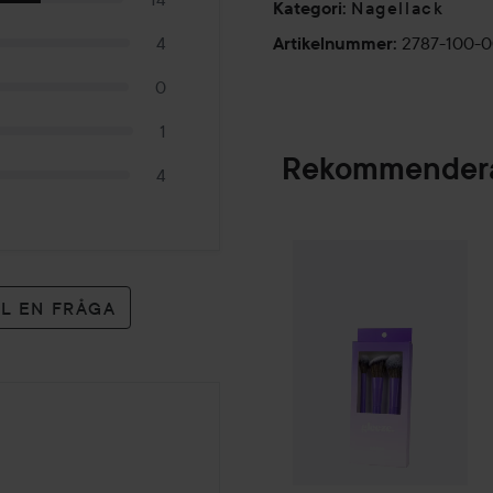
-100% vegan
Nagellack
Kategori
:
-Tillverkad i Frankrike
2787-100-
4
Artikelnummer
:
0
1
Rekommendera
4
Gleeze
Squad Mak
SPONSRAD
LL EN FRÅGA