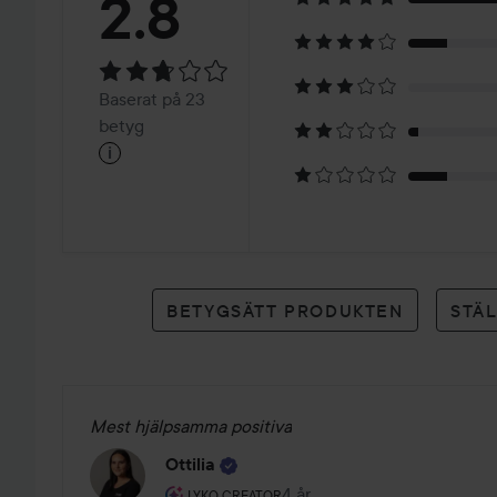
Betyg:
2.8
2.8
Baserat
Baserat på 23
på
betyg
i
23
betyg
BETYGSÄTT PRODUKTEN
STÄ
Mest hjälpsamma positiva
Ottilia
Användarens roll: Lyko Creator.
4 år
Inlägget skapades 4 år
LYKO CREATOR