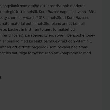
ta nagellack som erbjöd ett intensivt och modernt
 och giftfritt innehåll. Kure Bazaar nagellack vann “Bäst
uty shortlist Awards 2018. Innehållet i Kure Bazaars
% naturmaterial och innehåller bland annat bomull,
vete. Lacket är fritt från toluen, formaldehyd,
trifenyl fosfat), parabener, xylen, styren, benzophenone-
 är berikad med kiselrikt bambuextrakt och vitamin E
ranterar ett giftfritt nagellack som bevarar naglarnas
l nagelns naturliga förnyelse utan att kompromissa med
g
tt jobba med
 med Kure Bazaars egna bas- och överlack sitter lacket