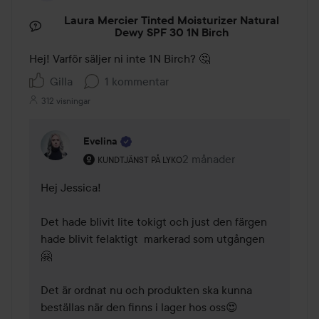
Laura Mercier Tinted Moisturizer Natural
Dewy SPF 30 1N Birch
Hej! Varför säljer ni inte 1N Birch? 🤔
Gilla
1 kommentar
312 visningar
Evelina
Användarens roll: Kundtjänst på Lyko.
2 månader
Kommentaren lades 2 mån
KUNDTJÄNST PÅ LYKO
Hej Jessica!

Det hade blivit lite tokigt och just den färgen 
hade blivit felaktigt  markerad som utgången 
🤗

Det är ordnat nu och produkten ska kunna 
beställas när den finns i lager hos oss😍 
