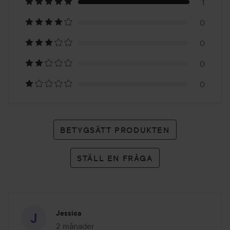
på
1
0
1
0
betyg
0
0
BETYGSÄTT PRODUKTEN
STÄLL EN FRÅGA
Jessica
2 månader
Inlägget skapades 2 månader