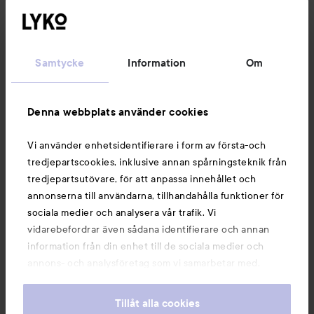
Kundservice
Samtycke
Information
Om
Information
Denna webbplats använder cookies
Du kanske också gillar
Vi använder enhetsidentifierare i form av första-och
tredjepartscookies, inklusive annan spårningsteknik från
tredjepartsutövare, för att anpassa innehållet och
annonserna till användarna, tillhandahålla funktioner för
sociala medier och analysera vår trafik. Vi
vidarebefordrar även sådana identifierare och annan
information från din enhet till de sociala medier och
annons- och analysföretag som vi samarbetar med.
Dessa kan i sin tur kombinera informationen med annan
information som du har tillhandahållit eller som de har
Tillåt alla cookies
samlat in när du har använt deras tjänster. Du godkänner