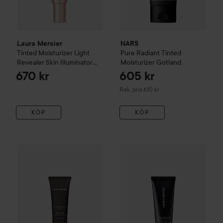
Laura Mercier
NARS
Tinted Moisturizer Light
Pure Radiant Tinted
Revealer Skin Illuminator
Moisturizer
Gotland
0N1 Petal
670 kr
605 kr
Rekommenderat pris 610 kr
Rek. pris 610 kr
KÖP
KÖP
Laura Mercier
Tinted Moisturizer Oil Free Natural Skin Per
Laura Mercier
Tinted Moisturi