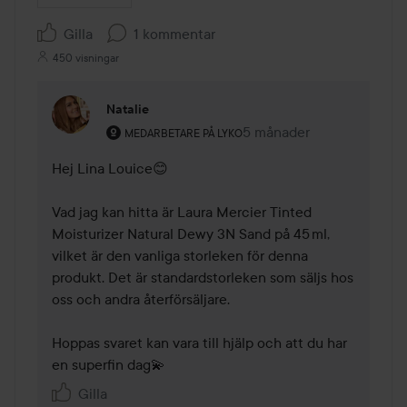
Gilla
1 kommentar
450 visningar
Natalie
Användarens roll: Medarbetare på Lyko.
5 månader
Kommentaren lades 5 må
MEDARBETARE PÅ LYKO
Hej Lina Louice😊

Vad jag kan hitta är Laura Mercier Tinted 
Moisturizer Natural Dewy 3N Sand på 45 ml, 
vilket är den vanliga storleken för denna 
produkt. Det är standardstorleken som säljs hos 
oss och andra återförsäljare.

Hoppas svaret kan vara till hjälp och att du har 
en superfin dag💫
Gilla