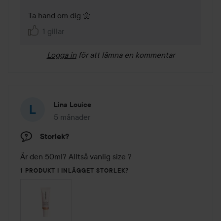
Ta hand om dig 🌼
1 gillar
Logga in
för att lämna en kommentar
Lina Louice
5 månader
Inlägget skapades 5 månader
Storlek?
1 PRODUKT I INLÄGGET STORLEK?