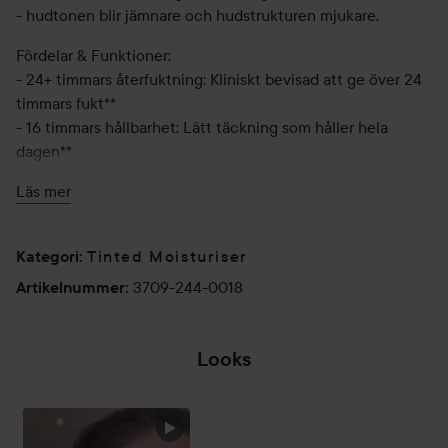
- hudtonen blir jämnare och hudstrukturen mjukare.
Fördelar & Funktioner:
- 24+ timmars återfuktning: Kliniskt bevisad att ge över 24
timmars fukt**
- 16 timmars hållbarhet: Lätt täckning som håller hela
dagen**
- Förbättrar hudton och struktur: Kliniskt bevisad effekt på
Läs mer
huden redan efter en dag**
- 88 % hudvårdande ingredienser: Gör mer än bara makeup,
vårdar samtidigt*
Tinted Moisturiser
Kategori
:
- Naturligt flawless: 100 % instämmer - huden ser naturlig
3709-244-0018
Artikelnummer
:
ut direkt och över tid*
- All-day Dew: 97 % instämmer - huden ser återfuktad och
strålande ut i 24 timmar*
Looks
- Mjuk och touchbar hud: 100 % instämmer - huden känns
mjuk efter endast 1 vecka*
- Naturligt fyllig hud: 90 % instämmer - huden ser fylligare
ut direkt och över tid*