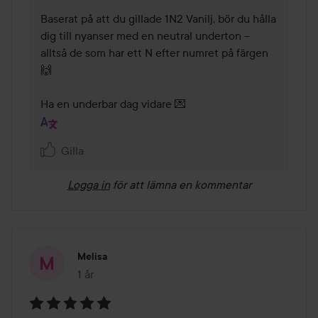
Baserat på att du gillade 1N2 Vanilj, bör du hålla 
dig till nyanser med en neutral underton – 
alltså de som har ett N efter numret på färgen 
🙌

Ha en underbar dag vidare 💌
Gilla
Logga in
för att lämna en kommentar
Melisa
1 år
Inlägget skapades 1 år