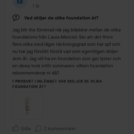
1 år
Inlägget skapades 1 år
Vad skiljer de olika foundation åt?
Jag blir lite förvirrad när jag bläddrar mellan de olika 
foundations från Laura Mercier. Ser att det finns 
flera olika med lägre täckningsgrad som har spf och 
nu har jag försökt förstå vad som egentligen skiljer 
dom åt. Jag vill ha en foundation som ger lyster och 
en dewy look inför sommaren, vilken foundation 
rekommenderar ni då?
1 PRODUKT I INLÄGGET VAD SKILJER DE OLIKA
FOUNDATION ÅT?
Gilla
2 kommentarer