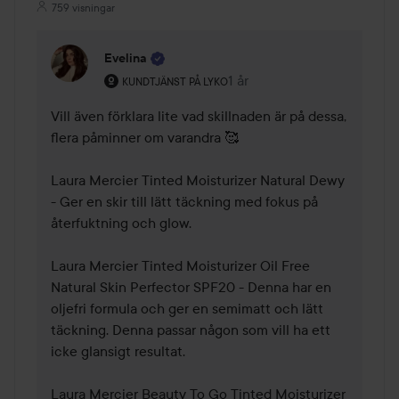
759 visningar
Evelina
Användarens roll: Kundtjänst på Lyko.
1 år
Kommentaren lades 1 år
KUNDTJÄNST PÅ LYKO
Vill även förklara lite vad skillnaden är på dessa, 
flera påminner om varandra 🥰 

Laura Mercier Tinted Moisturizer Natural Dewy 
- Ger en skir till lätt täckning med fokus på 
återfuktning och glow. 

Laura Mercier Tinted Moisturizer Oil Free 
Natural Skin Perfector SPF20 - Denna har en 
oljefri formula och ger en semimatt och lätt 
täckning. Denna passar någon som vill ha ett 
icke glansigt resultat. 

Laura Mercier Beauty To Go Tinted Moisturizer 