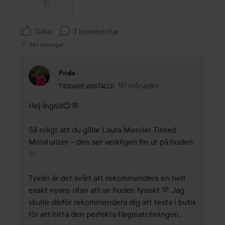
Gilla
1 kommentar
561 visningar
Frida
Användarens roll: Tidigare anställd.
10 månader
Kommentaren lades 10 månad
TIDIGARE ANSTÄLLD
Hej Ingrid😊🌸

Så roligt att du gillar Laura Mercier Tinted 
Moisturizer – den ser verkligen fin ut på huden 
✨

Tyvärr är det svårt att rekommendera en helt 
exakt nyans utan att se huden fysiskt 💛 Jag 
skulle därför rekommendera dig att testa i butik 
för att hitta den perfekta färgmatchningen.
