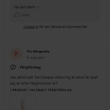
Ha det bäst! ✨
Gilla
Logga in
för att lämna en kommentar
Pia Margareta
8 månader
Inlägget skapades 8 månader
Färgförslag
Har alltid haft 3w1 bisque vilken frg är mest lik skall 
jag se efter färgnummer w?
1 PRODUKT I INLÄGGET FÄRGFÖRSLAG