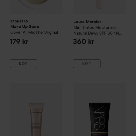
Laura Mercier
SPONSRAD
Make Up Store
Mini Tinted Moisturizer
Cover All Mix
The Original
Natural Dewy SPF 30
4N
Teak
179 kr
360 kr
KÖP
KÖP
Laura Mercier
Tinted Moisturizer Light Revealer Skin Illumi
NARS
Pure Radiant Tinted Moi