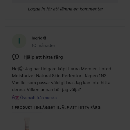
Logga in
för att lämna en kommentar
Ingrid🎨
10 månader
Inlägget skapades 10 månader
Hjälp att hitta färg
Hej😊 Jag har tidigare köpt Laura Mercier Tinted 
Moisturizer Natural Skin Perfector i färgen 1N2 
Vanille, som passar väldigt bra. Jag kan inte hitta 
denna. Vilken annan bör jag välja?
Översatt från norska
1 PRODUKT I INLÄGGET HJÄLP ATT HITTA FÄRG