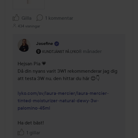
Gilla
1 kommentar
434 visningar
Josefine
Användarens roll: Kundtjänst på Lyko.
8 månader
Kommentaren lades 8 mån
KUNDTJÄNST PÅ LYKO
Hejsan Pia 💗

Då din nyans varit 3W1 rekommenderar jag dig 
att testa 3W nu, den hittar du här 😊👇

lyko.com/sv/laura-mercier/laura-mercier-
tinted-moisturizer-natural-dewy-3w-
palomino-45ml
Ha det bäst!
1 gillar