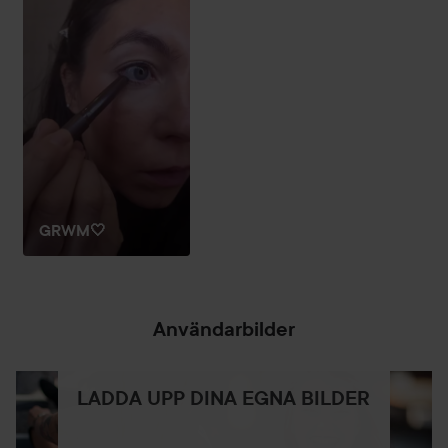
- Framhäver hälsosam hud: 97 % instämmer - huden ser
frisk och hälsosam ut över tid*
- Sömlös applicering: 100 % instämmer - produkten blandas
perfekt in i huden*
- Skonsam och bekväm känsla: 100 % instämmer -
produkten är skonsam mot huden direkt och över tid*
- Lätt att kombinera med rutin: 93 % instämmer - fungerar
utmärkt med både hudvård och makeup*
- Fuktresistent: Klarar av fuktiga klimat och skyddar
makeup från att smälta eller smetas ut**
GRWM🤍
- SPF 30 skydd: Skyddar huden mot solens skadliga
strålar**
Ingen flashback på foto. Non-komedogen. Non-
Användarbilder
aknegenererande. Dermatologiskt testad. Oftalmologiskt
testad.
LADDA UPP DINA EGNA BILDER
*Konsumentstudie med 30 deltagare på oberoende
laboratorium