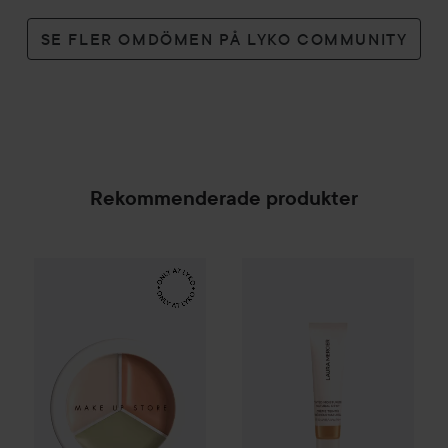
SE FLER OMDÖMEN PÅ LYKO COMMUNITY
Rekommenderade produkter
Make Up Store
Cover All Mix
Laura Mercier
The Original
Mini Tinted Moi
179 kr
SPONSRAD