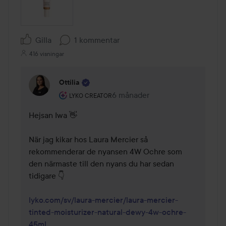
Gilla
1 kommentar
416 visningar
Ottilia
Användarens roll: Lyko Creator.
6 månader
Kommentaren lades 6 månader
LYKO CREATOR
Hejsan Iwa 👋

När jag kikar hos Laura Mercier så 
rekommenderar de nyansen 4W Ochre som 
den närmaste till den nyans du har sedan 
tidigare 👇

lyko.com/sv/laura-mercier/laura-mercier-
tinted-moisturizer-natural-dewy-4w-ochre-
45ml