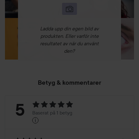
**Klinisk studie med 30 deltagare på oberoende
laboratorium
Ladda upp din egen bild av
Användning:
produkten. Eller varför inte
Applicera på ren hud med en foundation-svamp eller med
resultatet av när du använt
fingertopparna. Lägg på flera lager för extra täckning.
den?
45 ml
Betyg & kommentarer
Betyg:
5
Baserat på 1 betyg
i
5
Baserat