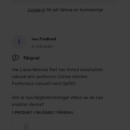
Logga in
för att lämna en kommentar
Iwa Frodlund
6 månader
Inlägget skapades 6 månader
Färgval
Har Laura Mercier 5w1 tan tinted moisturizer, 
natural skin perfector. Creme teintee.

Perfecteur naturell teint Spf30.

Det är nya färgbeteckningar vilken av de nya 
ersätter denna?
1 PRODUKT I INLÄGGET FÄRGVAL