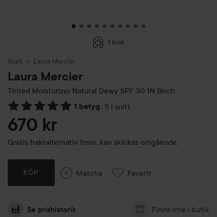
1 look
Start
Laura Mercier
Laura Mercier
Tinted Moisturizer Natural Dewy SPF 30
1N Birch
1 betyg
,
5 i snitt
Hoppa till Betyg & kommentarer
670 kr
Gratis fraktalternativ finns, kan skickas omgående.
Matcha
Favorit
KÖP
Se prishistorik
Finns inte i butik