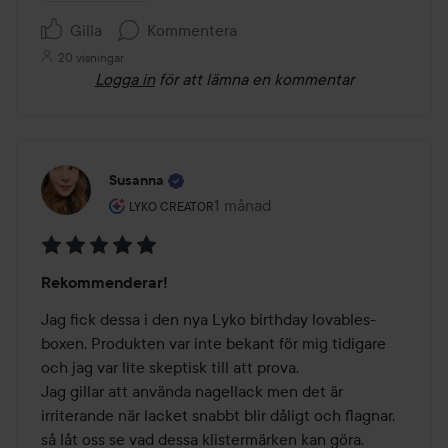
Gilla
Kommentera
20 visningar
Logga in
för att lämna en kommentar
Susanna
Användarens roll: Lyko Creator.
1 månad
Inlägget skapades 1 månad
LYKO CREATOR
Betyg:
Rekommenderar!
5
av
Jag fick dessa i den nya Lyko birthday lovables-
5
boxen. Produkten var inte bekant för mig tidigare 
och jag var lite skeptisk till att prova.

Jag gillar att använda nagellack men det är 
irriterande när lacket snabbt blir dåligt och flagnar, 
så låt oss se vad dessa klistermärken kan göra.
