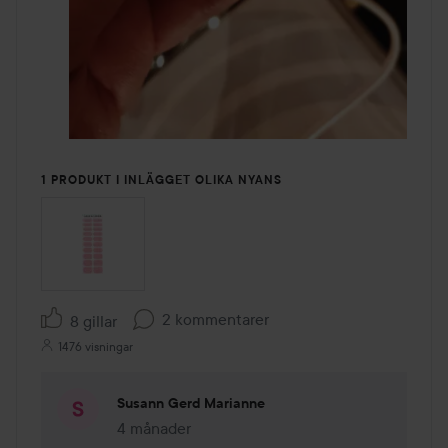
1 PRODUKT I INLÄGGET OLIKA NYANS
2 kommentarer
8 gillar
1476 visningar
Susann Gerd Marianne
4 månader
Kommentaren lades 4 månader