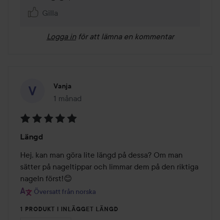
Gilla
Logga in
för att lämna en kommentar
Vanja
1 månad
Inlägget skapades 1 månad
Betyg:
Längd
5
av
Hej, kan man göra lite längd på dessa? Om man 
5
sätter på nageltippar och limmar dem på den riktiga 
nageln först!😊
Översatt från norska
1 PRODUKT I INLÄGGET LÄNGD