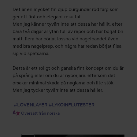
Det är en mycket fin djup burgunder röd färg som 
ger ett fint och elegant resultat.

Men jag känner tyvärr inte att dessa har hållit, efter 
bara två dagar är ytan full av repor och har börjat bli 
matt, flera har börjat lossna vid nagelbandet även 
med bra nagelprep, och några har redan börjat flisa 
sig vid spetsarna.

Detta är ett roligt och ganska fint koncept om du är 
på språng eller om du är nybörjare, eftersom det 
orsakar minimal skada på naglarna och lite stök. 
Men jag tycker tyvärr inte att dessa håller.

#LOVENLAYER
#LYKOINFLUTESTER
Översatt från norska