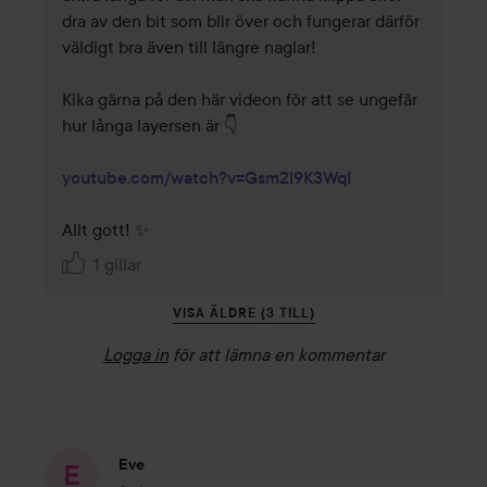
dra av den bit som blir över och fungerar därför 
väldigt bra även till längre naglar!

Kika gärna på den här videon för att se ungefär 
hur långa layersen är 👇

youtube.com/watch?v=Gsm2l9K3WqI
Allt gott! ✨
1 gillar
VISA ÄLDRE (3 TILL)
Logga in
för att lämna en kommentar
Eve