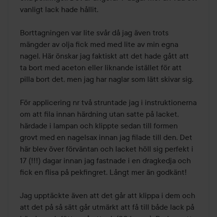
vanligt lack hade hållit.

Borttagningen var lite svår då jag även trots 
mängder av olja fick med med lite av min egna 
nagel. Här önskar jag faktiskt att det hade gått att 
ta bort med aceton eller liknande istället för att 
pilla bort det, men jag har naglar som lätt skivar sig.

För applicering nr två struntade jag i instruktionerna 
om att fila innan härdning utan satte på lacket, 
härdade i lampan och klippte sedan till formen 
grovt med en nagelsax innan jag filade till den. Det 
här blev över förväntan och lacket höll sig perfekt i 
17 (!!!) dagar innan jag fastnade i en dragkedja och 
fick en flisa på pekfingret. Långt mer än godkänt!

Jag upptäckte även att det går att klippa i dem och 
att det på så sätt går utmärkt att få till både lack på 