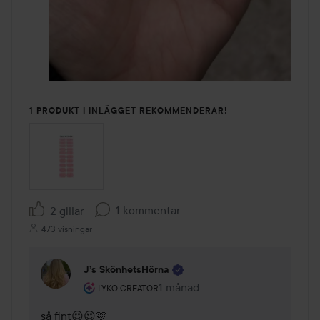
1 PRODUKT I INLÄGGET REKOMMENDERAR!
1 kommentar
2 gillar
473 visningar
J’s SkönhetsHörna
Användarens roll: Lyko Creator.
1 månad
Kommentaren lades 1 månad
LYKO CREATOR
så fint😍😍🩷