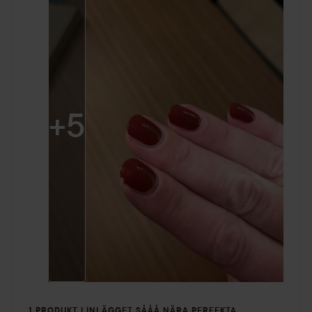
+
5
1 PRODUKT I INLÄGGET SÅÅÅ NÄRA PERFEKTA