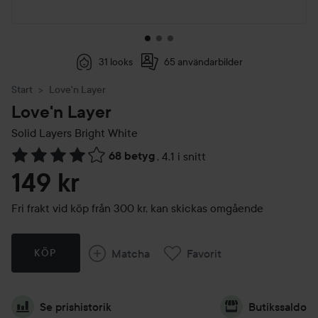
31 looks
65 användarbilder
Start
Love'n Layer
Love'n Layer
Solid Layers
Bright White
68 betyg
,
4.1 i snitt
Hoppa till Betyg & kommentarer
149 kr
Fri frakt vid köp från 300 kr, kan skickas omgående
Matcha
Favorit
KÖP
Se prishistorik
Butikssaldo