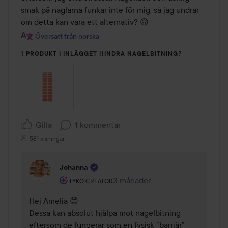
smak på naglarna funkar inte för mig, så jag undrar 
om detta kan vara ett alternativ? 🙃
Översatt från norska
1 PRODUKT I INLÄGGET HINDRA NAGELBITNING?
Gilla
1 kommentar
581 visningar
Johanna
Användarens roll: Lyko Creator.
3 månader
Kommentaren lades 3 månader
LYKO CREATOR
Hej Amelia 😊

Dessa kan absolut hjälpa mot nagelbitning 
eftersom de fungerar som en fysisk ”barriär” 