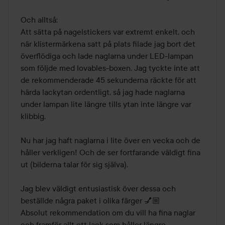
Och alltså:

Att sätta på nagelstickers var extremt enkelt, och 
när klistermärkena satt på plats filade jag bort det 
överflödiga och lade naglarna under LED-lampan 
som följde med lovables-boxen. Jag tyckte inte att 
de rekommenderade 45 sekunderna räckte för att 
härda lackytan ordentligt, så jag hade naglarna 
under lampan lite längre tills ytan inte längre var 
klibbig.

Nu har jag haft naglarna i lite över en vecka och de 
håller verkligen! Och de ser fortfarande väldigt fina 
ut (bilderna talar för sig själva).

Jag blev väldigt entusiastisk över dessa och 
beställde några paket i olika färger 💅🏼

Absolut rekommendation om du vill ha fina naglar 
och framför allt ett lack som håller längre.
