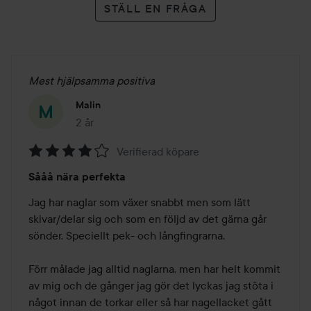
STÄLL EN FRÅGA
Mest hjälpsamma positiva
Malin
2 år
Inlägget skapades 2 år
Verifierad köpare
Betyg:
Sååå nära perfekta
4
av
Jag har naglar som växer snabbt men som lätt 
5
skivar/delar sig och som en följd av det gärna går 
sönder. Speciellt pek- och långfingrarna.

Förr målade jag alltid naglarna, men har helt kommit 
av mig och de gånger jag gör det lyckas jag stöta i 
något innan de torkar eller så har nagellacket gått 