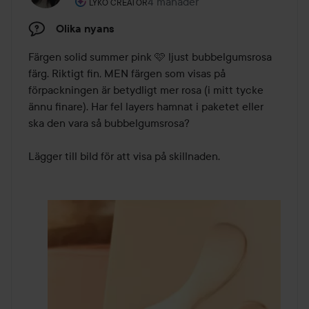
Användarens roll: Lyko Creator.
4 månader
Inlägget skapades 4 månader
LYKO CREATOR
Olika nyans
Färgen solid summer pink 🩷 ljust bubbelgumsrosa 
färg. Riktigt fin, MEN färgen som visas på 
förpackningen är betydligt mer rosa (i mitt tycke 
ännu finare). Har fel layers hamnat i paketet eller 
ska den vara så bubbelgumsrosa?

Lägger till bild för att visa på skillnaden.  