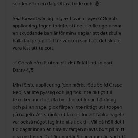
sönder efter en dag. Oftast både och. 😅

Vad förväntade jag mig av Love’n Layers? Snabb 
applicering, ingen torktid, att det skulle agera som 
en skyddande barriär för mina naglar, att det skulle 
hålla länge (upp till tre veckor) samt att det skulle 
vara lätt att ta bort.

✅ Check på allt utom att det är lätt att ta bort. 
Därav 4/5.

Min första applicering (den mörkt röda Solid Grape 
Red) var lite pysslig och jag fick inte riktigt till 
tekniken med att fila bort lacket innan härdning 
och på en nagel gick färgen inte riktigt ut i toppen 
på nageln. Att sträcka ut lacket för att täcka nageln 
var också något jag inte alls fick till. Väl på höll det i 
tio dagar innan en flisa av färgen skavts bort på mitt 
ena pekfinger. Det är ungefär 9 dagar mer än vad ett 