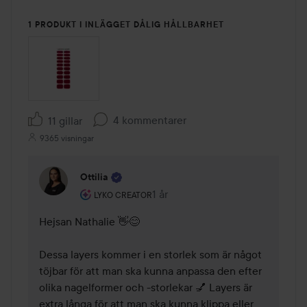
1 PRODUKT I INLÄGGET DÅLIG HÅLLBARHET
4 kommentarer
11 gillar
9365 visningar
Ottilia
Användarens roll: Lyko Creator.
1 år
Kommentaren lades 1 år
LYKO CREATOR
Hejsan Nathalie 👋😊

Dessa layers kommer i en storlek som är något 
töjbar för att man ska kunna anpassa den efter 
olika nagelformer och -storlekar 💅 Layers är 
extra långa för att man ska kunna klippa eller 