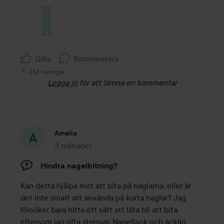
Gilla
Kommentera
252 visningar
Logga in
för att lämna en kommentar
Amelia
3 månader
Inlägget skapades 3 månader
Hindra nagelbitning?
Kan detta hjälpa mot att bita på naglarna, eller är 
det inte smart att använda på korta naglar? Jag 
försöker bara hitta ett sätt att låta bli att bita, 
eftersom jag ofta stressar. Nagellack och äcklig 