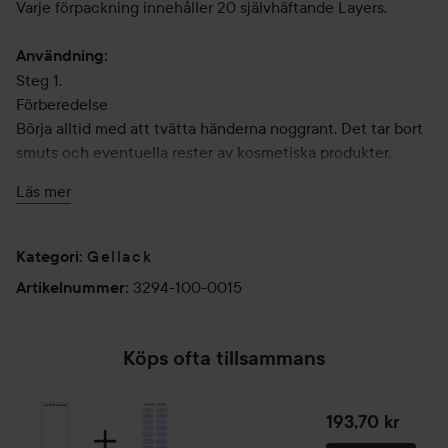
Varje förpackning innehåller 20 självhäftande Layers.
Användning:
Steg 1.
Förberedelse
Börja alltid med att tvätta händerna noggrant. Det tar bort
smuts och eventuella rester av kosmetiska produkter.
Skrapa bort nagelbandsrester från nagelbädden och fös
Läs mer
bort/reducera nagelbanden. Låt naglarna torka ordentligt,
detta för att undvika att det finns fukt kvar under
nagelbädden.
Gellack
Kategori
:
Varför är detta viktigt? Dina Layers fäster bättre på en ren,
3294-100-0015
Artikelnummer
:
torr och slät nagelbädd, resultatet blir jämnare och dina
Layers håller sig fina längre.
Köps ofta tillsammans
Steg 2.
Öppna förpackningen
Ta bort skyddsplasten från arket med Layers. Välj storlek på
193,70 kr
dina Layers genom att jämföra de olika storlekarna mot din