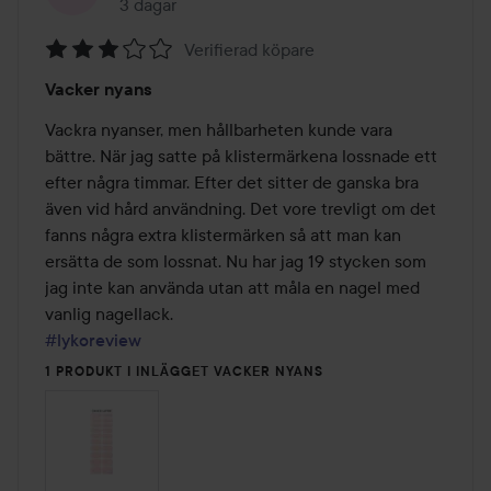
3 dagar
Inlägget skapades 3 dagar
Verifierad köpare
Betyg:
Vacker nyans
3
av
Vackra nyanser, men hållbarheten kunde vara 
5
bättre. När jag satte på klistermärkena lossnade ett 
efter några timmar. Efter det sitter de ganska bra 
även vid hård användning. Det vore trevligt om det 
fanns några extra klistermärken så att man kan 
ersätta de som lossnat. Nu har jag 19 stycken som 
jag inte kan använda utan att måla en nagel med 
#lykoreview
1 PRODUKT I INLÄGGET VACKER NYANS