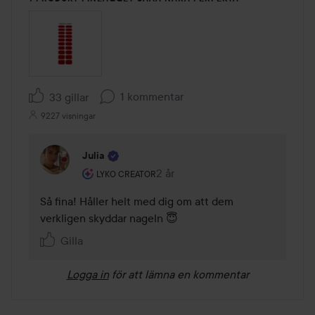
1 kommentar
33 gillar
9227 visningar
Julia
Användarens roll: Lyko Creator.
2 år
Kommentaren lades 2 år
LYKO CREATOR
Så fina! Håller helt med dig om att dem 
verkligen skyddar nageln 😇
Gilla
Logga in
för att lämna en kommentar