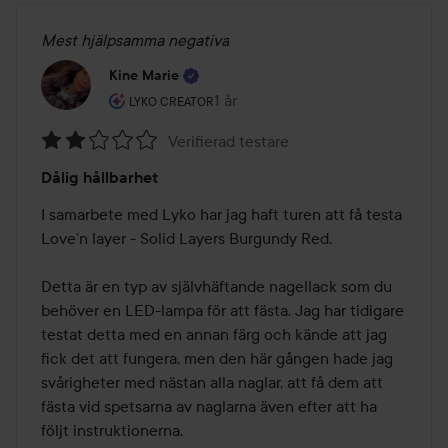
Mest hjälpsamma negativa
Kine Marie
Användarens roll: Lyko Creator.
1 år
Inlägget skapades 1 år
LYKO CREATOR
Verifierad testare
Betyg:
Dålig hållbarhet
2
av
I samarbete med Lyko har jag haft turen att få testa 
5
Love’n layer - Solid Layers Burgundy Red.

Detta är en typ av självhäftande nagellack som du 
behöver en LED-lampa för att fästa. Jag har tidigare 
testat detta med en annan färg och kände att jag 
fick det att fungera, men den här gången hade jag 
svårigheter med nästan alla naglar, att få dem att 
fästa vid spetsarna av naglarna även efter att ha 
följt instruktionerna.
