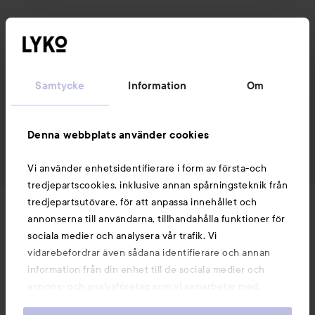
Samtycke
Information
Om
Denna webbplats använder cookies
Vi använder enhetsidentifierare i form av första-och
tredjepartscookies, inklusive annan spårningsteknik från
tredjepartsutövare, för att anpassa innehållet och
Nyheter och erbjudanden
annonserna till användarna, tillhandahålla funktioner för
sociala medier och analysera vår trafik. Vi
vidarebefordrar även sådana identifierare och annan
Följ oss
information från din enhet till de sociala medier och
annons- och analysföretag som vi samarbetar med.
Dessa kan i sin tur kombinera informationen med annan
Kundservice