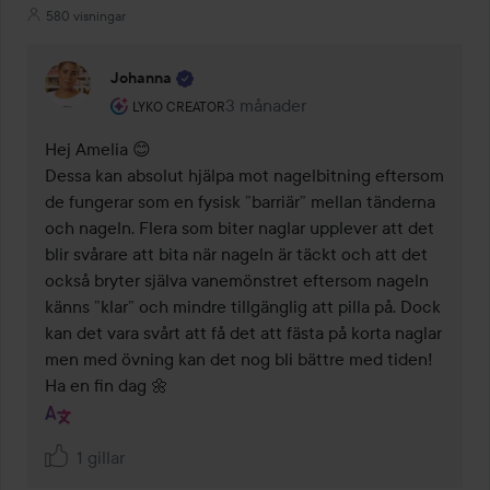
580 visningar
Johanna
Användarens roll: Lyko Creator.
3 månader
Kommentaren lades 3 månader
LYKO CREATOR
Hej Amelia 😊

Dessa kan absolut hjälpa mot nagelbitning eftersom 
de fungerar som en fysisk ”barriär” mellan tänderna 
och nageln. Flera som biter naglar upplever att det 
blir svårare att bita när nageln är täckt och att det 
också bryter själva vanemönstret eftersom nageln 
känns ”klar” och mindre tillgänglig att pilla på. Dock 
kan det vara svårt att få det att fästa på korta naglar 
men med övning kan det nog bli bättre med tiden!

Ha en fin dag 🌼
1 gillar