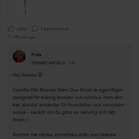
Gilla
1 kommentar
395 visningar
Frida
Användarens roll: Tidigare anställd.
1 år
Kommentaren lades 1 år
TIDIGARE ANSTÄLLD
Hej Amelia 😍

Camilla Pihl Bronzer Balm Duo Brush är egentligen 
designad för krämig bronzer och contour, men den 
kan absolut användas för foundation och concealer 
också – särskilt om du gillar en naturlig och lätt 
finish ✨

Borsten har mjuka, syntetiska strån som blandar 