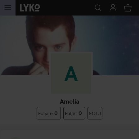
HOPPA TILL INNEHÅLLET
Amelia
Följare
0
Följer
0
FÖLJ