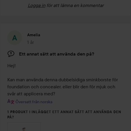
Logga in
för att lämna en kommentar
Amelia
1 år
Inlägget skapades 1 år
Ett annat sätt att använda den på?
Hej!

Kan man använda denna dubbelsidiga sminkborste för 
foundation och concealer, eller blir den för mjuk och 
svår att applicera med?
Översatt från norska
1 PRODUKT I INLÄGGET ETT ANNAT SÄTT ATT ANVÄNDA DEN
PÅ?