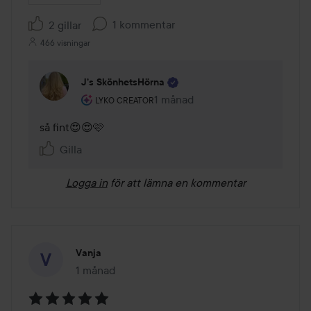
1 kommentar
2 gillar
466 visningar
J’s SkönhetsHörna
Användarens roll: Lyko Creator.
1 månad
Kommentaren lades 1 månad
LYKO CREATOR
så fint😍😍🩷
Gilla
Logga in
för att lämna en kommentar
Vanja
1 månad
Inlägget skapades 1 månad