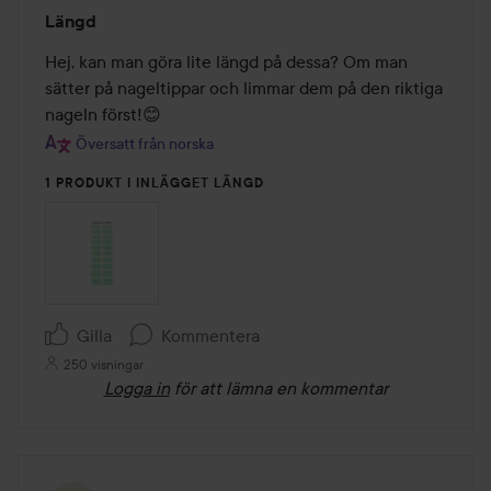
Betyg:
Längd
5
av
Hej, kan man göra lite längd på dessa? Om man 
5
sätter på nageltippar och limmar dem på den riktiga 
nageln först!😊
Översatt från norska
1 PRODUKT I INLÄGGET LÄNGD
Gilla
Kommentera
250 visningar
Logga in
för att lämna en kommentar