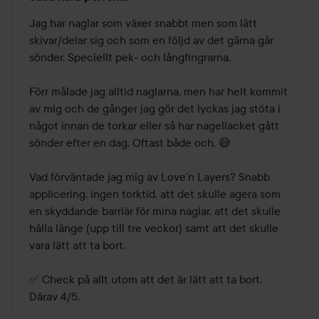
4
av
Jag har naglar som växer snabbt men som lätt 
5
skivar/delar sig och som en följd av det gärna går 
sönder. Speciellt pek- och långfingrarna.

Förr målade jag alltid naglarna, men har helt kommit 
av mig och de gånger jag gör det lyckas jag stöta i 
något innan de torkar eller så har nagellacket gått 
sönder efter en dag. Oftast både och. 😅

Vad förväntade jag mig av Love’n Layers? Snabb 
applicering, ingen torktid, att det skulle agera som 
en skyddande barriär för mina naglar, att det skulle 
hålla länge (upp till tre veckor) samt att det skulle 
vara lätt att ta bort.

✅ Check på allt utom att det är lätt att ta bort. 
Därav 4/5.
