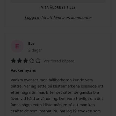
VISA ÄLDRE (3 TILL)
Logga in
för att lämna en kommentar
Eve
2 dagar
Inlägget skapades 2 dagar
Verifierad köpare
Betyg:
Vacker nyans
3
av
Vackra nyanser, men hållbarheten kunde vara 
5
bättre. När jag satte på klistermärkena lossnade ett 
efter några timmar. Efter det sitter de ganska bra 
även vid hård användning. Det vore trevligt om det 
fanns några extra klistermärken så att man kan 
ersätta de som lossnat. Nu har jag 19 stycken som 