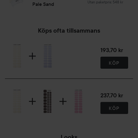
ÖPPNA FÖRPACKNINGEN
Utan paketpris: 548 kr
Pale Sand
Ta bort skyddsplasten från arket med Layers. Välj storlek på
dina Layers genom att jämföra de olika storlekarna mot din
nagel, du vill ha en Layer som är så nära din egen nagel i
storlek som möjligt. Är du mellan två olika storlekar på
Köps ofta tillsammans
Layers? Välj den smalare av de två storlekarna, och sträck
ut den i sidled över nagelbädden - det ger ett snyggare
193,70 kr
och mer hållbart resultat.
KÖP
Steg 3.
PLACERA
För att fästa Layern på nageln placera den på nagelbädden,
börja fästa layern på ena sidan, närmast nagelbandet och
237,70 kr
tryck ut till motsvarande sida. Fortsätt mot tippen. För
bästa resultat - placera Layern noggrant på din nagel så att
KÖP
den appliceras på själva nagelbädden och inte huden, och
att dess kanter ligger tätt mot, men ej på, ditt nagelband -
våra Layers är töjbara och kan sträckas ut för optimal
täckning.
Looks