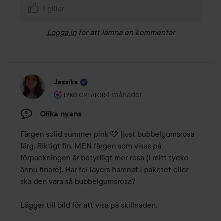
1 gillar
Logga in
för att lämna en kommentar
Jessika
Användarens roll: Lyko Creator.
4 månader
Inlägget skapades 4 månader
LYKO CREATOR
Olika nyans
Färgen solid summer pink 🩷 ljust bubbelgumsrosa 
färg. Riktigt fin, MEN färgen som visas på 
förpackningen är betydligt mer rosa (i mitt tycke 
ännu finare). Har fel layers hamnat i paketet eller 
ska den vara så bubbelgumsrosa?

Lägger till bild för att visa på skillnaden.  