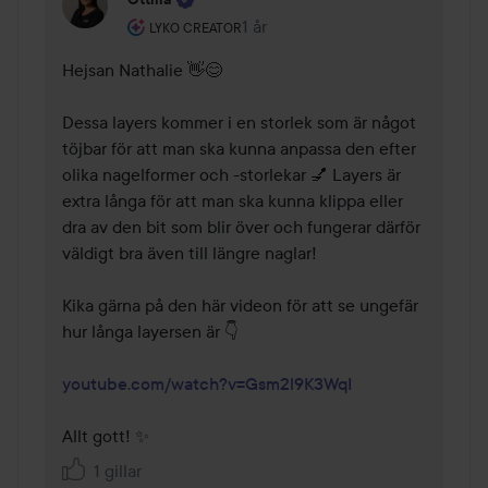
Användarens roll: Lyko Creator.
1 år
Kommentaren lades 1 år
LYKO CREATOR
Hejsan Nathalie 👋😊

Dessa layers kommer i en storlek som är något 
töjbar för att man ska kunna anpassa den efter 
olika nagelformer och -storlekar 💅 Layers är 
extra långa för att man ska kunna klippa eller 
dra av den bit som blir över och fungerar därför 
väldigt bra även till längre naglar!

Kika gärna på den här videon för att se ungefär 
hur långa layersen är 👇

youtube.com/watch?v=Gsm2l9K3WqI
Allt gott! ✨
1 gillar