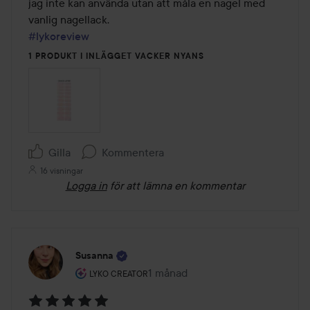
jag inte kan använda utan att måla en nagel med 
#lykoreview
1 PRODUKT I INLÄGGET VACKER NYANS
Gilla
Kommentera
16 visningar
Logga in
för att lämna en kommentar
Susanna
Användarens roll: Lyko Creator.
1 månad
Inlägget skapades 1 månad
LYKO CREATOR