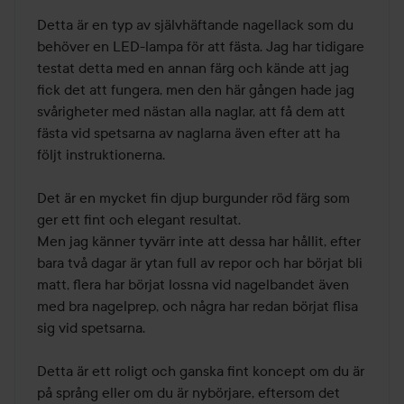
Detta är en typ av självhäftande nagellack som du 
behöver en LED-lampa för att fästa. Jag har tidigare 
testat detta med en annan färg och kände att jag 
fick det att fungera, men den här gången hade jag 
svårigheter med nästan alla naglar, att få dem att 
fästa vid spetsarna av naglarna även efter att ha 
följt instruktionerna.

Det är en mycket fin djup burgunder röd färg som 
ger ett fint och elegant resultat.

Men jag känner tyvärr inte att dessa har hållit, efter 
bara två dagar är ytan full av repor och har börjat bli 
matt, flera har börjat lossna vid nagelbandet även 
med bra nagelprep, och några har redan börjat flisa 
sig vid spetsarna.

Detta är ett roligt och ganska fint koncept om du är 
på språng eller om du är nybörjare, eftersom det 