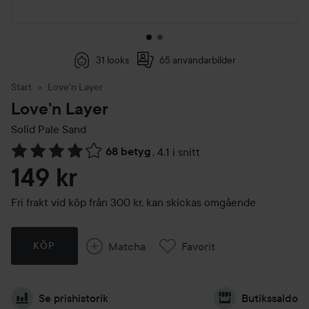
31 looks
65 användarbilder
Start
Love'n Layer
Love'n Layer
Solid
Pale Sand
68 betyg
,
4.1 i snitt
Hoppa till Betyg & kommentarer
149 kr
Fri frakt vid köp från 300 kr, kan skickas omgående
Matcha
Favorit
KÖP
Se prishistorik
Butikssaldo