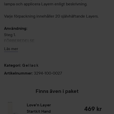
lampa och applicera Layern enligt beskrivning.
Varje förpackning innehåller 20 självhäftande Layers.
Användning:
Steg 1.
FÖRBEREDELSE
Börja alltid med att tvätta händerna noggrant. Det tar bort
Läs mer
smuts och eventuella rester av kosmetiska produkter.
Skrapa bort nagelbandsrester från nagelbädden och fös
Gellack
bort/reducera nagelbanden. Låt naglarna torka ordentligt,
Kategori
:
detta för att undvika att det finns fukt kvar under
3294-100-0027
Artikelnummer
:
nagelbädden.
Varför är detta viktigt? Dina Layers fäster bättre på en ren,
torr och slät nagelbädd, resultatet blir jämnare och dina
Finns även i paket
Layers håller sig fina längre.
Love'n Layer
469 kr
Steg 2.
Startkit Hand