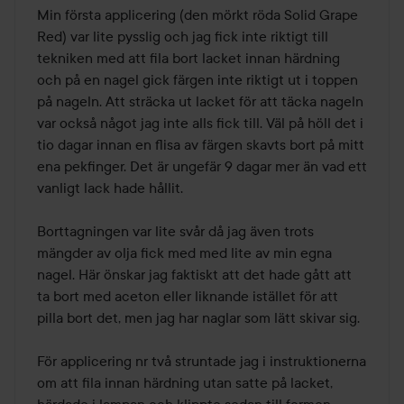
Min första applicering (den mörkt röda Solid Grape 
Red) var lite pysslig och jag fick inte riktigt till 
tekniken med att fila bort lacket innan härdning 
och på en nagel gick färgen inte riktigt ut i toppen 
på nageln. Att sträcka ut lacket för att täcka nageln 
var också något jag inte alls fick till. Väl på höll det i 
tio dagar innan en flisa av färgen skavts bort på mitt 
ena pekfinger. Det är ungefär 9 dagar mer än vad ett 
vanligt lack hade hållit.

Borttagningen var lite svår då jag även trots 
mängder av olja fick med med lite av min egna 
nagel. Här önskar jag faktiskt att det hade gått att 
ta bort med aceton eller liknande istället för att 
pilla bort det, men jag har naglar som lätt skivar sig.

För applicering nr två struntade jag i instruktionerna 
om att fila innan härdning utan satte på lacket, 
härdade i lampan och klippte sedan till formen 