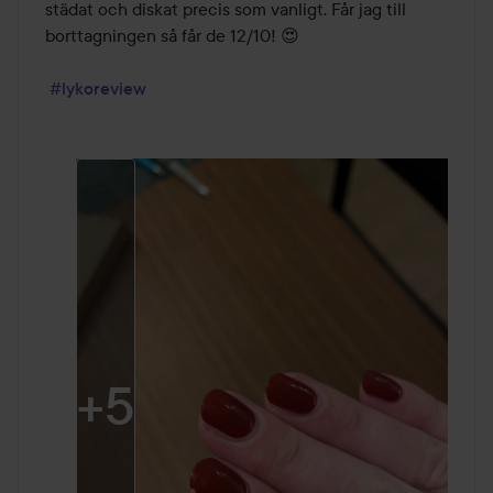
städat och diskat precis som vanligt. Får jag till 
borttagningen så får de 12/10! 😍

#lykoreview
+
5