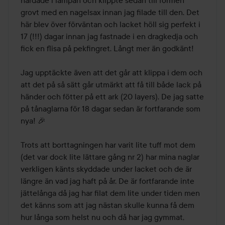
grovt med en nagelsax innan jag filade till den. Det 
här blev över förväntan och lacket höll sig perfekt i 
17 (!!!) dagar innan jag fastnade i en dragkedja och 
fick en flisa på pekfingret. Långt mer än godkänt!

Jag upptäckte även att det går att klippa i dem och 
att det på så sätt går utmärkt att få till både lack på 
händer och fötter på ett ark (20 layers). De jag satte 
på tånaglarna för 18 dagar sedan är fortfarande som 
nya! 🎉

Trots att borttagningen har varit lite tuff mot dem 
(det var dock lite lättare gång nr 2) har mina naglar 
verkligen känts skyddade under lacket och de är 
längre än vad jag haft på år. De är fortfarande inte 
jättelånga då jag har filat dem lite under tiden men 
det känns som att jag nästan skulle kunna få dem 
hur långa som helst nu och då har jag gymmat, 