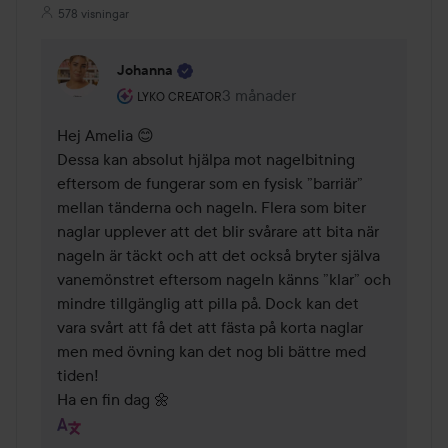
578 visningar
Johanna
Användarens roll: Lyko Creator.
3 månader
Kommentaren lades 3 månader
LYKO CREATOR
Hej Amelia 😊

Dessa kan absolut hjälpa mot nagelbitning 
eftersom de fungerar som en fysisk ”barriär” 
mellan tänderna och nageln. Flera som biter 
naglar upplever att det blir svårare att bita när 
nageln är täckt och att det också bryter själva 
vanemönstret eftersom nageln känns ”klar” och 
mindre tillgänglig att pilla på. Dock kan det 
vara svårt att få det att fästa på korta naglar 
men med övning kan det nog bli bättre med 
tiden!

Ha en fin dag 🌼