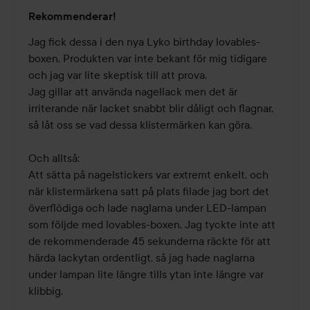
Betyg:
Rekommenderar!
5
av
Jag fick dessa i den nya Lyko birthday lovables-
5
boxen. Produkten var inte bekant för mig tidigare 
och jag var lite skeptisk till att prova.

Jag gillar att använda nagellack men det är 
irriterande när lacket snabbt blir dåligt och flagnar, 
så låt oss se vad dessa klistermärken kan göra.

Och alltså:

Att sätta på nagelstickers var extremt enkelt, och 
när klistermärkena satt på plats filade jag bort det 
överflödiga och lade naglarna under LED-lampan 
som följde med lovables-boxen. Jag tyckte inte att 
de rekommenderade 45 sekunderna räckte för att 
härda lackytan ordentligt, så jag hade naglarna 
under lampan lite längre tills ytan inte längre var 
klibbig.
