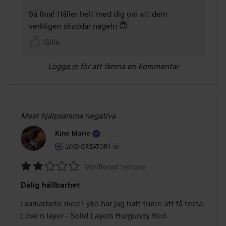
Så fina! Håller helt med dig om att dem 
verkligen skyddar nageln 😇
Gilla
Logga in
för att lämna en kommentar
Mest hjälpsamma negativa
Kine Marie
Användarens roll: Lyko Creator.
1 år
Inlägget skapades 1 år
LYKO CREATOR
Verifierad testare
Betyg:
Dålig hållbarhet
2
av
I samarbete med Lyko har jag haft turen att få testa 
5
Love’n layer - Solid Layers Burgundy Red.
