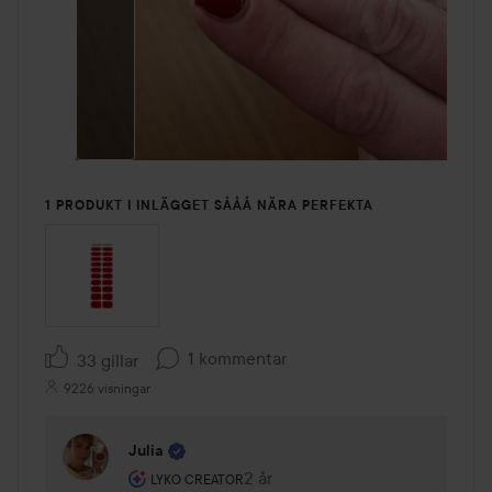
1 PRODUKT I INLÄGGET SÅÅÅ NÄRA PERFEKTA
1 kommentar
33 gillar
9226 visningar
Julia
Användarens roll: Lyko Creator.
2 år
Kommentaren lades 2 år
LYKO CREATOR