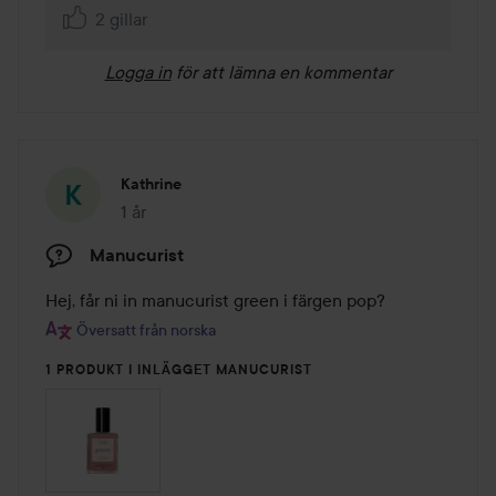
2 gillar
Logga in
för att lämna en kommentar
Kathrine
1 år
Inlägget skapades 1 år
Manucurist
Hej, får ni in manucurist green i färgen pop?
Översatt från norska
1 PRODUKT I INLÄGGET MANUCURIST