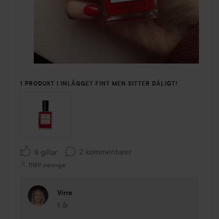
1 PRODUKT I INLÄGGET FINT MEN SITTER DÅLIGT!
2 kommentarer
8 gillar
11189 visningar
Virre
1 år
Kommentaren lades 1 år