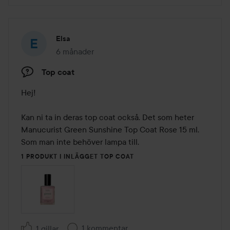
Elsa
6 månader
Inlägget skapades 6 månader
Top coat
Hej!

Kan ni ta in deras top coat också. Det som heter 
Manucurist Green Sunshine Top Coat Rose 15 ml. 
Som man inte behöver lampa till.
1 PRODUKT I INLÄGGET TOP COAT
1 kommentar
1 gillar