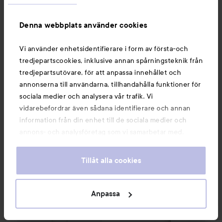
Denna webbplats använder cookies
Vi använder enhetsidentifierare i form av första-och
tredjepartscookies, inklusive annan spårningsteknik från
Manucurist
Manucurist
tredjepartsutövare, för att anpassa innehållet och
Green Flash
Gloss
Active
Shine
Highlights &
annonserna till användarna, tillhandahålla funktioner för
Repairs
sociala medier och analysera vår trafik. Vi
230 kr
185 kr
vidarebefordrar även sådana identifierare och annan
information från din enhet till de sociala medier och
annons- och analysföretag som vi samarbetar med.
KÖP
KÖP
Dessa kan i sin tur kombinera informationen med annan
information som du har tillhandahållit eller som de har
Tillåt alla cookies
samlat in när du har använt deras tjänster. Du godkänner
Manucurist
Active
Glow™
Raspberry
Manucurist
Active
Smooth
01
185 kr
1
våra cookies vid fortsatt användande av vår webbplats.
För information om hur du kan ändra inställningarna för
Anpassa
cookies, se vår
Cookie Policy