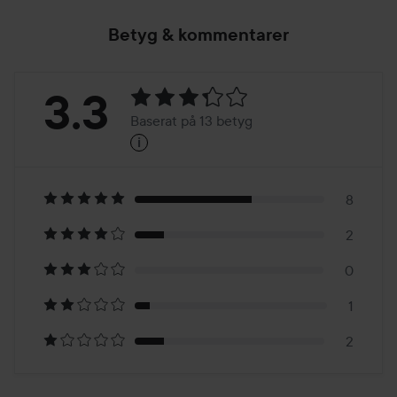
Betyg & kommentarer
Betyg:
3.3
Baserat på 13 betyg
i
3.3
Baserat
på
8
2
13
0
betyg
1
2