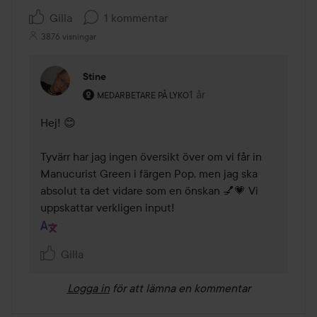
Gilla
1 kommentar
3876 visningar
Stine
Användarens roll: Medarbetare på Lyko.
1 år
Kommentaren lades 1 år
MEDARBETARE PÅ LYKO
Hej! 😊

Tyvärr har jag ingen översikt över om vi får in 
Manucurist Green i färgen Pop, men jag ska 
absolut ta det vidare som en önskan 💅💗 Vi 
uppskattar verkligen input!
Gilla
Logga in
för att lämna en kommentar