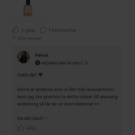
1 kommentar
3 gillar
2636 visningar
Felicia
Användarens roll: Medarbetare på Lyko.
2 år
Kommentaren lades 2 år
MEDARBETARE PÅ LYKO
Hallå där! 🧡

Detta är bilderna som vi fått från leverantören, 
men jag ska givetvis ta detta vidare till ansvarig 
avdelning så får de se över bilderna! 👀

Ha det bäst! ✨
Gilla