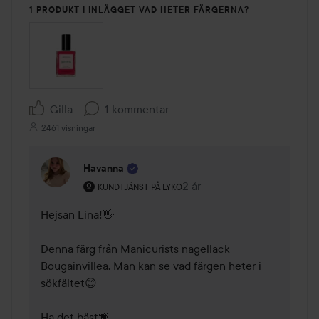
1 PRODUKT I INLÄGGET VAD HETER FÄRGERNA?
Gilla
1 kommentar
2461 visningar
Havanna
Användarens roll: Kundtjänst på Lyko.
2 år
Kommentaren lades 2 år
KUNDTJÄNST PÅ LYKO
Hejsan Lina!👋

Denna färg från Manicurists nagellack 
Bougainvillea. Man kan se vad färgen heter i 
sökfältet😊

Ha det bäst💗