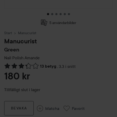
5 användarbilder
Start
Manucurist
Manucurist
Green
Nail Polish
Amande
13 betyg
,
3.3 i snitt
Hoppa till Betyg & kommentarer
180 kr
Tillfälligt slut i lager
Matcha
Favorit
BEVAKA