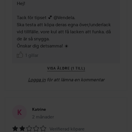
Hej! 

Tack för tipset 💕 @Vendela. 

Ska testa att köpa deras egna över/underlack 
vid tillfälle, vore kul att få lacken att funka, då 
de är så snygga. 

Önskar dig detsamma! ☀️
1 gillar
VISA ÄLDRE (1 TILL)
Logga in
för att lämna en kommentar
Katrine
2 månader
Inlägget skapades 2 månader
Verifierad köpare