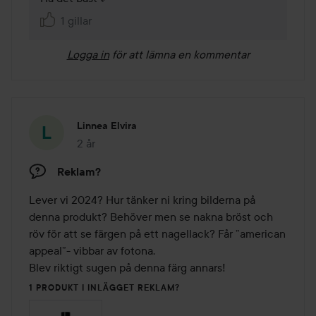
1 gillar
Logga in
för att lämna en kommentar
Linnea Elvira
2 år
Inlägget skapades 2 år
Reklam?
Lever vi 2024? Hur tänker ni kring bilderna på 
denna produkt? Behöver men se nakna bröst och 
röv för att se färgen på ett nagellack? Får ”american 
appeal”- vibbar av fotona. 

Blev riktigt sugen på denna färg annars!
1 PRODUKT I INLÄGGET REKLAM?