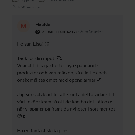
1850 visningar
Matilda
Användarens roll: Medarbetare på Lyko.
6 månader
Kommentaren lades 6 må
MEDARBETARE PÅ LYKO
Hejsan Elsa! 😊 

Tack för din input! 🥰

Vi är alltid på jakt efter nya spännande 
produkter och varumärken, så alla tips och 
önskemål tas emot med öppna armar 💕

Jag ser självklart till att skicka detta vidare till 
vårt inköpsteam så att de kan ha det i åtanke 
när vi spanar på framtida nyheter i sortimentet 
😍🙌

Ha en fantastisk dag! ✨