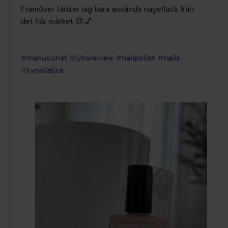
Framöver tänker jag bara använda nagellack från 
det här märket 😍💅

#manucurist
#lykoreview
#nailpolish
#nails
#kynsilakka