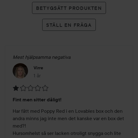
BETYGSÄTT PRODUKTEN
STÄLL EN FRÅGA
Mest hjälpsamma negativa
Virre
1 år
Inlägget skapades 1 år
Betyg:
Fint men sitter dåligt!
1
av
Har fått med Poppy Red i en Lovables box och den 
5
andra minns jag inte men det kanske var en box det 
med?! 

Hursomhelst så ser lacken otroligt snygga och lite 