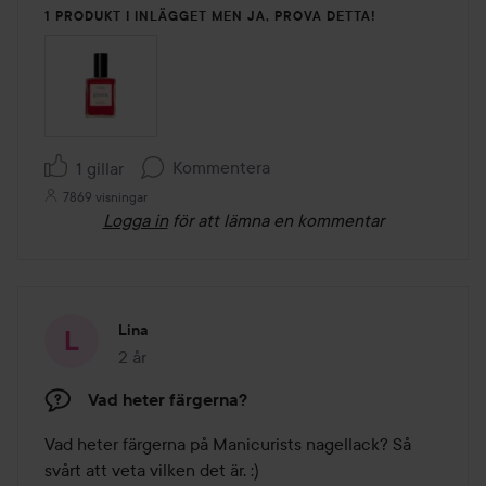
1 PRODUKT I INLÄGGET MEN JA, PROVA DETTA!
Kommentera
1 gillar
7869 visningar
Logga in
för att lämna en kommentar
Lina
2 år
Inlägget skapades 2 år
Vad heter färgerna?
Vad heter färgerna på Manicurists nagellack? Så 
svårt att veta vilken det är. :)