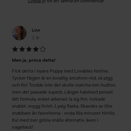
Logga in
för att lämna en kommentar
Linn
2 år
Inlägget skapades 2 år
Betyg:
Men ja, prova detta!
4
av
Fick detta i nyans Poppy med Lovables festive. 
5
Tycker färgen är en korallig-smultron-röd, så pigg 
och fin! Trodde inte det skulle matcha min hudton, 
men det passade superb. Längre halvbred pensel, 
lätt formula, enkel-arbetad, la sig fint, torkade 
snabbt, snygg finish. Lyxig flaska. Skavdes av liite 
snabbare än favoriterna - enda lilla minuset hittills. 
Kul med mer gröna snälla alternativ, även i 
nagellack!