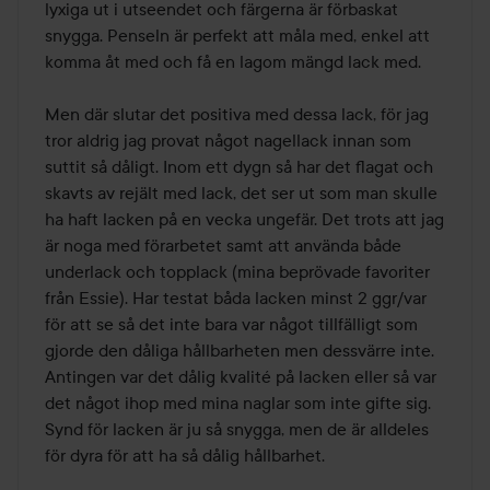
lyxiga ut i utseendet och färgerna är förbaskat 
snygga. Penseln är perfekt att måla med, enkel att 
komma åt med och få en lagom mängd lack med. 

Men där slutar det positiva med dessa lack, för jag 
tror aldrig jag provat något nagellack innan som 
suttit så dåligt. Inom ett dygn så har det flagat och 
skavts av rejält med lack, det ser ut som man skulle 
ha haft lacken på en vecka ungefär. Det trots att jag 
är noga med förarbetet samt att använda både 
underlack och topplack (mina beprövade favoriter 
från Essie). Har testat båda lacken minst 2 ggr/var 
för att se så det inte bara var något tillfälligt som 
gjorde den dåliga hållbarheten men dessvärre inte. 
Antingen var det dålig kvalité på lacken eller så var 
det något ihop med mina naglar som inte gifte sig. 
Synd för lacken är ju så snygga, men de är alldeles 
för dyra för att ha så dålig hållbarhet. 
