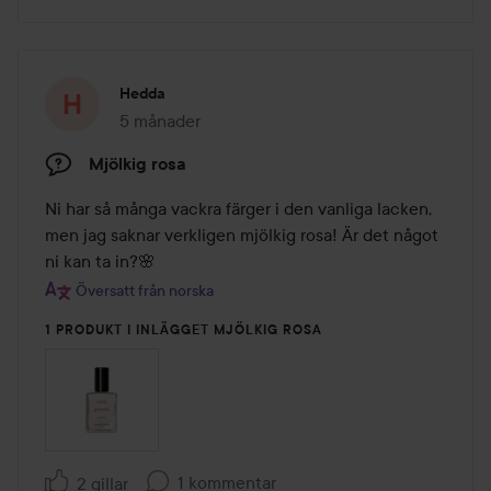
Hedda
5 månader
Inlägget skapades 5 månader
Mjölkig rosa
Ni har så många vackra färger i den vanliga lacken, 
men jag saknar verkligen mjölkig rosa! Är det något 
ni kan ta in?🌸
Översatt från norska
1 PRODUKT I INLÄGGET MJÖLKIG ROSA
1 kommentar
2 gillar