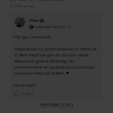
2986 visningar
Vilma
Användarens roll: Kundtjänst på Lyko.
2 år
Kommentaren lades 2 år
KUNDTJÄNST PÅ LYKO
Hej igen Johanna 🤗

Depends Gel iQ uv/led-lampa har en effekt på 
12 Watt vilket kan göra att den inte härdar 
Manucurist gellack tillräckligt, de 
rekommenderar att använda en uv/led-lampa 
med minst effekt på 18 Watt. ❤

2 gillar
VISA ÄLDRE (2 TILL)