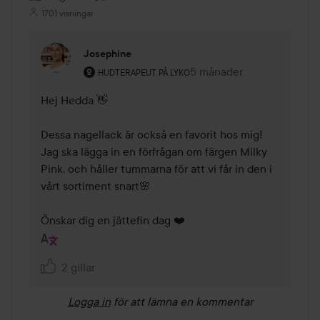
1701 visningar
Josephine
Användarens roll: Hudterapeut på Lyko.
5 månader
Kommentaren lades 5 må
HUDTERAPEUT PÅ LYKO
Hej Hedda 👋

Dessa nagellack är också en favorit hos mig! 

Jag ska lägga in en förfrågan om färgen Milky 
Pink, och håller tummarna för att vi får in den i 
vårt sortiment snart🌸

Önskar dig en jättefin dag ❤️
2 gillar
Logga in
för att lämna en kommentar