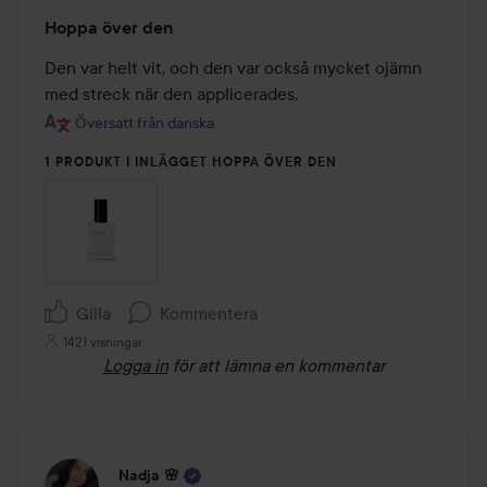
Betyg:
Hoppa över den
2
av
Den var helt vit, och den var också mycket ojämn 
5
med streck när den applicerades.
Översatt från danska
1 PRODUKT I INLÄGGET HOPPA ÖVER DEN
Gilla
Kommentera
1421 visningar
Logga in
för att lämna en kommentar
Nadja 🌸