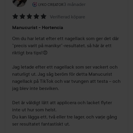
Användarens roll: Lyko Creator.
3 månader
Inlägget skapades 3 månader
LYKO CREATOR
Verifierad köpare
Betyg:
Manucurist - Hortencia
5
av
Om du har letat efter ett nagellack som ger det där 
5
”precis varit på manikyr”-resultatet, så här är ett 
riktigt bra tips!😍

Jag letade efter ett nagellack som ser vackert och 
naturligt ut. Jag såg beröm för detta Manucurist 
nagellack på TikTok och var tvungen att testa – och 
jag blev inte besviken.

Det är väldigt lätt att applicera och lacket flyter 
inte ut hur som helst.

Du kan lägga ett, två eller tre lager, och varje gång 
ser resultatet fantastiskt ut.
