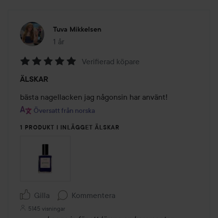
Tuva Mikkelsen
1 år
Inlägget skapades 1 år
Verifierad köpare
Betyg:
ÄLSKAR
5
av
bästa nagellacken jag någonsin har använt!
5
Översatt från norska
1 PRODUKT I INLÄGGET ÄLSKAR
Gilla
Kommentera
5145 visningar