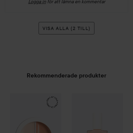
Logga in
för att lämna en kommentar
VISA ALLA (2 TILL)
Rekommenderade produkter
Make Up Store
Cover All Mix
The Original
179 kr
Manucurist
Active
Active Line
SPONSRAD