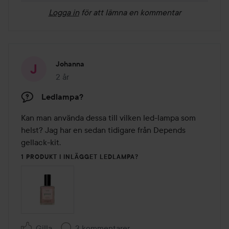
Logga in
för att lämna en kommentar
Johanna
2 år
Inlägget skapades 2 år
Ledlampa?
Kan man använda dessa till vilken led-lampa som 
helst? Jag har en sedan tidigare från Depends 
gellack-kit.
1 PRODUKT I INLÄGGET LEDLAMPA?
Gilla
3 kommentarer